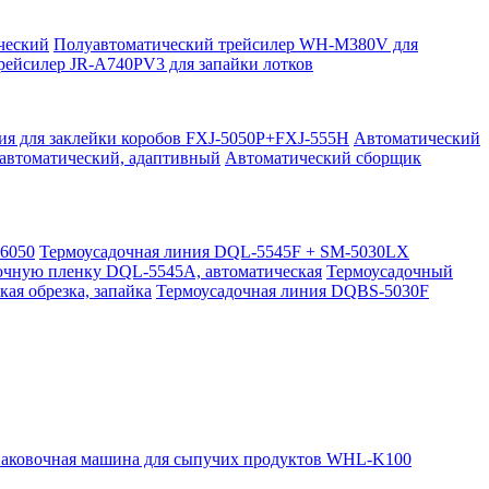
ческий
Полуавтоматический трейсилер WH-M380V для
рейсилер JR-A740PV3 для запайки лотков
ия для заклейки коробов FXJ-5050P+FXJ-555H
Автоматический
уавтоматический, адаптивный
Автоматический сборщик
-6050
Термоусадочная линия DQL-5545F + SM-5030LX
очную пленку DQL-5545A, автоматическая
Термоусадочный
ая обрезка, запайка
Термоусадочная линия DQBS-5030F
аковочная машина для сыпучих продуктов WHL-K100