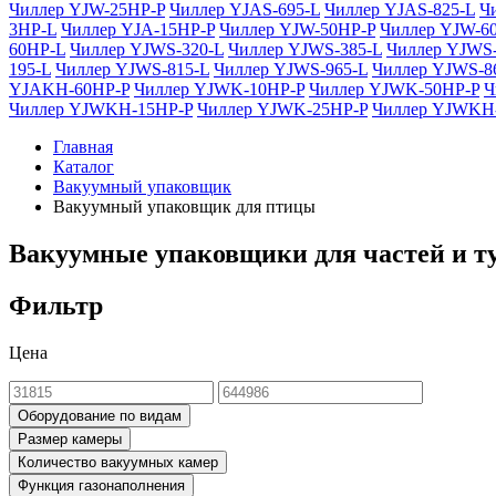
Чиллер YJW-25HP-P
Чиллер YJAS-695-L
Чиллер YJAS-825-L
Ч
3HP-L
Чиллер YJA-15HP-P
Чиллер YJW-50HP-P
Чиллер YJW-6
60HP-L
Чиллер YJWS-320-L
Чиллер YJWS-385-L
Чиллер YJWS-
195-L
Чиллер YJWS-815-L
Чиллер YJWS-965-L
Чиллер YJWS-8
YJAKH-60HP-P
Чиллер YJWK-10HP-P
Чиллер YJWK-50HP-P
Ч
Чиллер YJWKH-15HP-P
Чиллер YJWK-25HP-P
Чиллер YJWKH
Главная
Каталог
Вакуумный упаковщик
Вакуумный упаковщик для птицы
Вакуумные упаковщики для частей и 
Фильтр
Цена
Оборудование по видам
Размер камеры
Количество вакуумных камер
Функция газонаполнения