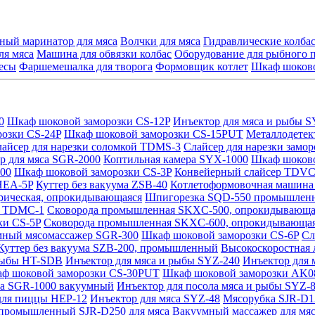
ный маринатор для мяса
Волчки для мяса
Гидравлические колб
ля мяса
Машина для обвязки колбас
Оборудование для рыбного 
есы
Фаршемешалка для творога
Формовщик котлет
Шкаф шоково
0
Шкаф шоковой заморозки CS-12P
Инъектор для мяса и рыбы S
озки CS-24P
Шкаф шоковой заморозки CS-15PUT
Металлодетек
айсер для нарезки соломкой TDMS-3
Слайсер для нарезки замо
р для мяса SGR-2000
Коптильная камера SYX-1000
Шкаф шоково
00
Шкаф шоковой заморозки CS-3P
Конвейерный слайсер TDVC
 HEA-5P
Куттер без вакуума ZSB-40
Котлетоформовочная машин
рическая, опрокидывающаяся
Шпигорезка SQD-550 промышлен
и TDMC-1
Сковорода промышленная SKXC-500, опрокидывающая
ки CS-5P
Сковорода промышленная SKXC-600, опрокидывающаяс
мный мясомассажер SGR-300
Шкаф шоковой заморозки CS-6P
Сл
Куттер без вакуума SZB-200, промышленный
Высокоскоростная 
 рыбы HT-SDB
Инъектор для мяса и рыбы SYZ-240
Инъектор для 
ф шоковой заморозки CS-30PUT
Шкаф шоковой заморозки AK0
са SGR-1000 вакуумный
Инъектор для посола мяса и рыбы SYZ-
для пиццы HEP-12
Инъектор для мяса SYZ-48
Мясорубка SJR-D1
промышленный SJR-D250 для мяса
Вакуумный массажер для мя