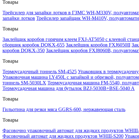
Товары
Трейсилер для запайки лотков в ГЗМС WH-M330V, полуавтома
запайки лотков
Трейсилер запайщик WH-M410V, полуавтомати
Товары
Заклейщик коробов горячим клеем FXJ-AT5050 с клеевой стан
сборщик коробок DQKX-655
Заклейщик коробов FXJ6050II
Зак
коробов DQKX-350
Заклейщик коробов FXJ8060B, полуавтома
Товары
Термоусадочный тоннель SM-4525
Упаковщик в термоусадочну
Упаковочная машина LY450L с запайкой и обрезкой, полуавтом
тоннель SM-5030LX
Термоусадочная машина FM-5540, полуав
Термоусадочная машина для бутылок BZJ-5030B+BSE-5040 A
Товары
Гильотина для резки мяса GGRS-600, нержавеющая сталь
Товары
Фасовочно упаковочный автомат для жидких продуктов WHIII
Фасовочный автомат для жидких продуктов WHIII-S200
Упако