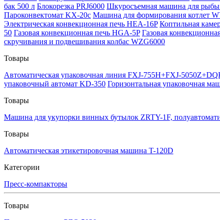
бак 500 л
Блокорезка PRJ6000
Шкуросъемная машина для рыбы 
Пароконвектомат KX-20c
Машина для формирования котлет 
Электрическая конвекционная печь HEA-16P
Коптильная каме
50
Газовая конвекционная печь HGA-5P
Газовая конвекционна
скручивания и подвешивания колбас WZG6000
Товары
Автоматическая упаковочная линия FXJ-755H+FXJ-5050Z+D
упаковочный автомат KD-350
Горизонтальная упаковочная ма
Товары
Машина для укупорки винных бутылок ZRTY-1F, полуавтомати
Товары
Автоматическая этикетировочная машина T-120D
Категории
Пресс-компакторы
Товары