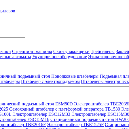
дилеров
тчики
Стреппинг-машины
Скин упаковщики
Трейсилеры
Закле
очные автоматы
Укупорочное оборудование
Этикетировочное о
ничный подъемный стол
Поводковые штабелеры
Подъемная пла
штабелеры
Штабелер с электроподъемом
Штабелеры электричес
авлический подъемный стол ESM50D
Электроштабелер TBE2035
2025
Самоходный штабелер с платформой оператора TB1530
Эле
S100L
Электроштабелер ESC12M33
Электроштабелер ESC15M3
ктроштабелер ESC15M16
Стационарный подъемный стол HW20
троштабелер TBE2016F
Электроштабелер TBE1525F
Стационарн