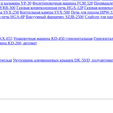
и кальмара YP-30
Филетировочная машина FCM 328
Промышлен
WYRB-300
Газовая конвекционная печь HGA-12P
Газовая конвек
ра SYX-250
Коптильная камера SYX-500
Печь для пиццы HPW-3
я печь HGA-8P
Вакуумный фаршемес SZJB-2500
Слайсер для на
QKX-655
Упаковочная машина KD-450 горизонтальная
Горизонта
шина KD-260, автомат
ческая
Укупорщик алюминиевых крышек DK-50/D, полуавтома