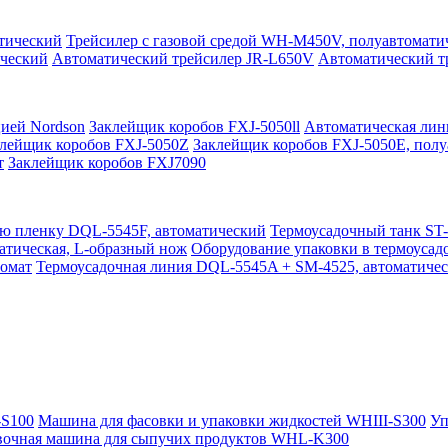
тический
Трейсилер с газовой средой WH-M450V, полуавтомати
ческий
Автоматический трейсилер JR-L650V
Автоматический т
цией Nordson
Заклейщик коробов FXJ-5050ll
Автоматическая лин
лейщик коробов FXJ-5050Z
Заклейщик коробов FXJ-5050E, пол
т
Заклейщик коробов FXJ7090
ю пленку DQL-5545F, автоматический
Термоусадочный танк ST
атическая, L-образный нож
Оборудование упаковки в термоусад
томат
Термоусадочная линия DQL-5545A + SM-4525, автоматическ
-S100
Машина для фасовки и упаковки жидкостей WHIII-S300
Уп
вочная машина для сыпучих продуктов WHL-K300