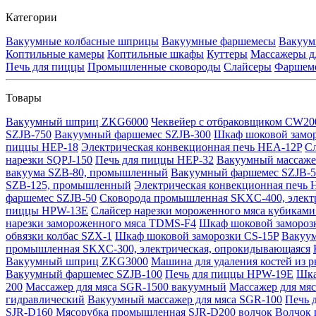
Категории
Вакуумные колбасные шприцы
Вакуумные фаршемесы
Вакуум
Коптильные камеры
Коптильные шкафы
Куттеры
Массажеры д
Печь для пиццы
Промышленные сковороды
Слайсеры
Фаршем
Товары
Вакуумный шприц ZKG6000
Чеквейер с отбраковщиком CW20
SZJB-750
Вакуумный фаршемес SZJB-300
Шкаф шоковой замор
пиццы HEP-18
Электрическая конвекционная печь HEA-12P
Сл
нарезки SQPJ-150
Печь для пиццы HEP-32
Вакуумный массаже
вакуума SZB-80, промышленный
Вакуумный фаршемес SZJB-5
SZB-125, промышленный
Электрическая конвекционная печь
фаршемес SZJB-50
Сковорода промышленная SKXC-400, элект
пиццы HPW-13E
Слайсер нарезки мороженного мяса кубикам
нарезки замороженного мяса TDMS-F4
Шкаф шоковой замороз
обвязки колбас SZX-1
Шкаф шоковой заморозки CS-15P
Вакуу
промышленная SKXC-300, электрическая, опрокидывающаяся
Вакуумный шприц ZKG3000
Машина для удаления костей из
Вакуумный фаршемес SZJB-100
Печь для пиццы HPW-19E
Шка
200
Массажер для мяса SGR-1500 вакуумный
Массажер для мя
гидравлический
Вакуумный массажер для мяса SGR-100
Печь 
SJR-D160
Мясорубка промышленная SJR-D200 волчок
Волчок 