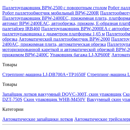
Паллетоупаковщик BPW-2500 с поворотным столом
Робот пал
Робот паллетообмотчик мобильный BPW-2200R
Паллетообмотч
Паллетоупаковщик BPW-2400EC, прижимная плита, платформа
автомат BPW-2400ЕАС, автообрезка, прижим, Е-образная плат
палетайзер IRB460
Паллетоупаковщик BPW-2000EA с автообре
паллетоупаковщика с диаметром платформы 1,65 м
Паллетообм
обрезка
Автоматический паллетообмотчик BPW-2000
Паллето
2400AC, прижимная плита, автоматическая обрезка
Паллетоуп
моторизированной кареткой и автоматической обрезкой BPW-
прижимом BPW-2400C
Упаковщик багажа LJ-XP600F
Автомат
Товары
Стреппинг-машина LJ-DB700A+TP1650F
Стреппинг-машина 
Товары
Запайщик лотков вакуумный DQVC-300T, скин упаковщик
Ск
DZT-750S
Скин упаковщик WHB-M450V
Вакуумный скин упа
Категории
Автоматические запайщики лотков
Автоматические трейсилер