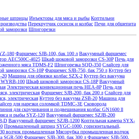
асные шприцы
Инъекторы для мяса и рыбы
Коптильни
производства
Перекрутчик сосисок и колбас
Печи для общепита
й заморозки
Шпигорезки
YZ-180
Фаршемес SJB-100, бак 100 л
Вакуумный фаршемес
тор AEC500C-4025
Шкаф шоковой заморозки CS-30P
Печь для
роженного мяса TDMS-F2
Шпигорезка SQD-350
Слайсер для
й заморозки CS-10P
Фаршемес SJB-750, бак 750 л
Куттер без
-20
Машина для обвязки колбас SZX-2
Куттер без вакуума
а WYRB-100
Шкаф шоковой заморозки CS-18P
Вакуумный
ная
Электрическая конвекционная печь HEA-8P
Печь для
ся, электрическая
Фаршемес SJB-200, бак 200 л
Слайсер для
я, электрическая
Куттер без вакуума ZSB-20
Машина для
айсер для нарезки соломкой TDMC-3E
Сковорода
линия для скручивания и подвешивания колбас GN1600 ll
мяса и рыбы SYZ-120
Вакуумный фаршемес SZJB-200
8-D
Вакуумный фаршемес SZJB-1200
Коптильная камера SYX-
80
Промышленный шприц SYGC-1000, горизонтальный,
30 волчок промышленная
Мясорубка промышленная волчок
са SGR-500
Фаршемес SJB-300, бак 300 л
Фаршемес SJB-500,