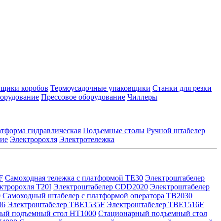
йщики коробов
Термоусадочные упаковщики
Станки для резки
борудование
Прессовое оборудование
Чиллеры
тформа гидравлическая
Подъемные столы
Ручной штабелер
кие
Электророхля
Электротележка
F
Самоходная тележка с платформой TE30
Электроштабелер
ктророхля T20I
Электроштабелер CDD2020
Электроштабелер
0
Самоходный штабелер с платформой оператора TB2030
06
Электроштабелер TBE1535F
Электроштабелер TBE1516F
ый подъемный стол HT1000
Стационарный подъемный стол