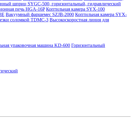
ный шприц SYGC-500, горизонтальный, гидравлический
ционная печь HGA-16P
Коптильная камера SYX-100
3E
Вакуумный фаршемес SZJB-2000
Коптильная камера SYX-
резки соломкой TDMC-3
Высокоскоростная линия для
льная упаковочная машина KD-600
Горизонтальный
тический