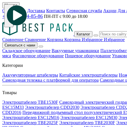
Москва
О компании
Доставка
Контакты
Сервисная служба
Акции
Для 
+7 (495) 744-85-86
ПН-ПТ с
9:00
до
18:00
Каталог
Сравнение
Сравнение
Корзина
Корзина
Избранное
Избранное
Связаться с нами
Складское оборудование
Вакуумные упаковщики
Паллетообмо
мяса
Фасовочное оборудование
Пищевое оборудование
Упаков
Категории
Аккумуляторные штабелеры
Китайские электроштабелеры
Нож
Самоходная тележка с платформой для оператора
Самоходные 
Товары
Электроштабелер TBE1530F
Самоходный электрический гидр
ESC15M33
Электроштабелер CDD2030
Электроштабелер CDD
CDD2016
Передвижной подъемный стол полуэлектрический E
Электроштабелер ESC12M16
Электроштабелер ESC12M30
Эле
Электроштабелер TBE2025F
Электроштабелер TBE2030F
Элек