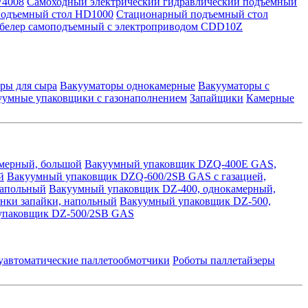
W4008
Самоходный электрический гидравлический подъемный
одъемный стол HD1000
Стационарный подъемный стол
белер самоподъемный с электроприводом CDD10Z
ры для сыра
Вакууматоры однокамерные
Вакууматоры с
уумные упаковщики с газонаполнением
Запайщики
Камерные
мерный, большой
Вакуумный упаковщик DZQ-400E GAS,
й
Вакуумный упаковщик DZQ-600/2SB GAS с газацией,
напольный
Вакуумный упаковщик DZ-400, однокамерный,
нки запайки, напольный
Вакуумный упаковщик DZ-500,
упаковщик DZ-500/2SB GAS
уавтоматические паллетообмотчики
Роботы паллетайзеры