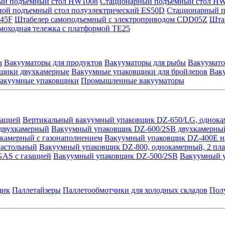
ый подъемный стол HW1008
Стационарный подъемный стол H
ой подъемный стол полуэлектрический ES50D
Стационарный п
045F
Штабелер самоподъемный с электроприводом CDD05Z
Шта
моходная тележка с платформой TE25
а
Вакууматоры для продуктов
Вакууматоры для рыбы
Вакуумато
щики двухкамерные
Вакуумные упаковщики для бройлеров
Вак
вакуумные упаковщики
Промышленные вакууматоры
зацией
Вертикальный вакуумный упаковщик DZ-650/LG, однока
 двухкамерный
Вакуумный упаковщик DZ-600/2SB двухкамерны
камерный с газонаполнением
Вакуумный упаковщик DZ-400E 
настольный
Вакуумный упаковщик DZ-800, однокамерный, 2 пла
AS с газацией
Вакуумный упаковщик DZ-500/2SB
Вакуумный 
щик
Паллетайзеры
Паллетообмотчики для холодных складов
Пол