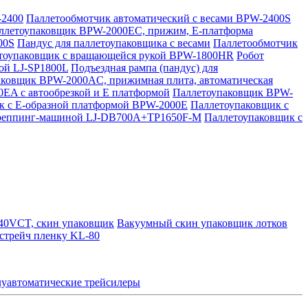
-2400
Паллетообмотчик автоматический с весами BPW-2400S
ллетоупаковщик BPW-2000EC, прижим, Е-платформа
00S
Пандус для паллетоупаковщика с весами
Паллетообмотчик
тоупаковщик с вращающейся рукой BPW-1800HR
Робот
ой LJ-SP1800L
Подъездная рампа (пандус) для
аковщик BPW-2000AC, прижимная плита, автоматическая
EA с автообрезкой и Е платформой
Паллетоупаковщик BPW-
к с Е-образной платформой BPW-2000E
Паллетоупаковщик с
треппинг-машиной LJ-DB700A+TP1650F-M
Паллетоупаковщик с
40VCT, скин упаковщик
Вакуумный скин упаковщик лотков
стрейч пленку KL-80
уавтоматические трейсилеры