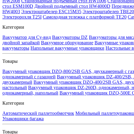
HW2008
Стационарный подъемный стол HW1006
Стационарн
стол ESM100D
Двойной подъемный стол HW4000D
Передвижн
HW4003
Электроштабелер ESC15M35
Электроштабелер TBE2
Электророхля T25I
Самоходная тележка с платформой TE20
Са
Категории
Вакууматор для Су-вид
Вакууматоры DZ
Вакууматоры для мяс
двойной запайкой
Вакуумное оборудование
Вакуумные упаков
вакууматоры
Напольные вакуумные упаковщики
Настольные 
Товары
Вакуумный упаковщик DZQ-800/2SB GAS, двухкамерный с га
однокамерный с газацией
Вакуумный упаковщик DZ-400/2SB,
двухкамерный
Вакуумный упаковщик DZQ-400/2SB GAS, двух
настольный
Вакуумный упаковщик DZ-260D, однокамерный, 
однокамерный, напольный
Вакуумный упаковщик DZQ-500E G
Категории
Автоматический паллетообмотчик
Мобильный паллетоупаков
Упаковщики багажа
Товары