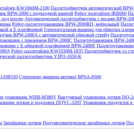
летайзер KW1060M-2100
Паллетообмотчик автоматический BPW
ик BPW-2000 с подъездной рампой
Робот палетайзер IRB660
Па
 под рохлю
Автоматический паллетообмотчик с весами BPW-20
форма
Робот-паллетоупаковщик BPW-2000RD, мобильный
Палле
зкой и Е платформой
Горизонтальная машина для обмотки пленк
отчик BPW-2400A с автоматической обрезкой стрейч
Паллетоуп
упаковщик с прижимом BPW-2000C
Паллетоупаковщик BPW-2400
аковщик с Е-образной платформой BPW-2400E
Паллетоупаковщи
2000A
Робот паллетайзер KW1030M-1835
Паллетообмотчик со с
ический паллетообмотчик YJPO-1650-K
LJ-DB550
Стреппинг-машина автомат BPSA-8560
ин упаковщик WHB-M380V
Вакуумный упаковщик лотков DQ-2
ковщик лотков и подложек DQVC-320T
Упаковщик продуктов в 
ы
Запайщики лотков
Полуавтоматические запайщики лотков
Пол