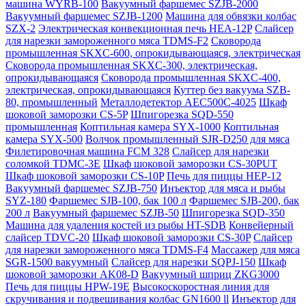
машина WYRB-100
Вакуумный фаршемес SZJB-2000
Вакуумный фаршемес SZJB-1200
Машина для обвязки колбас
SZX-2
Электрическая конвекционная печь HEA-12P
Слайсер
для нарезки замороженного мяса TDMS-F2
Сковорода
промышленная SKXC-600, опрокидывающаяся, электрическая
Сковорода промышленная SKXC-300, электрическая,
опрокидывающаяся
Сковорода промышленная SKXC-400,
электрическая, опрокидывающаяся
Куттер без вакуума SZB-
80, промышленный
Металлодетектор AEC500C-4025
Шкаф
шоковой заморозки CS-5P
Шпигорезка SQD-550
промышленная
Коптильная камера SYX-1000
Коптильная
камера SYX-500
Волчок промышленный SJR-D250 для мяса
Филетировочная машина FCM 328
Слайсер для нарезки
соломкой TDMC-3E
Шкаф шоковой заморозки CS-30PUT
Шкаф шоковой заморозки CS-10P
Печь для пиццы HEP-12
Вакуумный фаршемес SZJB-750
Инъектор для мяса и рыбы
SYZ-180
Фаршемес SJB-100, бак 100 л
Фаршемес SJB-200, бак
200 л
Вакуумный фаршемес SZJB-50
Шпигорезка SQD-350
Машина для удаления костей из рыбы HT-SDB
Конвейерный
слайсер TDVC-20
Шкаф шоковой заморозки CS-30P
Слайсер
для нарезки замороженного мяса TDMS-F4
Массажер для мяса
SGR-1500 вакуумный
Слайсер для нарезки SQPJ-150
Шкаф
шоковой заморозки AK08-D
Вакуумный шприц ZKG3000
Печь для пиццы HPW-19E
Высокоскоростная линия для
скручивания и подвешивания колбас GN1600 ll
Инъектор для