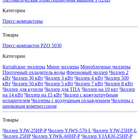
Категории
Пресс-компакторы
Товары
Пресс-компактор PZO 5030
Категории
Китайские чиллеры
Мини чиллеры
Моноблочные чиллеры
Проточный охладитель воды
Фреоновый чиллер
Чиллер 2
кВт
Чиллер 30 кВт
Чиллер 3 кВт
Чиллер 4 кВт
Чиллер 500
кВт
Чиллер 50 кВт
Чиллер 5 кВт
Чиллер 7 кВт
Чиллер 8 кВт
Чиллер для купели
Чиллер для ТПА
Чиллер на 10 квт
Чиллер
на 14 кВт
Чиллер на 15 кВт
Чиллер с кожухотрубным
испарителем
Чиллеры с воздушным охлаждением
Чиллеры с
шнековым компрессором
Товары
Чиллер YJW-25HP-P
Чиллер YJWS-570-L
Чиллер YJW-25HP-L
Чиллер 25HP
Чиллер YJWK-60HP-P
Чиллер YJAKH-25HP-P