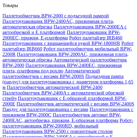
Товары
Паллетообмотчик BPW-2000 с подъездной рампой
Паллетоупаковщик BPW-2400AC, прижимная плита,
автоматическая обрезка
Паллетоупаковщик BPW-2000EA с
автообрезкой и Е платформой
Паллетоупаковщик BPW-
2000EC, прижим, Е-платформа
Робот палетайзер IRB460
Паллетоупаковщик с вращающейся рукой BPW-1800HR
Робот
палетайзер IRB660
Робот паллетообмотчик мобильный BPW-
2200R
Паллетоупаковщик BPW-2000AC, прижимная плита,
автоматическая обрезка
Автоматический паллетообмотчик
BPW-2000
Паллетоупаковщик BPW-2400EC, прижимная
плита, платформа под рохлю
Автоматический
паллетообмотчик с весами BPW-2000S
Подъездная рампа
(пандус) для паллетоупаковщика с диаметром платформы 1,65
м
Паллетообмотчик автоматический BPW-2400
Паллетообмотчик BPW-2400A с автоматической обрезкой
стрейч
Паллетоупаковщик с Е-образной платформой BPW-
2000E
Паллетообмотчик автоматический с весами BPW-2400S
Пандус для паллетоупаковщика с весами
Паллетоупаковщик с
прижимом BPW-2000C
Паллетообмотчик автомат BPW-
2400ЕАС, автообрезка, прижим, Е-образная платформа
Робот-
паллетоупаковщик BPW-2000RD, мобильный
Паллетоупаковщик BPW-2500 с поворотным столом
Паллетоупаковщик BPW-2400EA с автообрезкой и Е