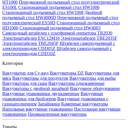
HT1000
Передвижной подъемный стол полуэлектрический
ES100L
Стационарный подъемный стол HW1006
Стационарный подъемный стол HW1008
Двойной
подъемный стол HW4000D
Передвижной подъемный стол
полуэлектрический ES50D
Стационарный подъемный стол
HD1000
Стационарный подъемный стол HW4003
Самоходный штабелер с платформой оператора TB2030
Электроштабелер ESC12M16
Электроштабелер TBE2035F
Электроштабелер TBE2045F
Штабелер самоподъемный с
электроприводом CDD05Z
Штабелер самоподъемный с
электроприводом CDD10Z
Категории
Вакууматор для Су-вид
Вакууматоры DZ
Вакууматоры для
мяса
Вакууматоры для продуктов
Вакууматоры для рыбы
Вакууматоры для сыра
Вакууматоры однокамерные
Вакууматоры с двойной запайкой
Вакуумное оборудование
Вакуумные упаковщики двухкамерные
Вакуумные
упаковщики для бройлеров
Вакуумные упаковщики с
газонаполнением
Запайщики
Камерные вакууматоры
Напольные вакуумные упаковщики
Настольные вакуумные
упаковщики
Промышленные вакууматоры
Товары