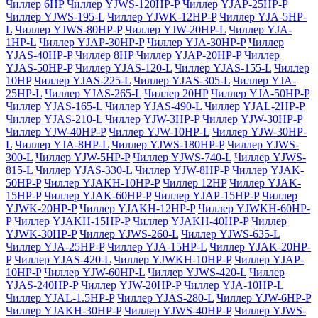
Чиллер 6HP
Чиллер YJWS-120HP-P
Чиллер YJAP-25HP-P
Чиллер YJWS-195-L
Чиллер YJWK-12HP-P
Чиллер YJA-5HP-
L
Чиллер YJWS-80HP-P
Чиллер YJW-20HP-L
Чиллер YJA-
1HP-L
Чиллер YJAP-30HP-P
Чиллер YJA-30HP-P
Чиллер
YJAS-40HP-P
Чиллер 8HP
Чиллер YJAP-20HP-P
Чиллер
YJAS-50HP-P
Чиллер YJAS-120-L
Чиллер YJAS-155-L
Чиллер
10HP
Чиллер YJAS-225-L
Чиллер YJAS-305-L
Чиллер YJA-
25HP-L
Чиллер YJAS-265-L
Чиллер 20HP
Чиллер YJA-50HP-P
Чиллер YJAS-165-L
Чиллер YJAS-490-L
Чиллер YJAL-2HP-P
Чиллер YJAS-210-L
Чиллер YJW-3HP-P
Чиллер YJW-30HP-P
Чиллер YJW-40HP-P
Чиллер YJW-10HP-L
Чиллер YJW-30HP-
L
Чиллер YJA-8HP-L
Чиллер YJWS-180HP-P
Чиллер YJWS-
300-L
Чиллер YJW-5HP-P
Чиллер YJWS-740-L
Чиллер YJWS-
815-L
Чиллер YJAS-330-L
Чиллер YJW-8HP-P
Чиллер YJAK-
50HP-P
Чиллер YJAKH-10HP-P
Чиллер 12HP
Чиллер YJAK-
15HP-P
Чиллер YJAK-60HP-P
Чиллер YJAP-15HP-P
Чиллер
YJWK-20HP-P
Чиллер YJAKH-12HP-P
Чиллер YJWKH-60HP-
P
Чиллер YJAKH-15HP-P
Чиллер YJAKH-40HP-P
Чиллер
YJWK-30HP-P
Чиллер YJWS-260-L
Чиллер YJWS-635-L
Чиллер YJA-25HP-P
Чиллер YJA-15HP-L
Чиллер YJAK-20HP-
P
Чиллер YJAS-420-L
Чиллер YJWKH-10HP-P
Чиллер YJAP-
10HP-P
Чиллер YJW-60HP-L
Чиллер YJWS-420-L
Чиллер
YJAS-240HP-P
Чиллер YJW-20HP-P
Чиллер YJA-10HP-L
Чиллер YJAL-1.5HP-P
Чиллер YJAS-280-L
Чиллер YJW-6HP-P
Чиллер YJAKH-30HP-P
Чиллер YJWS-40HP-P
Чиллер YJWS-