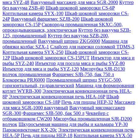
мяса SYZ-48
Вакуумный массажер для мяса SGR-2000
Куттер
без вакуума ZSB-40
Шкаф шоковой заморозки CS-6P
Коптильная камера SYX-100
Шкаф шоковой заморозки CS-
24P
Вакуумный фаршемес SZJB-200
Шкаф шоковой
заморозки CS-15P
Сковорода промышленная SKXC-500,
опрокидывающаяся, электрическая
Куттер без вакуума SZB-
125, промышленный
Куттер без вакуума SZB-200,
промышленный
Вакуумный шприц ZKG6000
Машина для
обвязки колбас SZX-1
Слайсер для нарезки соломкой TDMS-3
Коптильная камера SYX-250
Шкаф шоковой заморозки CS-
12P
Шкаф шоковой заморозки CS-15PUT
Инъектор для мяса и
рыбы SYZ-240
Инъектор для посола мяса и рыбы SYZ-80
Инъектор для мяса и рыбы SYZ-120
Мясорубка SJR-D130
волчок промышленная
Фаршемес SJB-750, бак 750 л
Блокорезка PRJ6000
Промышленный шприц SYGC-500,
горизонтальный, гидравлический
Машина для формирования
котлет WYRB-300
Электрическая конвекционная печь HEA-
8P
Электрическая конвекционная печь HEA-16P
Шкаф
шоковой заморозки CS-18P
Печь для пиццы HEP-32
Массажер
для мяса SGR-1000 вакуумный
Вакуумный мясомассажер
SGR-300
Фаршемес SJB-500, бак 500 л
Чеквейер с
отбраковщиком CW200
Мясорубка промышленная SJR-D200
волчок
Шкуросъемная машина для рыбы и кальмара YP-30
Пароконвектомат KX-20c
Электрическая конвекционная печь
HEA-5P
Печь для пиццы HEP-18
Коптильная камера SYX-50