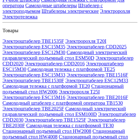
оператора
Самоходные штабелеры
Штабелер с
электроподъемом
Штабелеры электрические
Электророхля
Электротележка
Товары
Электроштабелер TBE1535F
Электророхля T20I
Электроштабелер ESC15M35
Электроштабелер CDD2025
Электроштабелер ESC12M30
Самоходный электрический
гидравлический подъемный стол ESM50D
Электроштабелер
CDD2020
Электроштабелер CDD2016
Электроштабелер
ESC15M30
Самоходная тележка с платформой TE25
Электроштабелер ESC15M33
Электроштабелер TBE1516F
Электроштабелер TBE1530F
Электроштабелер ESC12M33
Самоходная тележка с платформой TE20
Стационарный
подъемный стол HW2006
Электророхля T25I
Электроштабелер ESC15M16
Электроштабелер TBE2016F
Самоходный штабелер с платформой оператора TB1530
Электроштабелер TBE2025F
Самоходный электрический
гидравлический подъемный стол ESM100D
Электроштабелер
CDD2030
Электроштабелер TBE1525F
Электроштабелер
TBE2030F
Самоходная тележка с платформой TE30
Стационарный подъемный стол HW2008
Стационарный
подъемный стол HW4008
Стационарный подъемный стол