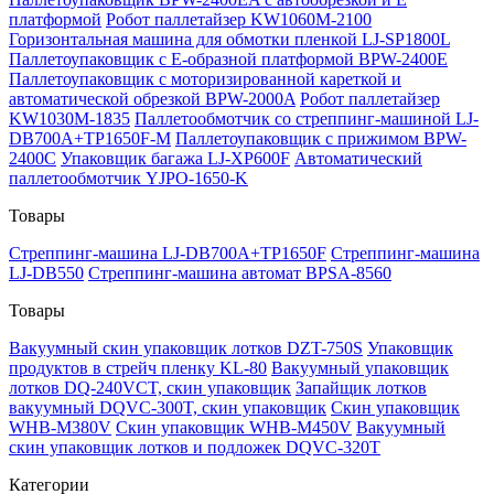
платформой
Робот паллетайзер KW1060M-2100
Горизонтальная машина для обмотки пленкой LJ-SP1800L
Паллетоупаковщик с Е-образной платформой BPW-2400E
Паллетоупаковщик с моторизированной кареткой и
автоматической обрезкой BPW-2000A
Робот паллетайзер
KW1030M-1835
Паллетообмотчик со стреппинг-машиной LJ-
DB700A+TP1650F-M
Паллетоупаковщик с прижимом BPW-
2400C
Упаковщик багажа LJ-XP600F
Автоматический
паллетообмотчик YJPO-1650-K
Товары
Стреппинг-машина LJ-DB700A+TP1650F
Стреппинг-машина
LJ-DB550
Стреппинг-машина автомат BPSA-8560
Товары
Вакуумный скин упаковщик лотков DZT-750S
Упаковщик
продуктов в стрейч пленку KL-80
Вакуумный упаковщик
лотков DQ-240VCT, скин упаковщик
Запайщик лотков
вакуумный DQVC-300T, скин упаковщик
Скин упаковщик
WHB-M380V
Скин упаковщик WHB-M450V
Вакуумный
скин упаковщик лотков и подложек DQVC-320T
Категории