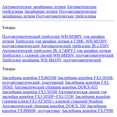
Автоматические запайщики лотков
Автоматические
трейсилеры
Запайщики лотков
Полуавтоматические
запайщики лотков
Полуавтоматические трейсилеры
Товары
Полуавтоматический трейсилер WH-M380V для запайки
лотков
Трейсилер для запайки лотков в ГЗМС WH-M330V,
полуавтоматический
Автоматический трейсилер JR-L650V
Автоматический трейсилер JR-A740PV3 для запайки лотков
Трейсилер с газовой средой WH-M450V, полуавтоматический
Трейсилер запайщик WH-M410V, полуавтоматический
Товары
Заклейщик коробов FXJ6050II
Заклейщик коробов FXJ-5050E,
полуавтоматический, адаптивный
Заклейщик коробов FXJ-
5050Z
Автоматический сборщик коробок DQKX-655
Заклейщик коробов FXJ-5050ll
Автоматическая линия для
заклейки коробов FXJ-5050P+FXJ-555H
Заклейщик коробов
горячим клеем FXJ-AT5050 с клеевой станцией Nordson
Автоматический сборщик коробов DQKX-350
Заклейщик
коробов FXJ8060B, полуавтомат
Заклейщик коробов FXJ7090