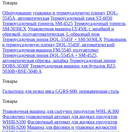
Товары
Оборудование упаковки в термоусадочную пленку DQL-
5545A, автоматическая
Термоусадочный танк ST-6050
Термоусадочный тоннель SM-4525
Термоусадочный тоннель
SM-5030LX
Упаковочная машина LY450L с запайкой и
обрезкой, полуавтоматическая, L-образный нож
Термоусадочная линия DQL-5545F + SM-5030LX
Упаковщик
в термоусадочную пленку DQL-5545F, автоматический
Термоусадочная машина FM-5540, полуавтомат
Термоусадочная линия DQL-5545A + SM-4525,
автоматическая обрезка, запайка
Термоусадочная линия
DQBS-5030F
Термоусадочная машина для бутылок BZJ-
5030B+BSE-5040 A
Товары
Гильотина для резки мяса GGRS-600, нержавеющая сталь
Товары
Упаковочная машина для сыпучих продуктов WHL-K300
Фасовочно упаковочный автомат для жидких продуктов
WHIII-S100
Фасовочный автомат для жидких продуктов
WHIII-S200
Машина для фасовки и упаковки жидкостей