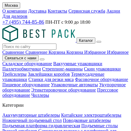
Москва
О компании
Доставка
Контакты
Сервисная служба
Акции
Для дилеров
+7 (495) 744-85-86
ПН-ПТ с
9:00
до
18:00
Каталог
Сравнение
Сравнение
Корзина
Корзина
Избранное
Избранное
Связаться с нами
Складское оборудование
Вакуумные упаковщики
Паллетообмотчики
Стреппинг-машины
Скин упаковщики
Трейсилеры
Заклейщики коробов
Термоусадочные
упаковщики
Станки для резки мяса
Фасовочное оборудование
Пищевое оборудование
Упаковочные автоматы
Укупорочное
оборудование
Этикетировочное оборудование
Прессовое
оборудование
Чиллеры
Категории
Аккумуляторные штабелеры
Китайские электроштабелеры
Ножничный подъемный стол
Поводковые штабелеры
Подъемная платформа гидравлическая
Подъемные столы
Ручной штабелер
Самоходная тележка с платформой для