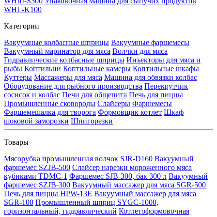
WHIII-S300
Упаковочная машина для сыпучих продуктов
WHL-K100
Категории
Вакуумные колбасные шприцы
Вакуумные фаршемесы
Вакуумный маринатор для мяса
Волчки для мяса
Гидравлические колбасные шприцы
Инъекторы для мяса и
рыбы
Коптильни
Коптильные камеры
Коптильные шкафы
Куттеры
Массажеры для мяса
Машина для обвязки колбас
Оборудование для рыбного производства
Перекрутчик
сосисок и колбас
Печи для общепита
Печь для пиццы
Промышленные сковороды
Слайсеры
Фаршемесы
Фаршемешалка для творога
Формовщик котлет
Шкаф
шоковой заморозки
Шпигорезки
Товары
Мясорубка промышленная волчок SJR-D160
Вакуумный
фаршемес SZJB-500
Слайсер нарезки мороженного мяса
кубиками TDMC-1
Фаршемес SJB-300, бак 300 л
Вакуумный
фаршемес SZJB-300
Вакуумный массажер для мяса SGR-500
Печь для пиццы HPW-13E
Вакуумный массажер для мяса
SGR-100
Промышленный шприц SYGC-1000,
горизонтальный, гидравлический
Котлетоформовочная