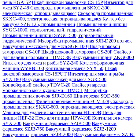
печь HGA-5P
Шкаф шоковой заморозки CS-15P
Инъектор для
мяса SYZ-48
Сковорода промышленная SKXC-300,
электрическая, опрокидывающаяся
Сковорода промышленная
SKXC-400, электрическая, опрокидывающаяся
Куттер без
вакуума SZB-125, промышленный
Промышленный шприц
SYGC-1000, горизонтальный, гидравлический
Промышленный шприц SYGC-500, горизонтальный,
гидравлический
Мясорубка промышленная SJR-D200 волчок
Вакуумный массажер для мяса SGR-100
Шкаф шоковой
заморозки CS-10P
Шкаф шоковой заморозки CS-30P
Слайсер
для нарезки соломкой TDMC-3E
Вакуумный шприц ZKG6000
Инъектор для мяса и рыбы SYZ-240
Котлетоформовочная
машина WYRB-100
Коптильная камера SYX-50
Шкаф
шоковой заморозки CS-15PUT
Инъектор для мяса и рыбы
SYZ-180
Вакуумный массажер для мяса SGR-500
Конвейерный слайсер TDVC-20
Слайсер нарезки
мороженного мяса кубиками TDMC-1
Мясорубка
промышленная волчок SJR-D160
Шпигорезка SQD-550
промышленная
Филетировочная машина FCM 328
Сковорода
промышленная SKXC-600, опрокидывающаяся, электрическая
Машина для удаления костей из рыбы HT-SDB
Печь для
пиццы HEP-32
Печь для пиццы HPW-19E
Коптильная камера
SYX-200
Вакуумный фаршемес SZJB-500
Вакуумный
фаршемес SZJB-750
Вакуумный фаршемес SZJB-1200
Вакуумный фаршемес SZJB-2000
Вакуумный фаршемес SZJB-