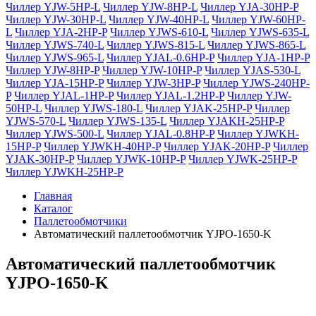
Чиллер YJW-5HP-L
Чиллер YJW-8HP-L
Чиллер YJA-30HP-P
Чиллер YJW-30HP-L
Чиллер YJW-40HP-L
Чиллер YJW-60HP-
L
Чиллер YJA-2HP-P
Чиллер YJWS-610-L
Чиллер YJWS-635-L
Чиллер YJWS-740-L
Чиллер YJWS-815-L
Чиллер YJWS-865-L
Чиллер YJWS-965-L
Чиллер YJAL-0.6HP-P
Чиллер YJA-1HP-P
Чиллер YJW-8HP-P
Чиллер YJW-10HP-P
Чиллер YJAS-530-L
Чиллер YJA-15HP-P
Чиллер YJW-3HP-P
Чиллер YJWS-240HP-
P
Чиллер YJAL-1HP-P
Чиллер YJAL-1.2HP-P
Чиллер YJW-
50HP-L
Чиллер YJWS-180-L
Чиллер YJAK-25HP-P
Чиллер
YJWS-570-L
Чиллер YJWS-135-L
Чиллер YJAKH-25HP-P
Чиллер YJWS-500-L
Чиллер YJAL-0.8HP-P
Чиллер YJWKH-
15HP-P
Чиллер YJWKH-40HP-P
Чиллер YJAK-20HP-P
Чиллер
YJAK-30HP-P
Чиллер YJWK-10HP-P
Чиллер YJWK-25HP-P
Чиллер YJWKH-25HP-P
Главная
Каталог
Паллетообмотчики
Автоматический паллетообмотчик YJPO-1650-K
Автоматический паллетообмотчик
YJPO-1650-K