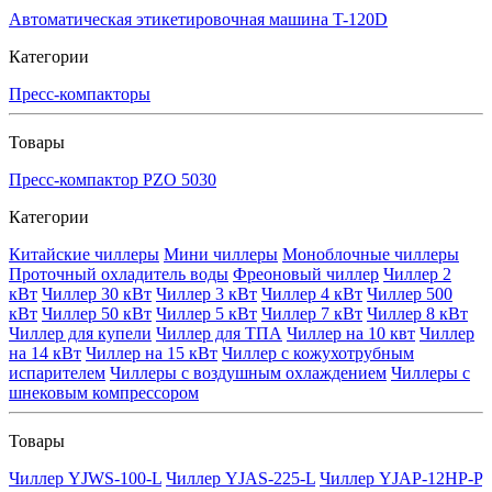
Автоматическая этикетировочная машина T-120D
Категории
Пресс-компакторы
Товары
Пресс-компактор PZO 5030
Категории
Китайские чиллеры
Мини чиллеры
Моноблочные чиллеры
Проточный охладитель воды
Фреоновый чиллер
Чиллер 2
кВт
Чиллер 30 кВт
Чиллер 3 кВт
Чиллер 4 кВт
Чиллер 500
кВт
Чиллер 50 кВт
Чиллер 5 кВт
Чиллер 7 кВт
Чиллер 8 кВт
Чиллер для купели
Чиллер для ТПА
Чиллер на 10 квт
Чиллер
на 14 кВт
Чиллер на 15 кВт
Чиллер с кожухотрубным
испарителем
Чиллеры с воздушным охлаждением
Чиллеры с
шнековым компрессором
Товары
Чиллер YJWS-100-L
Чиллер YJAS-225-L
Чиллер YJAP-12HP-P