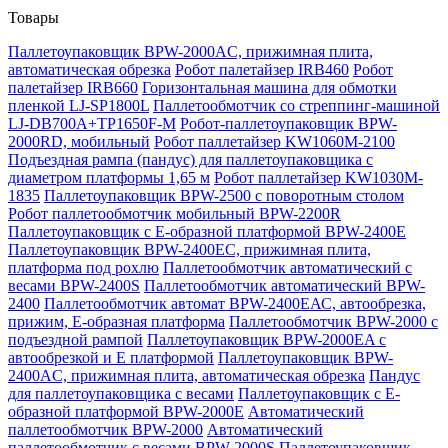
Товары
Паллетоупаковщик BPW-2000AC, прижимная плита,
автоматическая обрезка
Робот палетайзер IRB460
Робот
палетайзер IRB660
Горизонтальная машина для обмотки
пленкой LJ-SP1800L
Паллетообмотчик со стреппинг-машиной
LJ-DB700A+TP1650F-M
Робот-паллетоупаковщик BPW-
2000RD, мобильный
Робот паллетайзер KW1060M-2100
Подъездная рампа (пандус) для паллетоупаковщика с
диаметром платформы 1,65 м
Робот паллетайзер KW1030M-
1835
Паллетоупаковщик BPW-2500 с поворотным столом
Робот паллетообмотчик мобильный BPW-2200R
Паллетоупаковщик с Е-образной платформой BPW-2400E
Паллетоупаковщик BPW-2400EC, прижимная плита,
платформа под рохлю
Паллетообмотчик автоматический с
весами BPW-2400S
Паллетообмотчик автоматический BPW-
2400
Паллетообмотчик автомат BPW-2400ЕАС, автообрезка,
прижим, Е-образная платформа
Паллетообмотчик BPW-2000 с
подъездной рампой
Паллетоупаковщик BPW-2000EA с
автообрезкой и Е платформой
Паллетоупаковщик BPW-
2400AC, прижимная плита, автоматическая обрезка
Пандус
для паллетоупаковщика с весами
Паллетоупаковщик с Е-
образной платформой BPW-2000E
Автоматический
паллетообмотчик BPW-2000
Автоматический
паллетообмотчик с весами BPW-2000S
Паллетоупаковщик