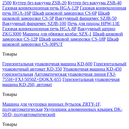
2500
Куттер без вакуума ZSB-20
Куттер без вакуума ZSB-40
Газовая конвекционная печь HGA-12P
Газовая конвекционная
печь HGA-16P
Шкаф шоковой заморозки CS-6P
Шкаф
шоковой заморозки CS-5P
Вакуумный фаршемес SZJB-50
Вакуумный фаршемес SZJB-100
Печь для пиццы HPW-13E
Газовая конвекционная печь HGA-8P
Вакуумный шприц
ZKG3000
Машина для обвязки колбас SZX-1
Шкаф шоковой
заморозки CS-12P
Шкаф шоковой заморозки CS-18P
Шкаф
шоковой заморозки CS-30PUT
Товары
Горизонтальная упаковочная машина KD-600
Горизонтальный
упаковочный автомат KD-350
Упаковочная машина KD-450
горизонтальная
Автоматическая упаковочная линия FXJ-
755H+FXJ-5050Z+DQKX-655
Горизонтальная упаковочная
машина KD-260, автомат
Товары
Машина для укупорки винных бутылок ZRTY-1F,
полуавтоматическая
Укупорщик алюминиевых крышек DK-
50/D, полуавтоматический
Товары