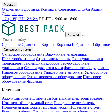
Москва
О компании
Доставка
Контакты
Сервисная служба
Акции
Для дилеров
+7 (495) 744-85-86
ПН-ПТ с
9:00
до
18:00
Каталог
Сравнение
Сравнение
Корзина
Корзина
Избранное
Избранное
Связаться с нами
Складское оборудование
Вакуумные упаковщики
Паллетообмотчики
Стреппинг-машины
Скин упаковщики
Трейсилеры
Заклейщики коробов
Термоусадочные
упаковщики
Станки для резки мяса
Фасовочное оборудование
Пищевое оборудование
Упаковочные автоматы
Укупорочное
оборудование
Этикетировочное оборудование
Прессовое
оборудование
Чиллеры
Категории
Аккумуляторные штабелеры
Китайские электроштабелеры
Ножничный подъемный стол
Поводковые штабелеры
Подъемная платформа гидравлическая
Подъемные столы
Ручной штабелер
Самоходная тележка с платформой для