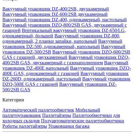
Вакуумный упаковщик DZ-400/2SB, двухкамерный
Вакуумный упаковщик DZ-600/2SB двухкамерный
Вакуумный упаковщик DZ-400, однокамерный, настольный
Вакуумный упаковщик DZQ-800/2SB GAS, двухкамерный с
газацией
Вертикальный вакуумный упаковщик DZ-650/LG,
однокамерный, большой
Вакуумный упаковщик DZ-800,
однокамерный, 2 планки запайки, напольный
Вакуумный
упаковщик DZ-500, однокамерный, напольный
Вакуумный
упаковщик DZ-500/2SB
Вакуумный упаковщик DZQ-600/2SB
GAS с газацией, двухкамерный
Вакуумный упаковщик DZQ-
400/2SB GAS, двухкамерный с газонаполнением
Вакуумный
упаковщик DZ-400E напольный
Вакуумный упаковщик DZQ-
400E GAS, однокамерный с газацией
Вакуумный упаковщик
DZ-260D, однокамерный, настольный
Вакуумный упаковщик
DZQ-500E GAS с газацией
Вакуумный упаковщик DZ-
500/2SB GAS
Категории
Автоматический паллетообмотчик
Мобильный
паллетоупаковщик
Паллетайзеры
Паллетообмотчики для
холодных складов
Полуавтоматические паллетообмотчики
Роботы паллетайзеры
Упаковщики багажа