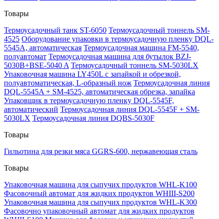
Товары
Термоусадочный танк ST-6050
Термоусадочный тоннель SM-
4525
Оборудование упаковки в термоусадочную пленку DQL-
5545A, автоматическая
Термоусадочная машина FM-5540,
полуавтомат
Термоусадочная машина для бутылок BZJ-
5030B+BSE-5040 A
Термоусадочный тоннель SM-5030LX
Упаковочная машина LY450L с запайкой и обрезкой,
полуавтоматическая, L-образный нож
Термоусадочная линия
DQL-5545A + SM-4525, автоматическая обрезка, запайка
Упаковщик в термоусадочную пленку DQL-5545F,
автоматический
Термоусадочная линия DQL-5545F + SM-
5030LX
Термоусадочная линия DQBS-5030F
Товары
Гильотина для резки мяса GGRS-600, нержавеющая сталь
Товары
Упаковочная машина для сыпучих продуктов WHL-K100
Фасовочный автомат для жидких продуктов WHIII-S200
Упаковочная машина для сыпучих продуктов WHL-K300
Фасовочно упаковочный автомат для жидких продуктов