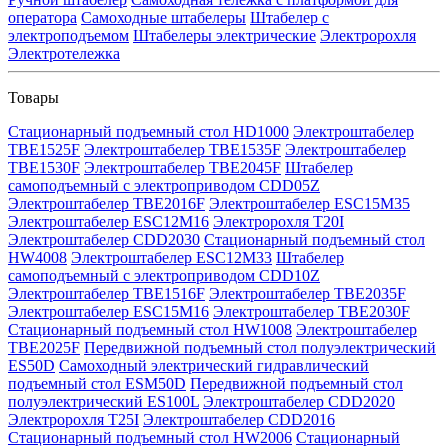
оператора
Самоходные штабелеры
Штабелер с
электроподъемом
Штабелеры электрические
Электророхля
Электротележка
Товары
Стационарный подъемный стол HD1000
Электроштабелер
TBE1525F
Электроштабелер TBE1535F
Электроштабелер
TBE1530F
Электроштабелер TBE2045F
Штабелер
самоподъемный с электроприводом CDD05Z
Электроштабелер TBE2016F
Электроштабелер ESC15M35
Электроштабелер ESC12M16
Электророхля T20I
Электроштабелер CDD2030
Стационарный подъемный стол
HW4008
Электроштабелер ESC12M33
Штабелер
самоподъемный с электроприводом CDD10Z
Электроштабелер TBE1516F
Электроштабелер TBE2035F
Электроштабелер ESC15M16
Электроштабелер TBE2030F
Стационарный подъемный стол HW1008
Электроштабелер
TBE2025F
Передвижной подъемный стол полуэлектрический
ES50D
Самоходный электрический гидравлический
подъемный стол ESM50D
Передвижной подъемный стол
полуэлектрический ES100L
Электроштабелер CDD2020
Электророхля T25I
Электроштабелер CDD2016
Стационарный подъемный стол HW2006
Стационарный