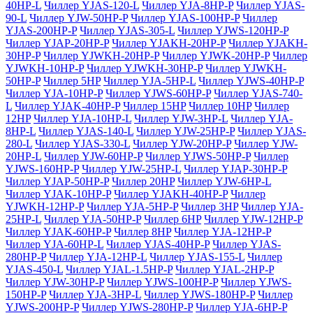
40HP-L
Чиллер YJAS-120-L
Чиллер YJA-8HP-P
Чиллер YJAS-
90-L
Чиллер YJW-50HP-P
Чиллер YJAS-100HP-P
Чиллер
YJAS-200HP-P
Чиллер YJAS-305-L
Чиллер YJWS-120HP-P
Чиллер YJAP-20HP-P
Чиллер YJAKH-20HP-P
Чиллер YJAKH-
30HP-P
Чиллер YJWKH-20HP-P
Чиллер YJWK-20HP-P
Чиллер
YJWKH-10HP-P
Чиллер YJWKH-30HP-P
Чиллер YJWKH-
50HP-P
Чиллер 5HP
Чиллер YJA-5HP-L
Чиллер YJWS-40HP-P
Чиллер YJA-10HP-P
Чиллер YJWS-60HP-P
Чиллер YJAS-740-
L
Чиллер YJAK-40HP-P
Чиллер 15HP
Чиллер 10HP
Чиллер
12HP
Чиллер YJA-10HP-L
Чиллер YJW-3HP-L
Чиллер YJA-
8HP-L
Чиллер YJAS-140-L
Чиллер YJW-25HP-P
Чиллер YJAS-
280-L
Чиллер YJAS-330-L
Чиллер YJW-20HP-P
Чиллер YJW-
20HP-L
Чиллер YJW-60HP-P
Чиллер YJWS-50HP-P
Чиллер
YJWS-160HP-P
Чиллер YJW-25HP-L
Чиллер YJAP-30HP-P
Чиллер YJAP-50HP-P
Чиллер 20HP
Чиллер YJW-6HP-L
Чиллер YJAK-10HP-P
Чиллер YJAKH-40HP-P
Чиллер
YJWKH-12HP-P
Чиллер YJA-5HP-P
Чиллер 3HP
Чиллер YJA-
25HP-L
Чиллер YJA-50HP-P
Чиллер 6HP
Чиллер YJW-12HP-P
Чиллер YJAK-60HP-P
Чиллер 8HP
Чиллер YJA-12HP-P
Чиллер YJA-60HP-L
Чиллер YJAS-40HP-P
Чиллер YJAS-
280HP-P
Чиллер YJA-12HP-L
Чиллер YJAS-155-L
Чиллер
YJAS-450-L
Чиллер YJAL-1.5HP-P
Чиллер YJAL-2HP-P
Чиллер YJW-30HP-P
Чиллер YJWS-100HP-P
Чиллер YJWS-
150HP-P
Чиллер YJA-3HP-L
Чиллер YJWS-180HP-P
Чиллер
YJWS-200HP-P
Чиллер YJWS-280HP-P
Чиллер YJA-6HP-P