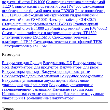
подъемный стол HW1006
Самоходная тележка с платформой
TE20
Стационарный подъемный стол HW4003
Самоходный
штабелер с платформой оператора TB2030
Электроштабелер
ESC12M30
Самоходный электрический гидравлический
подъемный стол ESM100D
Электроштабелер CDD2025
Стационарный подъемный стол HW2008
Стационарный
подъемный стол HT1000
Двойной подъемный стол HW4000D
Самоходный штабелер с платформой оператора TB1530
Электроштабелер ESC15M30
Самоходная тележка с
платформой TE25
Самоходная тележка с платформой TE30
Электроштабелер ESC15M33
Категории
Вакууматор для Су-вид
Вакууматоры DZ
Вакууматоры для
мяса
Вакууматоры для продуктов
Вакууматоры для рыбы
Вакууматоры для сыра
Вакууматоры однокамерные
Вакууматоры с двойной запайкой
Вакуумное оборудование
Вакуумные упаковщики двухкамерные
Вакуумные
упаковщики для бройлеров
Вакуумные упаковщики с
газонаполнением
Запайщики
Камерные вакууматоры
Напольные вакуумные упаковщики
Настольные вакуумные
упаковщики
Промышленные вакууматоры
Товары