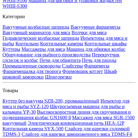
WHIII-S100
Машина для фасовки и упаковки жидкостей
WHIII-S300
Категории
Вакуумные колбасные шприцы
Вакуумные фаршемесы
Вакуумный маринатор для мяса
Волчки для мяса
Гидравлические колбасные шприцы
Инъекторы для мяса и
рыбы
Коптильни
Коптильные камеры
Коптильные шкафы
Куттеры
Массажеры для мяса
Машина для обвязки колбас
Оборудование для рыбного производства
Перекрутчик
сосисок и колбас
Печи для общепита
Печь для пиццы
Промышленные сковороды
Слайсеры
Фаршемесы
Фаршемешалка для творога
Формовщик котлет
Шкаф
шоковой заморозки
Шпигорезки
Товары
Куттер без вакуума SZB-200, промышленный
Инъектор для
мяса и рыбы SYZ-120
Шкуросъемная машина для рыбы и
кальмара YP-30
Высокоскоростная линия для скручивания и
подвешивания колбас GN1600 ll
Массажер для мяса SGR-1500
вакуумный
Электрическая конвекционная печь HEA-12P
Коптильная камера SYX-500
Слайсер для нарезки соломкой
TDMS-3
Слайсер для нарезки замороженного мяса TDMS-F4