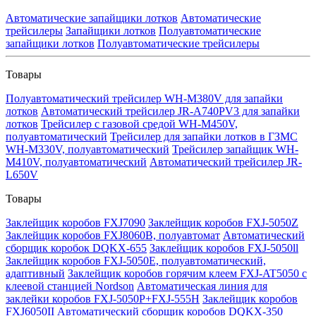
Автоматические запайщики лотков
Автоматические
трейсилеры
Запайщики лотков
Полуавтоматические
запайщики лотков
Полуавтоматические трейсилеры
Товары
Полуавтоматический трейсилер WH-M380V для запайки
лотков
Автоматический трейсилер JR-A740PV3 для запайки
лотков
Трейсилер с газовой средой WH-M450V,
полуавтоматический
Трейсилер для запайки лотков в ГЗМС
WH-M330V, полуавтоматический
Трейсилер запайщик WH-
M410V, полуавтоматический
Автоматический трейсилер JR-
L650V
Товары
Заклейщик коробов FXJ7090
Заклейщик коробов FXJ-5050Z
Заклейщик коробов FXJ8060B, полуавтомат
Автоматический
сборщик коробок DQKX-655
Заклейщик коробов FXJ-5050ll
Заклейщик коробов FXJ-5050E, полуавтоматический,
адаптивный
Заклейщик коробов горячим клеем FXJ-AT5050 с
клеевой станцией Nordson
Автоматическая линия для
заклейки коробов FXJ-5050P+FXJ-555H
Заклейщик коробов
FXJ6050II
Автоматический сборщик коробов DQKX-350