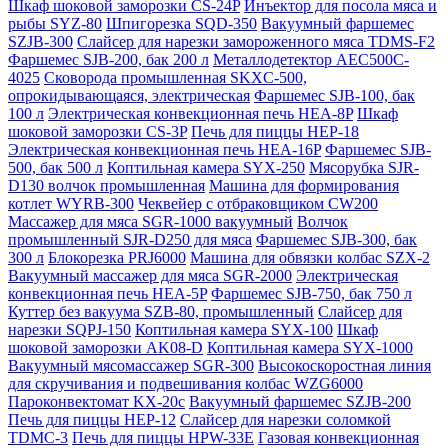
Шкаф шоковой заморозки CS-24P
Инъектор для посола мяса и
рыбы SYZ-80
Шпигорезка SQD-350
Вакуумный фаршемес
SZJB-300
Слайсер для нарезки замороженного мяса TDMS-F2
Фаршемес SJB-200, бак 200 л
Металлодетектор AEC500C-
4025
Сковорода промышленная SKXC-500,
опрокидывающаяся, электрическая
Фаршемес SJB-100, бак
100 л
Электрическая конвекционная печь HEA-8P
Шкаф
шоковой заморозки CS-3P
Печь для пиццы HEP-18
Электрическая конвекционная печь HEA-16P
Фаршемес SJB-
500, бак 500 л
Коптильная камера SYX-250
Мясорубка SJR-
D130 волчок промышленная
Машина для формирования
котлет WYRB-300
Чеквейер с отбраковщиком CW200
Массажер для мяса SGR-1000 вакуумный
Волчок
промышленный SJR-D250 для мяса
Фаршемес SJB-300, бак
300 л
Блокорезка PRJ6000
Машина для обвязки колбас SZX-2
Вакуумный массажер для мяса SGR-2000
Электрическая
конвекционная печь HEA-5P
Фаршемес SJB-750, бак 750 л
Куттер без вакуума SZB-80, промышленный
Слайсер для
нарезки SQPJ-150
Коптильная камера SYX-100
Шкаф
шоковой заморозки AK08-D
Коптильная камера SYX-1000
Вакуумный мясомассажер SGR-300
Высокоскоростная линия
для скручивания и подвешивания колбас WZG6000
Пароконвектомат KX-20c
Вакуумный фаршемес SZJB-200
Печь для пиццы HEP-12
Слайсер для нарезки соломкой
TDMC-3
Печь для пиццы HPW-33E
Газовая конвекционная