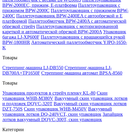
BPW-2000EC, прижим, Е-платформа
Паллетоупаковщик с
прижимом BPW-2000C
Паллетоупаковщик с прижимом BPW-
2400C
Паллетоупаковщик BPW-2400EA с автообрезкой и Е
платформой
Паллетообмотчик BPW-2400A с автоматической
обрезкой стрейч
Паллетоупаковщик с моторизированной
кареткой и автоматической обрезкой BPW-2000A
Упаковщик
багажа LJ-XP600F
Паллетоупаковщик с вращающейся рукой
BPW-1800HR
Автоматический паллетообмотчик YJPO-1650-
K
Товары
Стреппинг-машина LJ-DB550
Стреппинг-машина LJ-
DB700A+TP1650F
Стреппинг-машина автомат BPSA-8560
Товары
Упаковщик продуктов в стрейч пленку KL-80
Скин
упаковщик WHB-M380V
Вакуумный скин упаковщик лотков
и подложек DQVC-320T
Вакуумный скин упаковщик лотков
DZT-750S
Скин упаковщик WHB-M450V
Вакуумный
упаковщик лотков DQ-240VCT, скин упаковщик
Запайщик
лотков вакуумный DQVC-300T, скин упаковщик
Категории