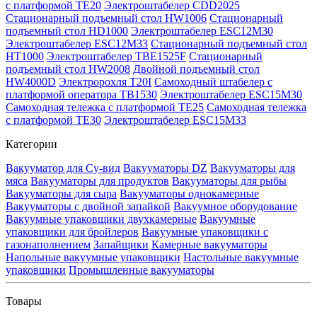
с платформой TE20
Электроштабелер CDD2025
Стационарный подъемный стол HW1006
Стационарный
подъемный стол HD1000
Электроштабелер ESC12M30
Электроштабелер ESC12M33
Стационарный подъемный стол
HT1000
Электроштабелер TBE1525F
Стационарный
подъемный стол HW2008
Двойной подъемный стол
HW4000D
Электророхля T20I
Самоходный штабелер с
платформой оператора TB1530
Электроштабелер ESC15M30
Самоходная тележка с платформой TE25
Самоходная тележка
с платформой TE30
Электроштабелер ESC15M33
Категории
Вакууматор для Су-вид
Вакууматоры DZ
Вакууматоры для
мяса
Вакууматоры для продуктов
Вакууматоры для рыбы
Вакууматоры для сыра
Вакууматоры однокамерные
Вакууматоры с двойной запайкой
Вакуумное оборудование
Вакуумные упаковщики двухкамерные
Вакуумные
упаковщики для бройлеров
Вакуумные упаковщики с
газонаполнением
Запайщики
Камерные вакууматоры
Напольные вакуумные упаковщики
Настольные вакуумные
упаковщики
Промышленные вакууматоры
Товары