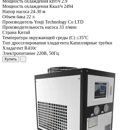
Мощность охлаждения кВт/ч
2.9
Мощность охлаждения Ккал/ч
2494
Напор насоса
24-30 м
Объем бака
22 л
Производитель
Youji Technology Co LTD
Производительность насоса
33 л/мин
Страна
Китай
Температура окружающей среды (С)
≤35°C
Тип дросселирования хладагента
Капиллярные трубки
Хладагент
R410c
Электропитание
220В, 50Гц
Купить