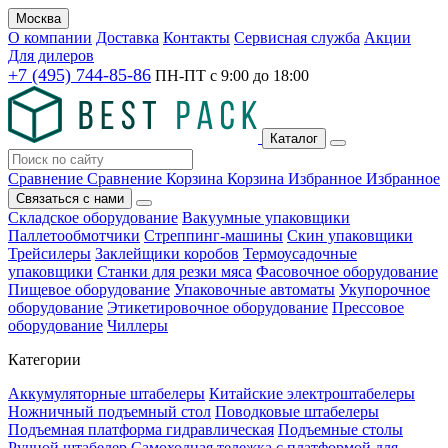
Москва
О компании
Доставка
Контакты
Сервисная служба
Акции
Для дилеров
+7 (495) 744-85-86
ПН-ПТ с
9:00
до
18:00
Каталог
Сравнение
Сравнение
Корзина
Корзина
Избранное
Избранное
Связаться с нами
Складское оборудование
Вакуумные упаковщики
Паллетообмотчики
Стреппинг-машины
Скин упаковщики
Трейсилеры
Заклейщики коробов
Термоусадочные
упаковщики
Станки для резки мяса
Фасовочное оборудование
Пищевое оборудование
Упаковочные автоматы
Укупорочное
оборудование
Этикетировочное оборудование
Прессовое
оборудование
Чиллеры
Категории
Аккумуляторные штабелеры
Китайские электроштабелеры
Ножничный подъемный стол
Поводковые штабелеры
Подъемная платформа гидравлическая
Подъемные столы
Ручной штабелер
Самоходная тележка с платформой для