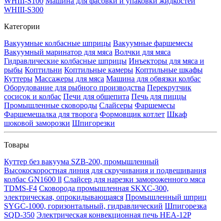
WHIII-S100
Машина для фасовки и упаковки жидкостей
WHIII-S300
Категории
Вакуумные колбасные шприцы
Вакуумные фаршемесы
Вакуумный маринатор для мяса
Волчки для мяса
Гидравлические колбасные шприцы
Инъекторы для мяса и
рыбы
Коптильни
Коптильные камеры
Коптильные шкафы
Куттеры
Массажеры для мяса
Машина для обвязки колбас
Оборудование для рыбного производства
Перекрутчик
сосисок и колбас
Печи для общепита
Печь для пиццы
Промышленные сковороды
Слайсеры
Фаршемесы
Фаршемешалка для творога
Формовщик котлет
Шкаф
шоковой заморозки
Шпигорезки
Товары
Куттер без вакуума SZB-200, промышленный
Высокоскоростная линия для скручивания и подвешивания
колбас GN1600 ll
Слайсер для нарезки замороженного мяса
TDMS-F4
Сковорода промышленная SKXC-300,
электрическая, опрокидывающаяся
Промышленный шприц
SYGC-1000, горизонтальный, гидравлический
Шпигорезка
SQD-350
Электрическая конвекционная печь HEA-12P