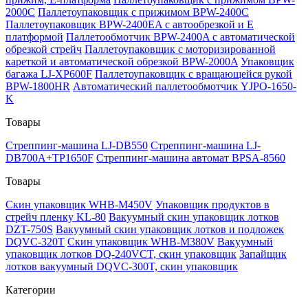
2000C
Паллетоупаковщик с прижимом BPW-2400C
Паллетоупаковщик BPW-2400EA с автообрезкой и Е
платформой
Паллетообмотчик BPW-2400A с автоматической
обрезкой стрейч
Паллетоупаковщик с моторизированной
кареткой и автоматической обрезкой BPW-2000A
Упаковщик
багажа LJ-XP600F
Паллетоупаковщик с вращающейся рукой
BPW-1800HR
Автоматический паллетообмотчик YJPO-1650-
K
Товары
Стреппинг-машина LJ-DB550
Стреппинг-машина LJ-
DB700A+TP1650F
Стреппинг-машина автомат BPSA-8560
Товары
Скин упаковщик WHB-M450V
Упаковщик продуктов в
стрейч пленку KL-80
Вакуумный скин упаковщик лотков
DZT-750S
Вакуумный скин упаковщик лотков и подложек
DQVC-320T
Скин упаковщик WHB-M380V
Вакуумный
упаковщик лотков DQ-240VCT, скин упаковщик
Запайщик
лотков вакуумный DQVC-300T, скин упаковщик
Категории