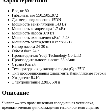
Характеристики
Вес, кг
80
Габариты, мм
550x505x972
Диаметр подключения
15DN
Мощность вентиляторов
143 Вт
Мощность компрессора
1.7 кВт
Мощность насоса
370 Вт
Мощность охлаждения кВт/ч
5.48
Мощность охлаждения Ккал/ч
4712
Напор насоса
24-30 м
Объем бака
24 л
Производитель
Youji Technology Co LTD
Производительность насоса
33 л/мин
Страна
Китай
Температура окружающей среды (С)
≤35°C
Тип дросселирования хладагента
Капиллярные трубки
Хладагент
R410c
Электропитание
220В, 50Гц
Описание
Чиллер — это промышленная холодильная установка,
предназначенная для охлаждения теплоносителя с целью