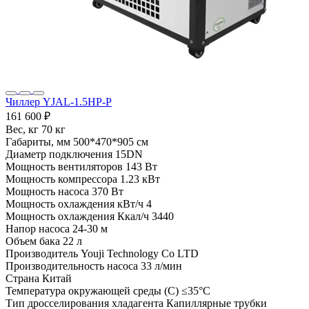
Чиллер YJAL-1.5HP-P
161 600 ₽
Вес, кг
70 кг
Габариты, мм
500*470*905 см
Диаметр подключения
15DN
Мощность вентиляторов
143 Вт
Мощность компрессора
1.23 кВт
Мощность насоса
370 Вт
Мощность охлаждения кВт/ч
4
Мощность охлаждения Ккал/ч
3440
Напор насоса
24-30 м
Объем бака
22 л
Производитель
Youji Technology Co LTD
Производительность насоса
33 л/мин
Страна
Китай
Температура окружающей среды (С)
≤35°C
Тип дросселирования хладагента
Капиллярные трубки