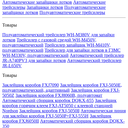
Автоматические запайщики лотков
Автоматические
трейсилеры
Запайщики лотков
Полуавтоматические
запайщики лотков
Полуавтоматические трейсилеры
Товары
Полуавтоматический трейсилер WH-M380V для запайки
лотков
Трейсилер с газовой средой WH-M450V,
полуавтоматический
Трейсилер запайщик WH-M410V,
полуавтоматический
Трейсилер для запайки лотков в ГЗМС
WH-M330V, полуавтоматический
Автоматический трейсилер
JR-A740PV3 для запайки лотков
Автоматический трейсилер
JR-L650V
Товары
Заклейщик коробов FXJ7090
Заклейщик коробов FXJ-5050E,
полуавтоматический, адаптивный
Заклейщик коробов FXJ-
5050Z
Заклейщик коробов FXJ8060B, полуавтомат
Автоматический сборщик коробок DQKX-655
Заклейщик
коробов горячим клеем FXJ-AT5050 с клеевой станцией
Nordson
Заклейщик коробов FXJ-5050ll
Автоматическая линия
для заклейки коробов FXJ-5050P+FXJ-555H
Заклейщик
коробов FXJ6050II
Автоматический сборщик коробов DQKX-
350