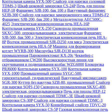
Коптильная камера SYX-500
Слайсер для нарезки соломкой
TDMS-3
Шкаф шоковой заморозки CS-24P
Печь для пиццы
HEP-18
Фаршемес SJB-100, бак 100 л
Вакуумный фаршемес
SZJB-300
Слайсер для нарезки замороженного мяса TDMS-F2
Фаршемес SJB-200, бак 200 л
Металлодетектор AEC500C-
4025
Электрическая конвекционная печь HEA-16P
Коптильная камера SYX-250
Сковорода промышленная
SKXC-500, опрокидывающаяся, электрическая
Фаршемес
SJB-500, бак 500 л
Электрическая конвекционная печь HEA-
8P
Волчок промышленный SJR-D250 для мяса
Электрическая
конвекционная печь HEA-5P
Машина для формирования
котлет WYRB-300
Мясорубка SJR-D130 волчок
промышленная
Пароконвектомат KX-20c
Чеквейер с
отбраковщиком CW200
Высокоскоростная линия для
скручивания и подвешивания колбас WZG6000
Блокорезка
PRJ6000
Коптильная камера SYX-100
Коптильная камера
SYX-1000
Промышленный шприц SYGC-500,
горизонтальный, гидравлический
Вакуумный мясомассажер
SGR-300
Куттер без вакуума SZB-80, промышленный
Слайсер
для нарезки SQPJ-150
Сковорода промышленная SKXC-400,
электрическая, опрокидывающаяся
Печь для пиццы HEP-12
Слайсер для нарезки соломкой TDMC-3E
Шкаф шоковой
заморозки CS-30P
Слайсер для нарезки соломкой TDMC-3
Коптильная камера SYX-50
Конвейерный слайсер TDVC-20
Шкаф шоковой заморозки CS-5P
Газовая конвекционная печь