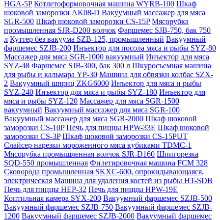
HGA-5P
Котлетоформовочная машина WYRB-100
Шкаф
шоковой заморозки AK08-D
Вакуумный массажер для мяса
SGR-500
Шкаф шоковой заморозки CS-15P
Мясорубка
промышленная SJR-D200 волчок
Фаршемес SJB-750, бак 750
л
Куттер без вакуума SZB-125, промышленный
Вакуумный
фаршемес SZJB-200
Инъектор для посола мяса и рыбы SYZ-80
Массажер для мяса SGR-1000 вакуумный
Инъектор для мяса
SYZ-48
Фаршемес SJB-300, бак 300 л
Шкуросъемная машина
для рыбы и кальмара YP-30
Машина для обвязки колбас SZX-
2
Вакуумный шприц ZKG6000
Инъектор для мяса и рыбы
SYZ-240
Инъектор для мяса и рыбы SYZ-180
Инъектор для
мяса и рыбы SYZ-120
Массажер для мяса SGR-1500
вакуумный
Вакуумный массажер для мяса SGR-100
Вакуумный массажер для мяса SGR-2000
Шкаф шоковой
заморозки CS-10P
Печь для пиццы HPW-33E
Шкаф шоковой
заморозки CS-3P
Шкаф шоковой заморозки CS-15PUT
Слайсер нарезки мороженного мяса кубиками TDMC-1
Мясорубка промышленная волчок SJR-D160
Шпигорезка
SQD-550 промышленная
Филетировочная машина FCM 328
Сковорода промышленная SKXC-600, опрокидывающаяся,
электрическая
Машина для удаления костей из рыбы HT-SDB
Печь для пиццы HEP-32
Печь для пиццы HPW-19E
Коптильная камера SYX-200
Вакуумный фаршемес SZJB-500
Вакуумный фаршемес SZJB-750
Вакуумный фаршемес SZJB-
1200
Вакуумный фаршемес SZJB-2000
Вакуумный фаршемес