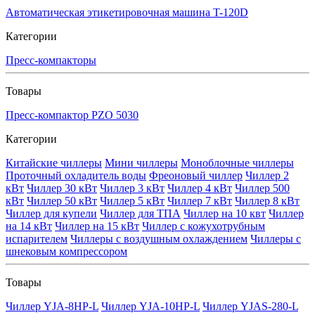
Автоматическая этикетировочная машина T-120D
Категории
Пресс-компакторы
Товары
Пресс-компактор PZO 5030
Категории
Китайские чиллеры
Мини чиллеры
Моноблочные чиллеры
Проточный охладитель воды
Фреоновый чиллер
Чиллер 2
кВт
Чиллер 30 кВт
Чиллер 3 кВт
Чиллер 4 кВт
Чиллер 500
кВт
Чиллер 50 кВт
Чиллер 5 кВт
Чиллер 7 кВт
Чиллер 8 кВт
Чиллер для купели
Чиллер для ТПА
Чиллер на 10 квт
Чиллер
на 14 кВт
Чиллер на 15 кВт
Чиллер с кожухотрубным
испарителем
Чиллеры с воздушным охлаждением
Чиллеры с
шнековым компрессором
Товары
Чиллер YJA-8HP-L
Чиллер YJA-10HP-L
Чиллер YJAS-280-L