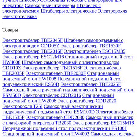
оператора
Самоходные штабелеры
Штабелер с
электроподъемом
Штабелеры электрические
Электророхля
Электротележка
Товары
Электроштабелер TBE2045F
Штабелер самоподъемный с
электроприводом CDD05Z
Электроштабелер TBE1530F
Электроштабелер TBE2016F
Электроштабелер ESC15M35
Электроштабелер ESC12M16
Стационарный подъемный стол
HW4008
Штабелер самоподъемный с электроприводом
CDD10Z
Электроштабелер TBE1516F
Электроштабелер
TBE2035F
Электроштабелер TBE2030F
Стационарный
подъемный стол HW1008
Передвижной подъемный стол
полуэлектрический ES50D
Электроштабелер TBE2025F
Самоходный электрический гидравлический подъемный стол
ESM50D
Электроштабелер CDD2016
Стационарный
подъемный стол HW2006
Электроштабелер CDD2020
Электророхля T25I
Самоходный электрический
гидравлический подъемный стол ESM100D
Электроштабелер
TBE1535F
Электроштабелер CDD2030
Самоходный штабелер
с платформой оператора TB2030
Электроштабелер ESC15M16
Передвижной подъемный стол полуэлектрический ES100L
Стационарный подъемный стол HW4003
Самоходная тележка