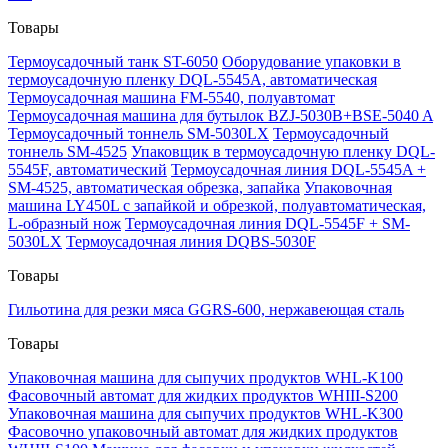
Товары
Термоусадочный танк ST-6050
Оборудование упаковки в
термоусадочную пленку DQL-5545A, автоматическая
Термоусадочная машина FM-5540, полуавтомат
Термоусадочная машина для бутылок BZJ-5030B+BSE-5040 A
Термоусадочный тоннель SM-5030LX
Термоусадочный
тоннель SM-4525
Упаковщик в термоусадочную пленку DQL-
5545F, автоматический
Термоусадочная линия DQL-5545A +
SM-4525, автоматическая обрезка, запайка
Упаковочная
машина LY450L с запайкой и обрезкой, полуавтоматическая,
L-образный нож
Термоусадочная линия DQL-5545F + SM-
5030LX
Термоусадочная линия DQBS-5030F
Товары
Гильотина для резки мяса GGRS-600, нержавеющая сталь
Товары
Упаковочная машина для сыпучих продуктов WHL-K100
Фасовочный автомат для жидких продуктов WHIII-S200
Упаковочная машина для сыпучих продуктов WHL-K300
Фасовочно упаковочный автомат для жидких продуктов