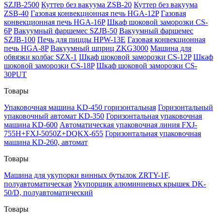
SZJB-2500
Куттер без вакуума ZSB-20
Куттер без вакуума
ZSB-40
Газовая конвекционная печь HGA-12P
Газовая
конвекционная печь HGA-16P
Шкаф шоковой заморозки CS-
6P
Вакуумный фаршемес SZJB-50
Вакуумный фаршемес
SZJB-100
Печь для пиццы HPW-13E
Газовая конвекционная
печь HGA-8P
Вакуумный шприц ZKG3000
Машина для
обвязки колбас SZX-1
Шкаф шоковой заморозки CS-12P
Шкаф
шоковой заморозки CS-18P
Шкаф шоковой заморозки CS-
30PUT
Товары
Упаковочная машина KD-450 горизонтальная
Горизонтальный
упаковочный автомат KD-350
Горизонтальная упаковочная
машина KD-600
Автоматическая упаковочная линия FXJ-
755H+FXJ-5050Z+DQKX-655
Горизонтальная упаковочная
машина KD-260, автомат
Товары
Машина для укупорки винных бутылок ZRTY-1F,
полуавтоматическая
Укупорщик алюминиевых крышек DK-
50/D, полуавтоматический
Товары