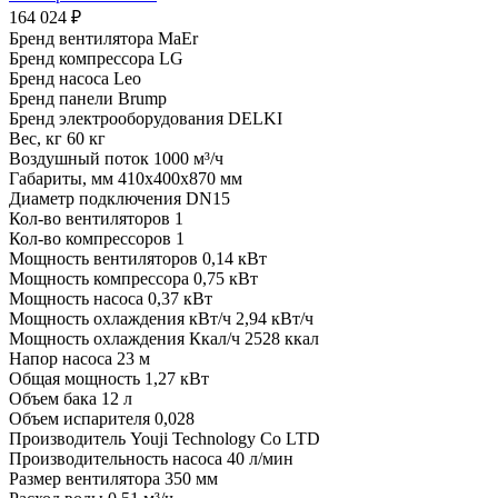
164 024 ₽
Бренд вентилятора
MaEr
Бренд компрессора
LG
Бренд насоса
Leo
Бренд панели
Brump
Бренд электрооборудования
DELKI
Вес, кг
60 кг
Воздушный поток
1000 м³/ч
Габариты, мм
410x400x870 мм
Диаметр подключения
DN15
Кол-во вентиляторов
1
Кол-во компрессоров
1
Мощность вентиляторов
0,14 кВт
Мощность компрессора
0,75 кВт
Мощность насоса
0,37 кВт
Мощность охлаждения кВт/ч
2,94 кВт/ч
Мощность охлаждения Ккал/ч
2528 ккал
Напор насоса
23 м
Общая мощность
1,27 кВт
Объем бака
12 л
Объем испарителя
0,028
Производитель
Youji Technology Co LTD
Производительность насоса
40 л/мин
Размер вентилятора
350 мм