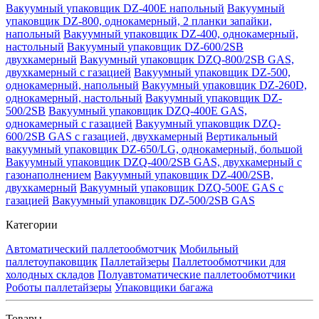
Вакуумный упаковщик DZ-400E напольный
Вакуумный
упаковщик DZ-800, однокамерный, 2 планки запайки,
напольный
Вакуумный упаковщик DZ-400, однокамерный,
настольный
Вакуумный упаковщик DZ-600/2SB
двухкамерный
Вакуумный упаковщик DZQ-800/2SB GAS,
двухкамерный с газацией
Вакуумный упаковщик DZ-500,
однокамерный, напольный
Вакуумный упаковщик DZ-260D,
однокамерный, настольный
Вакуумный упаковщик DZ-
500/2SB
Вакуумный упаковщик DZQ-400E GAS,
однокамерный с газацией
Вакуумный упаковщик DZQ-
600/2SB GAS с газацией, двухкамерный
Вертикальный
вакуумный упаковщик DZ-650/LG, однокамерный, большой
Вакуумный упаковщик DZQ-400/2SB GAS, двухкамерный с
газонаполнением
Вакуумный упаковщик DZ-400/2SB,
двухкамерный
Вакуумный упаковщик DZQ-500E GAS с
газацией
Вакуумный упаковщик DZ-500/2SB GAS
Категории
Автоматический паллетообмотчик
Мобильный
паллетоупаковщик
Паллетайзеры
Паллетообмотчики для
холодных складов
Полуавтоматические паллетообмотчики
Роботы паллетайзеры
Упаковщики багажа
Товары