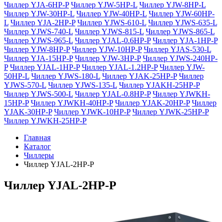
Чиллер YJA-6HP-P
Чиллер YJW-5HP-L
Чиллер YJW-8HP-L
Чиллер YJW-30HP-L
Чиллер YJW-40HP-L
Чиллер YJW-60HP-
L
Чиллер YJA-2HP-P
Чиллер YJWS-610-L
Чиллер YJWS-635-L
Чиллер YJWS-740-L
Чиллер YJWS-815-L
Чиллер YJWS-865-L
Чиллер YJWS-965-L
Чиллер YJAL-0.6HP-P
Чиллер YJA-1HP-P
Чиллер YJW-8HP-P
Чиллер YJW-10HP-P
Чиллер YJAS-530-L
Чиллер YJA-15HP-P
Чиллер YJW-3HP-P
Чиллер YJWS-240HP-
P
Чиллер YJAL-1HP-P
Чиллер YJAL-1.2HP-P
Чиллер YJW-
50HP-L
Чиллер YJWS-180-L
Чиллер YJAK-25HP-P
Чиллер
YJWS-570-L
Чиллер YJWS-135-L
Чиллер YJAKH-25HP-P
Чиллер YJWS-500-L
Чиллер YJAL-0.8HP-P
Чиллер YJWKH-
15HP-P
Чиллер YJWKH-40HP-P
Чиллер YJAK-20HP-P
Чиллер
YJAK-30HP-P
Чиллер YJWK-10HP-P
Чиллер YJWK-25HP-P
Чиллер YJWKH-25HP-P
Главная
Каталог
Чиллеры
Чиллер YJAL-2HP-P
Чиллер YJAL-2HP-P