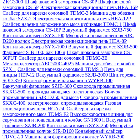
ZKG3000
Шкаф шоковой заморозки CS-30P
Шкаф шоковой
заморозки CS-5P
Электрическая конвекционная печь HEA-16P
Слайсер для нарезки соломкой TDMC-3
Машина для обвязки
колбас SZX-2
Электрическая конвекционная печь HEA-12P
Слайсер нарезки мороженного мяса кубиками TDMC-1
Шкаф
шоковой заморозки CS-18P
Вакуумный фаршемес SZJB-750
Коптильная камера SYX-100
Мясорубка промышленная SJR-
D200 волчок
Электрическая конвекционная печь HEA-8P
Коптильная камера SYX-1000
Вакуумный фаршемес SZJB-500
Фаршемес SJB-100, бак 100 л
Шкаф шоковой заморозки CS-
30PUT
Слайсер для нарезки соломкой TDMC-3E
Металлодетектор AEC500C-4025
Машина для обвязки колбас
SZX-1
Слайсер для нарезки соломкой TDMS-3
Печь для
пиццы HEP-12
Вакуумный фаршемес SZJB-2000
Шпигорезка
SQD-350
Котлетоформовочная машина WYRB-100
Вакуумный фаршемес SZJB-300
Сковорода промышленная
SKXC-500, опрокидывающаяся, электрическая
Волчок
промышленный SJR-D250 для мяса
Сковорода промышленная
SKXC-400, электрическая, опрокидывающаяся
Газовая
конвекционная печь HGA-5P
Слайсер для нарезки
замороженного мяса TDMS-F2
Высокоскоростная линия для
скручивания и подвешивания колбас GN1600 ll
Вакуумный
фаршемес SZJB-200
Коптильная камера SYX-250
Мясорубка
промышленная волчок SJR-D160
Конвейерный слайсер
TDVC-20
Машина для формирования котлет WYRB-300