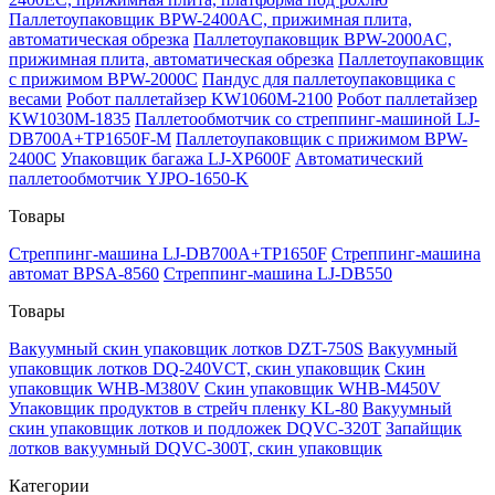
Паллетоупаковщик BPW-2400AC, прижимная плита,
автоматическая обрезка
Паллетоупаковщик BPW-2000AC,
прижимная плита, автоматическая обрезка
Паллетоупаковщик
с прижимом BPW-2000C
Пандус для паллетоупаковщика с
весами
Робот паллетайзер KW1060M-2100
Робот паллетайзер
KW1030M-1835
Паллетообмотчик со стреппинг-машиной LJ-
DB700A+TP1650F-M
Паллетоупаковщик с прижимом BPW-
2400C
Упаковщик багажа LJ-XP600F
Автоматический
паллетообмотчик YJPO-1650-K
Товары
Стреппинг-машина LJ-DB700A+TP1650F
Стреппинг-машина
автомат BPSA-8560
Стреппинг-машина LJ-DB550
Товары
Вакуумный скин упаковщик лотков DZT-750S
Вакуумный
упаковщик лотков DQ-240VCT, скин упаковщик
Скин
упаковщик WHB-M380V
Скин упаковщик WHB-M450V
Упаковщик продуктов в стрейч пленку KL-80
Вакуумный
скин упаковщик лотков и подложек DQVC-320T
Запайщик
лотков вакуумный DQVC-300T, скин упаковщик
Категории