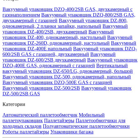
Вакуумный упаковщик DZQ-400/2SB GAS, двухкамерный с
газонаполнением
Вакуумный упаковщик DZQ-800/2SB GAS,
двухкамерный с газацией
Вакуумный упаковщик DZ-800,
однокамерный, 2 планки запайки, напольный
Вакуумный
упаковщик DZ-400/2SB, двухкамерный
Вакуумный
упаковщик DZ-400, однокамерный, настольный
Вакуумный
упаковщик DZ-260D, однокамерный, настольный
Вакуумный
упаковщик DZ-400E напольный
Вакуумный упаковщик DZQ-
600/2SB GAS с газацией, двухкамерный
Вакуумный
упаковщик DZ-600/2SB двухкамерный
Вакуумный упаковщик
DZQ-400E GAS, однокамерный с газацией
Вертикальный
вакуумный упаковщик DZ-650/LG, однокамерный, большой
Вакуумный упаковщик DZ-500, однокамерный, напольный
Вакуумный упаковщик DZQ-500E GAS с газацией
Вакуумный упаковщик DZ-500/2SB
Вакуумный упаковщик
DZ-500/2SB GAS
Категории
Автоматический паллетообмотчик
Мобильный
паллетоупаковщик
Паллетайзеры
Паллетообмотчики для
холодных складов
Полуавтоматические паллетообмотчики
Роботы паллетайзеры
Упаковщики багажа