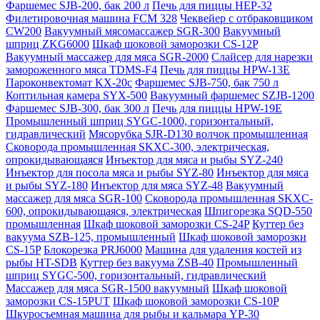
Фаршемес SJB-200, бак 200 л
Печь для пиццы HEP-32
Филетировочная машина FCM 328
Чеквейер с отбраковщиком
CW200
Вакуумный мясомассажер SGR-300
Вакуумный
шприц ZKG6000
Шкаф шоковой заморозки CS-12P
Вакуумный массажер для мяса SGR-2000
Слайсер для нарезки
замороженного мяса TDMS-F4
Печь для пиццы HPW-13E
Пароконвектомат KX-20c
Фаршемес SJB-750, бак 750 л
Коптильная камера SYX-500
Вакуумный фаршемес SZJB-1200
Фаршемес SJB-300, бак 300 л
Печь для пиццы HPW-19E
Промышленный шприц SYGC-1000, горизонтальный,
гидравлический
Мясорубка SJR-D130 волчок промышленная
Сковорода промышленная SKXC-300, электрическая,
опрокидывающаяся
Инъектор для мяса и рыбы SYZ-240
Инъектор для посола мяса и рыбы SYZ-80
Инъектор для мяса
и рыбы SYZ-180
Инъектор для мяса SYZ-48
Вакуумный
массажер для мяса SGR-100
Сковорода промышленная SKXC-
600, опрокидывающаяся, электрическая
Шпигорезка SQD-550
промышленная
Шкаф шоковой заморозки CS-24P
Куттер без
вакуума SZB-125, промышленный
Шкаф шоковой заморозки
CS-15P
Блокорезка PRJ6000
Машина для удаления костей из
рыбы HT-SDB
Куттер без вакуума ZSB-40
Промышленный
шприц SYGC-500, горизонтальный, гидравлический
Массажер для мяса SGR-1500 вакуумный
Шкаф шоковой
заморозки CS-15PUT
Шкаф шоковой заморозки CS-10P
Шкуросъемная машина для рыбы и кальмара YP-30