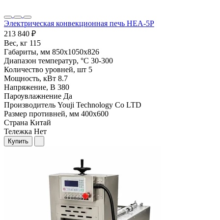
Электрическая конвекционная печь HEA-5P
213 840 ₽
Вес, кг
115
Габариты, мм
850х1050х826
Диапазон температур, °С
30-300
Количество уровней, шт
5
Мощность, кВт
8.7
Напряжение, В
380
Пароувлажнение
Да
Производитель
Youji Technology Co LTD
Размер противней, мм
400х600
Страна
Китай
Тележка
Нет
Купить