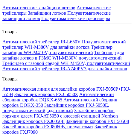
Автоматические запайщики лотков
Автоматические
трейсилеры
Запайщики лотков
Полуавтоматические
запайщики лотков
Полуавтоматические трейсилеры
Товары
Автоматический трейсилер JR-L650V
Полуавтоматический
трейсилер WH-M380V для запайки лотков
Трейсилер
запайщик WH-M410V, полуавтоматический
Трейсилер для
запайки лотков в ГЗМС WH-M330V, полуавтоматический
Трейсилер с газовой средой WH-M450V, полуавтоматический
Автоматический трейсилер JR-A740PV3 для запайки лотков
Товары
Автоматическая линия для заклейки коробов FXJ-5050P+FXJ-
555H
Заклейщик коробов FXJ-5050Z
Автоматический
сборщик коробок DQKX-655
Автоматический сборщик
коробов DQKX-350
Заклейщик коробов FXJ-5050E,
полуавтоматический, адаптивный
Заклейщик коробов
горячим клеем FXJ-AT5050 с клеевой станцией Nordson
Заклейщик коробов FXJ6050II
Заклейщик коробов FXJ-5050ll
Заклейщик коробов FXJ8060B, полуавтомат
Заклейщик
коробов FXJ7090