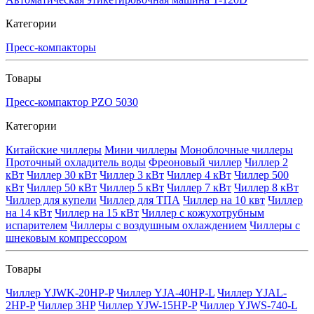
Категории
Пресс-компакторы
Товары
Пресс-компактор PZO 5030
Категории
Китайские чиллеры
Мини чиллеры
Моноблочные чиллеры
Проточный охладитель воды
Фреоновый чиллер
Чиллер 2
кВт
Чиллер 30 кВт
Чиллер 3 кВт
Чиллер 4 кВт
Чиллер 500
кВт
Чиллер 50 кВт
Чиллер 5 кВт
Чиллер 7 кВт
Чиллер 8 кВт
Чиллер для купели
Чиллер для ТПА
Чиллер на 10 квт
Чиллер
на 14 кВт
Чиллер на 15 кВт
Чиллер с кожухотрубным
испарителем
Чиллеры с воздушным охлаждением
Чиллеры с
шнековым компрессором
Товары
Чиллер YJWK-20HP-P
Чиллер YJA-40HP-L
Чиллер YJAL-
2HP-P
Чиллер 3HP
Чиллер YJW-15HP-P
Чиллер YJWS-740-L