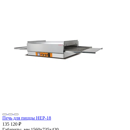
Печь для пиццы HEP-18
135 120 ₽
Габариты, мм
1560х735х420