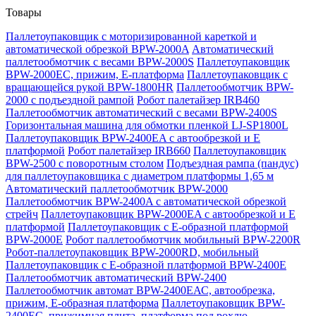
Товары
Паллетоупаковщик с моторизированной кареткой и
автоматической обрезкой BPW-2000A
Автоматический
паллетообмотчик с весами BPW-2000S
Паллетоупаковщик
BPW-2000EC, прижим, Е-платформа
Паллетоупаковщик с
вращающейся рукой BPW-1800HR
Паллетообмотчик BPW-
2000 с подъездной рампой
Робот палетайзер IRB460
Паллетообмотчик автоматический с весами BPW-2400S
Горизонтальная машина для обмотки пленкой LJ-SP1800L
Паллетоупаковщик BPW-2400EA с автообрезкой и Е
платформой
Робот палетайзер IRB660
Паллетоупаковщик
BPW-2500 с поворотным столом
Подъездная рампа (пандус)
для паллетоупаковщика с диаметром платформы 1,65 м
Автоматический паллетообмотчик BPW-2000
Паллетообмотчик BPW-2400A с автоматической обрезкой
стрейч
Паллетоупаковщик BPW-2000EA с автообрезкой и Е
платформой
Паллетоупаковщик с Е-образной платформой
BPW-2000E
Робот паллетообмотчик мобильный BPW-2200R
Робот-паллетоупаковщик BPW-2000RD, мобильный
Паллетоупаковщик с Е-образной платформой BPW-2400E
Паллетообмотчик автоматический BPW-2400
Паллетообмотчик автомат BPW-2400ЕАС, автообрезка,
прижим, Е-образная платформа
Паллетоупаковщик BPW-
2400EC, прижимная плита, платформа под рохлю