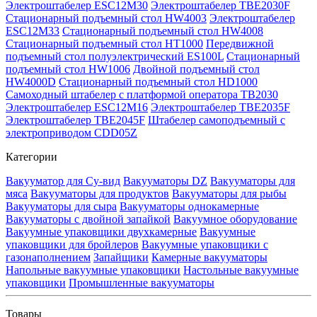
Электроштабелер ESC12M30
Электроштабелер TBE2030F
Стационарный подъемный стол HW4003
Электроштабелер
ESC12M33
Стационарный подъемный стол HW4008
Стационарный подъемный стол HT1000
Передвижной
подъемный стол полуэлектрический ES100L
Стационарный
подъемный стол HW1006
Двойной подъемный стол
HW4000D
Стационарный подъемный стол HD1000
Самоходный штабелер с платформой оператора TB2030
Электроштабелер ESC12M16
Электроштабелер TBE2035F
Электроштабелер TBE2045F
Штабелер самоподъемный с
электроприводом CDD05Z
Категории
Вакууматор для Су-вид
Вакууматоры DZ
Вакууматоры для
мяса
Вакууматоры для продуктов
Вакууматоры для рыбы
Вакууматоры для сыра
Вакууматоры однокамерные
Вакууматоры с двойной запайкой
Вакуумное оборудование
Вакуумные упаковщики двухкамерные
Вакуумные
упаковщики для бройлеров
Вакуумные упаковщики с
газонаполнением
Запайщики
Камерные вакууматоры
Напольные вакуумные упаковщики
Настольные вакуумные
упаковщики
Промышленные вакууматоры
Товары