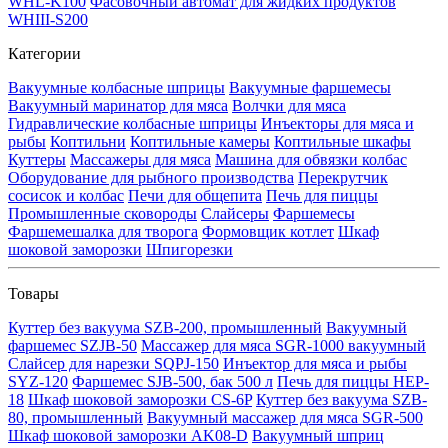
WHL-K100
Фасовочный автомат для жидких продуктов
WHIII-S200
Категории
Вакуумные колбасные шприцы
Вакуумные фаршемесы
Вакуумный маринатор для мяса
Волчки для мяса
Гидравлические колбасные шприцы
Инъекторы для мяса и
рыбы
Коптильни
Коптильные камеры
Коптильные шкафы
Куттеры
Массажеры для мяса
Машина для обвязки колбас
Оборудование для рыбного производства
Перекрутчик
сосисок и колбас
Печи для общепита
Печь для пиццы
Промышленные сковороды
Слайсеры
Фаршемесы
Фаршемешалка для творога
Формовщик котлет
Шкаф
шоковой заморозки
Шпигорезки
Товары
Куттер без вакуума SZB-200, промышленный
Вакуумный
фаршемес SZJB-50
Массажер для мяса SGR-1000 вакуумный
Слайсер для нарезки SQPJ-150
Инъектор для мяса и рыбы
SYZ-120
Фаршемес SJB-500, бак 500 л
Печь для пиццы HEP-
18
Шкаф шоковой заморозки CS-6P
Куттер без вакуума SZB-
80, промышленный
Вакуумный массажер для мяса SGR-500
Шкаф шоковой заморозки AK08-D
Вакуумный шприц