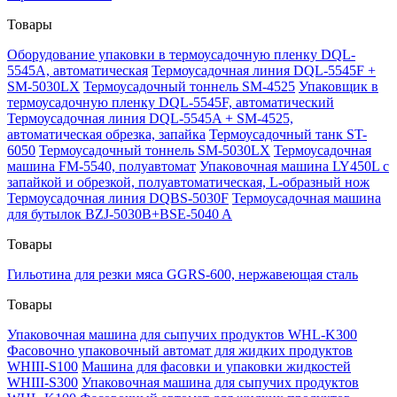
Товары
Оборудование упаковки в термоусадочную пленку DQL-
5545A, автоматическая
Термоусадочная линия DQL-5545F +
SM-5030LX
Термоусадочный тоннель SM-4525
Упаковщик в
термоусадочную пленку DQL-5545F, автоматический
Термоусадочная линия DQL-5545A + SM-4525,
автоматическая обрезка, запайка
Термоусадочный танк ST-
6050
Термоусадочный тоннель SM-5030LX
Термоусадочная
машина FM-5540, полуавтомат
Упаковочная машина LY450L с
запайкой и обрезкой, полуавтоматическая, L-образный нож
Термоусадочная линия DQBS-5030F
Термоусадочная машина
для бутылок BZJ-5030B+BSE-5040 A
Товары
Гильотина для резки мяса GGRS-600, нержавеющая сталь
Товары
Упаковочная машина для сыпучих продуктов WHL-K300
Фасовочно упаковочный автомат для жидких продуктов
WHIII-S100
Машина для фасовки и упаковки жидкостей
WHIII-S300
Упаковочная машина для сыпучих продуктов