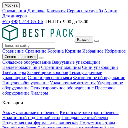
Москва
О компании
Доставка
Контакты
Сервисная служба
Акции
Для дилеров
+7 (495) 744-85-86
ПН-ПТ с
9:00
до
18:00
Каталог
Сравнение
Сравнение
Корзина
Корзина
Избранное
Избранное
Связаться с нами
Складское оборудование
Вакуумные упаковщики
Паллетообмотчики
Стреппинг-машины
Скин упаковщики
Трейсилеры
Заклейщики коробов
Термоусадочные
упаковщики
Станки для резки мяса
Фасовочное оборудование
Пищевое оборудование
Упаковочные автоматы
Укупорочное
оборудование
Этикетировочное оборудование
Прессовое
оборудование
Чиллеры
Категории
Аккумуляторные штабелеры
Китайские электроштабелеры
Ножничный подъемный стол
Поводковые штабелеры
Подъемная платформа гидравлическая
Подъемные столы
Ручной штабелер
Самоходная тележка с платформой для