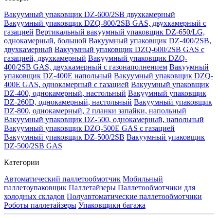
Вакуумный упаковщик DZ-600/2SB двухкамерный
Вакуумный упаковщик DZQ-800/2SB GAS, двухкамерный с
газацией
Вертикальный вакуумный упаковщик DZ-650/LG,
однокамерный, большой
Вакуумный упаковщик DZ-400/2SB,
двухкамерный
Вакуумный упаковщик DZQ-600/2SB GAS с
газацией, двухкамерный
Вакуумный упаковщик DZQ-
400/2SB GAS, двухкамерный с газонаполнением
Вакуумный
упаковщик DZ-400E напольный
Вакуумный упаковщик DZQ-
400E GAS, однокамерный с газацией
Вакуумный упаковщик
DZ-400, однокамерный, настольный
Вакуумный упаковщик
DZ-260D, однокамерный, настольный
Вакуумный упаковщик
DZ-800, однокамерный, 2 планки запайки, напольный
Вакуумный упаковщик DZ-500, однокамерный, напольный
Вакуумный упаковщик DZQ-500E GAS с газацией
Вакуумный упаковщик DZ-500/2SB
Вакуумный упаковщик
DZ-500/2SB GAS
Категории
Автоматический паллетообмотчик
Мобильный
паллетоупаковщик
Паллетайзеры
Паллетообмотчики для
холодных складов
Полуавтоматические паллетообмотчики
Роботы паллетайзеры
Упаковщики багажа