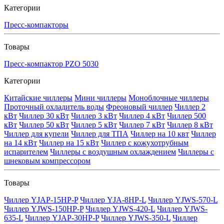
Категории
Пресс-компакторы
Товары
Пресс-компактор PZO 5030
Категории
Китайские чиллеры
Мини чиллеры
Моноблочные чиллеры
Проточный охладитель воды
Фреоновый чиллер
Чиллер 2
кВт
Чиллер 30 кВт
Чиллер 3 кВт
Чиллер 4 кВт
Чиллер 500
кВт
Чиллер 50 кВт
Чиллер 5 кВт
Чиллер 7 кВт
Чиллер 8 кВт
Чиллер для купели
Чиллер для ТПА
Чиллер на 10 квт
Чиллер
на 14 кВт
Чиллер на 15 кВт
Чиллер с кожухотрубным
испарителем
Чиллеры с воздушным охлаждением
Чиллеры с
шнековым компрессором
Товары
Чиллер YJAP-15HP-P
Чиллер YJA-8HP-L
Чиллер YJWS-570-L
Чиллер YJWS-150HP-P
Чиллер YJWS-420-L
Чиллер YJWS-
635-L
Чиллер YJAP-30HP-P
Чиллер YJWS-350-L
Чиллер