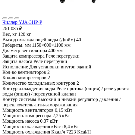
Чиллер YJA-3HP-P
261 085 ₽
Вес, кг
120 кг
Выход охлаждающей воды (Дюйм)
40
Габариты, мм
1150×600×1100 мм
Диаметр вентилятора
400 мм
Защита компрессора
Реле перегрузки
Защита насоса
Реле перегрузки
Исполнение
Для установки внутри зданий
Кол-во вентиляторов
2
Кол-во компрессоров
2
Количество холодильных контуров
2
Контур охлаждения воды
Реле протока (опция) / реле уровня
воды (опция) / перепускной клапан
Контур системы
Высокий и низкий регулятор давления /
переключатель анти-замораживания
Мощность вентиляторов
0,15 кВт
Мощность компрессора
2,25 кВт
Мощность насоса
0,37 кВт
Мощность охлаждения кВт/ч
8,4 кВт
Мощность охлаждения Ккал/ч
7223 Kcal/H