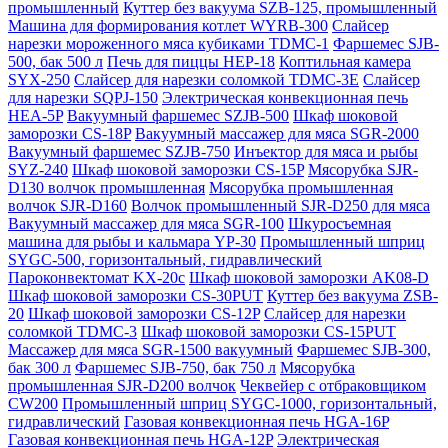
промышленный
Куттер без вакуума SZB-125, промышленный
Машина для формирования котлет WYRB-300
Слайсер
нарезки мороженного мяса кубиками TDMC-1
Фаршемес SJB-
500, бак 500 л
Печь для пиццы HEP-18
Коптильная камера
SYX-250
Слайсер для нарезки соломкой TDMC-3E
Слайсер
для нарезки SQPJ-150
Электрическая конвекционная печь
HEA-5P
Вакуумный фаршемес SZJB-500
Шкаф шоковой
заморозки CS-18P
Вакуумный массажер для мяса SGR-2000
Вакуумный фаршемес SZJB-750
Инъектор для мяса и рыбы
SYZ-240
Шкаф шоковой заморозки CS-15P
Мясорубка SJR-
D130 волчок промышленная
Мясорубка промышленная
волчок SJR-D160
Волчок промышленный SJR-D250 для мяса
Вакуумный массажер для мяса SGR-100
Шкуросъемная
машина для рыбы и кальмара YP-30
Промышленный шприц
SYGC-500, горизонтальный, гидравлический
Пароконвектомат KX-20c
Шкаф шоковой заморозки AK08-D
Шкаф шоковой заморозки CS-30PUT
Куттер без вакуума ZSB-
20
Шкаф шоковой заморозки CS-12P
Слайсер для нарезки
соломкой TDMC-3
Шкаф шоковой заморозки CS-15PUT
Массажер для мяса SGR-1500 вакуумный
Фаршемес SJB-300,
бак 300 л
Фаршемес SJB-750, бак 750 л
Мясорубка
промышленная SJR-D200 волчок
Чеквейер с отбраковщиком
CW200
Промышленный шприц SYGC-1000, горизонтальный,
гидравлический
Газовая конвекционная печь HGA-16P
Газовая конвекционная печь HGA-12P
Электрическая