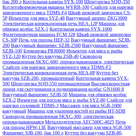
бак 200 л
Коптильная камера SYX-100
Шпигорезка SQD-350
Котлетоформовочная машина WYRB-100
Слайсер для нарезки
замороженного мяса TDMS-F4
Шкаф шоковой заморозки CS-
5P
Инъектор для мяса SYZ-48
Вакуумный шприц ZKG3000
Электрическая конвекционная печь HEA-12P
Машина для
обвязки колбас SZX-1
Коптильная камера SYX-1000
Филетировочная машина FCM 328
Шкаф шоковой заморозки
CS-30P
Печь для пиццы HEP-32
Вакуумный фаршемес SZJB-
200
Вакуумный фаршемес SZJB-2500
Вакуумный фаршемес
SZJB-100
Блокорезка PRJ6000
Инъектор для мяса и рыбы
SYZ-120
Куттер без вакуума ZSB-40
Сковорода
промышленная SKXC-600, опрокидывающаяся, электрическая
Слайсер для нарезки замороженного мяса TDMS-F2
Электрическая конвекционная печь HEA-8P
Куттер без
вакуума SZB-200, промышленный
Коптильная камера SYX-
500
Шпигорезка SQD-550 промышленная
Высокоскоростная
линия для скручивания и подвешивания колбас GN1600 ll
Вакуумный фаршемес SZJB-50
Машина для обвязки колбас
SZX-2
Инъектор для посола мяса и рыбы SYZ-80
Слайсер для
нарезки соломкой TDMS-3
Массажер для мяса SGR-1000
вакуумный
Машина для удаления костей из рыбы HT-SDB
Сковорода промышленная SKXC-300, электрическая,
опрокидывающаяся
Металлодетектор AEC500C-4025
Печь
для пиццы HPW-13E
Вакуумный массажер для мяса SGR-500
Фаршемес SJB-100, бак 100 л
Куттер без вакуума SZB-80,