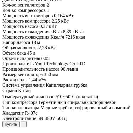
Кол-во вентиляторов
2
Кол-во компрессоров
1
Мощность вентиляторов
0,164 кВт
Мощность компрессора
2,25 кВт
Мощность насоса
0,37 кВт
Мощность охлаждения кВт/ч
8,39 кВт/ч
Мощность охлаждения Ккал/ч
7216 ккал
Напор насоса
18 м
Общая мощность
2,78 кВт
Объем бака
45 л
Объем испарителя
0,05
Производитель
Youji Technology Co LTD
Производительность насоса
90 л/мин
Размер вентилятора
350 мм
Расход воды
1,44 м³/ч
Система управления
Капиллярная трубка
Страна
Китай
Температурный диапазон
5℃~50℃ (под заказ)
Тип компрессора
Герметичный спиральный/поршневой
Тип конденсатора
Медные трубки, гофрированный алюминий
Хладагент
R407c
Электропитание
5N-380V 50Гц
Купить