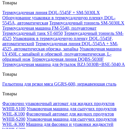
Товары
Термоусадочная линия DQL-5545F + SM-5030LX
Оборудование упаковки в термоусадочную пленку DQL-
5545A, автоматическая
Термоусадочный тоннель SM-5030LX
Термоусадочная машина FM-5540, полуавтомат
Термоусадочный танк ST-6050
Термоусадочный тоннель SM-
4525
Упаковщик в термоусадочную пленку DQL-5545F,
автоматический
Термоусадочная линия DQL-5545A + SM-
4525, автоматическая обрезка, запайка
Упаковочная машина
LY450L с запайкой и обрезкой, полуавтоматическая, L-
образный нож
Термоусадочная линия DQBS-5030F
Термоусадочная машина для бутылок BZJ-5030B+BSE-5040 A
Товары
Гильотина для резки мяса GGRS-600, нержавеющая сталь
Товары
Фасовочно упаковочный автомат для жидких продуктов
WHIII-S100
Упаковочная машина для сыпучих продуктов
WHL-K100
Фасовочный автомат для жидких продуктов
WHIII-S200
Упаковочная машина для сыпучих продуктов
WHL-K300
Машина для фасовки и упаковки жидкостей