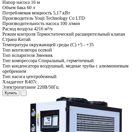
Напор насоса
16 м
Объем бака
60 л
Потребляемая мощность
5,17 кВт
Производитель
Youji Technology Co LTD
Производительность насоса
100 л/мин
Расход воздуха
4216 м³/ч
Режим контроля
Термостатический расширительный клапан
Страна
Китай
Температура окружающей среды (С)
+5 - +35
Тип вентилятора
осевой
Тип испарителя
Змеевик
Тип компрессора
Спиральный, герметичный
Тип конденсатора
воздушный, медные трубы с алюминиевым
оребрением
Тип насоса
центробежный
Хладагент
R407c
Электропитание
220В/50Гц
Купить