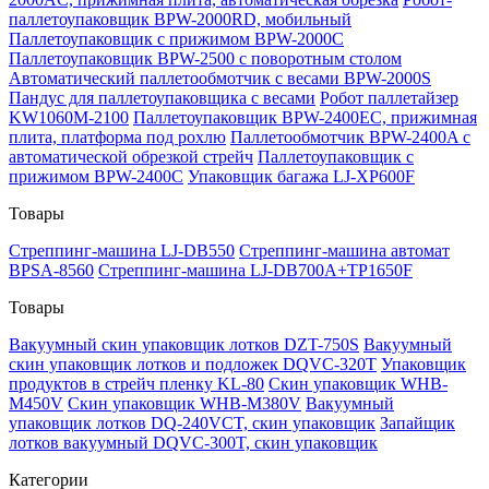
паллетоупаковщик BPW-2000RD, мобильный
Паллетоупаковщик с прижимом BPW-2000C
Паллетоупаковщик BPW-2500 с поворотным столом
Автоматический паллетообмотчик с весами BPW-2000S
Пандус для паллетоупаковщика с весами
Робот паллетайзер
KW1060M-2100
Паллетоупаковщик BPW-2400EC, прижимная
плита, платформа под рохлю
Паллетообмотчик BPW-2400A с
автоматической обрезкой стрейч
Паллетоупаковщик с
прижимом BPW-2400C
Упаковщик багажа LJ-XP600F
Товары
Стреппинг-машина LJ-DB550
Стреппинг-машина автомат
BPSA-8560
Стреппинг-машина LJ-DB700A+TP1650F
Товары
Вакуумный скин упаковщик лотков DZT-750S
Вакуумный
скин упаковщик лотков и подложек DQVC-320T
Упаковщик
продуктов в стрейч пленку KL-80
Скин упаковщик WHB-
M450V
Скин упаковщик WHB-M380V
Вакуумный
упаковщик лотков DQ-240VCT, скин упаковщик
Запайщик
лотков вакуумный DQVC-300T, скин упаковщик
Категории