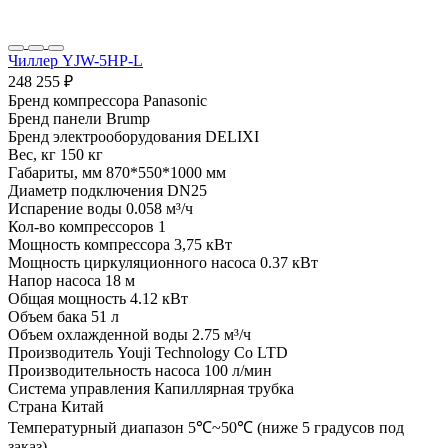
Чиллер YJW-5HP-L
248 255 ₽
Бренд компрессора
Panasonic
Бренд панели
Brump
Бренд электрооборудования
DELIXI
Вес, кг
150 кг
Габариты, мм
870*550*1000 мм
Диаметр подключения
DN25
Испарение воды
0.058 м³/ч
Кол-во компрессоров
1
Мощность компрессора
3,75 кВт
Мощность циркуляционного насоса
0.37 кВт
Напор насоса
18 м
Общая мощность
4.12 кВт
Объем бака
51 л
Объем охлажденной воды
2.75 м³/ч
Производитель
Youji Technology Co LTD
Производительность насоса
100 л/мин
Система управления
Капиллярная трубка
Страна
Китай
Температурный диапазон
5℃~50℃ (ниже 5 градусов под
заказ)