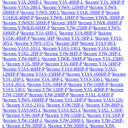
Чиллер YJA-20HP-L
Чиллер YJA-40HP-L
Чиллер YJA-30HP-P
Чиллер YJAS-280-L
Чиллер YJWS-120HP-P
Чиллер YJWS-
200HP-P
Чиллер YJWS-500-L
Чиллер YJAK-50HP-P
Чиллер
YJAKH-40HP-P
Чиллер YJWK-10HP-P
Чиллер YJWK-30HP-P
Чиллер YJWKH-50HP-P
Чиллер 50HP
Чиллер YJWK-60HP-P
Чиллер YJWKH-60HP-P
Чиллер YJW-25HP-P
Чиллер YJWS-
100HP-P
Чиллер YJA-6HP-L
Чиллер YJA-8HP-P
Чиллер
YJAK-40HP-P
Чиллер 5HP
Чиллер YJA-5HP-L
Чиллер YJAS-
305-L
Чиллер YJWS-135-L
Чиллер 3HP
Чиллер YJAS-90-L
Чиллер YJAS-165-L
Чиллер YJAS-330-L
Чиллер YJAS-490-L
Чиллер YJAL-2HP-P
Чиллер YJW-8HP-P
Чиллер YJW-3HP-L
Чиллер YJW-6HP-L
Чиллер YJWK-50HP-P
Чиллер YJA-25HP-
L
Чиллер YJA-3HP-P
Чиллер YJA-6HP-P
Чиллер YJA-5HP-P
Чиллер YJAS-40HP-P
Чиллер YJAS-80HP-P
Чиллер YJAS-
120HP-P
Чиллер YJAS-150HP-P
Чиллер YJAS-160HP-P
Чиллер
YJA-1HP-L
Чиллер YJA-3HP-L
Чиллер YJAS-550-L
Чиллер
YJAS-265-L
Чиллер YJA-10HP-P
Чиллер YJW-10HP-P
Чиллер
YJAS-530-L
Чиллер YJW-12HP-P
Чиллер YJA-40HP-P
Чиллер
YJW-15HP-P
Чиллер YJW-20HP-P
Чиллер YJAL-0.6HP-P
Чиллер YJWS-160HP-P
Чиллер YJA-2HP-P
Чиллер YJAS-120-
L
Чиллер YJAS-210-L
Чиллер YJW-5HP-L
Чиллер YJW-8HP-L
Чиллер YJAS-695-L
Чиллер YJAS-825-L
Чиллер YJAL-1.5HP-
P
Чиллер YJW-3HP-P
Чиллер YJW-12HP-L
Чиллер YJA-1HP-P
Чиллер YJW-15HP-L
Чиллер YJW-20HP-L
Чиллер YJW-25HP-
L
Чиллер YJW-30HP-L
Чиллер YJW-50HP-L
Чиллер YJW-