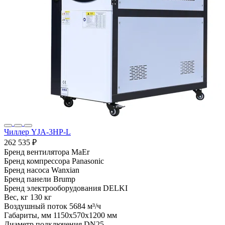
Чиллер YJA-3HP-L
262 535 ₽
Бренд вентилятора
MaEr
Бренд компрессора
Panasonic
Бренд насоса
Wanxian
Бренд панели
Brump
Бренд электрооборудования
DELKI
Вес, кг
130 кг
Воздушный поток
5684 м³/ч
Габариты, мм
1150x570x1200 мм
Диаметр подключения
DN25