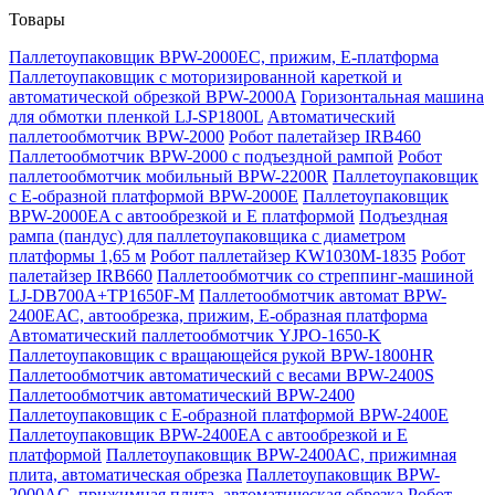
Товары
Паллетоупаковщик BPW-2000EC, прижим, Е-платформа
Паллетоупаковщик с моторизированной кареткой и
автоматической обрезкой BPW-2000A
Горизонтальная машина
для обмотки пленкой LJ-SP1800L
Автоматический
паллетообмотчик BPW-2000
Робот палетайзер IRB460
Паллетообмотчик BPW-2000 с подъездной рампой
Робот
паллетообмотчик мобильный BPW-2200R
Паллетоупаковщик
с Е-образной платформой BPW-2000E
Паллетоупаковщик
BPW-2000EA с автообрезкой и Е платформой
Подъездная
рампа (пандус) для паллетоупаковщика с диаметром
платформы 1,65 м
Робот паллетайзер KW1030M-1835
Робот
палетайзер IRB660
Паллетообмотчик со стреппинг-машиной
LJ-DB700A+TP1650F-M
Паллетообмотчик автомат BPW-
2400ЕАС, автообрезка, прижим, Е-образная платформа
Автоматический паллетообмотчик YJPO-1650-K
Паллетоупаковщик с вращающейся рукой BPW-1800HR
Паллетообмотчик автоматический с весами BPW-2400S
Паллетообмотчик автоматический BPW-2400
Паллетоупаковщик с Е-образной платформой BPW-2400E
Паллетоупаковщик BPW-2400EA с автообрезкой и Е
платформой
Паллетоупаковщик BPW-2400AC, прижимная
плита, автоматическая обрезка
Паллетоупаковщик BPW-
2000AC, прижимная плита, автоматическая обрезка
Робот-