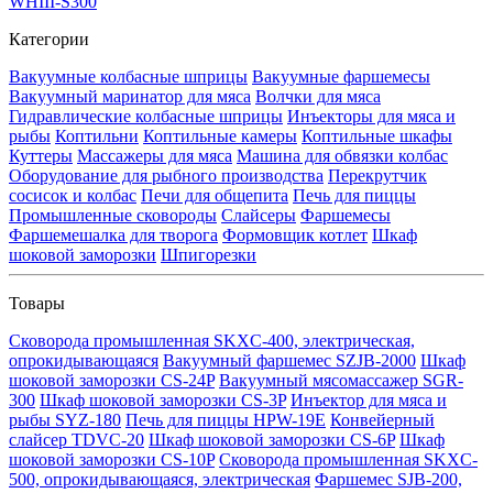
WHIII-S300
Категории
Вакуумные колбасные шприцы
Вакуумные фаршемесы
Вакуумный маринатор для мяса
Волчки для мяса
Гидравлические колбасные шприцы
Инъекторы для мяса и
рыбы
Коптильни
Коптильные камеры
Коптильные шкафы
Куттеры
Массажеры для мяса
Машина для обвязки колбас
Оборудование для рыбного производства
Перекрутчик
сосисок и колбас
Печи для общепита
Печь для пиццы
Промышленные сковороды
Слайсеры
Фаршемесы
Фаршемешалка для творога
Формовщик котлет
Шкаф
шоковой заморозки
Шпигорезки
Товары
Сковорода промышленная SKXC-400, электрическая,
опрокидывающаяся
Вакуумный фаршемес SZJB-2000
Шкаф
шоковой заморозки CS-24P
Вакуумный мясомассажер SGR-
300
Шкаф шоковой заморозки CS-3P
Инъектор для мяса и
рыбы SYZ-180
Печь для пиццы HPW-19E
Конвейерный
слайсер TDVC-20
Шкаф шоковой заморозки CS-6P
Шкаф
шоковой заморозки CS-10P
Сковорода промышленная SKXC-
500, опрокидывающаяся, электрическая
Фаршемес SJB-200,