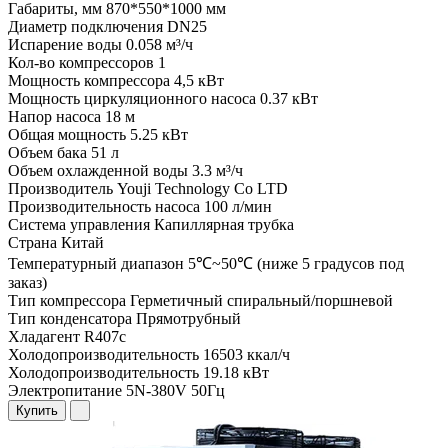
Габариты, мм
870*550*1000 мм
Диаметр подключения
DN25
Испарение воды
0.058 м³/ч
Кол-во компрессоров
1
Мощность компрессора
4,5 кВт
Мощность циркуляционного насоса
0.37 кВт
Напор насоса
18 м
Общая мощность
5.25 кВт
Объем бака
51 л
Объем охлажденной воды
3.3 м³/ч
Производитель
Youji Technology Co LTD
Производительность насоса
100 л/мин
Система управления
Капиллярная трубка
Страна
Китай
Температурный диапазон
5℃~50℃ (ниже 5 градусов под
заказ)
Тип компрессора
Герметичный спиральный/поршневой
Тип конденсатора
Прямотрубный
Хладагент
R407c
Холодопроизводительность
16503 ккал/ч
Холодопроизводительность
19.18 кВт
Электропитание
5N-380V 50Гц
Купить