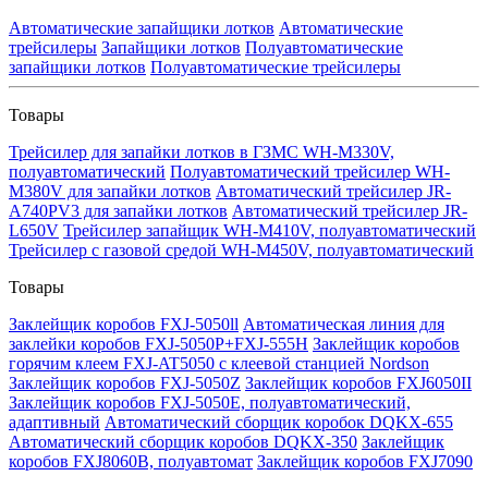
Автоматические запайщики лотков
Автоматические
трейсилеры
Запайщики лотков
Полуавтоматические
запайщики лотков
Полуавтоматические трейсилеры
Товары
Трейсилер для запайки лотков в ГЗМС WH-M330V,
полуавтоматический
Полуавтоматический трейсилер WH-
M380V для запайки лотков
Автоматический трейсилер JR-
A740PV3 для запайки лотков
Автоматический трейсилер JR-
L650V
Трейсилер запайщик WH-M410V, полуавтоматический
Трейсилер с газовой средой WH-M450V, полуавтоматический
Товары
Заклейщик коробов FXJ-5050ll
Автоматическая линия для
заклейки коробов FXJ-5050P+FXJ-555H
Заклейщик коробов
горячим клеем FXJ-AT5050 с клеевой станцией Nordson
Заклейщик коробов FXJ-5050Z
Заклейщик коробов FXJ6050II
Заклейщик коробов FXJ-5050E, полуавтоматический,
адаптивный
Автоматический сборщик коробок DQKX-655
Автоматический сборщик коробов DQKX-350
Заклейщик
коробов FXJ8060B, полуавтомат
Заклейщик коробов FXJ7090