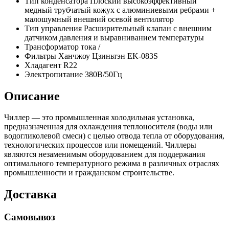
Тип конденсатора
Плоский высокоэффективный
медный трубчатый кожух с алюминиевыми ребрами +
малошумный внешний осевой вентилятор
Тип управления
Расширительный клапан с внешним
датчиком давления и выравниванием температуры
Трансформатор тока
/
Фильтры
Ханчжоу Цзиньтэн EK-083S
Хладагент
R22
Электропитание
380В/50Гц
Описание
Чиллер — это промышленная холодильная установка,
предназначенная для охлаждения теплоносителя (воды или
водогликолевой смеси) с целью отвода тепла от оборудования,
технологических процессов или помещений. Чиллеры
являются незаменимым оборудованием для поддержания
оптимального температурного режима в различных отраслях
промышленности и гражданском строительстве.
Доставка
Самовывоз