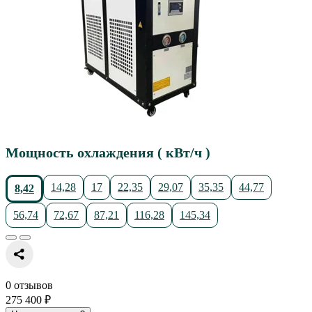
Мощность охлаждения ( кВт/ч )
14,28
17
22,35
29,07
35,35
44,77
8,42
56,74
72,67
87,21
116,28
145,34
0 отзывов
275 400 ₽