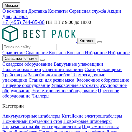
Москва
О компании
Доставка
Контакты
Сервисная служба
Акции
Для дилеров
+7 (495) 744-85-86
ПН-ПТ с
9:00
до
18:00
Каталог
Сравнение
Сравнение
Корзина
Корзина
Избранное
Избранное
Связаться с нами
Складское оборудование
Вакуумные упаковщики
Паллетообмотчики
Стреппинг-машины
Скин упаковщики
Трейсилеры
Заклейщики коробов
Термоусадочные
упаковщики
Станки для резки мяса
Фасовочное оборудование
Пищевое оборудование
Упаковочные автоматы
Укупорочное
оборудование
Этикетировочное оборудование
Прессовое
оборудование
Чиллеры
Категории
Аккумуляторные штабелеры
Китайские электроштабелеры
Ножничный подъемный стол
Поводковые штабелеры
Подъемная платформа гидравлическая
Подъемные столы
Ручной штабелер
Самоходная тележка с платформой для