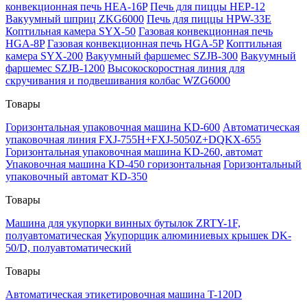
конвекционная печь HEA-16P
Печь для пиццы HEP-12
Вакуумный шприц ZKG6000
Печь для пиццы HPW-33E
Коптильная камера SYX-50
Газовая конвекционная печь
HGA-8P
Газовая конвекционная печь HGA-5P
Коптильная
камера SYX-200
Вакуумный фаршемес SZJB-300
Вакуумный
фаршемес SZJB-1200
Высокоскоростная линия для
скручивания и подвешивания колбас WZG6000
Товары
Горизонтальная упаковочная машина KD-600
Автоматическая
упаковочная линия FXJ-755H+FXJ-5050Z+DQKX-655
Горизонтальная упаковочная машина KD-260, автомат
Упаковочная машина KD-450 горизонтальная
Горизонтальный
упаковочный автомат KD-350
Товары
Машина для укупорки винных бутылок ZRTY-1F,
полуавтоматическая
Укупорщик алюминиевых крышек DK-
50/D, полуавтоматический
Товары
Автоматическая этикетировочная машина T-120D