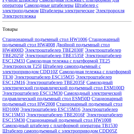
оператора
Самоходные штабелеры
Штабелер с
электроподъемом
Штабелеры электрические
Электророхля
Электротележка
Товары
Стационарный подъемный стол HW1006
Стационарный
подъемный стол HW4008
Двойной подъемный стол
HW4000D
Электроштабелер TBE2030F
Электроштабелер
TBE2025F
Электроштабелер TBE1535F
Электроштабелер
ESC12M33
Самоходная тележка с платформой TE25
Электророхля T25I
Штабелер самоподъемный с
электроприводом CDD10Z
Самоходная тележка с платформой
TE30
Электроштабелер ESC15M35
Электроштабелер
ESC12M16
Электроштабелер TBE2035F
Самоходный
электрический гидравлический подъемный стол ESM100D
Электроштабелер ESC12M30
Самоходный электрический
гидравлический подъемный стол ESM50D
Стационарный
подъемный стол HW2008
Стационарный подъемный стол
HD1000
Электроштабелер ESC15M16
Электроштабелер
ESC15M33
Электроштабелер TBE2016F
Электроштабелер
ESC15M30
Стационарный подъемный стол HW1008
Самоходный штабелер с платформой оператора TB1530
Штабелер самоподъемный с электроприводом CDD05Z