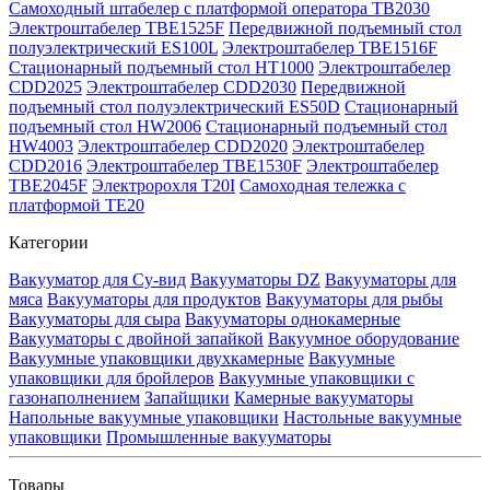
Самоходный штабелер с платформой оператора TB2030
Электроштабелер TBE1525F
Передвижной подъемный стол
полуэлектрический ES100L
Электроштабелер TBE1516F
Стационарный подъемный стол HT1000
Электроштабелер
CDD2025
Электроштабелер CDD2030
Передвижной
подъемный стол полуэлектрический ES50D
Стационарный
подъемный стол HW2006
Стационарный подъемный стол
HW4003
Электроштабелер CDD2020
Электроштабелер
CDD2016
Электроштабелер TBE1530F
Электроштабелер
TBE2045F
Электророхля T20I
Самоходная тележка с
платформой TE20
Категории
Вакууматор для Су-вид
Вакууматоры DZ
Вакууматоры для
мяса
Вакууматоры для продуктов
Вакууматоры для рыбы
Вакууматоры для сыра
Вакууматоры однокамерные
Вакууматоры с двойной запайкой
Вакуумное оборудование
Вакуумные упаковщики двухкамерные
Вакуумные
упаковщики для бройлеров
Вакуумные упаковщики с
газонаполнением
Запайщики
Камерные вакууматоры
Напольные вакуумные упаковщики
Настольные вакуумные
упаковщики
Промышленные вакууматоры
Товары