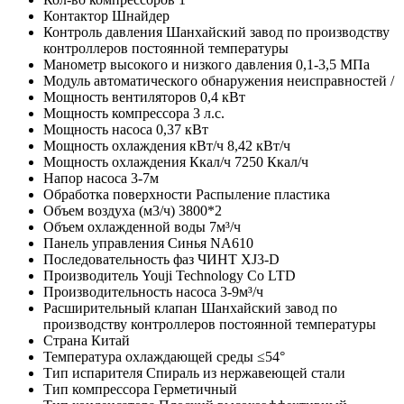
Контактор
Шнайдер
Контроль давления
Шанхайский завод по производству
контроллеров постоянной температуры
Манометр высокого и низкого давления
0,1-3,5 МПа
Модуль автоматического обнаружения неисправностей
/
Мощность вентиляторов
0,4 кВт
Мощность компрессора
3 л.с.
Мощность насоса
0,37 кВт
Мощность охлаждения кВт/ч
8,42 кВт/ч
Мощность охлаждения Ккал/ч
7250 Ккал/ч
Напор насоса
3-7м
Обработка поверхности
Распыление пластика
Объем воздуха (м3/ч)
3800*2
Объем охлажденной воды
7м³/ч
Панель управления
Синья NA610
Последовательность фаз
ЧИНТ XJ3-D
Производитель
Youji Technology Co LTD
Производительность насоса
3-9м³/ч
Расширительный клапан
Шанхайский завод по
производству контроллеров постоянной температуры
Страна
Китай
Температура охлаждающей среды
≤54°
Тип испарителя
Спираль из нержавеющей стали
Тип компрессора
Герметичный