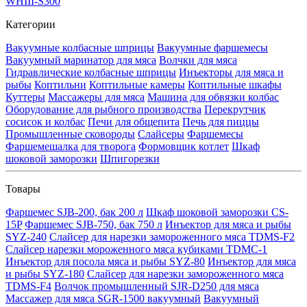
WHIII-S300
Категории
Вакуумные колбасные шприцы
Вакуумные фаршемесы
Вакуумный маринатор для мяса
Волчки для мяса
Гидравлические колбасные шприцы
Инъекторы для мяса и
рыбы
Коптильни
Коптильные камеры
Коптильные шкафы
Куттеры
Массажеры для мяса
Машина для обвязки колбас
Оборудование для рыбного производства
Перекрутчик
сосисок и колбас
Печи для общепита
Печь для пиццы
Промышленные сковороды
Слайсеры
Фаршемесы
Фаршемешалка для творога
Формовщик котлет
Шкаф
шоковой заморозки
Шпигорезки
Товары
Фаршемес SJB-200, бак 200 л
Шкаф шоковой заморозки CS-
15P
Фаршемес SJB-750, бак 750 л
Инъектор для мяса и рыбы
SYZ-240
Слайсер для нарезки замороженного мяса TDMS-F2
Слайсер нарезки мороженного мяса кубиками TDMC-1
Инъектор для посола мяса и рыбы SYZ-80
Инъектор для мяса
и рыбы SYZ-180
Слайсер для нарезки замороженного мяса
TDMS-F4
Волчок промышленный SJR-D250 для мяса
Массажер для мяса SGR-1500 вакуумный
Вакуумный