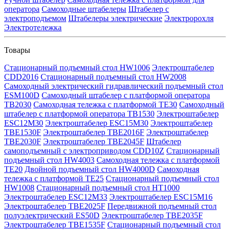
оператора
Самоходные штабелеры
Штабелер с
электроподъемом
Штабелеры электрические
Электророхля
Электротележка
Товары
Стационарный подъемный стол HW1006
Электроштабелер
CDD2016
Стационарный подъемный стол HW2008
Самоходный электрический гидравлический подъемный стол
ESM100D
Самоходный штабелер с платформой оператора
TB2030
Самоходная тележка с платформой TE30
Самоходный
штабелер с платформой оператора TB1530
Электроштабелер
ESC12M30
Электроштабелер ESC15M30
Электроштабелер
TBE1530F
Электроштабелер TBE2016F
Электроштабелер
TBE2030F
Электроштабелер TBE2045F
Штабелер
самоподъемный с электроприводом CDD10Z
Стационарный
подъемный стол HW4003
Самоходная тележка с платформой
TE20
Двойной подъемный стол HW4000D
Самоходная
тележка с платформой TE25
Стационарный подъемный стол
HW1008
Стационарный подъемный стол HT1000
Электроштабелер ESC12M33
Электроштабелер ESC15M16
Электроштабелер TBE2025F
Передвижной подъемный стол
полуэлектрический ES50D
Электроштабелер TBE2035F
Электроштабелер TBE1535F
Стационарный подъемный стол