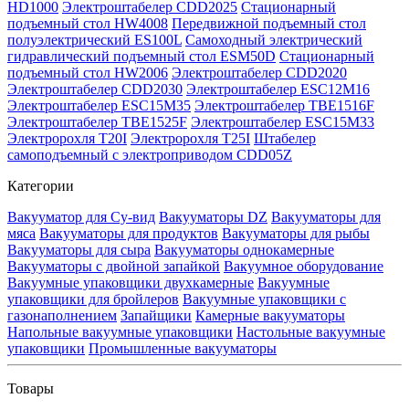
HD1000
Электроштабелер CDD2025
Стационарный
подъемный стол HW4008
Передвижной подъемный стол
полуэлектрический ES100L
Самоходный электрический
гидравлический подъемный стол ESM50D
Стационарный
подъемный стол HW2006
Электроштабелер CDD2020
Электроштабелер CDD2030
Электроштабелер ESC12M16
Электроштабелер ESC15M35
Электроштабелер TBE1516F
Электроштабелер TBE1525F
Электроштабелер ESC15M33
Электророхля T20I
Электророхля T25I
Штабелер
самоподъемный с электроприводом CDD05Z
Категории
Вакууматор для Су-вид
Вакууматоры DZ
Вакууматоры для
мяса
Вакууматоры для продуктов
Вакууматоры для рыбы
Вакууматоры для сыра
Вакууматоры однокамерные
Вакууматоры с двойной запайкой
Вакуумное оборудование
Вакуумные упаковщики двухкамерные
Вакуумные
упаковщики для бройлеров
Вакуумные упаковщики с
газонаполнением
Запайщики
Камерные вакууматоры
Напольные вакуумные упаковщики
Настольные вакуумные
упаковщики
Промышленные вакууматоры
Товары