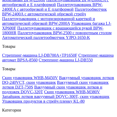
автообрезкой и Е платформой
Паллетоупаковщик BPW-
2400EA с автообрезкой и Е платформой
Паллетообмотчик
BPW-2400A с автоматической обрезкой стрейч
Паллетоупаковщик с моторизированной кареткой и
автоматической обрезкой BPW-2000A
Упаковщик багажа LJ-
XP600F
Паллетоупаковщик с вращающейся рукой BPW-
1800HR
Паллетоупаковщик BPW-2500 с поворотным столом
Автоматический паллетообмотчик YJPO-1650-K
Товары
Стреппинг-машина LJ-DB700A+TP1650F
Стреппинг-машина
автомат BPSA-8560
Стреппинг-машина LJ-DB550
Товары
Скин упаковщик WHB-M450V
Вакуумный упаковщик лотков
DQ-240VCT, скин упаковщик
Вакуумный скин упаковщик
лотков DZT-750S
Вакуумный скин упаковщик лотков и
подложек DQVC-320T
Скин упаковщик WHB-M380V
Запайщик лотков вакуумный DQVC-300T, скин упаковщик
Упаковщик продуктов в стрейч пленку KL-80
Категории