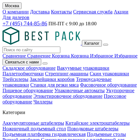
Москва
О компании
Доставка
Контакты
Сервисная служба
Акции
Для дилеров
+7 (495) 744-85-86
ПН-ПТ с
9:00
до
18:00
Каталог
Сравнение
Сравнение
Корзина
Корзина
Избранное
Избранное
Связаться с нами
Складское оборудование
Вакуумные упаковщики
Паллетообмотчики
Стреппинг-машины
Скин упаковщики
Трейсилеры
Заклейщики коробов
Термоусадочные
упаковщики
Станки для резки мяса
Фасовочное оборудование
Пищевое оборудование
Упаковочные автоматы
Укупорочное
оборудование
Этикетировочное оборудование
Прессовое
оборудование
Чиллеры
Категории
Аккумуляторные штабелеры
Китайские электроштабелеры
Ножничный подъемный стол
Поводковые штабелеры
Подъемная платформа гидравлическая
Подъемные столы
Ручной штабелер
Самоходная тележка с платформой для