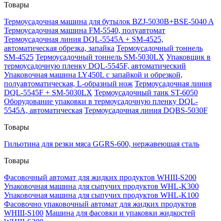
Товары
Термоусадочная машина для бутылок BZJ-5030B+BSE-5040 A
Термоусадочная машина FM-5540, полуавтомат
Термоусадочная линия DQL-5545A + SM-4525,
автоматическая обрезка, запайка
Термоусадочный тоннель
SM-4525
Термоусадочный тоннель SM-5030LX
Упаковщик в
термоусадочную пленку DQL-5545F, автоматический
Упаковочная машина LY450L с запайкой и обрезкой,
полуавтоматическая, L-образный нож
Термоусадочная линия
DQL-5545F + SM-5030LX
Термоусадочный танк ST-6050
Оборудование упаковки в термоусадочную пленку DQL-
5545A, автоматическая
Термоусадочная линия DQBS-5030F
Товары
Гильотина для резки мяса GGRS-600, нержавеющая сталь
Товары
Фасовочный автомат для жидких продуктов WHIII-S200
Упаковочная машина для сыпучих продуктов WHL-K300
Упаковочная машина для сыпучих продуктов WHL-K100
Фасовочно упаковочный автомат для жидких продуктов
WHIII-S100
Машина для фасовки и упаковки жидкостей