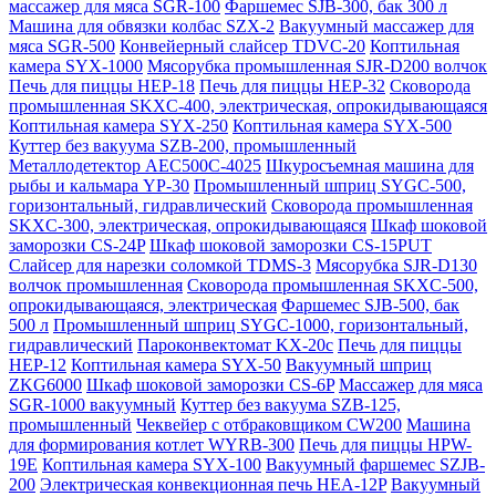
массажер для мяса SGR-100
Фаршемес SJB-300, бак 300 л
Машина для обвязки колбас SZX-2
Вакуумный массажер для
мяса SGR-500
Конвейерный слайсер TDVC-20
Коптильная
камера SYX-1000
Мясорубка промышленная SJR-D200 волчок
Печь для пиццы HEP-18
Печь для пиццы HEP-32
Сковорода
промышленная SKXC-400, электрическая, опрокидывающаяся
Коптильная камера SYX-250
Коптильная камера SYX-500
Куттер без вакуума SZB-200, промышленный
Металлодетектор AEC500C-4025
Шкуросъемная машина для
рыбы и кальмара YP-30
Промышленный шприц SYGC-500,
горизонтальный, гидравлический
Сковорода промышленная
SKXC-300, электрическая, опрокидывающаяся
Шкаф шоковой
заморозки CS-24P
Шкаф шоковой заморозки CS-15PUT
Слайсер для нарезки соломкой TDMS-3
Мясорубка SJR-D130
волчок промышленная
Сковорода промышленная SKXC-500,
опрокидывающаяся, электрическая
Фаршемес SJB-500, бак
500 л
Промышленный шприц SYGC-1000, горизонтальный,
гидравлический
Пароконвектомат KX-20c
Печь для пиццы
HEP-12
Коптильная камера SYX-50
Вакуумный шприц
ZKG6000
Шкаф шоковой заморозки CS-6P
Массажер для мяса
SGR-1000 вакуумный
Куттер без вакуума SZB-125,
промышленный
Чеквейер с отбраковщиком CW200
Машина
для формирования котлет WYRB-300
Печь для пиццы HPW-
19E
Коптильная камера SYX-100
Вакуумный фаршемес SZJB-
200
Электрическая конвекционная печь HEA-12P
Вакуумный