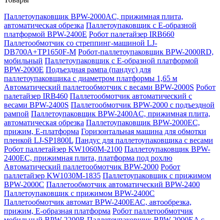
Паллетоупаковщик BPW-2000AC, прижимная плита,
автоматическая обрезка
Паллетоупаковщик с Е-образной
платформой BPW-2400E
Робот палетайзер IRB660
Паллетообмотчик со стреппинг-машиной LJ-
DB700A+TP1650F-M
Робот-паллетоупаковщик BPW-2000RD,
мобильный
Паллетоупаковщик с Е-образной платформой
BPW-2000E
Подъездная рампа (пандус) для
паллетоупаковщика с диаметром платформы 1,65 м
Автоматический паллетообмотчик с весами BPW-2000S
Робот
палетайзер IRB460
Паллетообмотчик автоматический с
весами BPW-2400S
Паллетообмотчик BPW-2000 с подъездной
рампой
Паллетоупаковщик BPW-2400AC, прижимная плита,
автоматическая обрезка
Паллетоупаковщик BPW-2000EC,
прижим, Е-платформа
Горизонтальная машина для обмотки
пленкой LJ-SP1800L
Пандус для паллетоупаковщика с весами
Робот паллетайзер KW1060M-2100
Паллетоупаковщик BPW-
2400EC, прижимная плита, платформа под рохлю
Автоматический паллетообмотчик BPW-2000
Робот
паллетайзер KW1030M-1835
Паллетоупаковщик с прижимом
BPW-2000C
Паллетообмотчик автоматический BPW-2400
Паллетоупаковщик с прижимом BPW-2400C
Паллетообмотчик автомат BPW-2400ЕАС, автообрезка,
прижим, Е-образная платформа
Робот паллетообмотчик
мобильный BPW-2200R
Паллетоупаковщик BPW-2000EA с