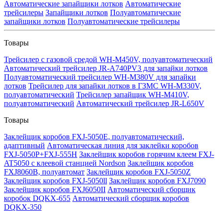
Автоматические запайщики лотков
Автоматические
трейсилеры
Запайщики лотков
Полуавтоматические
запайщики лотков
Полуавтоматические трейсилеры
Товары
Трейсилер с газовой средой WH-M450V, полуавтоматический
Автоматический трейсилер JR-A740PV3 для запайки лотков
Полуавтоматический трейсилер WH-M380V для запайки
лотков
Трейсилер для запайки лотков в ГЗМС WH-M330V,
полуавтоматический
Трейсилер запайщик WH-M410V,
полуавтоматический
Автоматический трейсилер JR-L650V
Товары
Заклейщик коробов FXJ-5050E, полуавтоматический,
адаптивный
Автоматическая линия для заклейки коробов
FXJ-5050P+FXJ-555H
Заклейщик коробов горячим клеем FXJ-
AT5050 с клеевой станцией Nordson
Заклейщик коробов
FXJ8060B, полуавтомат
Заклейщик коробов FXJ-5050Z
Заклейщик коробов FXJ-5050ll
Заклейщик коробов FXJ7090
Заклейщик коробов FXJ6050II
Автоматический сборщик
коробок DQKX-655
Автоматический сборщик коробов
DQKX-350