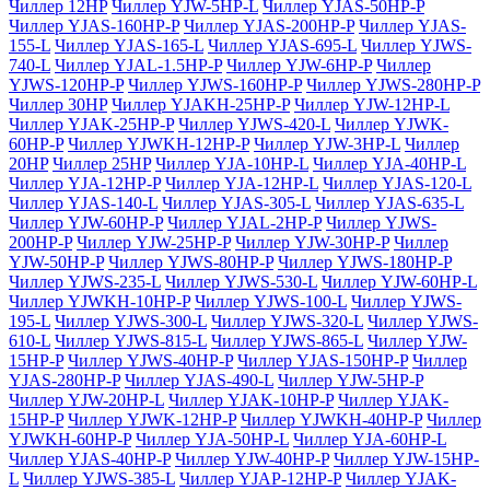
Чиллер 12HP
Чиллер YJW-5HP-L
Чиллер YJAS-50HP-P
Чиллер YJAS-160HP-P
Чиллер YJAS-200HP-P
Чиллер YJAS-
155-L
Чиллер YJAS-165-L
Чиллер YJAS-695-L
Чиллер YJWS-
740-L
Чиллер YJAL-1.5HP-P
Чиллер YJW-6HP-P
Чиллер
YJWS-120HP-P
Чиллер YJWS-160HP-P
Чиллер YJWS-280HP-P
Чиллер 30HP
Чиллер YJAKH-25HP-P
Чиллер YJW-12HP-L
Чиллер YJAK-25HP-P
Чиллер YJWS-420-L
Чиллер YJWK-
60HP-P
Чиллер YJWKH-12HP-P
Чиллер YJW-3HP-L
Чиллер
20HP
Чиллер 25HP
Чиллер YJA-10HP-L
Чиллер YJA-40HP-L
Чиллер YJA-12HP-P
Чиллер YJA-12HP-L
Чиллер YJAS-120-L
Чиллер YJAS-140-L
Чиллер YJAS-305-L
Чиллер YJAS-635-L
Чиллер YJW-60HP-P
Чиллер YJAL-2HP-P
Чиллер YJWS-
200HP-P
Чиллер YJW-25HP-P
Чиллер YJW-30HP-P
Чиллер
YJW-50HP-P
Чиллер YJWS-80HP-P
Чиллер YJWS-180HP-P
Чиллер YJWS-235-L
Чиллер YJWS-530-L
Чиллер YJW-60HP-L
Чиллер YJWKH-10HP-P
Чиллер YJWS-100-L
Чиллер YJWS-
195-L
Чиллер YJWS-300-L
Чиллер YJWS-320-L
Чиллер YJWS-
610-L
Чиллер YJWS-815-L
Чиллер YJWS-865-L
Чиллер YJW-
15HP-P
Чиллер YJWS-40HP-P
Чиллер YJAS-150HP-P
Чиллер
YJAS-280HP-P
Чиллер YJAS-490-L
Чиллер YJW-5HP-P
Чиллер YJW-20HP-L
Чиллер YJAK-10HP-P
Чиллер YJAK-
15HP-P
Чиллер YJWK-12HP-P
Чиллер YJWKH-40HP-P
Чиллер
YJWKH-60HP-P
Чиллер YJA-50HP-L
Чиллер YJA-60HP-L
Чиллер YJAS-40HP-P
Чиллер YJW-40HP-P
Чиллер YJW-15HP-
L
Чиллер YJWS-385-L
Чиллер YJAP-12HP-P
Чиллер YJAK-