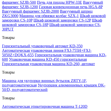
фаршемес SZJB-500
Печь для пиццы HPW-33E
Вакуумный
фаршемес SZJB-1200
Газовая конвекционная печь HGA-8P
Вакуумный фаршемес SZJB-2000
Вакуумный шприц
ZKG3000
Машина для обвязки колбас SZX-1
Шкаф шоковой
заморозки CS-10P
Шкаф шоковой заморозки CS-12P
Шкаф
шоковой заморозки CS-18P
Шкаф шоковой заморозки CS-
30PUT
Товары
Горизонтальный упаковочный автомат KD-350
Автоматическая упаковочная линия FXJ-755H+FXJ-
5050Z+DQKX-655
Горизонтальная упаковочная машина KD-
600
Упаковочная машина KD-450 горизонтальная
Горизонтальная упаковочная машина KD-260, автомат
Товары
Машина для укупорки винных бутылок ZRTY-1F,
полуавтоматическая
Укупорщик алюминиевых крышек DK-
50/D, полуавтоматический
Товары
Автоматическая этикетировочная машина T-120D