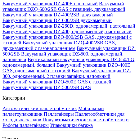
Вакуумный упаковщик DZ-400E напольный
Вакуумный
упаковщик DZQ-600/2SB GAS с газацией, двухкамерный
Вакуумный упаковщик DZ-400/2SB, двухкамерный
Вакуумный упаковщик DZ-600/2SB двухкамерный
Вакуумный упаковщик DZ-260D, однокамерный, настольный
Вакуумный упаковщик DZ-400, однокамерный, настольный
Вакуумный упаковщик DZQ-800/2SB GAS, двухкамерный с
газацией
Вакуумный упаковщик DZQ-400/2SB GAS,
двухкамерный с газонаполнением
Вакуумный упаковщик DZ-
500/2SB
Вакуумный упаковщик DZ-500, однокамерный,
напольный
Вертикальный вакуумный упаковщик DZ-650/LG,
однокамерный, большой
Вакуумный упаковщик DZQ-400E
GAS, однокамерный с газацией
Вакуумный упаковщик DZ-
800, однокамерный, 2 планки запайки, напольный
Вакуумный упаковщик DZQ-500E GAS с газацией
Вакуумный упаковщик DZ-500/2SB GAS
Категории
Автоматический паллетообмотчик
Мобильный
паллетоупаковщик
Паллетайзеры
Паллетообмотчики для
холодных складов
Полуавтоматические паллетообмотчики
Роботы паллетайзеры
Упаковщики багажа
Товары