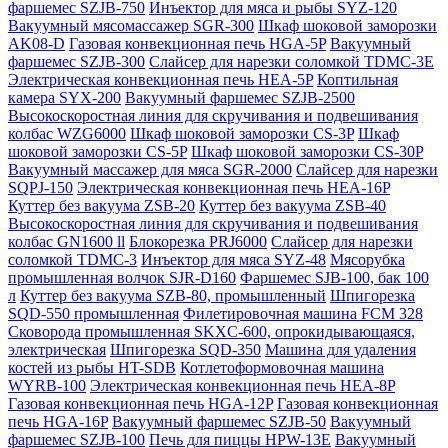
фаршемес SZJB-750
Инъектор для мяса и рыбы SYZ-120
Вакуумный мясомассажер SGR-300
Шкаф шоковой заморозки
AK08-D
Газовая конвекционная печь HGA-5P
Вакуумный
фаршемес SZJB-300
Слайсер для нарезки соломкой TDMC-3E
Электрическая конвекционная печь HEA-5P
Коптильная
камера SYX-200
Вакуумный фаршемес SZJB-2500
Высокоскоростная линия для скручивания и подвешивания
колбас WZG6000
Шкаф шоковой заморозки CS-3P
Шкаф
шоковой заморозки CS-5P
Шкаф шоковой заморозки CS-30P
Вакуумный массажер для мяса SGR-2000
Слайсер для нарезки
SQPJ-150
Электрическая конвекционная печь HEA-16P
Куттер без вакуума ZSB-20
Куттер без вакуума ZSB-40
Высокоскоростная линия для скручивания и подвешивания
колбас GN1600 ll
Блокорезка PRJ6000
Слайсер для нарезки
соломкой TDMC-3
Инъектор для мяса SYZ-48
Мясорубка
промышленная волчок SJR-D160
Фаршемес SJB-100, бак 100
л
Куттер без вакуума SZB-80, промышленный
Шпигорезка
SQD-550 промышленная
Филетировочная машина FCM 328
Сковорода промышленная SKXC-600, опрокидывающаяся,
электрическая
Шпигорезка SQD-350
Машина для удаления
костей из рыбы HT-SDB
Котлетоформовочная машина
WYRB-100
Электрическая конвекционная печь HEA-8P
Газовая конвекционная печь HGA-12P
Газовая конвекционная
печь HGA-16P
Вакуумный фаршемес SZJB-50
Вакуумный
фаршемес SZJB-100
Печь для пиццы HPW-13E
Вакуумный