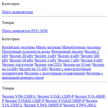
Категории
Пресс-компакторы
Товары
Пресс-компактор PZO 5030
Категории
Китайские чиллеры
Мини чиллеры
Моноблочные чиллеры
Проточный охладитель воды
Фреоновый чиллер
Чиллер 2
кВт
Чиллер 30 кВт
Чиллер 3 кВт
Чиллер 4 кВт
Чиллер 500
кВт
Чиллер 50 кВт
Чиллер 5 кВт
Чиллер 7 кВт
Чиллер 8 кВт
Чиллер для купели
Чиллер для ТПА
Чиллер на 10 квт
Чиллер
на 14 кВт
Чиллер на 15 кВт
Чиллер с кожухотрубным
испарителем
Чиллеры с воздушным охлаждением
Чиллеры с
шнековым компрессором
Товары
Чиллер YJW-25HP-L
Чиллер YJAK-12HP-P
Чиллер YJA-40HP-
P
Чиллер YJAKH-12HP-P
Чиллер YJAKH-50HP-P
Чиллер
YJA-25HP-L
Чиллер YJWS-100HP-P
Чиллер YJWS-260-L