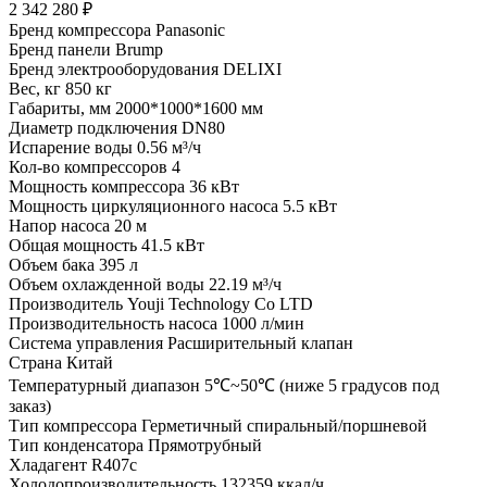
2 342 280 ₽
Бренд компрессора
Panasonic
Бренд панели
Brump
Бренд электрооборудования
DELIXI
Вес, кг
850 кг
Габариты, мм
2000*1000*1600 мм
Диаметр подключения
DN80
Испарение воды
0.56 м³/ч
Кол-во компрессоров
4
Мощность компрессора
36 кВт
Мощность циркуляционного насоса
5.5 кВт
Напор насоса
20 м
Общая мощность
41.5 кВт
Объем бака
395 л
Объем охлажденной воды
22.19 м³/ч
Производитель
Youji Technology Co LTD
Производительность насоса
1000 л/мин
Система управления
Расширительный клапан
Страна
Китай
Температурный диапазон
5℃~50℃ (ниже 5 градусов под
заказ)
Тип компрессора
Герметичный спиральный/поршневой
Тип конденсатора
Прямотрубный
Хладагент
R407c
Холодопроизводительность
132359 ккал/ч