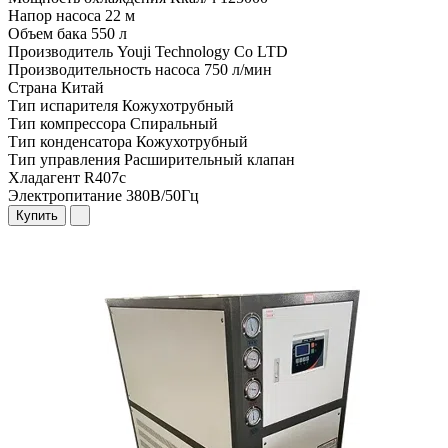
Напор насоса
22 м
Объем бака
550 л
Производитель
Youji Technology Co LTD
Производительность насоса
750 л/мин
Страна
Китай
Тип испарителя
Кожухотрубный
Тип компрессора
Спиральный
Тип конденсатора
Кожухотрубный
Тип управления
Расширительный клапан
Хладагент
R407c
Электропитание
380В/50Гц
Купить