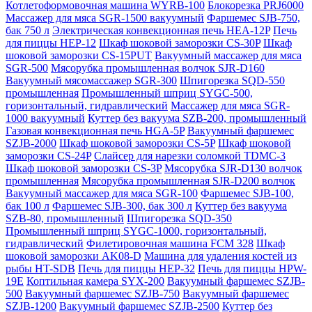
Котлетоформовочная машина WYRB-100
Блокорезка PRJ6000
Массажер для мяса SGR-1500 вакуумный
Фаршемес SJB-750,
бак 750 л
Электрическая конвекционная печь HEA-12P
Печь
для пиццы HEP-12
Шкаф шоковой заморозки CS-30P
Шкаф
шоковой заморозки CS-15PUT
Вакуумный массажер для мяса
SGR-500
Мясорубка промышленная волчок SJR-D160
Вакуумный мясомассажер SGR-300
Шпигорезка SQD-550
промышленная
Промышленный шприц SYGC-500,
горизонтальный, гидравлический
Массажер для мяса SGR-
1000 вакуумный
Куттер без вакуума SZB-200, промышленный
Газовая конвекционная печь HGA-5P
Вакуумный фаршемес
SZJB-2000
Шкаф шоковой заморозки CS-5P
Шкаф шоковой
заморозки CS-24P
Слайсер для нарезки соломкой TDMC-3
Шкаф шоковой заморозки CS-3P
Мясорубка SJR-D130 волчок
промышленная
Мясорубка промышленная SJR-D200 волчок
Вакуумный массажер для мяса SGR-100
Фаршемес SJB-100,
бак 100 л
Фаршемес SJB-300, бак 300 л
Куттер без вакуума
SZB-80, промышленный
Шпигорезка SQD-350
Промышленный шприц SYGC-1000, горизонтальный,
гидравлический
Филетировочная машина FCM 328
Шкаф
шоковой заморозки AK08-D
Машина для удаления костей из
рыбы HT-SDB
Печь для пиццы HEP-32
Печь для пиццы HPW-
19E
Коптильная камера SYX-200
Вакуумный фаршемес SZJB-
500
Вакуумный фаршемес SZJB-750
Вакуумный фаршемес
SZJB-1200
Вакуумный фаршемес SZJB-2500
Куттер без