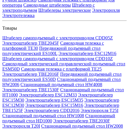
оператора
Самоходные штабелеры
Штабелер с
электроподъемом
Штабелеры электрические
Электророхля
Электротележка
Товары
Штабелер самоподъемный с электроприводом CDD05Z
Электроштабелер TBE2045F
Самоходная тележка с
платформой TE30
Передвижной подъемный стол
полуэлектрический ES100L
Электроштабелер ESC12M16
Штабелер самоподъемный с электроприводом CDD10Z
Самоходный электрический гидравлический подъемный стол
ESM50D
Самоходная тележка с платформой TE25
Электроштабелер TBE2016F
Передвижной подъемный стол
полуэлектрический ES50D
Стационарный подъемный стол
HW2006
Стационарный подъемный стол HW4008
Электроштабелер TBE1530F
Стационарный подъемный стол
HT1000
Электроштабелер ESC12M33
Электроштабелер
ESC15M30
Электроштабелер ESC15M35
Электроштабелер
ESC12M30
Электроштабелер ESC15M16
Электроштабелер
TBE1525F
Электроштабелер CDD2016
Электророхля T25I
Стационарный подъемный стол HW1008
Стационарный
подъемный стол HD1000
Электроштабелер TBE2030F
Электророхля T20I
Стационарный подъемный стол HW2008