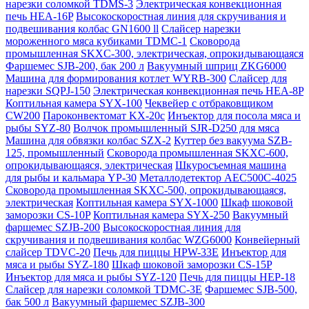
нарезки соломкой TDMS-3
Электрическая конвекционная
печь HEA-16P
Высокоскоростная линия для скручивания и
подвешивания колбас GN1600 ll
Слайсер нарезки
мороженного мяса кубиками TDMC-1
Сковорода
промышленная SKXC-300, электрическая, опрокидывающаяся
Фаршемес SJB-200, бак 200 л
Вакуумный шприц ZKG6000
Машина для формирования котлет WYRB-300
Слайсер для
нарезки SQPJ-150
Электрическая конвекционная печь HEA-8P
Коптильная камера SYX-100
Чеквейер с отбраковщиком
CW200
Пароконвектомат KX-20c
Инъектор для посола мяса и
рыбы SYZ-80
Волчок промышленный SJR-D250 для мяса
Машина для обвязки колбас SZX-2
Куттер без вакуума SZB-
125, промышленный
Сковорода промышленная SKXC-600,
опрокидывающаяся, электрическая
Шкуросъемная машина
для рыбы и кальмара YP-30
Металлодетектор AEC500C-4025
Сковорода промышленная SKXC-500, опрокидывающаяся,
электрическая
Коптильная камера SYX-1000
Шкаф шоковой
заморозки CS-10P
Коптильная камера SYX-250
Вакуумный
фаршемес SZJB-200
Высокоскоростная линия для
скручивания и подвешивания колбас WZG6000
Конвейерный
слайсер TDVC-20
Печь для пиццы HPW-33E
Инъектор для
мяса и рыбы SYZ-180
Шкаф шоковой заморозки CS-15P
Инъектор для мяса и рыбы SYZ-120
Печь для пиццы HEP-18
Слайсер для нарезки соломкой TDMC-3E
Фаршемес SJB-500,
бак 500 л
Вакуумный фаршемес SZJB-300