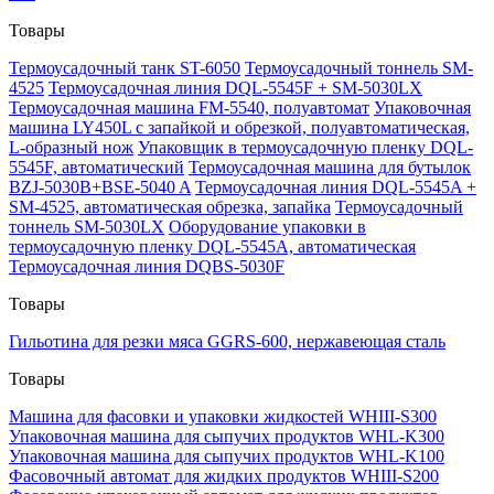
Товары
Термоусадочный танк ST-6050
Термоусадочный тоннель SM-
4525
Термоусадочная линия DQL-5545F + SM-5030LX
Термоусадочная машина FM-5540, полуавтомат
Упаковочная
машина LY450L с запайкой и обрезкой, полуавтоматическая,
L-образный нож
Упаковщик в термоусадочную пленку DQL-
5545F, автоматический
Термоусадочная машина для бутылок
BZJ-5030B+BSE-5040 A
Термоусадочная линия DQL-5545A +
SM-4525, автоматическая обрезка, запайка
Термоусадочный
тоннель SM-5030LX
Оборудование упаковки в
термоусадочную пленку DQL-5545A, автоматическая
Термоусадочная линия DQBS-5030F
Товары
Гильотина для резки мяса GGRS-600, нержавеющая сталь
Товары
Машина для фасовки и упаковки жидкостей WHIII-S300
Упаковочная машина для сыпучих продуктов WHL-K300
Упаковочная машина для сыпучих продуктов WHL-K100
Фасовочный автомат для жидких продуктов WHIII-S200