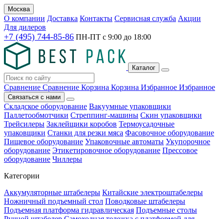
Москва
О компании
Доставка
Контакты
Сервисная служба
Акции
Для дилеров
+7 (495) 744-85-86
ПН-ПТ с
9:00
до
18:00
Каталог
Сравнение
Сравнение
Корзина
Корзина
Избранное
Избранное
Связаться с нами
Складское оборудование
Вакуумные упаковщики
Паллетообмотчики
Стреппинг-машины
Скин упаковщики
Трейсилеры
Заклейщики коробов
Термоусадочные
упаковщики
Станки для резки мяса
Фасовочное оборудование
Пищевое оборудование
Упаковочные автоматы
Укупорочное
оборудование
Этикетировочное оборудование
Прессовое
оборудование
Чиллеры
Категории
Аккумуляторные штабелеры
Китайские электроштабелеры
Ножничный подъемный стол
Поводковые штабелеры
Подъемная платформа гидравлическая
Подъемные столы
Ручной штабелер
Самоходная тележка с платформой для