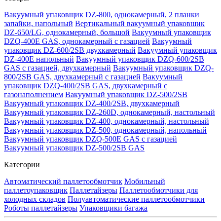
Вакуумный упаковщик DZ-800, однокамерный, 2 планки
запайки, напольный
Вертикальный вакуумный упаковщик
DZ-650/LG, однокамерный, большой
Вакуумный упаковщик
DZQ-400E GAS, однокамерный с газацией
Вакуумный
упаковщик DZ-600/2SB двухкамерный
Вакуумный упаковщик
DZ-400E напольный
Вакуумный упаковщик DZQ-600/2SB
GAS с газацией, двухкамерный
Вакуумный упаковщик DZQ-
800/2SB GAS, двухкамерный с газацией
Вакуумный
упаковщик DZQ-400/2SB GAS, двухкамерный с
газонаполнением
Вакуумный упаковщик DZ-500/2SB
Вакуумный упаковщик DZ-400/2SB, двухкамерный
Вакуумный упаковщик DZ-260D, однокамерный, настольный
Вакуумный упаковщик DZ-400, однокамерный, настольный
Вакуумный упаковщик DZ-500, однокамерный, напольный
Вакуумный упаковщик DZQ-500E GAS с газацией
Вакуумный упаковщик DZ-500/2SB GAS
Категории
Автоматический паллетообмотчик
Мобильный
паллетоупаковщик
Паллетайзеры
Паллетообмотчики для
холодных складов
Полуавтоматические паллетообмотчики
Роботы паллетайзеры
Упаковщики багажа