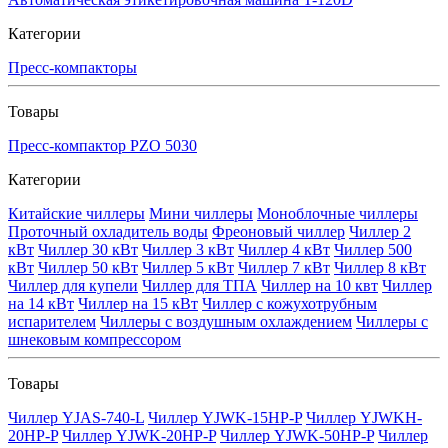
Категории
Пресс-компакторы
Товары
Пресс-компактор PZO 5030
Категории
Китайские чиллеры
Мини чиллеры
Моноблочные чиллеры
Проточный охладитель воды
Фреоновый чиллер
Чиллер 2
кВт
Чиллер 30 кВт
Чиллер 3 кВт
Чиллер 4 кВт
Чиллер 500
кВт
Чиллер 50 кВт
Чиллер 5 кВт
Чиллер 7 кВт
Чиллер 8 кВт
Чиллер для купели
Чиллер для ТПА
Чиллер на 10 квт
Чиллер
на 14 кВт
Чиллер на 15 кВт
Чиллер с кожухотрубным
испарителем
Чиллеры с воздушным охлаждением
Чиллеры с
шнековым компрессором
Товары
Чиллер YJAS-740-L
Чиллер YJWK-15HP-P
Чиллер YJWKH-
20HP-P
Чиллер YJWK-20HP-P
Чиллер YJWK-50HP-P
Чиллер