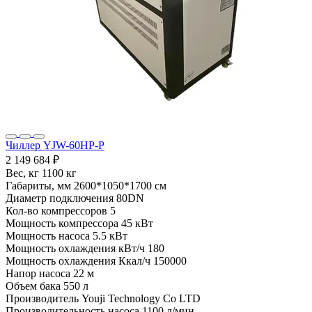
Чиллер YJW-60HP-P
2 149 684 ₽
Вес, кг
1100 кг
Габариты, мм
2600*1050*1700 см
Диаметр подключения
80DN
Кол-во компрессоров
5
Мощность компрессора
45 кВт
Мощность насоса
5.5 кВт
Мощность охлаждения кВт/ч
180
Мощность охлаждения Ккал/ч
150000
Напор насоса
22 м
Объем бака
550 л
Производитель
Youji Technology Co LTD
Производительность насоса
1100 л/мин