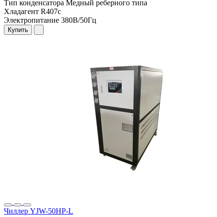
Тип конденсатора
Медный реберного типа
Хладагент
R407c
Электропитание
380В/50Гц
Купить
Чиллер YJW-50HP-L