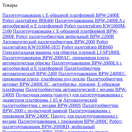
Товары
Паллетоупаковщик с Е-образной платформой BPW-2400E
Робот палетайзер IRB460
Паллетоупаковщик BPW-2400EA с
автообрезкой и Е платформой
Робот паллетайзер KW1060M-
2100
Паллетоупаковщик с Е-образной платформой BPW-
2000E
Робот паллетообмотчик мобильный BPW-2200R
Автоматический паллетообмотчик BPW-2000
Робот
паллетайзер KW1030M-1835
Робот палетайзер IRB660
Горизонтальная машина для обмотки пленкой LJ-SP1800L
Паллетоупаковщик BPW-2000AC, прижимная плита,
автоматическая обрезка
Паллетоупаковщик BPW-2000EA с
автообрезкой и Е платформой
Паллетообмотчик
автоматический BPW-2400
Паллетоупаковщик BPW-2400EC,
прижимная плита, платформа под рохлю
Паллетообмотчик
автомат BPW-2400ЕАС, автообрезка, прижим, Е-образная
платформа
Паллетообмотчик автоматический с весами BPW-
2400S
Подъездная рампа (пандус) для паллетоупаковщика с
диаметром платформы 1,65 м
Автоматический
паллетообмотчик с весами BPW-2000S
Паллетообмотчик
BPW-2000 с подъездной рампой
Паллетоупаковщик с
прижимом BPW-2400C
Пандус для паллетоупаковщика с
весами
Паллетоупаковщик с прижимом BPW-2000C
Робот-
паллетоупаковщик BPW-2000RD, мобильный
Паллетоупаковщик BPW-2500 с поворотным столом