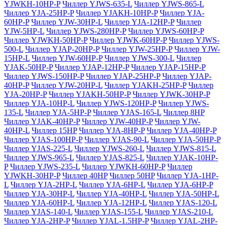
YJWKH-10HP-P
Чиллер YJWS-635-L
Чиллер YJWS-865-L
Чиллер YJA-25HP-P
Чиллер YJAKH-10HP-P
Чиллер YJA-
60HP-P
Чиллер YJW-30HP-L
Чиллер YJA-12HP-P
Чиллер
YJW-5HP-L
Чиллер YJWS-280HP-P
Чиллер YJWS-60HP-P
Чиллер YJWKH-50HP-P
Чиллер YJWK-60HP-P
Чиллер YJWS-
500-L
Чиллер YJAP-20HP-P
Чиллер YJW-25HP-P
Чиллер YJW-
15HP-L
Чиллер YJW-60HP-P
Чиллер YJWS-300-L
Чиллер
YJAK-50HP-P
Чиллер YJAP-12HP-P
Чиллер YJAP-15HP-P
Чиллер YJWS-150HP-P
Чиллер YJAP-25HP-P
Чиллер YJAP-
40HP-P
Чиллер YJW-20HP-L
Чиллер YJAKH-25HP-P
Чиллер
YJA-20HP-P
Чиллер YJAKH-50HP-P
Чиллер YJWK-30HP-P
Чиллер YJA-10HP-L
Чиллер YJWS-120HP-P
Чиллер YJWS-
135-L
Чиллер YJA-5HP-P
Чиллер YJAS-165-L
Чиллер 8HP
Чиллер YJAK-40HP-P
Чиллер YJW-40HP-P
Чиллер YJW-
40HP-L
Чиллер 15HP
Чиллер YJA-8HP-P
Чиллер YJA-40HP-P
Чиллер YJAS-100HP-P
Чиллер YJAS-90-L
Чиллер YJA-50HP-P
Чиллер YJAS-225-L
Чиллер YJWS-260-L
Чиллер YJWS-815-L
Чиллер YJWS-965-L
Чиллер YJAS-825-L
Чиллер YJAK-10HP-
P
Чиллер YJWS-235-L
Чиллер YJWKH-60HP-P
Чиллер
YJWKH-30HP-P
Чиллер 40HP
Чиллер 50HP
Чиллер YJA-1HP-
L
Чиллер YJA-2HP-L
Чиллер YJA-6HP-L
Чиллер YJA-6HP-P
Чиллер YJA-30HP-L
Чиллер YJA-40HP-L
Чиллер YJA-50HP-L
Чиллер YJA-60HP-L
Чиллер YJA-12HP-L
Чиллер YJAS-120-L
Чиллер YJAS-140-L
Чиллер YJAS-155-L
Чиллер YJAS-210-L
Чиллер YJA-2HP-P
Чиллер YJAL-1.5HP-P
Чиллер YJAL-2HP-