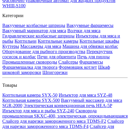
Фасовочно упаковочный автомат для жидких продуктов
WHIII-S100
Категории
Вакуумные колбасные шприцы
Вакуумные фаршемесы
Вакуумный маринатор для мяса
Волчки для мяса
Гидравлические колбасные шприцы
Инъекторы для мяса и
рыбы
Коптильни
Коптильные камеры
Коптильные шкафы
Куттеры
Массажеры для мяса
Машина для обвязки колбас
Оборудование для рыбного производства
Перекрутчик
сосисок и колбас
Печи для общепита
Печь для пиццы
Промышленные сковороды
Слайсеры
Фаршемесы
Фаршемешалка для творога
Формовщик котлет
Шкаф
шоковой заморозки
Шпигорезки
Товары
Коптильная камера SYX-50
Инъектор для мяса SYZ-48
Коптильная камера SYX-500
Вакуумный массажер для мяса
SGR-2000
Электрическая конвекционная печь HEA-5P
Инъектор для мяса и рыбы SYZ-240
Сковорода
промышленная SKXC-400, электрическая, опрокидывающаяся
Слайсер для нарезки замороженного мяса TDMS-F2
Слайсер
для нарезки замороженного мяса TDMS-F4
Слайсер для