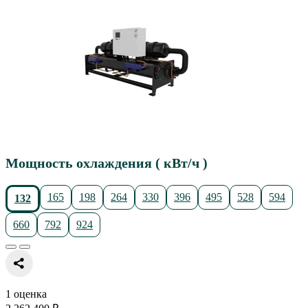
Мощность охлаждения ( кВт/ч )
165
198
264
330
396
495
528
594
132
660
792
924
1 оценка