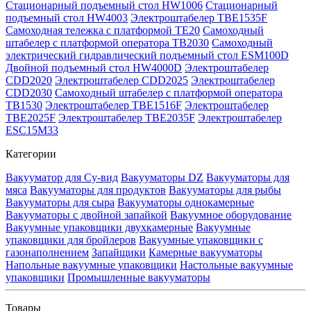
Стационарный подъемный стол HW1006
Стационарный
подъемный стол HW4003
Электроштабелер TBE1535F
Самоходная тележка с платформой TE20
Самоходный
штабелер с платформой оператора TB2030
Самоходный
электрический гидравлический подъемный стол ESM100D
Двойной подъемный стол HW4000D
Электроштабелер
CDD2020
Электроштабелер CDD2025
Электроштабелер
CDD2030
Самоходный штабелер с платформой оператора
TB1530
Электроштабелер TBE1516F
Электроштабелер
TBE2025F
Электроштабелер TBE2035F
Электроштабелер
ESC15M33
Категории
Вакууматор для Су-вид
Вакууматоры DZ
Вакууматоры для
мяса
Вакууматоры для продуктов
Вакууматоры для рыбы
Вакууматоры для сыра
Вакууматоры однокамерные
Вакууматоры с двойной запайкой
Вакуумное оборудование
Вакуумные упаковщики двухкамерные
Вакуумные
упаковщики для бройлеров
Вакуумные упаковщики с
газонаполнением
Запайщики
Камерные вакууматоры
Напольные вакуумные упаковщики
Настольные вакуумные
упаковщики
Промышленные вакууматоры
Товары