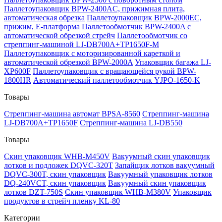
Паллетоупаковщик BPW-2400AC, прижимная плита,
автоматическая обрезка
Паллетоупаковщик BPW-2000EC,
прижим, Е-платформа
Паллетообмотчик BPW-2400A с
автоматической обрезкой стрейч
Паллетообмотчик со
стреппинг-машиной LJ-DB700A+TP1650F-M
Паллетоупаковщик с моторизированной кареткой и
автоматической обрезкой BPW-2000A
Упаковщик багажа LJ-
XP600F
Паллетоупаковщик с вращающейся рукой BPW-
1800HR
Автоматический паллетообмотчик YJPO-1650-K
Товары
Стреппинг-машина автомат BPSA-8560
Стреппинг-машина
LJ-DB700A+TP1650F
Стреппинг-машина LJ-DB550
Товары
Скин упаковщик WHB-M450V
Вакуумный скин упаковщик
лотков и подложек DQVC-320T
Запайщик лотков вакуумный
DQVC-300T, скин упаковщик
Вакуумный упаковщик лотков
DQ-240VCT, скин упаковщик
Вакуумный скин упаковщик
лотков DZT-750S
Скин упаковщик WHB-M380V
Упаковщик
продуктов в стрейч пленку KL-80
Категории