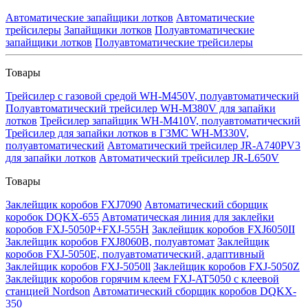
Автоматические запайщики лотков
Автоматические
трейсилеры
Запайщики лотков
Полуавтоматические
запайщики лотков
Полуавтоматические трейсилеры
Товары
Трейсилер с газовой средой WH-M450V, полуавтоматический
Полуавтоматический трейсилер WH-M380V для запайки
лотков
Трейсилер запайщик WH-M410V, полуавтоматический
Трейсилер для запайки лотков в ГЗМС WH-M330V,
полуавтоматический
Автоматический трейсилер JR-A740PV3
для запайки лотков
Автоматический трейсилер JR-L650V
Товары
Заклейщик коробов FXJ7090
Автоматический сборщик
коробок DQKX-655
Автоматическая линия для заклейки
коробов FXJ-5050P+FXJ-555H
Заклейщик коробов FXJ6050II
Заклейщик коробов FXJ8060B, полуавтомат
Заклейщик
коробов FXJ-5050E, полуавтоматический, адаптивный
Заклейщик коробов FXJ-5050ll
Заклейщик коробов FXJ-5050Z
Заклейщик коробов горячим клеем FXJ-AT5050 с клеевой
станцией Nordson
Автоматический сборщик коробов DQKX-
350