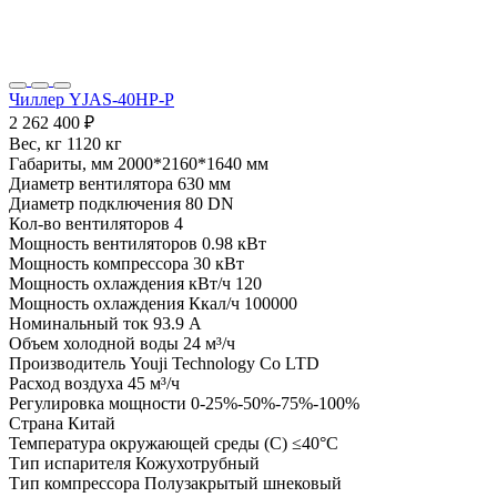
Чиллер YJAS-40HP-P
2 262 400 ₽
Вес, кг
1120 кг
Габариты, мм
2000*2160*1640 мм
Диаметр вентилятора
630 мм
Диаметр подключения
80 DN
Кол-во вентиляторов
4
Мощность вентиляторов
0.98 кВт
Мощность компрессора
30 кВт
Мощность охлаждения кВт/ч
120
Мощность охлаждения Ккал/ч
100000
Номинальный ток
93.9 А
Объем холодной воды
24 м³/ч
Производитель
Youji Technology Co LTD
Расход воздуха
45 м³/ч
Регулировка мощности
0-25%-50%-75%-100%
Страна
Китай
Температура окружающей среды (С)
≤40°C
Тип испарителя
Кожухотрубный
Тип компрессора
Полузакрытый шнековый