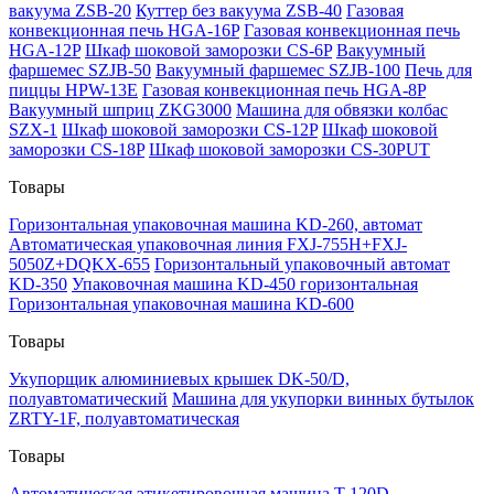
вакуума ZSB-20
Куттер без вакуума ZSB-40
Газовая
конвекционная печь HGA-16P
Газовая конвекционная печь
HGA-12P
Шкаф шоковой заморозки CS-6P
Вакуумный
фаршемес SZJB-50
Вакуумный фаршемес SZJB-100
Печь для
пиццы HPW-13E
Газовая конвекционная печь HGA-8P
Вакуумный шприц ZKG3000
Машина для обвязки колбас
SZX-1
Шкаф шоковой заморозки CS-12P
Шкаф шоковой
заморозки CS-18P
Шкаф шоковой заморозки CS-30PUT
Товары
Горизонтальная упаковочная машина KD-260, автомат
Автоматическая упаковочная линия FXJ-755H+FXJ-
5050Z+DQKX-655
Горизонтальный упаковочный автомат
KD-350
Упаковочная машина KD-450 горизонтальная
Горизонтальная упаковочная машина KD-600
Товары
Укупорщик алюминиевых крышек DK-50/D,
полуавтоматический
Машина для укупорки винных бутылок
ZRTY-1F, полуавтоматическая
Товары
Автоматическая этикетировочная машина T-120D