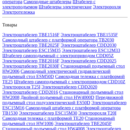
оператора
Самоходные штабелеры
Штабелер с
электроподъемом
Штабелеры электрические
Электророхля
Электротележка
Товары
Электроштабелер TBE1516F
Электроштабелер TBE1535F
Самоходный штабелер с платформой оператора TB2030
Электроштабелер TBE2025F
Электроштабелер CDD2030
Электроштабелер ESC15M35
Электроштабелер ESC12M33
Штабелер самоподъемный с электроприводом CDD05Z
Электроштабелер TBE2016F
Электроштабелер CDD2025
Электроштабелер TBE2030F
Стационарный подъемный стол
HW2006
Самоходный электрический гидравлический
подъемный стол ESM50D
Самоходная тележка с платформой
TE25
Штабелер самоподъемный с электроприводом CDD10Z
Электророхля T25I
Электроштабелер CDD2020
Электроштабелер CDD2016
Стационарный подъемный стол
HW2008
Двойной подъемный стол HW4000D
Передвижной
подъемный стол полуэлектрический ES50D
Электроштабелер
ESC15M16
Самоходный штабелер с платформой оператора
TB1530
Электроштабелер ESC15M30
Электророхля T20I
Самоходная тележка с платформой TE20
Стационарный
подъемный стол HW1006
Электроштабелер TBE2045F
Стационарный подъемный стол HW4008
Электроштабелер