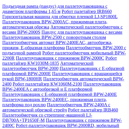
Подъездная рампа (пандус) для паллетоупаковщика с
диаметром платформы 1,65 м
Робот палетайзер IRB660
Горизонтальная машина для обмотки пленкой LJ-SP1800L
Паллетоупаковщик BPW-2000AC, прижимная плита,
автоматическая обрезка
Автоматический паллетообмотчик с
весами BPW-2000S
Пандус для паллетоупаковщика с весами
Паллетоупаковщик BPW-2500 с поворотным столом
Паллетообмотчик автомат BPW-2400ЕАС, автообрезка,
прижим, Е-образная платформа
Паллетообмотчик BPW-2000 с
подъездной рампой
Робот паллетообмотчик мобильный BPW-
2200R
Паллетоупаковщик с прижимом BPW-2000C
Робот
паллетайзер KW1030M-1835
Автоматический
паллетообмотчик BPW-2000
Паллетоупаковщик с Е-образной
платформой BPW-2000E
Паллетоупаковщик с вращающейся
рукой BPW-1800HR
Паллетообмотчик автоматический BPW-
2400
Робот паллетайзер KW1060M-2100
Паллетоупаковщик
BPW-2400EA с автообрезкой и Е платформой
Паллетоупаковщик с Е-образной платформой BPW-2400E
Паллетоупаковщик BPW-2400EC, прижимная плита,
платформа под рохлю
Паллетообмотчик BPW-2400A с
автоматической обрезкой стрейч
Робот палетайзер IRB460
Паллетообмотчик со стреппинг-машиной LJ-
DB700A+TP1650F-M
Паллетоупаковщик с прижимом BPW-
2400C
Робот-паллетоупаковщик BPW-2000RD, мобильный