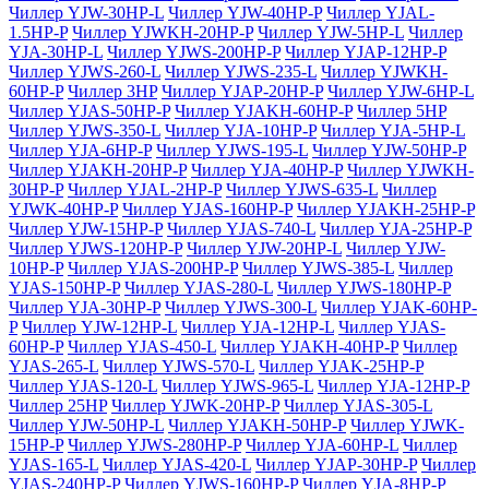
Чиллер YJW-30HP-L
Чиллер YJW-40HP-P
Чиллер YJAL-
1.5HP-P
Чиллер YJWKH-20HP-P
Чиллер YJW-5HP-L
Чиллер
YJA-30HP-L
Чиллер YJWS-200HP-P
Чиллер YJAP-12HP-P
Чиллер YJWS-260-L
Чиллер YJWS-235-L
Чиллер YJWKH-
60HP-P
Чиллер 3HP
Чиллер YJAP-20HP-P
Чиллер YJW-6HP-L
Чиллер YJAS-50HP-P
Чиллер YJAKH-60HP-P
Чиллер 5HP
Чиллер YJWS-350-L
Чиллер YJA-10HP-P
Чиллер YJA-5HP-L
Чиллер YJA-6HP-P
Чиллер YJWS-195-L
Чиллер YJW-50HP-P
Чиллер YJAKH-20HP-P
Чиллер YJA-40HP-P
Чиллер YJWKH-
30HP-P
Чиллер YJAL-2HP-P
Чиллер YJWS-635-L
Чиллер
YJWK-40HP-P
Чиллер YJAS-160HP-P
Чиллер YJAKH-25HP-P
Чиллер YJW-15HP-P
Чиллер YJAS-740-L
Чиллер YJA-25HP-P
Чиллер YJWS-120HP-P
Чиллер YJW-20HP-L
Чиллер YJW-
10HP-P
Чиллер YJAS-200HP-P
Чиллер YJWS-385-L
Чиллер
YJAS-150HP-P
Чиллер YJAS-280-L
Чиллер YJWS-180HP-P
Чиллер YJA-30HP-P
Чиллер YJWS-300-L
Чиллер YJAK-60HP-
P
Чиллер YJW-12HP-L
Чиллер YJA-12HP-L
Чиллер YJAS-
60HP-P
Чиллер YJAS-450-L
Чиллер YJAKH-40HP-P
Чиллер
YJAS-265-L
Чиллер YJWS-570-L
Чиллер YJAK-25HP-P
Чиллер YJAS-120-L
Чиллер YJWS-965-L
Чиллер YJA-12HP-P
Чиллер 25HP
Чиллер YJWK-20HP-P
Чиллер YJAS-305-L
Чиллер YJW-50HP-L
Чиллер YJAKH-50HP-P
Чиллер YJWK-
15HP-P
Чиллер YJWS-280HP-P
Чиллер YJA-60HP-L
Чиллер
YJAS-165-L
Чиллер YJAS-420-L
Чиллер YJAP-30HP-P
Чиллер
YJAS-240HP-P
Чиллер YJWS-160HP-P
Чиллер YJA-8HP-P