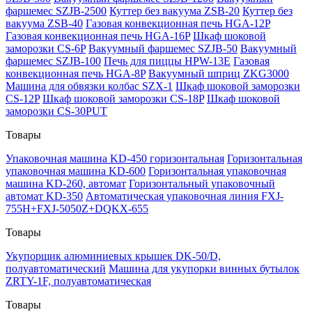
фаршемес SZJB-2500
Куттер без вакуума ZSB-20
Куттер без
вакуума ZSB-40
Газовая конвекционная печь HGA-12P
Газовая конвекционная печь HGA-16P
Шкаф шоковой
заморозки CS-6P
Вакуумный фаршемес SZJB-50
Вакуумный
фаршемес SZJB-100
Печь для пиццы HPW-13E
Газовая
конвекционная печь HGA-8P
Вакуумный шприц ZKG3000
Машина для обвязки колбас SZX-1
Шкаф шоковой заморозки
CS-12P
Шкаф шоковой заморозки CS-18P
Шкаф шоковой
заморозки CS-30PUT
Товары
Упаковочная машина KD-450 горизонтальная
Горизонтальная
упаковочная машина KD-600
Горизонтальная упаковочная
машина KD-260, автомат
Горизонтальный упаковочный
автомат KD-350
Автоматическая упаковочная линия FXJ-
755H+FXJ-5050Z+DQKX-655
Товары
Укупорщик алюминиевых крышек DK-50/D,
полуавтоматический
Машина для укупорки винных бутылок
ZRTY-1F, полуавтоматическая
Товары