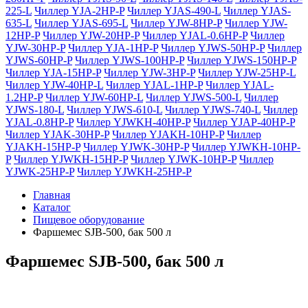
225-L
Чиллер YJA-2HP-P
Чиллер YJAS-490-L
Чиллер YJAS-
635-L
Чиллер YJAS-695-L
Чиллер YJW-8HP-P
Чиллер YJW-
12HP-P
Чиллер YJW-20HP-P
Чиллер YJAL-0.6HP-P
Чиллер
YJW-30HP-P
Чиллер YJA-1HP-P
Чиллер YJWS-50HP-P
Чиллер
YJWS-60HP-P
Чиллер YJWS-100HP-P
Чиллер YJWS-150HP-P
Чиллер YJA-15HP-P
Чиллер YJW-3HP-P
Чиллер YJW-25HP-L
Чиллер YJW-40HP-L
Чиллер YJAL-1HP-P
Чиллер YJAL-
1.2HP-P
Чиллер YJW-60HP-L
Чиллер YJWS-500-L
Чиллер
YJWS-180-L
Чиллер YJWS-610-L
Чиллер YJWS-740-L
Чиллер
YJAL-0.8HP-P
Чиллер YJWKH-40HP-P
Чиллер YJAP-40HP-P
Чиллер YJAK-30HP-P
Чиллер YJAKH-10HP-P
Чиллер
YJAKH-15HP-P
Чиллер YJWK-30HP-P
Чиллер YJWKH-10HP-
P
Чиллер YJWKH-15HP-P
Чиллер YJWK-10HP-P
Чиллер
YJWK-25HP-P
Чиллер YJWKH-25HP-P
Главная
Каталог
Пищевое оборудование
Фаршемес SJB-500, бак 500 л
Фаршемес SJB-500, бак 500 л