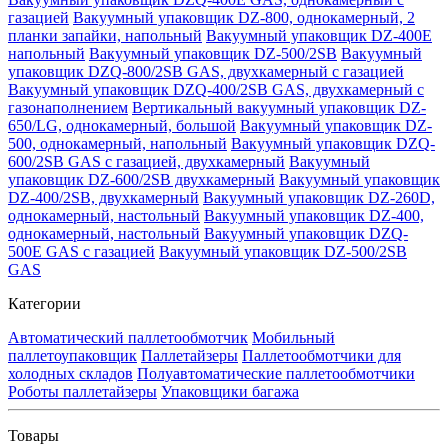
газацией
Вакуумный упаковщик DZ-800, однокамерный, 2
планки запайки, напольный
Вакуумный упаковщик DZ-400E
напольный
Вакуумный упаковщик DZ-500/2SB
Вакуумный
упаковщик DZQ-800/2SB GAS, двухкамерный с газацией
Вакуумный упаковщик DZQ-400/2SB GAS, двухкамерный с
газонаполнением
Вертикальный вакуумный упаковщик DZ-
650/LG, однокамерный, большой
Вакуумный упаковщик DZ-
500, однокамерный, напольный
Вакуумный упаковщик DZQ-
600/2SB GAS с газацией, двухкамерный
Вакуумный
упаковщик DZ-600/2SB двухкамерный
Вакуумный упаковщик
DZ-400/2SB, двухкамерный
Вакуумный упаковщик DZ-260D,
однокамерный, настольный
Вакуумный упаковщик DZ-400,
однокамерный, настольный
Вакуумный упаковщик DZQ-
500E GAS с газацией
Вакуумный упаковщик DZ-500/2SB
GAS
Категории
Автоматический паллетообмотчик
Мобильный
паллетоупаковщик
Паллетайзеры
Паллетообмотчики для
холодных складов
Полуавтоматические паллетообмотчики
Роботы паллетайзеры
Упаковщики багажа
Товары