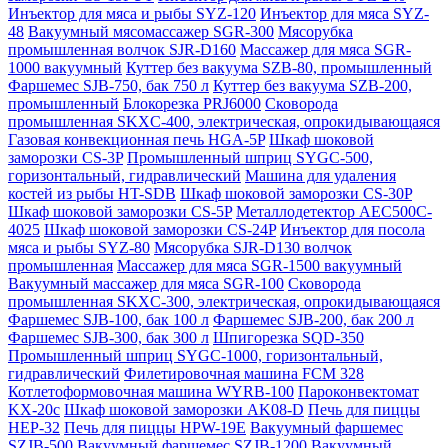
Инъектор для мяса и рыбы SYZ-120
Инъектор для мяса SYZ-
48
Вакуумный мясомассажер SGR-300
Мясорубка
промышленная волчок SJR-D160
Массажер для мяса SGR-
1000 вакуумный
Куттер без вакуума SZB-80, промышленный
Фаршемес SJB-750, бак 750 л
Куттер без вакуума SZB-200,
промышленный
Блокорезка PRJ6000
Сковорода
промышленная SKXC-400, электрическая, опрокидывающаяся
Газовая конвекционная печь HGA-5P
Шкаф шоковой
заморозки CS-3P
Промышленный шприц SYGC-500,
горизонтальный, гидравлический
Машина для удаления
костей из рыбы HT-SDB
Шкаф шоковой заморозки CS-30P
Шкаф шоковой заморозки CS-5P
Металлодетектор AEC500C-
4025
Шкаф шоковой заморозки CS-24P
Инъектор для посола
мяса и рыбы SYZ-80
Мясорубка SJR-D130 волчок
промышленная
Массажер для мяса SGR-1500 вакуумный
Вакуумный массажер для мяса SGR-100
Сковорода
промышленная SKXC-300, электрическая, опрокидывающаяся
Фаршемес SJB-100, бак 100 л
Фаршемес SJB-200, бак 200 л
Фаршемес SJB-300, бак 300 л
Шпигорезка SQD-350
Промышленный шприц SYGC-1000, горизонтальный,
гидравлический
Филетировочная машина FCM 328
Котлетоформовочная машина WYRB-100
Пароконвектомат
KX-20c
Шкаф шоковой заморозки AK08-D
Печь для пиццы
HEP-32
Печь для пиццы HPW-19E
Вакуумный фаршемес
SZJB-500
Вакуумный фаршемес SZJB-1200
Вакуумный