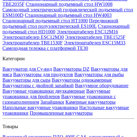
TBE2035F
Стационарный подъемный стол HW1008
Самоходный электрический гидравлический подъемный стол
ESM100D
Стационарный подъемный стол HW4003
Стационарный подъемный стол HT1000
Передвижной
подъемный стол полуэлектрический ES100L
Стационарный
подъемный стол HD1000
Электроштабелер ESC12M16
Электроштабелер ESC12M30
Электроштабелер TBE1525F
Электроштабелер TBE1530F
Электроштабелер ESC15M33
Самоходная тележка с платформой TE30
Категории
Вакууматор для Су-вид
Вакууматоры DZ
Вакууматоры для
мяса
Вакууматоры для продуктов
Вакууматоры для рыбы
Вакууматоры для сыра
Вакууматоры однокамерные
Вакууматоры с двойной запайкой
Вакуумное оборудование
Вакуумные упаковщики двухкамерные
Вакуумные
упаковщики для бройлеров
Вакуумные упаковщики с
газонаполнением
Запайщики
Камерные вакууматоры
Напольные вакуумные упаковщики
Настольные вакуумные
упаковщики
Промышленные вакууматоры
Товары
Вакуумный упаковщик DZQ-400E GAS, однокамерный с