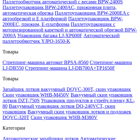
Паллетообмотчик автоматический с весами BPW-2400S
Паллетоупаковщик BPW-2400AC, прижимная плита,
автоматическая обрезка
Паллетоупаковщик BPW-2000EA с
автообрезкой и Е платформой
Паллетоупаковщик BPW-
2000EC, прижим, Е-платформа
Паллетоупаковщик с
моторизированной кареткой и автоматической обрезкой BPW-
2000A
Упаковщик багажа LJ-XP600F
Автоматический
паллетообмотчик YJPO-1650-K
Товары
Стреппинг-машина автомат BPSA-8560
Стреппинг-машина
LJ-DB550
Стреппинг-машина LJ-DB700A+TP1650F
Товары
Запайщик лотков вакуумный DQVC-300T, скин упаковщик
Скин упаковщик WHB-M450V
Вакуумный скин упаковщик
лотков DZT-750S
Упаковщик продуктов в стрейч пленку KL-
80
Вакуумный упаковщик лотков DQ-240VCT, скин
упаковщик
Вакуумный скин упаковщик лотков и подложек
DQVC-320T
Скин упаковщик WHB-M380V
Категории
Автоматические запайщики лотков
Автоматические