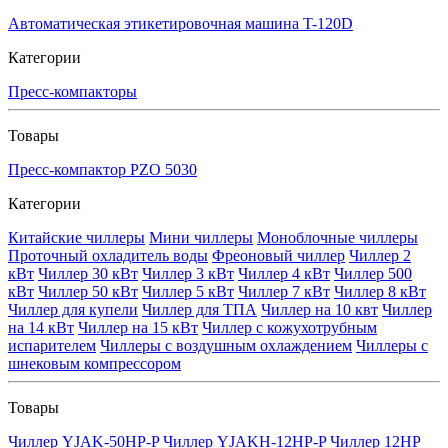
Автоматическая этикетировочная машина T-120D
Категории
Пресс-компакторы
Товары
Пресс-компактор PZO 5030
Категории
Китайские чиллеры
Мини чиллеры
Моноблочные чиллеры
Проточный охладитель воды
Фреоновый чиллер
Чиллер 2
кВт
Чиллер 30 кВт
Чиллер 3 кВт
Чиллер 4 кВт
Чиллер 500
кВт
Чиллер 50 кВт
Чиллер 5 кВт
Чиллер 7 кВт
Чиллер 8 кВт
Чиллер для купели
Чиллер для ТПА
Чиллер на 10 квт
Чиллер
на 14 кВт
Чиллер на 15 кВт
Чиллер с кожухотрубным
испарителем
Чиллеры с воздушным охлаждением
Чиллеры с
шнековым компрессором
Товары
Чиллер YJAK-50HP-P
Чиллер YJAKH-12HP-P
Чиллер 12HP