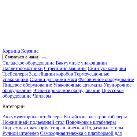
Корзина
Корзина
Связаться с нами
Складское оборудование
Вакуумные упаковщики
Паллетообмотчики
Стреппинг-машины
Скин упаковщики
Трейсилеры
Заклейщики коробов
Термоусадочные
упаковщики
Станки для резки мяса
Фасовочное оборудование
Пищевое оборудование
Упаковочные автоматы
Укупорочное
оборудование
Этикетировочное оборудование
Прессовое
оборудование
Чиллеры
Категории
Аккумуляторные штабелеры
Китайские электроштабелеры
Ножничный подъемный стол
Поводковые штабелеры
Подъемная платформа гидравлическая
Подъемные столы
Ручной штабелер
Самоходная тележка с платформой для