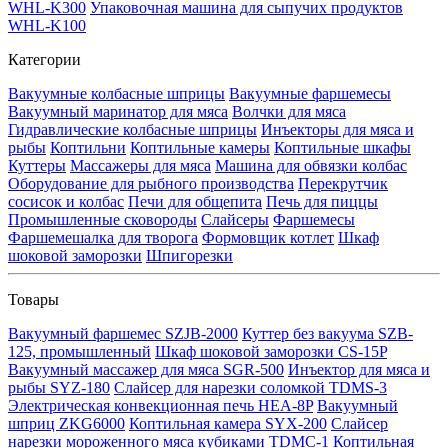
WHL-K300
Упаковочная машина для сыпучих продуктов
WHL-K100
Категории
Вакуумные колбасные шприцы
Вакуумные фаршемесы
Вакуумный маринатор для мяса
Волчки для мяса
Гидравлические колбасные шприцы
Инъекторы для мяса и
рыбы
Коптильни
Коптильные камеры
Коптильные шкафы
Куттеры
Массажеры для мяса
Машина для обвязки колбас
Оборудование для рыбного производства
Перекрутчик
сосисок и колбас
Печи для общепита
Печь для пиццы
Промышленные сковороды
Слайсеры
Фаршемесы
Фаршемешалка для творога
Формовщик котлет
Шкаф
шоковой заморозки
Шпигорезки
Товары
Вакуумный фаршемес SZJB-2000
Куттер без вакуума SZB-
125, промышленный
Шкаф шоковой заморозки CS-15P
Вакуумный массажер для мяса SGR-500
Инъектор для мяса и
рыбы SYZ-180
Слайсер для нарезки соломкой TDMS-3
Электрическая конвекционная печь HEA-8P
Вакуумный
шприц ZKG6000
Коптильная камера SYX-200
Слайсер
нарезки мороженного мяса кубиками TDMC-1
Коптильная