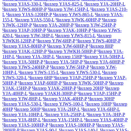
Чиллер YJAS-330-L
Чиллер YJAS-825-L
Чиллер YJA-20HP-L
Чиллер YJWS-80HP-P
Чиллер YJW-15HP-L
Чиллер YJAS-210-
L
Чиллер YJAS-120HP-P
Чиллер YJWS-865-L
Чиллер YJAS-
155-L
Чиллер YJAS-550-L
Чиллер YJWK-60HP-P
Чиллер
YJWK-12HP-P
Чиллер YJA-20HP-P
Чиллер YJW-25HP-P
Чиллер YJAP-10HP-P
Чиллер YJAK-10HP-P
Чиллер YJWS-
420-L
Чиллер YJW-3HP-L
Чиллер YJWS-815-L
Чиллер
YJWKH-12HP-P
Чиллер YJW-6HP-P
Чиллер YJWS-40HP-P
Чиллер YJAS-80HP-P
Чиллер YJW-60HP-P
Чиллер 8HP
Чиллер YJAK-12HP-P
Чиллер YJWKH-50HP-P
Чиллер YJA-
1HP-L
Чиллер YJA-3HP-L
Чиллер 15HP
Чиллер YJA-50HP-L
Чиллер YJA-50HP-P
Чиллер YJA-5HP-P
Чиллер YJA-60HP-P
Чиллер YJWS-240HP-P
Чиллер YJW-5HP-P
Чиллер YJW-
10HP-L
Чиллер YJWS-135-L
Чиллер YJWS-530-L
Чиллер
YJWS-320-L
Чиллер 6HP
Чиллер YJAP-25HP-P
Чиллер YJAP-
50HP-P
Чиллер YJAP-60HP-P
Чиллер YJWK-50HP-P
Чиллер
YJAK-15HP-P
Чиллер YJAK-20HP-P
Чиллер 20HP
Чиллер
YJA-40HP-L
Чиллер YJAKH-30HP-P
Чиллер YJAP-15HP-P
Чиллер YJW-8HP-L
Чиллер YJAK-40HP-P
Чиллер 30HP
Чиллер YJAS-530-L
Чиллер YJWS-100-L
Чиллер 10HP
Чиллер
40HP
Чиллер 50HP
Чиллер YJA-2HP-L
Чиллер YJA-6HP-L
Чиллер YJA-10HP-L
Чиллер YJA-25HP-L
Чиллер YJA-3HP-P
Чиллер YJA-8HP-L
Чиллер YJA-15HP-L
Чиллер YJAS-40HP-P
Чиллер YJAS-100HP-P
Чиллер YJAS-180HP-P
Чиллер YJAS-
280HP-P
Чиллер YJAS-90-L
Чиллер YJAS-140-L
Чиллер YJAS-