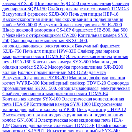
камера SYX-50
Шпигорезка SQD-550 промышленная
Слайсер
для нарезки SQPJ-150
Слайсер для нарезки соломкой TDMC-3
Вакуумный фаршемес SZJB-300
Печь для пиццы HEP-18
Высокоскоростная линия для скручивания и подвешивания
колбас WZG6000
Вакуумный массажер для мяса SGR-2000
Шкаф шоковой заморозки CS-10P
Фаршемес SJB-500, бак 500
л
Чеквейер с отбраковщиком CW200
Коптильная камера SYX-
250
Сковорода промышленная SKXC-600,
опрокидывающаяся, электрическая
Вакуумный фаршемес
SZJB-750
Печь для пиццы HPW-33E
Слайсер для нарезки
замороженного мяса TDMS-F2
Электрическая конвекционная
печь HEA-16P
Коптильная камера SYX-500
Машина для
обвязки колбас SZX-2
Мясорубка промышленная SJR-D200
волчок
Волчок промышленный SJR-D250 для мяса
Вакуумный фаршемес SZJB-200
Машина для формирования
котлет WYRB-300
Конвейерный слайсер TDVC-20
Сковорода
промышленная SKXC-500, опрокидывающаяся, электрическая
Слайсер для нарезки замороженного мяса TDMS-F4
Коптильная камера SYX-100
Электрическая конвекционная
печь HEA-5P
Коптильная камера SYX-1000
Шкуросъемная
машина для рыбы и кальмара YP-30
Печь для пиццы HEP-12
Высокоскоростная линия для скручивания и подвешивания
колбас GN1600 ll
Электрическая конвекционная печь HEA-
12P
Слайсер для нарезки соломкой TDMC-3E
Шкаф шоковой
заморозки CS-15PUT
Инъектор для мяса и рыбы SYZ-240