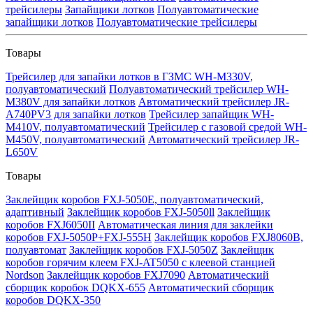
трейсилеры
Запайщики лотков
Полуавтоматические
запайщики лотков
Полуавтоматические трейсилеры
Товары
Трейсилер для запайки лотков в ГЗМС WH-M330V,
полуавтоматический
Полуавтоматический трейсилер WH-
M380V для запайки лотков
Автоматический трейсилер JR-
A740PV3 для запайки лотков
Трейсилер запайщик WH-
M410V, полуавтоматический
Трейсилер с газовой средой WH-
M450V, полуавтоматический
Автоматический трейсилер JR-
L650V
Товары
Заклейщик коробов FXJ-5050E, полуавтоматический,
адаптивный
Заклейщик коробов FXJ-5050ll
Заклейщик
коробов FXJ6050II
Автоматическая линия для заклейки
коробов FXJ-5050P+FXJ-555H
Заклейщик коробов FXJ8060B,
полуавтомат
Заклейщик коробов FXJ-5050Z
Заклейщик
коробов горячим клеем FXJ-AT5050 с клеевой станцией
Nordson
Заклейщик коробов FXJ7090
Автоматический
сборщик коробок DQKX-655
Автоматический сборщик
коробов DQKX-350