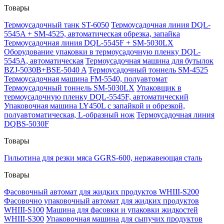
Товары
Термоусадочный танк ST-6050
Термоусадочная линия DQL-
5545A + SM-4525, автоматическая обрезка, запайка
Термоусадочная линия DQL-5545F + SM-5030LX
Оборудование упаковки в термоусадочную пленку DQL-
5545A, автоматическая
Термоусадочная машина для бутылок
BZJ-5030B+BSE-5040 A
Термоусадочный тоннель SM-4525
Термоусадочная машина FM-5540, полуавтомат
Термоусадочный тоннель SM-5030LX
Упаковщик в
термоусадочную пленку DQL-5545F, автоматический
Упаковочная машина LY450L с запайкой и обрезкой,
полуавтоматическая, L-образный нож
Термоусадочная линия
DQBS-5030F
Товары
Гильотина для резки мяса GGRS-600, нержавеющая сталь
Товары
Фасовочный автомат для жидких продуктов WHIII-S200
Фасовочно упаковочный автомат для жидких продуктов
WHIII-S100
Машина для фасовки и упаковки жидкостей
WHIII-S300
Упаковочная машина для сыпучих продуктов