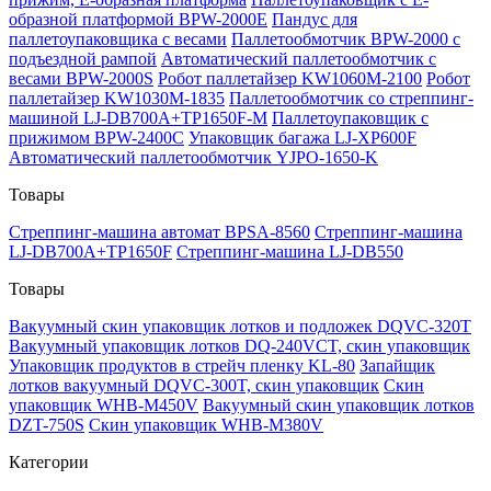
образной платформой BPW-2000E
Пандус для
паллетоупаковщика с весами
Паллетообмотчик BPW-2000 с
подъездной рампой
Автоматический паллетообмотчик с
весами BPW-2000S
Робот паллетайзер KW1060M-2100
Робот
паллетайзер KW1030M-1835
Паллетообмотчик со стреппинг-
машиной LJ-DB700A+TP1650F-M
Паллетоупаковщик с
прижимом BPW-2400C
Упаковщик багажа LJ-XP600F
Автоматический паллетообмотчик YJPO-1650-K
Товары
Стреппинг-машина автомат BPSA-8560
Стреппинг-машина
LJ-DB700A+TP1650F
Стреппинг-машина LJ-DB550
Товары
Вакуумный скин упаковщик лотков и подложек DQVC-320T
Вакуумный упаковщик лотков DQ-240VCT, скин упаковщик
Упаковщик продуктов в стрейч пленку KL-80
Запайщик
лотков вакуумный DQVC-300T, скин упаковщик
Скин
упаковщик WHB-M450V
Вакуумный скин упаковщик лотков
DZT-750S
Скин упаковщик WHB-M380V
Категории