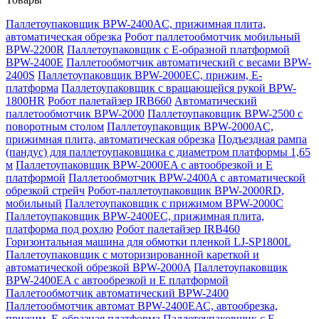
Паллетоупаковщик BPW-2400AC, прижимная плита,
автоматическая обрезка
Робот паллетообмотчик мобильный
BPW-2200R
Паллетоупаковщик с Е-образной платформой
BPW-2400E
Паллетообмотчик автоматический с весами BPW-
2400S
Паллетоупаковщик BPW-2000EC, прижим, Е-
платформа
Паллетоупаковщик с вращающейся рукой BPW-
1800HR
Робот палетайзер IRB660
Автоматический
паллетообмотчик BPW-2000
Паллетоупаковщик BPW-2500 с
поворотным столом
Паллетоупаковщик BPW-2000AC,
прижимная плита, автоматическая обрезка
Подъездная рампа
(пандус) для паллетоупаковщика с диаметром платформы 1,65
м
Паллетоупаковщик BPW-2000EA с автообрезкой и Е
платформой
Паллетообмотчик BPW-2400A с автоматической
обрезкой стрейч
Робот-паллетоупаковщик BPW-2000RD,
мобильный
Паллетоупаковщик с прижимом BPW-2000C
Паллетоупаковщик BPW-2400EC, прижимная плита,
платформа под рохлю
Робот палетайзер IRB460
Горизонтальная машина для обмотки пленкой LJ-SP1800L
Паллетоупаковщик с моторизированной кареткой и
автоматической обрезкой BPW-2000A
Паллетоупаковщик
BPW-2400EA с автообрезкой и Е платформой
Паллетообмотчик автоматический BPW-2400
Паллетообмотчик автомат BPW-2400ЕАС, автообрезка,
прижим, Е-образная платформа
Паллетоупаковщик с Е-