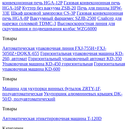
конвекционная печь HGA-12P
Газовая конвекционная печь
HGA-16P
Куттер без вакуума ZSB-20
Печь для пиццы HPW-
33E
Шкаф шоковой заморозки CS-3P
Газовая конвекционная
печь HGA-8P
Вакуумный фаршемес SZJB-2500
Слайсер для
нарезки соломкой TDMC-3
Высокоскоростная линия для
скручивания и подвешивания колбас WZG6000
Товары
Автоматическая упаковочная линия FXJ-755H+FXJ-
5050Z+DQKX-655
Горизонтальная упаковочная машина KD-
260, автомат
Горизонтальный упаковочный автомат KD-350
Упаковочная машина KD-450 горизонтальная
Горизонтальная
упаковочная машина KD-600
Товары
Машина для укупорки винных бутылок ZRTY-1F,
полуавтоматическая
Укупорщик алюминиевых крышек DK-
50/D, полуавтоматический
Товары
Автоматическая этикетировочная машина T-120D
Категории