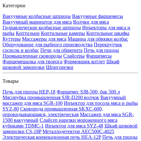
Категории
Вакуумные колбасные шприцы
Вакуумные фаршемесы
Вакуумный маринатор для мяса
Волчки для мяса
Гидравлические колбасные шприцы
Инъекторы для мяса и
рыбы
Коптильни
Коптильные камеры
Коптильные шкафы
Куттеры
Массажеры для мяса
Машина для обвязки колбас
Оборудование для рыбного производства
Перекрутчик
сосисок и колбас
Печи для общепита
Печь для пиццы
Промышленные сковороды
Слайсеры
Фаршемесы
Фаршемешалка для творога
Формовщик котлет
Шкаф
шоковой заморозки
Шпигорезки
Товары
Печь для пиццы HEP-18
Фаршемес SJB-500, бак 500 л
Мясорубка промышленная SJR-D200 волчок
Вакуумный
массажер для мяса SGR-100
Инъектор для посола мяса и рыбы
SYZ-80
Сковорода промышленная SKXC-600,
опрокидывающаяся, электрическая
Массажер для мяса SGR-
1500 вакуумный
Слайсер нарезки мороженного мяса
кубиками TDMC-1
Инъектор для мяса SYZ-48
Шкаф шоковой
заморозки CS-18P
Металлодетектор AEC500C-4025
Электрическая конвекционная печь HEA-12P
Печь для пиццы