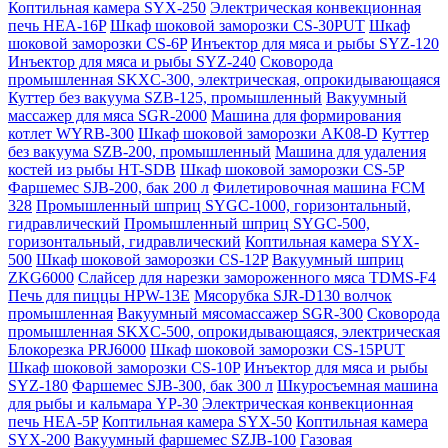
Коптильная камера SYX-250
Электрическая конвекционная
печь HEA-16P
Шкаф шоковой заморозки CS-30PUT
Шкаф
шоковой заморозки CS-6P
Инъектор для мяса и рыбы SYZ-120
Инъектор для мяса и рыбы SYZ-240
Сковорода
промышленная SKXC-300, электрическая, опрокидывающаяся
Куттер без вакуума SZB-125, промышленный
Вакуумный
массажер для мяса SGR-2000
Машина для формирования
котлет WYRB-300
Шкаф шоковой заморозки AK08-D
Куттер
без вакуума SZB-200, промышленный
Машина для удаления
костей из рыбы HT-SDB
Шкаф шоковой заморозки CS-5P
Фаршемес SJB-200, бак 200 л
Филетировочная машина FCM
328
Промышленный шприц SYGC-1000, горизонтальный,
гидравлический
Промышленный шприц SYGC-500,
горизонтальный, гидравлический
Коптильная камера SYX-
500
Шкаф шоковой заморозки CS-12P
Вакуумный шприц
ZKG6000
Слайсер для нарезки замороженного мяса TDMS-F4
Печь для пиццы HPW-13E
Мясорубка SJR-D130 волчок
промышленная
Вакуумный мясомассажер SGR-300
Сковорода
промышленная SKXC-500, опрокидывающаяся, электрическая
Блокорезка PRJ6000
Шкаф шоковой заморозки CS-15PUT
Шкаф шоковой заморозки CS-10P
Инъектор для мяса и рыбы
SYZ-180
Фаршемес SJB-300, бак 300 л
Шкуросъемная машина
для рыбы и кальмара YP-30
Электрическая конвекционная
печь HEA-5P
Коптильная камера SYX-50
Коптильная камера
SYX-200
Вакуумный фаршемес SZJB-100
Газовая