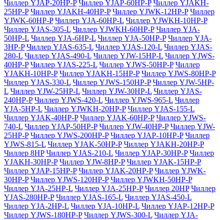
Чиллер YJAP-20HP-P
Чиллер YJAP-60HP-P
Чиллер YJAKH-
25HP-P
Чиллер YJAKH-40HP-P
Чиллер YJWK-12HP-P
Чиллер
YJWK-60HP-P
Чиллер YJA-60HP-L
Чиллер YJWKH-10HP-P
Чиллер YJAS-305-L
Чиллер YJWKH-60HP-P
Чиллер YJA-
50HP-L
Чиллер YJA-6HP-L
Чиллер YJA-50HP-P
Чиллер YJA-
3HP-P
Чиллер YJAS-635-L
Чиллер YJAS-120-L
Чиллер YJAS-
280-L
Чиллер YJAS-490-L
Чиллер YJW-15HP-L
Чиллер YJWS-
40HP-P
Чиллер YJAS-225-L
Чиллер YJWS-50HP-P
Чиллер
YJAKH-10HP-P
Чиллер YJAKH-15HP-P
Чиллер YJWS-80HP-P
Чиллер YJAS-330-L
Чиллер YJWS-150HP-P
Чиллер YJW-5HP-
L
Чиллер YJW-25HP-L
Чиллер YJW-30HP-L
Чиллер YJAS-
240HP-P
Чиллер YJWS-420-L
Чиллер YJWS-965-L
Чиллер
YJA-5HP-L
Чиллер YJWKH-20HP-P
Чиллер YJAS-155-L
Чиллер YJAK-40HP-P
Чиллер YJAK-60HP-P
Чиллер YJWS-
740-L
Чиллер YJAP-50HP-P
Чиллер YJW-40HP-P
Чиллер YJW-
25HP-P
Чиллер YJWS-200HP-P
Чиллер YJAP-10HP-P
Чиллер
YJWS-815-L
Чиллер YJAK-50HP-P
Чиллер YJAKH-20HP-P
Чиллер 8HP
Чиллер YJAS-210-L
Чиллер YJAP-30HP-P
Чиллер
YJAKH-30HP-P
Чиллер YJW-8HP-P
Чиллер YJAK-15HP-P
Чиллер YJAP-15HP-P
Чиллер YJAK-20HP-P
Чиллер YJWK-
30HP-P
Чиллер YJWS-120HP-P
Чиллер YJWKH-50HP-P
Чиллер YJA-25HP-L
Чиллер YJA-25HP-P
Чиллер 20HP
Чиллер
YJAS-280HP-P
Чиллер YJAS-165-L
Чиллер YJAS-450-L
Чиллер YJA-2HP-L
Чиллер YJA-10HP-L
Чиллер YJAP-12HP-P
Чиллер YJWS-180HP-P
Чиллер YJWS-300-L
Чиллер YJA-