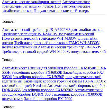
Автоматические запайщики лотков
Автоматические
трейсилеры
Запайщики лотков
Полуавтоматические
запайщики лотков
Полуавтоматические трейсилеры
Товары
Автоматический трейсилер JR-A740PV3 для запайки лотков
Трейсилер запайщик WH-M410V, полуавтоматический
Полуавтоматический трейсилер WH-M380V для запайки
лотков
Трейсилер для запайки лотков в ГЗМС WH-M330V,
полуавтоматический
Автоматический трейсилер JR-L650V
Трейсилер с газовой средой WH-M450V, полуавтоматический
Товары
Автоматическая линия для заклейки коробов FXJ-5050P+FXJ-
555H
Заклейщик коробов FXJ6050II
Заклейщик коробов FXJ-
5050ll
Заклейщик коробов FXJ-5050E, полуавтоматический,
адаптивный
Заклейщик коробов горячим клеем FXJ-AT5050 с
клеевой станцией Nordson
Автоматический сборщик коробок
DQKX-655
Заклейщик коробов FXJ-5050Z
Автоматический
сборщик коробов DQKX-350
Заклейщик коробов FXJ8060B,
полуавтомат
Заклейщик коробов FXJ7090
Товары