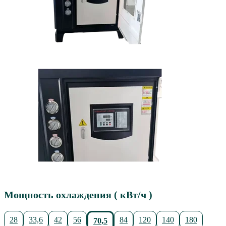
Мощность охлаждения ( кВт/ч )
28
33,6
42
56
84
120
140
180
70,5