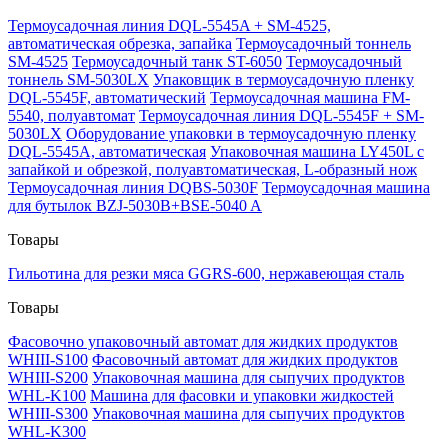
Термоусадочная линия DQL-5545A + SM-4525,
автоматическая обрезка, запайка
Термоусадочный тоннель
SM-4525
Термоусадочный танк ST-6050
Термоусадочный
тоннель SM-5030LX
Упаковщик в термоусадочную пленку
DQL-5545F, автоматический
Термоусадочная машина FM-
5540, полуавтомат
Термоусадочная линия DQL-5545F + SM-
5030LX
Оборудование упаковки в термоусадочную пленку
DQL-5545A, автоматическая
Упаковочная машина LY450L с
запайкой и обрезкой, полуавтоматическая, L-образный нож
Термоусадочная линия DQBS-5030F
Термоусадочная машина
для бутылок BZJ-5030B+BSE-5040 A
Товары
Гильотина для резки мяса GGRS-600, нержавеющая сталь
Товары
Фасовочно упаковочный автомат для жидких продуктов
WHIII-S100
Фасовочный автомат для жидких продуктов
WHIII-S200
Упаковочная машина для сыпучих продуктов
WHL-K100
Машина для фасовки и упаковки жидкостей
WHIII-S300
Упаковочная машина для сыпучих продуктов
WHL-K300