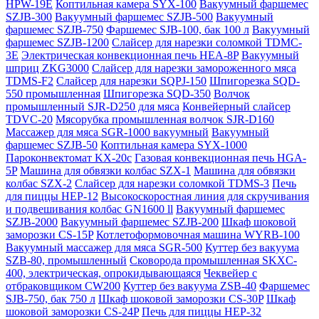
HPW-19E
Коптильная камера SYX-100
Вакуумный фаршемес
SZJB-300
Вакуумный фаршемес SZJB-500
Вакуумный
фаршемес SZJB-750
Фаршемес SJB-100, бак 100 л
Вакуумный
фаршемес SZJB-1200
Слайсер для нарезки соломкой TDMC-
3E
Электрическая конвекционная печь HEA-8P
Вакуумный
шприц ZKG3000
Слайсер для нарезки замороженного мяса
TDMS-F2
Слайсер для нарезки SQPJ-150
Шпигорезка SQD-
550 промышленная
Шпигорезка SQD-350
Волчок
промышленный SJR-D250 для мяса
Конвейерный слайсер
TDVC-20
Мясорубка промышленная волчок SJR-D160
Массажер для мяса SGR-1000 вакуумный
Вакуумный
фаршемес SZJB-50
Коптильная камера SYX-1000
Пароконвектомат KX-20c
Газовая конвекционная печь HGA-
5P
Машина для обвязки колбас SZX-1
Машина для обвязки
колбас SZX-2
Слайсер для нарезки соломкой TDMS-3
Печь
для пиццы HEP-12
Высокоскоростная линия для скручивания
и подвешивания колбас GN1600 ll
Вакуумный фаршемес
SZJB-2000
Вакуумный фаршемес SZJB-200
Шкаф шоковой
заморозки CS-15P
Котлетоформовочная машина WYRB-100
Вакуумный массажер для мяса SGR-500
Куттер без вакуума
SZB-80, промышленный
Сковорода промышленная SKXC-
400, электрическая, опрокидывающаяся
Чеквейер с
отбраковщиком CW200
Куттер без вакуума ZSB-40
Фаршемес
SJB-750, бак 750 л
Шкаф шоковой заморозки CS-30P
Шкаф
шоковой заморозки CS-24P
Печь для пиццы HEP-32