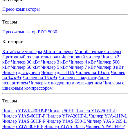
Пресс-компакторы
Товары
Пресс-компактор PZO 5030
Категории
Китайские чиллеры
Мини чиллеры
Моноблочные чиллеры
Проточный охладитель воды
Фреоновый чиллер
Чиллер 2
кВт
Чиллер 30 кВт
Чиллер 3 кВт
Чиллер 4 кВт
Чиллер 500
кВт
Чиллер 50 кВт
Чиллер 5 кВт
Чиллер 7 кВт
Чиллер 8 кВт
Чиллер для купели
Чиллер для ТПА
Чиллер на 10 квт
Чиллер
на 14 кВт
Чиллер на 15 кВт
Чиллер с кожухотрубным
испарителем
Чиллеры с воздушным охлаждением
Чиллеры с
шнековым компрессором
Товары
Чиллер YJWK-20HP-P
Чиллер 50HP
Чиллер YJW-50HP-P
Чиллер YJAS-60HP-P
Чиллер YJW-20HP-L
Чиллер YJA-1HP-L
Чиллер YJAS-50HP-P
Чиллер YJAS-550-L
Чиллер YJAS-265-L
Чиллер YJW-30HP-P
Чиллер YJWS-195-L
Чиллер YJW-5HP-P