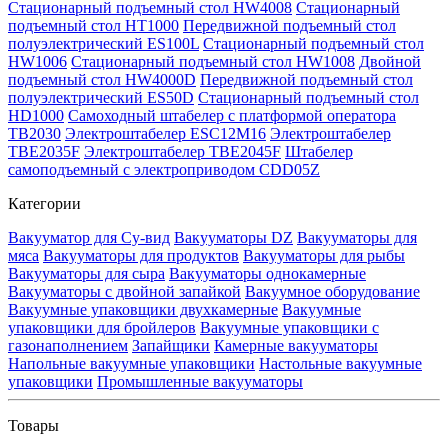
Стационарный подъемный стол HW4008
Стационарный
подъемный стол HT1000
Передвижной подъемный стол
полуэлектрический ES100L
Стационарный подъемный стол
HW1006
Стационарный подъемный стол HW1008
Двойной
подъемный стол HW4000D
Передвижной подъемный стол
полуэлектрический ES50D
Стационарный подъемный стол
HD1000
Самоходный штабелер с платформой оператора
TB2030
Электроштабелер ESC12M16
Электроштабелер
TBE2035F
Электроштабелер TBE2045F
Штабелер
самоподъемный с электроприводом CDD05Z
Категории
Вакууматор для Су-вид
Вакууматоры DZ
Вакууматоры для
мяса
Вакууматоры для продуктов
Вакууматоры для рыбы
Вакууматоры для сыра
Вакууматоры однокамерные
Вакууматоры с двойной запайкой
Вакуумное оборудование
Вакуумные упаковщики двухкамерные
Вакуумные
упаковщики для бройлеров
Вакуумные упаковщики с
газонаполнением
Запайщики
Камерные вакууматоры
Напольные вакуумные упаковщики
Настольные вакуумные
упаковщики
Промышленные вакууматоры
Товары