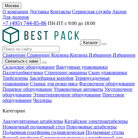
Москва
О компании
Доставка
Контакты
Сервисная служба
Акции
Для дилеров
+7 (495) 744-85-86
ПН-ПТ с
9:00
до
18:00
Каталог
Сравнение
Сравнение
Корзина
Корзина
Избранное
Избранное
Связаться с нами
Складское оборудование
Вакуумные упаковщики
Паллетообмотчики
Стреппинг-машины
Скин упаковщики
Трейсилеры
Заклейщики коробов
Термоусадочные
упаковщики
Станки для резки мяса
Фасовочное оборудование
Пищевое оборудование
Упаковочные автоматы
Укупорочное
оборудование
Этикетировочное оборудование
Прессовое
оборудование
Чиллеры
Категории
Аккумуляторные штабелеры
Китайские электроштабелеры
Ножничный подъемный стол
Поводковые штабелеры
Подъемная платформа гидравлическая
Подъемные столы
Ручной штабелер
Самоходная тележка с платформой для