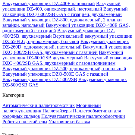
Вакуумный упаковщик DZ-400E напольный
Вакуумный
упаковщик DZ-400, однокамерный, настольный
Вакуумный
упаковщик DZQ-600/2SB GAS с газацией, двухкамерный
Вакуумный упаковщик DZ-800, однокамерный, 2 планки
запайки, напольный
Вакуумный упаковщик DZQ-400E GAS,
однокамерный с газацией
Вакуумный упаковщик DZ-
400/2SB, двухкамерный
Вертикальный вакуумный упаковщик
DZ-650/LG, однокамерный, большой
Вакуумный упаковщик
DZ-260D, однокамерный, настольный
Вакуумный упаковщик
DZQ-800/2SB GAS, двухкамерный с газацией
Вакуумный
упаковщик DZ-600/2SB двухкамерный
Вакуумный упаковщик
DZQ-400/2SB GAS, двухкамерный с газонаполнением
Вакуумный упаковщик DZ-500, однокамерный, напольный
Вакуумный упаковщик DZQ-500E GAS с газацией
Вакуумный упаковщик DZ-500/2SB
Вакуумный упаковщик
DZ-500/2SB GAS
Категории
Автоматический паллетообмотчик
Мобильный
паллетоупаковщик
Паллетайзеры
Паллетообмотчики для
холодных складов
Полуавтоматические паллетообмотчики
Роботы паллетайзеры
Упаковщики багажа
Товары