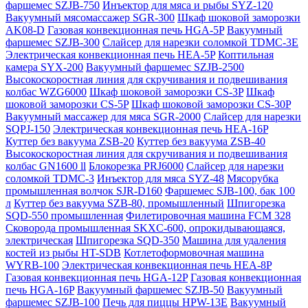
фаршемес SZJB-750
Инъектор для мяса и рыбы SYZ-120
Вакуумный мясомассажер SGR-300
Шкаф шоковой заморозки
AK08-D
Газовая конвекционная печь HGA-5P
Вакуумный
фаршемес SZJB-300
Слайсер для нарезки соломкой TDMC-3E
Электрическая конвекционная печь HEA-5P
Коптильная
камера SYX-200
Вакуумный фаршемес SZJB-2500
Высокоскоростная линия для скручивания и подвешивания
колбас WZG6000
Шкаф шоковой заморозки CS-3P
Шкаф
шоковой заморозки CS-5P
Шкаф шоковой заморозки CS-30P
Вакуумный массажер для мяса SGR-2000
Слайсер для нарезки
SQPJ-150
Электрическая конвекционная печь HEA-16P
Куттер без вакуума ZSB-20
Куттер без вакуума ZSB-40
Высокоскоростная линия для скручивания и подвешивания
колбас GN1600 ll
Блокорезка PRJ6000
Слайсер для нарезки
соломкой TDMC-3
Инъектор для мяса SYZ-48
Мясорубка
промышленная волчок SJR-D160
Фаршемес SJB-100, бак 100
л
Куттер без вакуума SZB-80, промышленный
Шпигорезка
SQD-550 промышленная
Филетировочная машина FCM 328
Сковорода промышленная SKXC-600, опрокидывающаяся,
электрическая
Шпигорезка SQD-350
Машина для удаления
костей из рыбы HT-SDB
Котлетоформовочная машина
WYRB-100
Электрическая конвекционная печь HEA-8P
Газовая конвекционная печь HGA-12P
Газовая конвекционная
печь HGA-16P
Вакуумный фаршемес SZJB-50
Вакуумный
фаршемес SZJB-100
Печь для пиццы HPW-13E
Вакуумный