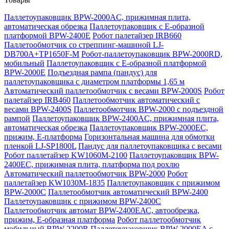
Паллетоупаковщик BPW-2000AC, прижимная плита,
автоматическая обрезка
Паллетоупаковщик с Е-образной
платформой BPW-2400E
Робот палетайзер IRB660
Паллетообмотчик со стреппинг-машиной LJ-
DB700A+TP1650F-M
Робот-паллетоупаковщик BPW-2000RD,
мобильный
Паллетоупаковщик с Е-образной платформой
BPW-2000E
Подъездная рампа (пандус) для
паллетоупаковщика с диаметром платформы 1,65 м
Автоматический паллетообмотчик с весами BPW-2000S
Робот
палетайзер IRB460
Паллетообмотчик автоматический с
весами BPW-2400S
Паллетообмотчик BPW-2000 с подъездной
рампой
Паллетоупаковщик BPW-2400AC, прижимная плита,
автоматическая обрезка
Паллетоупаковщик BPW-2000EC,
прижим, Е-платформа
Горизонтальная машина для обмотки
пленкой LJ-SP1800L
Пандус для паллетоупаковщика с весами
Робот паллетайзер KW1060M-2100
Паллетоупаковщик BPW-
2400EC, прижимная плита, платформа под рохлю
Автоматический паллетообмотчик BPW-2000
Робот
паллетайзер KW1030M-1835
Паллетоупаковщик с прижимом
BPW-2000C
Паллетообмотчик автоматический BPW-2400
Паллетоупаковщик с прижимом BPW-2400C
Паллетообмотчик автомат BPW-2400ЕАС, автообрезка,
прижим, Е-образная платформа
Робот паллетообмотчик
мобильный BPW-2200R
Паллетоупаковщик BPW-2000EA с