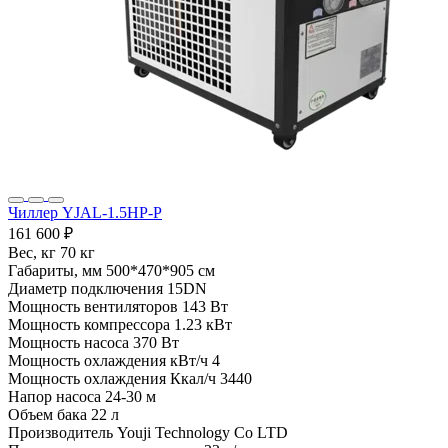
Чиллер YJAL-1.5HP-P
161 600 ₽
Вес, кг
70 кг
Габариты, мм
500*470*905 см
Диаметр подключения
15DN
Мощность вентиляторов
143 Вт
Мощность компрессора
1.23 кВт
Мощность насоса
370 Вт
Мощность охлаждения кВт/ч
4
Мощность охлаждения Ккал/ч
3440
Напор насоса
24-30 м
Объем бака
22 л
Производитель
Youji Technology Co LTD