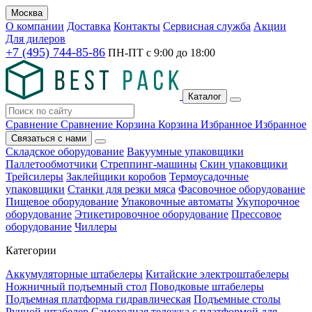
Москва
О компании
Доставка
Контакты
Сервисная служба
Акции
Для дилеров
+7 (495) 744-85-86
ПН-ПТ с
9:00
до
18:00
Каталог
Сравнение
Сравнение
Корзина
Корзина
Избранное
Избранное
Связаться с нами
Складское оборудование
Вакуумные упаковщики
Паллетообмотчики
Стреппинг-машины
Скин упаковщики
Трейсилеры
Заклейщики коробов
Термоусадочные
упаковщики
Станки для резки мяса
Фасовочное оборудование
Пищевое оборудование
Упаковочные автоматы
Укупорочное
оборудование
Этикетировочное оборудование
Прессовое
оборудование
Чиллеры
Категории
Аккумуляторные штабелеры
Китайские электроштабелеры
Ножничный подъемный стол
Поводковые штабелеры
Подъемная платформа гидравлическая
Подъемные столы
Ручной штабелер
Самоходная тележка с платформой для