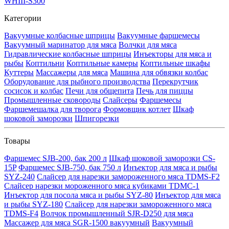
WHIII-S300
Категории
Вакуумные колбасные шприцы
Вакуумные фаршемесы
Вакуумный маринатор для мяса
Волчки для мяса
Гидравлические колбасные шприцы
Инъекторы для мяса и
рыбы
Коптильни
Коптильные камеры
Коптильные шкафы
Куттеры
Массажеры для мяса
Машина для обвязки колбас
Оборудование для рыбного производства
Перекрутчик
сосисок и колбас
Печи для общепита
Печь для пиццы
Промышленные сковороды
Слайсеры
Фаршемесы
Фаршемешалка для творога
Формовщик котлет
Шкаф
шоковой заморозки
Шпигорезки
Товары
Фаршемес SJB-200, бак 200 л
Шкаф шоковой заморозки CS-
15P
Фаршемес SJB-750, бак 750 л
Инъектор для мяса и рыбы
SYZ-240
Слайсер для нарезки замороженного мяса TDMS-F2
Слайсер нарезки мороженного мяса кубиками TDMC-1
Инъектор для посола мяса и рыбы SYZ-80
Инъектор для мяса
и рыбы SYZ-180
Слайсер для нарезки замороженного мяса
TDMS-F4
Волчок промышленный SJR-D250 для мяса
Массажер для мяса SGR-1500 вакуумный
Вакуумный