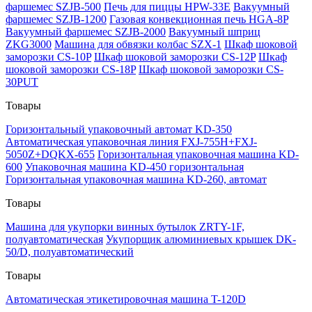
фаршемес SZJB-500
Печь для пиццы HPW-33E
Вакуумный
фаршемес SZJB-1200
Газовая конвекционная печь HGA-8P
Вакуумный фаршемес SZJB-2000
Вакуумный шприц
ZKG3000
Машина для обвязки колбас SZX-1
Шкаф шоковой
заморозки CS-10P
Шкаф шоковой заморозки CS-12P
Шкаф
шоковой заморозки CS-18P
Шкаф шоковой заморозки CS-
30PUT
Товары
Горизонтальный упаковочный автомат KD-350
Автоматическая упаковочная линия FXJ-755H+FXJ-
5050Z+DQKX-655
Горизонтальная упаковочная машина KD-
600
Упаковочная машина KD-450 горизонтальная
Горизонтальная упаковочная машина KD-260, автомат
Товары
Машина для укупорки винных бутылок ZRTY-1F,
полуавтоматическая
Укупорщик алюминиевых крышек DK-
50/D, полуавтоматический
Товары
Автоматическая этикетировочная машина T-120D