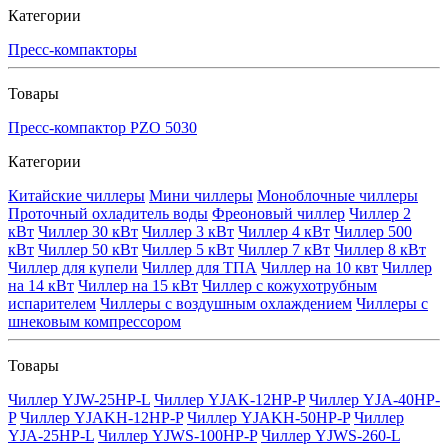
Категории
Пресс-компакторы
Товары
Пресс-компактор PZO 5030
Категории
Китайские чиллеры
Мини чиллеры
Моноблочные чиллеры
Проточный охладитель воды
Фреоновый чиллер
Чиллер 2
кВт
Чиллер 30 кВт
Чиллер 3 кВт
Чиллер 4 кВт
Чиллер 500
кВт
Чиллер 50 кВт
Чиллер 5 кВт
Чиллер 7 кВт
Чиллер 8 кВт
Чиллер для купели
Чиллер для ТПА
Чиллер на 10 квт
Чиллер
на 14 кВт
Чиллер на 15 кВт
Чиллер с кожухотрубным
испарителем
Чиллеры с воздушным охлаждением
Чиллеры с
шнековым компрессором
Товары
Чиллер YJW-25HP-L
Чиллер YJAK-12HP-P
Чиллер YJA-40HP-
P
Чиллер YJAKH-12HP-P
Чиллер YJAKH-50HP-P
Чиллер
YJA-25HP-L
Чиллер YJWS-100HP-P
Чиллер YJWS-260-L