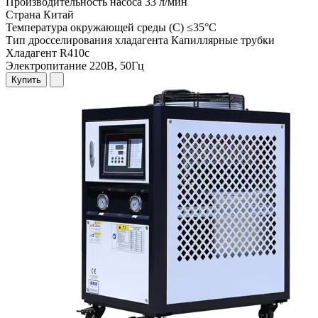
Производительность насоса
33 л/мин
Страна
Китай
Температура окружающей среды (С)
≤35°C
Тип дросселирования хладагента
Капиллярные трубки
Хладагент
R410c
Электропитание
220В, 50Гц
Купить