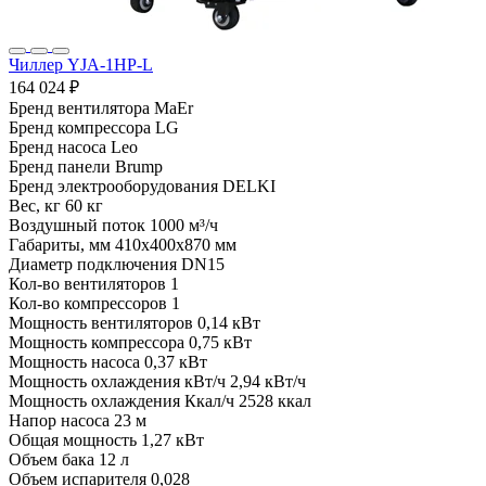
Чиллер YJA-1HP-L
164 024 ₽
Бренд вентилятора
MaEr
Бренд компрессора
LG
Бренд насоса
Leo
Бренд панели
Brump
Бренд электрооборудования
DELKI
Вес, кг
60 кг
Воздушный поток
1000 м³/ч
Габариты, мм
410x400x870 мм
Диаметр подключения
DN15
Кол-во вентиляторов
1
Кол-во компрессоров
1
Мощность вентиляторов
0,14 кВт
Мощность компрессора
0,75 кВт
Мощность насоса
0,37 кВт
Мощность охлаждения кВт/ч
2,94 кВт/ч
Мощность охлаждения Ккал/ч
2528 ккал
Напор насоса
23 м
Общая мощность
1,27 кВт
Объем бака
12 л
Объем испарителя
0,028