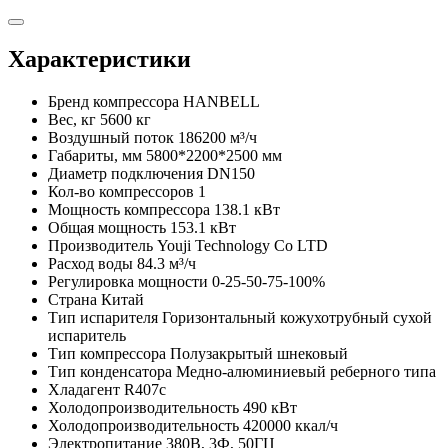
Характеристики
Бренд компрессора
HANBELL
Вес, кг
5600 кг
Воздушный поток
186200 м³/ч
Габариты, мм
5800*2200*2500 мм
Диаметр подключения
DN150
Кол-во компрессоров
1
Мощность компрессора
138.1 кВт
Общая мощность
153.1 кВт
Производитель
Youji Technology Co LTD
Расход воды
84.3 м³/ч
Регулировка мощности
0-25-50-75-100%
Страна
Китай
Тип испарителя
Горизонтальный кожухотрубный сухой
испаритель
Тип компрессора
Полузакрытый шнековый
Тип конденсатора
Медно-алюминиевый реберного типа
Хладагент
R407c
Холодопроизводительность
490 кВт
Холодопроизводительность
420000 ккал/ч
Электропитание
380В, 3Ф, 50ГЦ