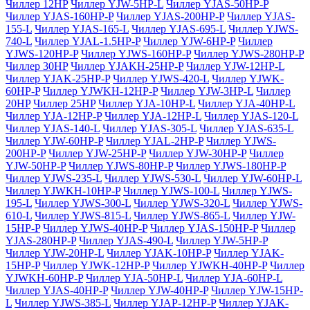
Чиллер 12HP
Чиллер YJW-5HP-L
Чиллер YJAS-50HP-P
Чиллер YJAS-160HP-P
Чиллер YJAS-200HP-P
Чиллер YJAS-
155-L
Чиллер YJAS-165-L
Чиллер YJAS-695-L
Чиллер YJWS-
740-L
Чиллер YJAL-1.5HP-P
Чиллер YJW-6HP-P
Чиллер
YJWS-120HP-P
Чиллер YJWS-160HP-P
Чиллер YJWS-280HP-P
Чиллер 30HP
Чиллер YJAKH-25HP-P
Чиллер YJW-12HP-L
Чиллер YJAK-25HP-P
Чиллер YJWS-420-L
Чиллер YJWK-
60HP-P
Чиллер YJWKH-12HP-P
Чиллер YJW-3HP-L
Чиллер
20HP
Чиллер 25HP
Чиллер YJA-10HP-L
Чиллер YJA-40HP-L
Чиллер YJA-12HP-P
Чиллер YJA-12HP-L
Чиллер YJAS-120-L
Чиллер YJAS-140-L
Чиллер YJAS-305-L
Чиллер YJAS-635-L
Чиллер YJW-60HP-P
Чиллер YJAL-2HP-P
Чиллер YJWS-
200HP-P
Чиллер YJW-25HP-P
Чиллер YJW-30HP-P
Чиллер
YJW-50HP-P
Чиллер YJWS-80HP-P
Чиллер YJWS-180HP-P
Чиллер YJWS-235-L
Чиллер YJWS-530-L
Чиллер YJW-60HP-L
Чиллер YJWKH-10HP-P
Чиллер YJWS-100-L
Чиллер YJWS-
195-L
Чиллер YJWS-300-L
Чиллер YJWS-320-L
Чиллер YJWS-
610-L
Чиллер YJWS-815-L
Чиллер YJWS-865-L
Чиллер YJW-
15HP-P
Чиллер YJWS-40HP-P
Чиллер YJAS-150HP-P
Чиллер
YJAS-280HP-P
Чиллер YJAS-490-L
Чиллер YJW-5HP-P
Чиллер YJW-20HP-L
Чиллер YJAK-10HP-P
Чиллер YJAK-
15HP-P
Чиллер YJWK-12HP-P
Чиллер YJWKH-40HP-P
Чиллер
YJWKH-60HP-P
Чиллер YJA-50HP-L
Чиллер YJA-60HP-L
Чиллер YJAS-40HP-P
Чиллер YJW-40HP-P
Чиллер YJW-15HP-
L
Чиллер YJWS-385-L
Чиллер YJAP-12HP-P
Чиллер YJAK-