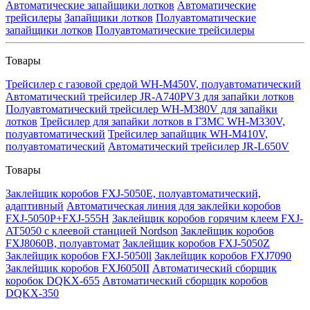
Автоматические запайщики лотков
Автоматические
трейсилеры
Запайщики лотков
Полуавтоматические
запайщики лотков
Полуавтоматические трейсилеры
Товары
Трейсилер с газовой средой WH-M450V, полуавтоматический
Автоматический трейсилер JR-A740PV3 для запайки лотков
Полуавтоматический трейсилер WH-M380V для запайки
лотков
Трейсилер для запайки лотков в ГЗМС WH-M330V,
полуавтоматический
Трейсилер запайщик WH-M410V,
полуавтоматический
Автоматический трейсилер JR-L650V
Товары
Заклейщик коробов FXJ-5050E, полуавтоматический,
адаптивный
Автоматическая линия для заклейки коробов
FXJ-5050P+FXJ-555H
Заклейщик коробов горячим клеем FXJ-
AT5050 с клеевой станцией Nordson
Заклейщик коробов
FXJ8060B, полуавтомат
Заклейщик коробов FXJ-5050Z
Заклейщик коробов FXJ-5050ll
Заклейщик коробов FXJ7090
Заклейщик коробов FXJ6050II
Автоматический сборщик
коробок DQKX-655
Автоматический сборщик коробов
DQKX-350