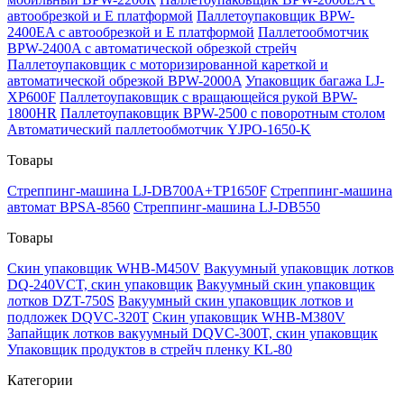
автообрезкой и Е платформой
Паллетоупаковщик BPW-
2400EA с автообрезкой и Е платформой
Паллетообмотчик
BPW-2400A с автоматической обрезкой стрейч
Паллетоупаковщик с моторизированной кареткой и
автоматической обрезкой BPW-2000A
Упаковщик багажа LJ-
XP600F
Паллетоупаковщик с вращающейся рукой BPW-
1800HR
Паллетоупаковщик BPW-2500 с поворотным столом
Автоматический паллетообмотчик YJPO-1650-K
Товары
Стреппинг-машина LJ-DB700A+TP1650F
Стреппинг-машина
автомат BPSA-8560
Стреппинг-машина LJ-DB550
Товары
Скин упаковщик WHB-M450V
Вакуумный упаковщик лотков
DQ-240VCT, скин упаковщик
Вакуумный скин упаковщик
лотков DZT-750S
Вакуумный скин упаковщик лотков и
подложек DQVC-320T
Скин упаковщик WHB-M380V
Запайщик лотков вакуумный DQVC-300T, скин упаковщик
Упаковщик продуктов в стрейч пленку KL-80
Категории