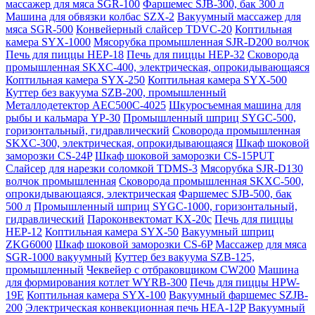
массажер для мяса SGR-100
Фаршемес SJB-300, бак 300 л
Машина для обвязки колбас SZX-2
Вакуумный массажер для
мяса SGR-500
Конвейерный слайсер TDVC-20
Коптильная
камера SYX-1000
Мясорубка промышленная SJR-D200 волчок
Печь для пиццы HEP-18
Печь для пиццы HEP-32
Сковорода
промышленная SKXC-400, электрическая, опрокидывающаяся
Коптильная камера SYX-250
Коптильная камера SYX-500
Куттер без вакуума SZB-200, промышленный
Металлодетектор AEC500C-4025
Шкуросъемная машина для
рыбы и кальмара YP-30
Промышленный шприц SYGC-500,
горизонтальный, гидравлический
Сковорода промышленная
SKXC-300, электрическая, опрокидывающаяся
Шкаф шоковой
заморозки CS-24P
Шкаф шоковой заморозки CS-15PUT
Слайсер для нарезки соломкой TDMS-3
Мясорубка SJR-D130
волчок промышленная
Сковорода промышленная SKXC-500,
опрокидывающаяся, электрическая
Фаршемес SJB-500, бак
500 л
Промышленный шприц SYGC-1000, горизонтальный,
гидравлический
Пароконвектомат KX-20c
Печь для пиццы
HEP-12
Коптильная камера SYX-50
Вакуумный шприц
ZKG6000
Шкаф шоковой заморозки CS-6P
Массажер для мяса
SGR-1000 вакуумный
Куттер без вакуума SZB-125,
промышленный
Чеквейер с отбраковщиком CW200
Машина
для формирования котлет WYRB-300
Печь для пиццы HPW-
19E
Коптильная камера SYX-100
Вакуумный фаршемес SZJB-
200
Электрическая конвекционная печь HEA-12P
Вакуумный