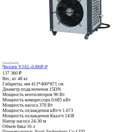
Чиллер YJAL-0.8HP-P
137 360 ₽
Вес, кг
48 кг
Габариты, мм
413*400*871 см
Диаметр подключения
15DN
Мощность вентиляторов
90 Вт
Мощность компрессора
0.685 кВт
Мощность насоса
370 Вт
Мощность охлаждения кВт/ч
1.673
Мощность охлаждения Ккал/ч
1438
Напор насоса
24-30 м
Объем бака
16 л
Производитель
Youji Technology Co LTD