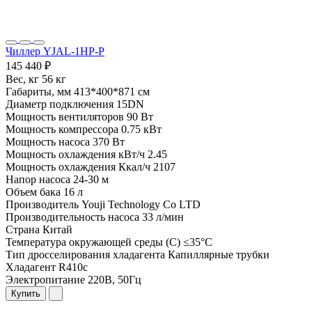
Чиллер YJAL-1HP-P
145 440 ₽
Вес, кг
56 кг
Габариты, мм
413*400*871 см
Диаметр подключения
15DN
Мощность вентиляторов
90 Вт
Мощность компрессора
0.75 кВт
Мощность насоса
370 Вт
Мощность охлаждения кВт/ч
2.45
Мощность охлаждения Ккал/ч
2107
Напор насоса
24-30 м
Объем бака
16 л
Производитель
Youji Technology Co LTD
Производительность насоса
33 л/мин
Страна
Китай
Температура окружающей среды (С)
≤35°C
Тип дросселирования хладагента
Капиллярные трубки
Хладагент
R410c
Электропитание
220В, 50Гц
Купить