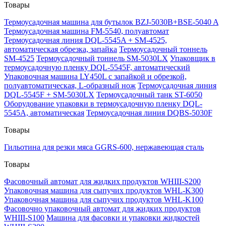
Товары
Термоусадочная машина для бутылок BZJ-5030B+BSE-5040 A
Термоусадочная машина FM-5540, полуавтомат
Термоусадочная линия DQL-5545A + SM-4525,
автоматическая обрезка, запайка
Термоусадочный тоннель
SM-4525
Термоусадочный тоннель SM-5030LX
Упаковщик в
термоусадочную пленку DQL-5545F, автоматический
Упаковочная машина LY450L с запайкой и обрезкой,
полуавтоматическая, L-образный нож
Термоусадочная линия
DQL-5545F + SM-5030LX
Термоусадочный танк ST-6050
Оборудование упаковки в термоусадочную пленку DQL-
5545A, автоматическая
Термоусадочная линия DQBS-5030F
Товары
Гильотина для резки мяса GGRS-600, нержавеющая сталь
Товары
Фасовочный автомат для жидких продуктов WHIII-S200
Упаковочная машина для сыпучих продуктов WHL-K300
Упаковочная машина для сыпучих продуктов WHL-K100
Фасовочно упаковочный автомат для жидких продуктов
WHIII-S100
Машина для фасовки и упаковки жидкостей