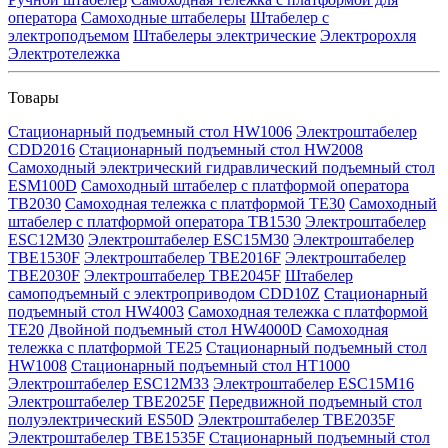
оператора
Самоходные штабелеры
Штабелер с
электроподъемом
Штабелеры электрические
Электророхля
Электротележка
Товары
Стационарный подъемный стол HW1006
Электроштабелер
CDD2016
Стационарный подъемный стол HW2008
Самоходный электрический гидравлический подъемный стол
ESM100D
Самоходный штабелер с платформой оператора
TB2030
Самоходная тележка с платформой TE30
Самоходный
штабелер с платформой оператора TB1530
Электроштабелер
ESC12M30
Электроштабелер ESC15M30
Электроштабелер
TBE1530F
Электроштабелер TBE2016F
Электроштабелер
TBE2030F
Электроштабелер TBE2045F
Штабелер
самоподъемный с электроприводом CDD10Z
Стационарный
подъемный стол HW4003
Самоходная тележка с платформой
TE20
Двойной подъемный стол HW4000D
Самоходная
тележка с платформой TE25
Стационарный подъемный стол
HW1008
Стационарный подъемный стол HT1000
Электроштабелер ESC12M33
Электроштабелер ESC15M16
Электроштабелер TBE2025F
Передвижной подъемный стол
полуэлектрический ES50D
Электроштабелер TBE2035F
Электроштабелер TBE1535F
Стационарный подъемный стол