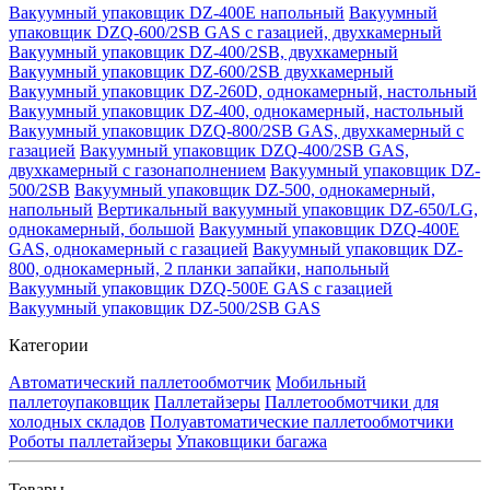
Вакуумный упаковщик DZ-400E напольный
Вакуумный
упаковщик DZQ-600/2SB GAS с газацией, двухкамерный
Вакуумный упаковщик DZ-400/2SB, двухкамерный
Вакуумный упаковщик DZ-600/2SB двухкамерный
Вакуумный упаковщик DZ-260D, однокамерный, настольный
Вакуумный упаковщик DZ-400, однокамерный, настольный
Вакуумный упаковщик DZQ-800/2SB GAS, двухкамерный с
газацией
Вакуумный упаковщик DZQ-400/2SB GAS,
двухкамерный с газонаполнением
Вакуумный упаковщик DZ-
500/2SB
Вакуумный упаковщик DZ-500, однокамерный,
напольный
Вертикальный вакуумный упаковщик DZ-650/LG,
однокамерный, большой
Вакуумный упаковщик DZQ-400E
GAS, однокамерный с газацией
Вакуумный упаковщик DZ-
800, однокамерный, 2 планки запайки, напольный
Вакуумный упаковщик DZQ-500E GAS с газацией
Вакуумный упаковщик DZ-500/2SB GAS
Категории
Автоматический паллетообмотчик
Мобильный
паллетоупаковщик
Паллетайзеры
Паллетообмотчики для
холодных складов
Полуавтоматические паллетообмотчики
Роботы паллетайзеры
Упаковщики багажа
Товары