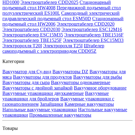
HD1000
Электроштабелер CDD2025
Стационарный
подъемный стол HW4008
Передвижной подъемный стол
полуэлектрический ES100L
Самоходный электрический
гидравлический подъемный стол ESM50D
Стационарный
подъемный стол HW2006
Электроштабелер CDD2020
Электроштабелер CDD2030
Электроштабелер ESC12M16
Электроштабелер ESC15M35
Электроштабелер TBE1516F
Электроштабелер TBE1525F
Электроштабелер ESC15M33
Электророхля T20I
Электророхля T25I
Штабелер
самоподъемный с электроприводом CDD05Z
Категории
Вакууматор для Су-вид
Вакууматоры DZ
Вакууматоры для
мяса
Вакууматоры для продуктов
Вакууматоры для рыбы
Вакууматоры для сыра
Вакууматоры однокамерные
Вакууматоры с двойной запайкой
Вакуумное оборудование
Вакуумные упаковщики двухкамерные
Вакуумные
упаковщики для бройлеров
Вакуумные упаковщики с
газонаполнением
Запайщики
Камерные вакууматоры
Напольные вакуумные упаковщики
Настольные вакуумные
упаковщики
Промышленные вакууматоры
Товары