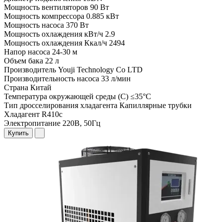
Мощность вентиляторов
90 Вт
Мощность компрессора
0.885 кВт
Мощность насоса
370 Вт
Мощность охлаждения кВт/ч
2.9
Мощность охлаждения Ккал/ч
2494
Напор насоса
24-30 м
Объем бака
22 л
Производитель
Youji Technology Co LTD
Производительность насоса
33 л/мин
Страна
Китай
Температура окружающей среды (С)
≤35°C
Тип дросселирования хладагента
Капиллярные трубки
Хладагент
R410c
Электропитание
220В, 50Гц
Купить