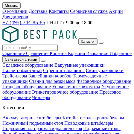
Москва
О компании
Доставка
Контакты
Сервисная служба
Акции
Для дилеров
+7 (495) 744-85-86
ПН-ПТ с
9:00
до
18:00
Каталог
Сравнение
Сравнение
Корзина
Корзина
Избранное
Избранное
Связаться с нами
Складское оборудование
Вакуумные упаковщики
Паллетообмотчики
Стреппинг-машины
Скин упаковщики
Трейсилеры
Заклейщики коробов
Термоусадочные
упаковщики
Станки для резки мяса
Фасовочное оборудование
Пищевое оборудование
Упаковочные автоматы
Укупорочное
оборудование
Этикетировочное оборудование
Прессовое
оборудование
Чиллеры
Категории
Аккумуляторные штабелеры
Китайские электроштабелеры
Ножничный подъемный стол
Поводковые штабелеры
Подъемная платформа гидравлическая
Подъемные столы
Ручной штабелер
Самоходная тележка с платформой для