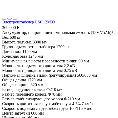
Электроштабелер ESC12M33
369 000 ₽
Аккумулятор, напряжение/номинальная емкость
(12V/75Ah)*2
Вес
600 кг
Высота подъема
3300 мм
Грузоподъемность штабелера
1200 кг
Длина вил
1150 мм
Колесная база
1245 мм
Минимальная высота поверхности вилки
90 мм
Мощность подъемного двигателя
2,2 кВт
Мощность приводного двигателя
0,75 кВт
Наружная ширина вилки (регулируемая)
560/680 мм
Общая длина
1770 мм
Общая ширина
820 мм
Размер ведущего колеса
Ф210 мм
Размер переднего колеса
Ф78 мм
Размер стабилизирующего колеса
Ф210 мм
Скорость движения с грузом/без груза
4.5/4.7 км/ч
Скорость подъема с грузом/без груза
100/115 мм/с
Центр загрузки
600 мм
Ширина вил
160 мм