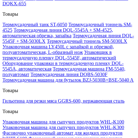
DQKX-655
Товары
Термоусадочный танк ST-6050
Термоусадочный тоннель SM-
4525
Термоусадочная линия DQL-5545A + SM-4525,
автоматическая обрезка, запайка
Термоусадочная линия DQL-
5545F + SM-5030LX
Термоусадочный тоннель SM-5030LX
Упаковочная машина LY450L с запайкой и обрезкой,
полуавтоматическая, L-образный нож
Упаковщик в
термоусадочную пленку DQL-5545F, автоматический
Оборудование упаковки в термоусадочную пленку DQL-
5545A, автоматическая
Термоусадочная машина FM-5540,
полуавтомат
Термоусадочная линия DQBS-5030F
Термоусадочная машина для бутылок BZJ-5030B+BSE-5040 A
Товары
Гильотина для резки мяса GGRS-600, нержавеющая сталь
Товары
Упаковочная машина для сыпучих продуктов WHL-K100
Упаковочная машина для сыпучих продуктов WHL-K300
Фасовочно упаковочный автомат для жидких продуктов