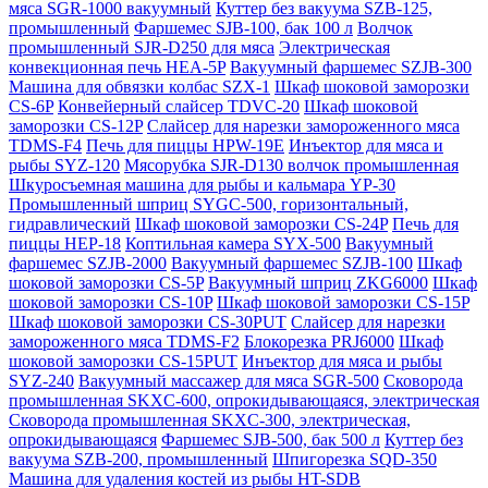
мяса SGR-1000 вакуумный
Куттер без вакуума SZB-125,
промышленный
Фаршемес SJB-100, бак 100 л
Волчок
промышленный SJR-D250 для мяса
Электрическая
конвекционная печь HEA-5P
Вакуумный фаршемес SZJB-300
Машина для обвязки колбас SZX-1
Шкаф шоковой заморозки
CS-6P
Конвейерный слайсер TDVC-20
Шкаф шоковой
заморозки CS-12P
Слайсер для нарезки замороженного мяса
TDMS-F4
Печь для пиццы HPW-19E
Инъектор для мяса и
рыбы SYZ-120
Мясорубка SJR-D130 волчок промышленная
Шкуросъемная машина для рыбы и кальмара YP-30
Промышленный шприц SYGC-500, горизонтальный,
гидравлический
Шкаф шоковой заморозки CS-24P
Печь для
пиццы HEP-18
Коптильная камера SYX-500
Вакуумный
фаршемес SZJB-2000
Вакуумный фаршемес SZJB-100
Шкаф
шоковой заморозки CS-5P
Вакуумный шприц ZKG6000
Шкаф
шоковой заморозки CS-10P
Шкаф шоковой заморозки CS-15P
Шкаф шоковой заморозки CS-30PUT
Слайсер для нарезки
замороженного мяса TDMS-F2
Блокорезка PRJ6000
Шкаф
шоковой заморозки CS-15PUT
Инъектор для мяса и рыбы
SYZ-240
Вакуумный массажер для мяса SGR-500
Сковорода
промышленная SKXC-600, опрокидывающаяся, электрическая
Сковорода промышленная SKXC-300, электрическая,
опрокидывающаяся
Фаршемес SJB-500, бак 500 л
Куттер без
вакуума SZB-200, промышленный
Шпигорезка SQD-350
Машина для удаления костей из рыбы HT-SDB