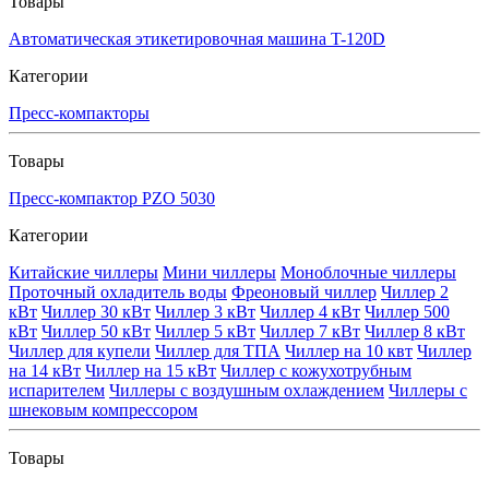
Товары
Автоматическая этикетировочная машина T-120D
Категории
Пресс-компакторы
Товары
Пресс-компактор PZO 5030
Категории
Китайские чиллеры
Мини чиллеры
Моноблочные чиллеры
Проточный охладитель воды
Фреоновый чиллер
Чиллер 2
кВт
Чиллер 30 кВт
Чиллер 3 кВт
Чиллер 4 кВт
Чиллер 500
кВт
Чиллер 50 кВт
Чиллер 5 кВт
Чиллер 7 кВт
Чиллер 8 кВт
Чиллер для купели
Чиллер для ТПА
Чиллер на 10 квт
Чиллер
на 14 кВт
Чиллер на 15 кВт
Чиллер с кожухотрубным
испарителем
Чиллеры с воздушным охлаждением
Чиллеры с
шнековым компрессором
Товары