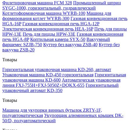
Филетировочная машина FCM 328
Промышленный шприц
SYGC-1000, горизонтальный, гидравлический
Котлетоформовочная машина WYRB-100
Машина для
формирования котлет WYRB-300
Газовая конвекционная печь
HGA-16P
Газовая конвекционная печь HGA-12P
Электрическая конвекционная печь HEA-16P
Печь для пиццы
HPW-13E
Печь для пиццы HPW-33E
Газовая конвекционная
печь HGA-8P
Коптильная камера SYX-50
Вакуумный
фаршемес SZJB-750
Куттер без вакуума ZSB-40
Куттер без
вакуума ZSB-20
Товары
Горизонтальная упаковочная машина KD-260, автомат
Упаковочная машина KD-450 горизонтальная
Горизонтальная
упаковочная машина KD-600
Автоматическая упаковочная
линия FXJ-755H+FXJ-5050Z+DQKX-655
Горизонтальный
упаковочный автомат KD-350
Товары
Машина для укупорки винных бутылок ZRTY-1F,
полуавтоматическая
Укупорщик алюминиевых крышек DK-
50/D, полуавтоматический