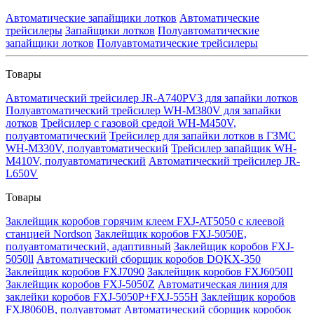
Автоматические запайщики лотков
Автоматические
трейсилеры
Запайщики лотков
Полуавтоматические
запайщики лотков
Полуавтоматические трейсилеры
Товары
Автоматический трейсилер JR-A740PV3 для запайки лотков
Полуавтоматический трейсилер WH-M380V для запайки
лотков
Трейсилер с газовой средой WH-M450V,
полуавтоматический
Трейсилер для запайки лотков в ГЗМС
WH-M330V, полуавтоматический
Трейсилер запайщик WH-
M410V, полуавтоматический
Автоматический трейсилер JR-
L650V
Товары
Заклейщик коробов горячим клеем FXJ-AT5050 с клеевой
станцией Nordson
Заклейщик коробов FXJ-5050E,
полуавтоматический, адаптивный
Заклейщик коробов FXJ-
5050ll
Автоматический сборщик коробов DQKX-350
Заклейщик коробов FXJ7090
Заклейщик коробов FXJ6050II
Заклейщик коробов FXJ-5050Z
Автоматическая линия для
заклейки коробов FXJ-5050P+FXJ-555H
Заклейщик коробов
FXJ8060B, полуавтомат
Автоматический сборщик коробок