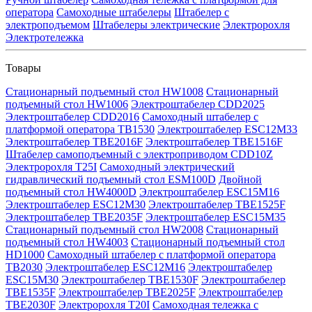
оператора
Самоходные штабелеры
Штабелер с
электроподъемом
Штабелеры электрические
Электророхля
Электротележка
Товары
Стационарный подъемный стол HW1008
Стационарный
подъемный стол HW1006
Электроштабелер CDD2025
Электроштабелер CDD2016
Самоходный штабелер с
платформой оператора TB1530
Электроштабелер ESC12M33
Электроштабелер TBE2016F
Электроштабелер TBE1516F
Штабелер самоподъемный с электроприводом CDD10Z
Электророхля T25I
Самоходный электрический
гидравлический подъемный стол ESM100D
Двойной
подъемный стол HW4000D
Электроштабелер ESC15M16
Электроштабелер ESC12M30
Электроштабелер TBE1525F
Электроштабелер TBE2035F
Электроштабелер ESC15M35
Стационарный подъемный стол HW2008
Стационарный
подъемный стол HW4003
Стационарный подъемный стол
HD1000
Самоходный штабелер с платформой оператора
TB2030
Электроштабелер ESC12M16
Электроштабелер
ESC15M30
Электроштабелер TBE1530F
Электроштабелер
TBE1535F
Электроштабелер TBE2025F
Электроштабелер
TBE2030F
Электророхля T20I
Самоходная тележка с