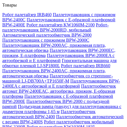
Товары
Робот палетайзер IRB460
Паллетоупаковщик с прижимом
BPW-2400C
Паллетоупаковщик с Е-образной платформой
BPW-2400E
Робот паллетайзер KW1060M-2100
Робот-
паллетоупаковщик BPW-2000RD, мобильный
Автоматический паллетообмотчик BPW-2000
Паллетоупаковщик с прижимом BPW-2000C
Паллетоупаковщик BPW-2000AC, прижимная плита,
автоматическая обрезка
Паллетоупаковщик BPW-2000EC,
прижим, Е-платформа
Паллетоупаковщик BPW-2000EA с
автообрезкой и Е платформой
Горизонтальная машина для
обмотки пленкой LJ-SP1800L
Робот палетайзер IRB660
Паллетоупаковщик BPW-2400AC, прижимная плита,
автоматическая обрезка
Паллетообмотчик со стреппинг-
машиной LJ-DB700A+TP1650F-M
Паллетоупаковщик BPW-
2400EA с автообрезкой и Е платформой
Паллетообмотчик
автомат BPW-2400ЕАС, автообрезка, прижим, Е-образная
платформа
Паллетоупаковщик с Е-образной платформой
BPW-2000E
Паллетообмотчик BPW-2000 с подъездной
рампой
Подъездная рампа (пандус) для паллетоупаковщика с
диаметром платформы 1,65 м
Паллетообмотчик
автоматический BPW-2400
Паллетообмотчик автоматический
с весами BPW-2400S
Робот паллетообмотчик мобильный
BPW-2200R
Робот паллетайзер KW1030M-1835