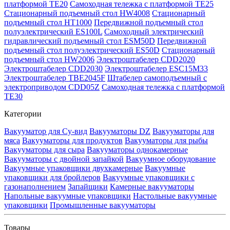
платформой TE20
Самоходная тележка с платформой TE25
Стационарный подъемный стол HW4008
Стационарный
подъемный стол HT1000
Передвижной подъемный стол
полуэлектрический ES100L
Самоходный электрический
гидравлический подъемный стол ESM50D
Передвижной
подъемный стол полуэлектрический ES50D
Стационарный
подъемный стол HW2006
Электроштабелер CDD2020
Электроштабелер CDD2030
Электроштабелер ESC15M33
Электроштабелер TBE2045F
Штабелер самоподъемный с
электроприводом CDD05Z
Самоходная тележка с платформой
TE30
Категории
Вакууматор для Су-вид
Вакууматоры DZ
Вакууматоры для
мяса
Вакууматоры для продуктов
Вакууматоры для рыбы
Вакууматоры для сыра
Вакууматоры однокамерные
Вакууматоры с двойной запайкой
Вакуумное оборудование
Вакуумные упаковщики двухкамерные
Вакуумные
упаковщики для бройлеров
Вакуумные упаковщики с
газонаполнением
Запайщики
Камерные вакууматоры
Напольные вакуумные упаковщики
Настольные вакуумные
упаковщики
Промышленные вакууматоры
Товары