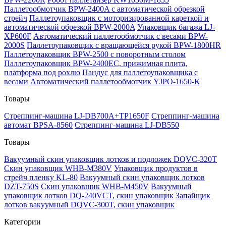
Паллетообмотчик BPW-2400A с автоматической обрезкой
стрейч
Паллетоупаковщик с моторизированной кареткой и
автоматической обрезкой BPW-2000A
Упаковщик багажа LJ-
XP600F
Автоматический паллетообмотчик с весами BPW-
2000S
Паллетоупаковщик с вращающейся рукой BPW-1800HR
Паллетоупаковщик BPW-2500 с поворотным столом
Паллетоупаковщик BPW-2400EC, прижимная плита,
платформа под рохлю
Пандус для паллетоупаковщика с
весами
Автоматический паллетообмотчик YJPO-1650-K
Товары
Стреппинг-машина LJ-DB700A+TP1650F
Стреппинг-машина
автомат BPSA-8560
Стреппинг-машина LJ-DB550
Товары
Вакуумный скин упаковщик лотков и подложек DQVC-320T
Скин упаковщик WHB-M380V
Упаковщик продуктов в
стрейч пленку KL-80
Вакуумный скин упаковщик лотков
DZT-750S
Скин упаковщик WHB-M450V
Вакуумный
упаковщик лотков DQ-240VCT, скин упаковщик
Запайщик
лотков вакуумный DQVC-300T, скин упаковщик
Категории