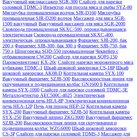
Вакуумный мясомассажер SGR-300
Слайсер для нарезки
соломкой TDMC-3
Инъектор для посола мяса и рыбы SYZ-80
Мясорубка промышленная волчок SJR-D160
Мясорубка
промышленная SJR-D200 волчок
Массажер для мяса SGR-
1500 вакуумный
Вакуумный массажер для мяса SGR-2000
Сковорода промышленная SKXC-500, опрокидывающаяся,
электрическая
Сковорода промышленная SKXC-400,
электрическая, опрокидывающаяся
Фаршемес SJB-200, бак
200 л
Фаршемес SJB-300, бак 300 л
Фаршемес SJB-750, бак
750 л
Шпигорезка SQD-550 промышленная
Чеквейер с
отбраковщиком CW200
Слайсер для нарезки SQPJ-150
Пароконвектомат KX-20c
Слайсер нарезки мороженного мяса
кубиками TDMC-1
Шкаф шоковой заморозки CS-18P
Шкаф
шоковой заморозки AK08-D
Коптильная камера SYX-100
Вакуумный фаршемес SZJB-500
Высокоскоростная линия для
скручивания и подвешивания колбас GN1600 ll
Коптильная
камера SYX-1000
Слайсер для нарезки соломкой TDMC-3E
Металлодетектор AEC500C-4025
Электрическая
конвекционная печь HEA-8P
Электрическая конвекционная
печь HEA-12P
Печь для пиццы HEP-32
Коптильная камера
SYX-200
Вакуумный фаршемес SZJB-50
Коптильная камера
SYX-250
Вакуумный шприц ZKG3000
Вакуумный фаршемес
SZJB-200
Высокоскоростная линия для скручивания и
подвешивания колбас WZG6000
Шкаф шоковой заморозки
CS-3P
Слайсер для нарезки соломкой TDMS-3
Массажер для