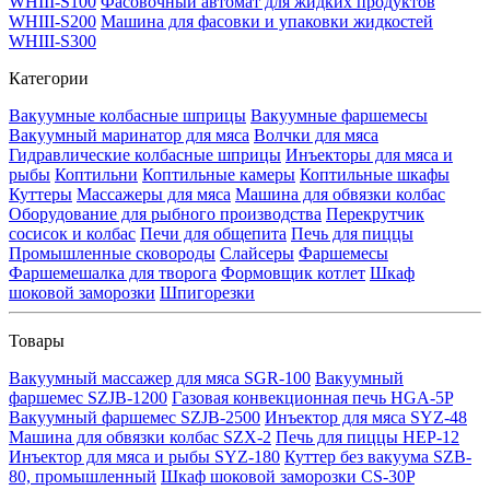
WHIII-S100
Фасовочный автомат для жидких продуктов
WHIII-S200
Машина для фасовки и упаковки жидкостей
WHIII-S300
Категории
Вакуумные колбасные шприцы
Вакуумные фаршемесы
Вакуумный маринатор для мяса
Волчки для мяса
Гидравлические колбасные шприцы
Инъекторы для мяса и
рыбы
Коптильни
Коптильные камеры
Коптильные шкафы
Куттеры
Массажеры для мяса
Машина для обвязки колбас
Оборудование для рыбного производства
Перекрутчик
сосисок и колбас
Печи для общепита
Печь для пиццы
Промышленные сковороды
Слайсеры
Фаршемесы
Фаршемешалка для творога
Формовщик котлет
Шкаф
шоковой заморозки
Шпигорезки
Товары
Вакуумный массажер для мяса SGR-100
Вакуумный
фаршемес SZJB-1200
Газовая конвекционная печь HGA-5P
Вакуумный фаршемес SZJB-2500
Инъектор для мяса SYZ-48
Машина для обвязки колбас SZX-2
Печь для пиццы HEP-12
Инъектор для мяса и рыбы SYZ-180
Куттер без вакуума SZB-
80, промышленный
Шкаф шоковой заморозки CS-30P