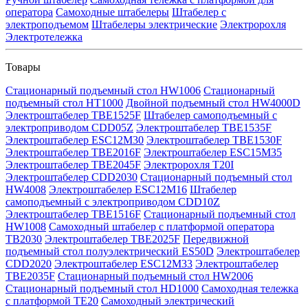
оператора
Самоходные штабелеры
Штабелер с
электроподъемом
Штабелеры электрические
Электророхля
Электротележка
Товары
Стационарный подъемный стол HW1006
Стационарный
подъемный стол HT1000
Двойной подъемный стол HW4000D
Электроштабелер TBE1525F
Штабелер самоподъемный с
электроприводом CDD05Z
Электроштабелер TBE1535F
Электроштабелер ESC12M30
Электроштабелер TBE1530F
Электроштабелер TBE2016F
Электроштабелер ESC15M35
Электроштабелер TBE2045F
Электророхля T20I
Электроштабелер CDD2030
Стационарный подъемный стол
HW4008
Электроштабелер ESC12M16
Штабелер
самоподъемный с электроприводом CDD10Z
Электроштабелер TBE1516F
Стационарный подъемный стол
HW1008
Самоходный штабелер с платформой оператора
TB2030
Электроштабелер TBE2025F
Передвижной
подъемный стол полуэлектрический ES50D
Электроштабелер
CDD2020
Электроштабелер ESC12M33
Электроштабелер
TBE2035F
Стационарный подъемный стол HW2006
Стационарный подъемный стол HD1000
Самоходная тележка
с платформой TE20
Самоходный электрический