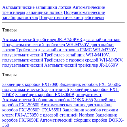
Автоматические запайщики лотков
Автоматические
трейсилеры
Запайщики лотков
Полуавтоматические
запайщики лотков
Полуавтоматические трейсилеры
Товары
Автоматический трейсилер JR-A740PV3 для запайки лотков
Полуавтоматический трейсилер WH-M380V для запайки
лотков
Трейсилер для запайки лотков в ГЗМС WH-M330V,
полуавтоматический
Трейсилер запайщик WH-M410V,
полуавтоматический
Трейсилер с газовой средой WH-M450V,
полуавтоматический
Автоматический трейсилер JR-L650V
Товары
Заклейщик коробов FXJ7090
Заклейщик коробов FXJ-5050E,
полуавтоматический, адаптивный
Заклейщик коробов FXJ-
5050Z
Заклейщик коробов FXJ8060B, полуавтомат
Автоматический сборщик коробок DQKX-655
Заклейщик
коробов FXJ-5050ll
Автоматическая линия для заклейки
коробов FXJ-5050P+FXJ-555H
Заклейщик коробов горячим
клеем FXJ-AT5050 с клеевой станцией Nordson
Заклейщик
коробов FXJ6050II
Автоматический сборщик коробов DQKX-
350