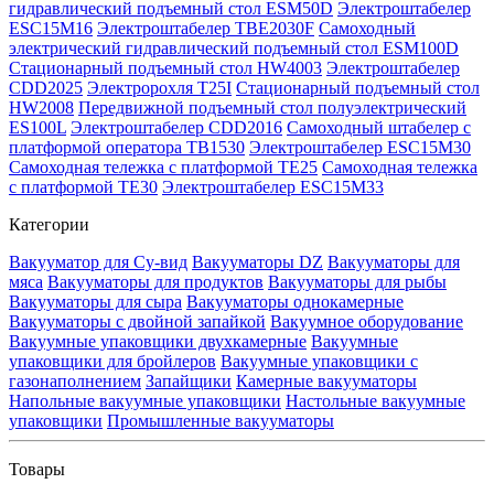
гидравлический подъемный стол ESM50D
Электроштабелер
ESC15M16
Электроштабелер TBE2030F
Самоходный
электрический гидравлический подъемный стол ESM100D
Стационарный подъемный стол HW4003
Электроштабелер
CDD2025
Электророхля T25I
Стационарный подъемный стол
HW2008
Передвижной подъемный стол полуэлектрический
ES100L
Электроштабелер CDD2016
Самоходный штабелер с
платформой оператора TB1530
Электроштабелер ESC15M30
Самоходная тележка с платформой TE25
Самоходная тележка
с платформой TE30
Электроштабелер ESC15M33
Категории
Вакууматор для Су-вид
Вакууматоры DZ
Вакууматоры для
мяса
Вакууматоры для продуктов
Вакууматоры для рыбы
Вакууматоры для сыра
Вакууматоры однокамерные
Вакууматоры с двойной запайкой
Вакуумное оборудование
Вакуумные упаковщики двухкамерные
Вакуумные
упаковщики для бройлеров
Вакуумные упаковщики с
газонаполнением
Запайщики
Камерные вакууматоры
Напольные вакуумные упаковщики
Настольные вакуумные
упаковщики
Промышленные вакууматоры
Товары