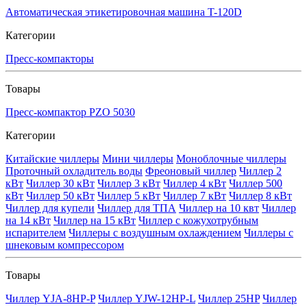
Автоматическая этикетировочная машина T-120D
Категории
Пресс-компакторы
Товары
Пресс-компактор PZO 5030
Категории
Китайские чиллеры
Мини чиллеры
Моноблочные чиллеры
Проточный охладитель воды
Фреоновый чиллер
Чиллер 2
кВт
Чиллер 30 кВт
Чиллер 3 кВт
Чиллер 4 кВт
Чиллер 500
кВт
Чиллер 50 кВт
Чиллер 5 кВт
Чиллер 7 кВт
Чиллер 8 кВт
Чиллер для купели
Чиллер для ТПА
Чиллер на 10 квт
Чиллер
на 14 кВт
Чиллер на 15 кВт
Чиллер с кожухотрубным
испарителем
Чиллеры с воздушным охлаждением
Чиллеры с
шнековым компрессором
Товары
Чиллер YJA-8HP-P
Чиллер YJW-12HP-L
Чиллер 25HP
Чиллер