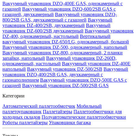
Вакуумный упаковщик DZQ-400E GAS, однокамерный с
газацией
Вакуумный упаковщик DZQ-600/2SB GAS с
газацией, двухкамерный
Вакуумный упаковщик DZQ-
800/2SB GAS, двухкамерный с газацией
Вакуумный
упаковщик DZ-400/2SB, двухкамерный
Вакуумный
упаковщик DZ-600/2SB двухкамерный
Вакуумный упаковщик
DZ-400, однокамерный, настольный
Вертикальный
вакуумный упаковщик DZ-650/LG, однокамерный, большой
Вакуумный упаковщик DZ-500, однокамерный, напольный
Вакуумный упаковщик DZ-800, однокамерный, 2 планки
запайки, напольный
Вакуумный упаковщик DZ-260D,
однокамерный, настольный
Вакуумный упаковщик DZ-400E
напольный
Вакуумный упаковщик DZ-500/2SB
Вакуумный
упаковщик DZQ-400/2SB GAS, двухкамерный с
газонаполнением
Вакуумный упаковщик DZQ-500E GAS с
газацией
Вакуумный упаковщик DZ-500/2SB GAS
Категории
Автоматический паллетообмотчик
Мобильный
паллетоупаковщик
Паллетайзеры
Паллетообмотчики для
холодных складов
Полуавтоматические паллетообмотчики
Роботы паллетайзеры
Упаковщики багажа
Товары