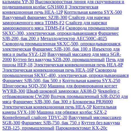
кальмара YP-30
Высокоскоростная линия для скручивания и
подвешивания колбас GN1600 ll
Электрическая
конвекционная печь HEA-12P
Коптильная камера SYX-500
Вакуумный фаршемес SZJB-300
Слайсер для нарезки
замороженного мяса TDMS-F2
Слайсер для нарезки
замороженного мяса TDMS-F4
Сковорода промышленная
SKXC-300, электрическая, опрокидывающаяся
Фаршемес
SJB-200, бак 200 л
Металлодетектор AEC500C-4025
Сковорода промышленная SKXC-500, опрокидывающаяся,
электрическая
Фаршемес SJB-100, бак 100 л
Инъектор для
мяса и рыбы SYZ-120
Вакуумный массажер для мяса SGR-
2000
Куттер без вакуума SZB-200, промышленный
Печь для
пиццы HEP-18
Электрическая конвекционная печь HEA-8P
Электрическая конвекционная печь HEA-16P
Сковорода
промышленная SKXC-400, электрическая, опрокидывающаяся
Фаршемес SJB-500, бак 500 л
Коптильная камера SYX-250
Шпигорезка SQD-350
Машина для формирования котлет
WYRB-300
Шкаф шоковой заморозки AK08-D
Чеквейер с
отбраковщиком CW200
Волчок промышленный SJR-D250 для
мяса
Фаршемес SJB-300, бак 300 л
Блокорезка PRJ6000
Электрическая конвекционная печь HEA-5P
Коптильная
камера SYX-100
Машина для обвязки колбас SZX-2
Конвейерный слайсер TDVC-20
Вакуумный мясомассажер
SGR-300
Фаршемес SJB-750, бак 750 л
Куттер без вакуума
SZB-125, промышленный
Пароконвектомат KX-20c