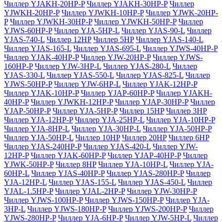
Чиллер YJAKH-20HP-P
Чиллер YJAKH-30HP-P
Чиллер
YJWKH-20HP-P
Чиллер YJWKH-10HP-P
Чиллер YJWK-20HP-
P
Чиллер YJWKH-30HP-P
Чиллер YJWKH-50HP-P
Чиллер
YJWS-60HP-P
Чиллер YJA-5HP-L
Чиллер YJAS-90-L
Чиллер
YJAS-740-L
Чиллер 12HP
Чиллер 5HP
Чиллер YJAS-140-L
Чиллер YJAS-165-L
Чиллер YJAS-695-L
Чиллер YJWS-40HP-P
Чиллер YJAK-40HP-P
Чиллер YJW-20HP-P
Чиллер YJWS-
160HP-P
Чиллер YJW-3HP-L
Чиллер YJAS-280-L
Чиллер
YJAS-330-L
Чиллер YJAS-550-L
Чиллер YJAS-825-L
Чиллер
YJWS-50HP-P
Чиллер YJW-6HP-L
Чиллер YJAK-12HP-P
Чиллер YJAK-10HP-P
Чиллер YJAP-60HP-P
Чиллер YJAKH-
40HP-P
Чиллер YJWKH-12HP-P
Чиллер YJAP-30HP-P
Чиллер
YJAP-50HP-P
Чиллер YJA-5HP-P
Чиллер 15HP
Чиллер 3HP
Чиллер YJA-12HP-P
Чиллер YJA-25HP-L
Чиллер YJA-10HP-P
Чиллер YJA-8HP-L
Чиллер YJA-30HP-L
Чиллер YJA-50HP-P
Чиллер YJA-50HP-L
Чиллер 10HP
Чиллер 20HP
Чиллер 6HP
Чиллер YJAS-240HP-P
Чиллер YJAS-420-L
Чиллер YJW-
12HP-P
Чиллер YJAK-60HP-P
Чиллер YJAP-40HP-P
Чиллер
YJWK-50HP-P
Чиллер 8HP
Чиллер YJA-10HP-L
Чиллер YJA-
60HP-L
Чиллер YJAS-40HP-P
Чиллер YJAS-280HP-P
Чиллер
YJA-12HP-L
Чиллер YJAS-155-L
Чиллер YJAS-450-L
Чиллер
YJAL-1.5HP-P
Чиллер YJAL-2HP-P
Чиллер YJW-30HP-P
Чиллер YJWS-100HP-P
Чиллер YJWS-150HP-P
Чиллер YJA-
3HP-L
Чиллер YJWS-180HP-P
Чиллер YJWS-200HP-P
Чиллер
YJWS-280HP-P
Чиллер YJA-6HP-P
Чиллер YJW-5HP-L
Чиллер