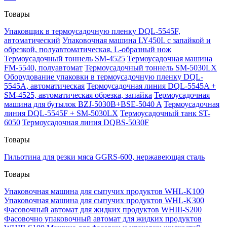
Товары
Упаковщик в термоусадочную пленку DQL-5545F,
автоматический
Упаковочная машина LY450L с запайкой и
обрезкой, полуавтоматическая, L-образный нож
Термоусадочный тоннель SM-4525
Термоусадочная машина
FM-5540, полуавтомат
Термоусадочный тоннель SM-5030LX
Оборудование упаковки в термоусадочную пленку DQL-
5545A, автоматическая
Термоусадочная линия DQL-5545A +
SM-4525, автоматическая обрезка, запайка
Термоусадочная
машина для бутылок BZJ-5030B+BSE-5040 A
Термоусадочная
линия DQL-5545F + SM-5030LX
Термоусадочный танк ST-
6050
Термоусадочная линия DQBS-5030F
Товары
Гильотина для резки мяса GGRS-600, нержавеющая сталь
Товары
Упаковочная машина для сыпучих продуктов WHL-K100
Упаковочная машина для сыпучих продуктов WHL-K300
Фасовочный автомат для жидких продуктов WHIII-S200
Фасовочно упаковочный автомат для жидких продуктов