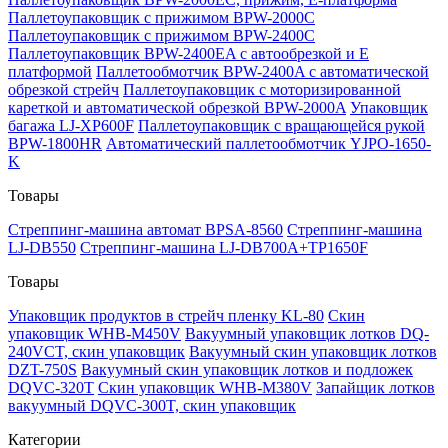
Паллетоупаковщик с прижимом BPW-2000C
Паллетоупаковщик с прижимом BPW-2400C
Паллетоупаковщик BPW-2400EA с автообрезкой и Е
платформой
Паллетообмотчик BPW-2400A с автоматической
обрезкой стрейч
Паллетоупаковщик с моторизированной
кареткой и автоматической обрезкой BPW-2000A
Упаковщик
багажа LJ-XP600F
Паллетоупаковщик с вращающейся рукой
BPW-1800HR
Автоматический паллетообмотчик YJPO-1650-
K
Товары
Стреппинг-машина автомат BPSA-8560
Стреппинг-машина
LJ-DB550
Стреппинг-машина LJ-DB700A+TP1650F
Товары
Упаковщик продуктов в стрейч пленку KL-80
Скин
упаковщик WHB-M450V
Вакуумный упаковщик лотков DQ-
240VCT, скин упаковщик
Вакуумный скин упаковщик лотков
DZT-750S
Вакуумный скин упаковщик лотков и подложек
DQVC-320T
Скин упаковщик WHB-M380V
Запайщик лотков
вакуумный DQVC-300T, скин упаковщик
Категории