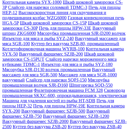
Коптильная камера SYX-1000
Шкаф шоковой заморозки CS-
3P
Слайсер для нарезки соломкой TDMC-3
Печь для пиццы
HEP-12
Высокоскоростная линия для скручивания и
подвешивания колбас WZG6000
Газовая конвекционная печь
HGA-5P
Шкаф шоковой заморозки CS-15P
Шкаф шоковой
заморозки CS-30P
Печь для пиццы HPW-33E
Вакуумный
шприц ZKG6000
Мясорубка промышленная SJR-D200 волчок
Инъектор для мяса и рыбы SYZ-240
Вакуумный массажер для
мяса SGR-100
Куттер без вакуума SZB-80, промышленный
Котлетоформовочная машина WYRB-100
Коптильная камера
SYX-50
Вакуумный фаршемес SZJB-200
Шкаф шоковой
заморозки CS-15PUT
Слайсер нарезки мороженного мяса
кубиками TDMC-1
Инъектор для мяса и рыбы SYZ-180
Мясорубка SJR-D130 волчок промышленная
Вакуумный
массажер для мяса SGR-500
Массажер для мяса SGR-1000
вакуумный
Слайсер для нарезки SQPJ-150
Мясорубка
промышленная волчок SJR-D160
Шпигорезка SQD-550
промышленная
Филетировочная машина FCM 328
Сковорода
промышленная SKXC-600, опрокидывающаяся, электрическая
Машина для удаления костей из рыбы HT-SDB
Печь для
пиццы HEP-32
Печь для пиццы HPW-19E
Коптильная камера
SYX-200
Вакуумный фаршемес SZJB-500
Вакуумный
фаршемес SZJB-750
Вакуумный фаршемес SZJB-1200
Вакуумный фаршемес SZJB-2000
Вакуумный фаршемес SZJB-
2500
Куттер без вакуума ZSB-20
Куттер без вакуума ZSB-40