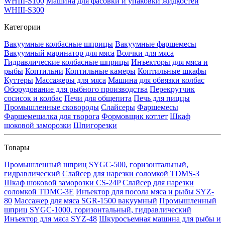
WHIII-S100
Машина для фасовки и упаковки жидкостей
WHIII-S300
Категории
Вакуумные колбасные шприцы
Вакуумные фаршемесы
Вакуумный маринатор для мяса
Волчки для мяса
Гидравлические колбасные шприцы
Инъекторы для мяса и
рыбы
Коптильни
Коптильные камеры
Коптильные шкафы
Куттеры
Массажеры для мяса
Машина для обвязки колбас
Оборудование для рыбного производства
Перекрутчик
сосисок и колбас
Печи для общепита
Печь для пиццы
Промышленные сковороды
Слайсеры
Фаршемесы
Фаршемешалка для творога
Формовщик котлет
Шкаф
шоковой заморозки
Шпигорезки
Товары
Промышленный шприц SYGC-500, горизонтальный,
гидравлический
Слайсер для нарезки соломкой TDMS-3
Шкаф шоковой заморозки CS-24P
Слайсер для нарезки
соломкой TDMC-3E
Инъектор для посола мяса и рыбы SYZ-
80
Массажер для мяса SGR-1500 вакуумный
Промышленный
шприц SYGC-1000, горизонтальный, гидравлический
Инъектор для мяса SYZ-48
Шкуросъемная машина для рыбы и