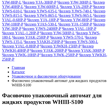
YJW-8HP-L
Чиллер YJA-30HP-P
Чиллер YJW-30HP-L
Чиллер
YJW-40HP-L
Чиллер YJW-60HP-L
Чиллер YJA-2HP-P
Чиллер
YJWS-610-L
Чиллер YJWS-635-L
Чиллер YJWS-740-L
Чиллер
YJWS-815-L
Чиллер YJWS-865-L
Чиллер YJWS-965-L
Чиллер
YJAL-0.6HP-P
Чиллер YJA-1HP-P
Чиллер YJW-8HP-P
Чиллер
YJW-10HP-P
Чиллер YJAS-530-L
Чиллер YJA-15HP-P
Чиллер
YJW-3HP-P
Чиллер YJWS-240HP-P
Чиллер YJAL-1HP-P
Чиллер YJAL-1.2HP-P
Чиллер YJW-50HP-L
Чиллер YJWS-
180-L
Чиллер YJAK-25HP-P
Чиллер YJWS-570-L
Чиллер
YJWS-135-L
Чиллер YJAKH-25HP-P
Чиллер YJWS-500-L
Чиллер YJAL-0.8HP-P
Чиллер YJWKH-15HP-P
Чиллер
YJWKH-40HP-P
Чиллер YJAK-20HP-P
Чиллер YJAK-30HP-P
Чиллер YJWK-10HP-P
Чиллер YJWK-25HP-P
Чиллер YJWKH-
25HP-P
Главная
Каталог
Упаковочное и фасовочное оборудование
Фасовочно упаковочный автомат для жидких продуктов
WHIII-S100
Фасовочно упаковочный автомат для
жидких продуктов WHIII-S100