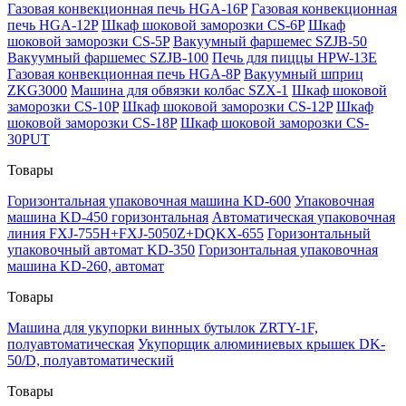
Газовая конвекционная печь HGA-16P
Газовая конвекционная
печь HGA-12P
Шкаф шоковой заморозки CS-6P
Шкаф
шоковой заморозки CS-5P
Вакуумный фаршемес SZJB-50
Вакуумный фаршемес SZJB-100
Печь для пиццы HPW-13E
Газовая конвекционная печь HGA-8P
Вакуумный шприц
ZKG3000
Машина для обвязки колбас SZX-1
Шкаф шоковой
заморозки CS-10P
Шкаф шоковой заморозки CS-12P
Шкаф
шоковой заморозки CS-18P
Шкаф шоковой заморозки CS-
30PUT
Товары
Горизонтальная упаковочная машина KD-600
Упаковочная
машина KD-450 горизонтальная
Автоматическая упаковочная
линия FXJ-755H+FXJ-5050Z+DQKX-655
Горизонтальный
упаковочный автомат KD-350
Горизонтальная упаковочная
машина KD-260, автомат
Товары
Машина для укупорки винных бутылок ZRTY-1F,
полуавтоматическая
Укупорщик алюминиевых крышек DK-
50/D, полуавтоматический
Товары