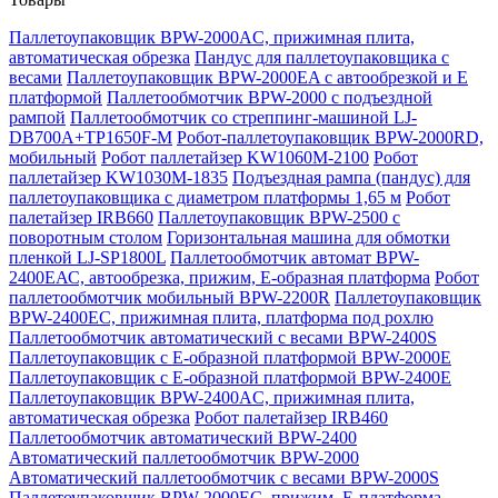
Паллетоупаковщик BPW-2000AC, прижимная плита,
автоматическая обрезка
Пандус для паллетоупаковщика с
весами
Паллетоупаковщик BPW-2000EA с автообрезкой и Е
платформой
Паллетообмотчик BPW-2000 с подъездной
рампой
Паллетообмотчик со стреппинг-машиной LJ-
DB700A+TP1650F-M
Робот-паллетоупаковщик BPW-2000RD,
мобильный
Робот паллетайзер KW1060M-2100
Робот
паллетайзер KW1030M-1835
Подъездная рампа (пандус) для
паллетоупаковщика с диаметром платформы 1,65 м
Робот
палетайзер IRB660
Паллетоупаковщик BPW-2500 с
поворотным столом
Горизонтальная машина для обмотки
пленкой LJ-SP1800L
Паллетообмотчик автомат BPW-
2400ЕАС, автообрезка, прижим, Е-образная платформа
Робот
паллетообмотчик мобильный BPW-2200R
Паллетоупаковщик
BPW-2400EC, прижимная плита, платформа под рохлю
Паллетообмотчик автоматический с весами BPW-2400S
Паллетоупаковщик с Е-образной платформой BPW-2000E
Паллетоупаковщик с Е-образной платформой BPW-2400E
Паллетоупаковщик BPW-2400AC, прижимная плита,
автоматическая обрезка
Робот палетайзер IRB460
Паллетообмотчик автоматический BPW-2400
Автоматический паллетообмотчик BPW-2000
Автоматический паллетообмотчик с весами BPW-2000S
Паллетоупаковщик BPW-2000EC, прижим, Е-платформа