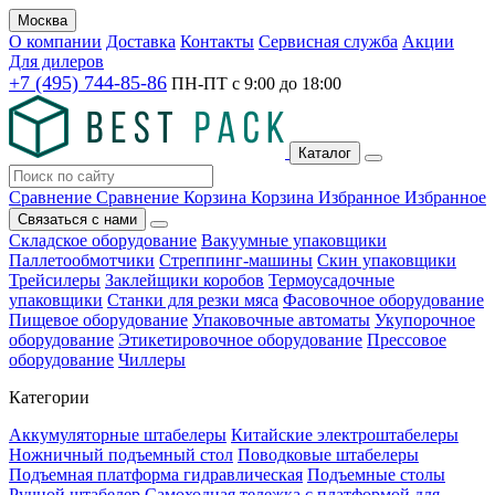
Москва
О компании
Доставка
Контакты
Сервисная служба
Акции
Для дилеров
+7 (495) 744-85-86
ПН-ПТ с
9:00
до
18:00
Каталог
Сравнение
Сравнение
Корзина
Корзина
Избранное
Избранное
Связаться с нами
Складское оборудование
Вакуумные упаковщики
Паллетообмотчики
Стреппинг-машины
Скин упаковщики
Трейсилеры
Заклейщики коробов
Термоусадочные
упаковщики
Станки для резки мяса
Фасовочное оборудование
Пищевое оборудование
Упаковочные автоматы
Укупорочное
оборудование
Этикетировочное оборудование
Прессовое
оборудование
Чиллеры
Категории
Аккумуляторные штабелеры
Китайские электроштабелеры
Ножничный подъемный стол
Поводковые штабелеры
Подъемная платформа гидравлическая
Подъемные столы
Ручной штабелер
Самоходная тележка с платформой для