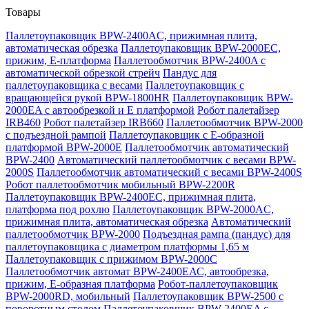
Товары
Паллетоупаковщик BPW-2400AC, прижимная плита,
автоматическая обрезка
Паллетоупаковщик BPW-2000EC,
прижим, Е-платформа
Паллетообмотчик BPW-2400A с
автоматической обрезкой стрейч
Пандус для
паллетоупаковщика с весами
Паллетоупаковщик с
вращающейся рукой BPW-1800HR
Паллетоупаковщик BPW-
2000EA с автообрезкой и Е платформой
Робот палетайзер
IRB460
Робот палетайзер IRB660
Паллетообмотчик BPW-2000
с подъездной рампой
Паллетоупаковщик с Е-образной
платформой BPW-2000E
Паллетообмотчик автоматический
BPW-2400
Автоматический паллетообмотчик с весами BPW-
2000S
Паллетообмотчик автоматический с весами BPW-2400S
Робот паллетообмотчик мобильный BPW-2200R
Паллетоупаковщик BPW-2400EC, прижимная плита,
платформа под рохлю
Паллетоупаковщик BPW-2000AC,
прижимная плита, автоматическая обрезка
Автоматический
паллетообмотчик BPW-2000
Подъездная рампа (пандус) для
паллетоупаковщика с диаметром платформы 1,65 м
Паллетоупаковщик с прижимом BPW-2000C
Паллетообмотчик автомат BPW-2400ЕАС, автообрезка,
прижим, Е-образная платформа
Робот-паллетоупаковщик
BPW-2000RD, мобильный
Паллетоупаковщик BPW-2500 с
поворотным столом
Паллетоупаковщик BPW-2400EA с