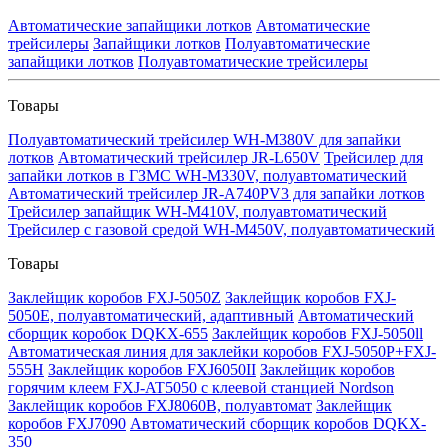
Автоматические запайщики лотков
Автоматические
трейсилеры
Запайщики лотков
Полуавтоматические
запайщики лотков
Полуавтоматические трейсилеры
Товары
Полуавтоматический трейсилер WH-M380V для запайки
лотков
Автоматический трейсилер JR-L650V
Трейсилер для
запайки лотков в ГЗМС WH-M330V, полуавтоматический
Автоматический трейсилер JR-A740PV3 для запайки лотков
Трейсилер запайщик WH-M410V, полуавтоматический
Трейсилер с газовой средой WH-M450V, полуавтоматический
Товары
Заклейщик коробов FXJ-5050Z
Заклейщик коробов FXJ-
5050E, полуавтоматический, адаптивный
Автоматический
сборщик коробок DQKX-655
Заклейщик коробов FXJ-5050ll
Автоматическая линия для заклейки коробов FXJ-5050P+FXJ-
555H
Заклейщик коробов FXJ6050II
Заклейщик коробов
горячим клеем FXJ-AT5050 с клеевой станцией Nordson
Заклейщик коробов FXJ8060B, полуавтомат
Заклейщик
коробов FXJ7090
Автоматический сборщик коробов DQKX-
350