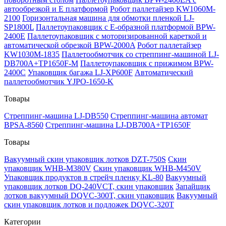
автообрезкой и Е платформой
Робот паллетайзер KW1060M-
2100
Горизонтальная машина для обмотки пленкой LJ-
SP1800L
Паллетоупаковщик с Е-образной платформой BPW-
2400E
Паллетоупаковщик с моторизированной кареткой и
автоматической обрезкой BPW-2000A
Робот паллетайзер
KW1030M-1835
Паллетообмотчик со стреппинг-машиной LJ-
DB700A+TP1650F-M
Паллетоупаковщик с прижимом BPW-
2400C
Упаковщик багажа LJ-XP600F
Автоматический
паллетообмотчик YJPO-1650-K
Товары
Стреппинг-машина LJ-DB550
Стреппинг-машина автомат
BPSA-8560
Стреппинг-машина LJ-DB700A+TP1650F
Товары
Вакуумный скин упаковщик лотков DZT-750S
Скин
упаковщик WHB-M380V
Скин упаковщик WHB-M450V
Упаковщик продуктов в стрейч пленку KL-80
Вакуумный
упаковщик лотков DQ-240VCT, скин упаковщик
Запайщик
лотков вакуумный DQVC-300T, скин упаковщик
Вакуумный
скин упаковщик лотков и подложек DQVC-320T
Категории