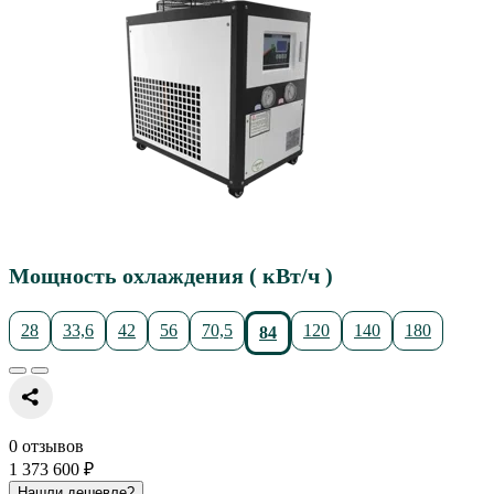
Мощность охлаждения ( кВт/ч )
28
33,6
42
56
70,5
120
140
180
84
0 отзывов
1 373 600 ₽
Нашли дешевле?