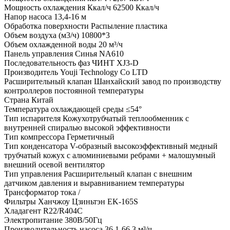
Мощность охлаждения Ккал/ч
62500 Ккал/ч
Напор насоса
13,4-16 м
Обработка поверхности
Распыление пластика
Объем воздуха (м3/ч)
10800*3
Объем охлажденной воды
20 м³/ч
Панель управления
Синья NA610
Последовательность фаз
ЧИНТ XJ3-D
Производитель
Youji Technology Co LTD
Расширительный клапан
Шанхайский завод по производству
контроллеров постоянной температуры
Страна
Китай
Температура охлаждающей среды
≤54°
Тип испарителя
Кожухотрубчатый теплообменник с
внутренней спиралью высокой эффективности
Тип компрессора
Герметичный
Тип конденсатора
V-образный высокоэффективный медный
трубчатый кожух с алюминиевыми ребрами + малошумный
внешний осевой вентилятор
Тип управления
Расширительный клапан с внешним
датчиком давления и выравниванием температуры
Трансформатор тока
/
Фильтры
Ханчжоу Цзиньтэн EK-165S
Хладагент
R22/R404C
Электропитание
380В/50Гц
Производительность насоса
36,1-66,3 м³/ч