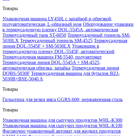
Товары
Упаковочная машина LY450L с запайкой и обрезкой,
полуавтоматическая, L-образный нож
Оборудование упаковки
в термоусадочную пленку DQL-5545A, автоматическая
Термоусадочный танк ST-6050
Термоусадочный тоннель SM-
5030LX
Термоусадочный тоннель SM-4525
Термоусадочная
линия DQL-5545F + SM-5030LX
Упаковщик в
термоусадочную пленку DQL-5545F, автоматический
Термоусадочная машина FM-5540, полуавтомат
Термоусадочная линия DQL-5545A + SM-4525,
автоматическая обрезка, запайка
Термоусадочная линия
DQBS-5030F
Термоусадочная машина для бутылок BZJ-
5030B+BSE-5040 A
Товары
Гильотина для резки мяса GGRS-600, нержавеющая сталь
Товары
Упаковочная машина для сыпучих продуктов WHL-K300
Упаковочная машина для сыпучих продуктов WHL-K100
Фасовочно упаковочный автомат для жидких продуктов