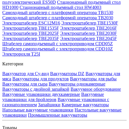
полуэлектрический ES50D
Стационарный подъемный стол
HD1000
Стационарный подъемный стол HW4003
Самоходный штабелер с платформой оператора TB1530
Самоходный штабелер с платформой оператора TB2030
Электроштабелер ESC12M16
Электроштабелер TBE1530F
Электроштабелер TBE1535F
Электроштабелер TBE2016F
Электроштабелер TBE2025F
Электроштабелер TBE2030F
Электроштабелер TBE2035F
Электроштабелер TBE2045F
Штабелер самоподъемный с электроприводом CDD05Z
Штабелер самоподъемный с электроприводом CDD10Z
Электророхля T25I
Категории
Вакууматор для Су-вид
Вакууматоры DZ
Вакууматоры для
мяса
Вакууматоры для продуктов
Вакууматоры для рыбы
Вакууматоры для сыра
Вакууматоры однокамерные
Вакууматоры с двойной запайкой
Вакуумное оборудование
Вакуумные упаковщики двухкамерные
Вакуумные
упаковщики для бройлеров
Вакуумные упаковщики с
газонаполнением
Запайщики
Камерные вакууматоры
Напольные вакуумные упаковщики
Настольные вакуумные
упаковщики
Промышленные вакууматоры
Товары