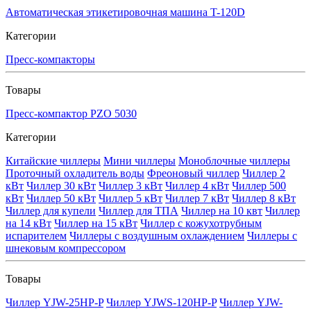
Автоматическая этикетировочная машина T-120D
Категории
Пресс-компакторы
Товары
Пресс-компактор PZO 5030
Категории
Китайские чиллеры
Мини чиллеры
Моноблочные чиллеры
Проточный охладитель воды
Фреоновый чиллер
Чиллер 2
кВт
Чиллер 30 кВт
Чиллер 3 кВт
Чиллер 4 кВт
Чиллер 500
кВт
Чиллер 50 кВт
Чиллер 5 кВт
Чиллер 7 кВт
Чиллер 8 кВт
Чиллер для купели
Чиллер для ТПА
Чиллер на 10 квт
Чиллер
на 14 кВт
Чиллер на 15 кВт
Чиллер с кожухотрубным
испарителем
Чиллеры с воздушным охлаждением
Чиллеры с
шнековым компрессором
Товары
Чиллер YJW-25HP-P
Чиллер YJWS-120HP-P
Чиллер YJW-