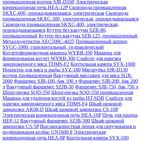
промышленная волчок SJR-D160
Электрическая
конвекционная печь HEA-12P
Сковорода промышленная
SKXC-600, опрокидывающаяся, электрическая
Сковорода
промышленная SKXC-300, электрическая, опрокидывающаяся
Сковорода промышленная SKXC-400, электрическая,
опрокидывающаяся
Куттер без вакуума SZB-80,
промышленный
Куттер без вакуума SZB-125, промышленный
Металлодетектор AEC500C-4025
Промышленный шприц
SYGC-1000, горизонтальный, гидравлический
Котлетоформовочная машина WYRB-100
Машина для
формирования котлет WYRB-300
Слайсер для нарезки
замороженного мяса TDMS-F2
Коптильная камера SYX-1000
Инъектор для мяса и рыбы SYZ-180
Мясорубка SJR-D130
волчок промышленная
Вакуумный массажер для мяса SGR-
2000
Фаршемес SJB-100, бак 100 л
Фаршемес SJB-200, бак 200
л
Вакуумный фаршемес SZJB-50
Фаршемес SJB-750, бак 750 л
Шпигорезка SQD-350
Шпигорезка SQD-550 промышленная
Машина для удаления костей из рыбы HT-SDB
Слайсер для
нарезки замороженного мяса TDMS-F4
Шкаф шоковой
заморозки AK08-D
Шкаф шоковой заморозки CS-10P
Электрическая конвекционная печь HEA-16P
Печь для пиццы
HEP-12
Вакуумный фаршемес SZJB-500
Шкаф шоковой
заморозки CS-5P
Высокоскоростная линия для скручивания и
подвешивания колбас GN1600 ll
Электрическая
конвекционная печь HEA-8P
Коптильная камера SYX-500