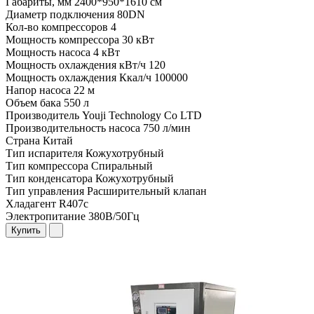
Габариты, мм
2400*950*1610 см
Диаметр подключения
80DN
Кол-во компрессоров
4
Мощность компрессора
30 кВт
Мощность насоса
4 кВт
Мощность охлаждения кВт/ч
120
Мощность охлаждения Ккал/ч
100000
Напор насоса
22 м
Объем бака
550 л
Производитель
Youji Technology Co LTD
Производительность насоса
750 л/мин
Страна
Китай
Тип испарителя
Кожухотрубный
Тип компрессора
Спиральный
Тип конденсатора
Кожухотрубный
Тип управления
Расширительный клапан
Хладагент
R407c
Электропитание
380В/50Гц
Купить