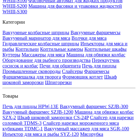
WHIII-S100
Фасовочный автомат для жидких продуктов
WHIII-S200
Машина для фасовки и упаковки жидкостей
WHIII-S300
Категории
Вакуумные колбасные шприцы
Вакуумные фаршемесы
Вакуумный маринатор для мяса
Волчки для мяса
Гидравлические колбасные шприцы
Инъекторы для мяса и
рыбы
Коптильни
Коптильные камеры
Коптильные шкафы
Куттеры
Массажеры для мяса
Машина для обвязки колбас
Оборудование для рыбного производства
Перекрутчик
сосисок и колбас
Печи для общепита
Печь для пиццы
Промышленные сковороды
Слайсеры
Фаршемесы
Фаршемешалка для творога
Формовщик котлет
Шкаф
шоковой заморозки
Шпигорезки
Товары
Печь для пиццы HPW-13E
Вакуумный фаршемес SZJB-300
Вакуумный фаршемес SZJB-1200
Машина для обвязки колбас
SZX-2
Шкаф шоковой заморозки CS-24P
Слайсер для нарезки
соломкой TDMS-3
Слайсер нарезки мороженного мяса
кубиками TDMC-1
Вакуумный массажер для мяса SGR-100
Инъектор для мяса и рыбы SYZ-120
Мясорубка