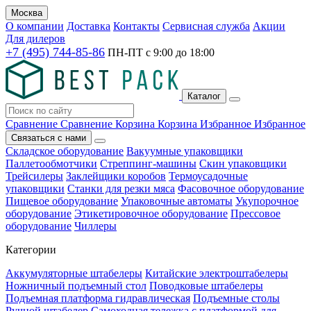
Москва
О компании
Доставка
Контакты
Сервисная служба
Акции
Для дилеров
+7 (495) 744-85-86
ПН-ПТ с
9:00
до
18:00
Каталог
Сравнение
Сравнение
Корзина
Корзина
Избранное
Избранное
Связаться с нами
Складское оборудование
Вакуумные упаковщики
Паллетообмотчики
Стреппинг-машины
Скин упаковщики
Трейсилеры
Заклейщики коробов
Термоусадочные
упаковщики
Станки для резки мяса
Фасовочное оборудование
Пищевое оборудование
Упаковочные автоматы
Укупорочное
оборудование
Этикетировочное оборудование
Прессовое
оборудование
Чиллеры
Категории
Аккумуляторные штабелеры
Китайские электроштабелеры
Ножничный подъемный стол
Поводковые штабелеры
Подъемная платформа гидравлическая
Подъемные столы
Ручной штабелер
Самоходная тележка с платформой для