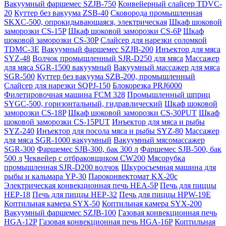
Вакуумный фаршемес SZJB-750
Конвейерный слайсер TDVC-
20
Куттер без вакуума ZSB-40
Сковорода промышленная
SKXC-500, опрокидывающаяся, электрическая
Шкаф шоковой
заморозки CS-15P
Шкаф шоковой заморозки CS-6P
Шкаф
шоковой заморозки CS-30P
Слайсер для нарезки соломкой
TDMC-3E
Вакуумный фаршемес SZJB-200
Инъектор для мяса
SYZ-48
Волчок промышленный SJR-D250 для мяса
Массажер
для мяса SGR-1500 вакуумный
Вакуумный массажер для мяса
SGR-500
Куттер без вакуума SZB-200, промышленный
Слайсер для нарезки SQPJ-150
Блокорезка PRJ6000
Филетировочная машина FCM 328
Промышленный шприц
SYGC-500, горизонтальный, гидравлический
Шкаф шоковой
заморозки CS-18P
Шкаф шоковой заморозки CS-30PUT
Шкаф
шоковой заморозки CS-15PUT
Инъектор для мяса и рыбы
SYZ-240
Инъектор для посола мяса и рыбы SYZ-80
Массажер
для мяса SGR-1000 вакуумный
Вакуумный мясомассажер
SGR-300
Фаршемес SJB-300, бак 300 л
Фаршемес SJB-500, бак
500 л
Чеквейер с отбраковщиком CW200
Мясорубка
промышленная SJR-D200 волчок
Шкуросъемная машина для
рыбы и кальмара YP-30
Пароконвектомат KX-20c
Электрическая конвекционная печь HEA-5P
Печь для пиццы
HEP-18
Печь для пиццы HEP-32
Печь для пиццы HPW-19E
Коптильная камера SYX-50
Коптильная камера SYX-200
Вакуумный фаршемес SZJB-100
Газовая конвекционная печь
HGA-12P
Газовая конвекционная печь HGA-16P
Коптильная