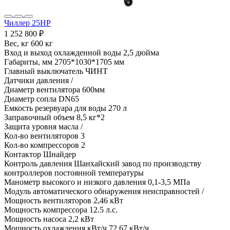
Чиллер 25HP
1 252 800 ₽
Вес, кг
600 кг
Вход и выход охлажденной воды
2,5 дюйма
Габариты, мм
2705*1030*1705 мм
Главный выключатель
ЧИНТ
Датчики давления
/
Диаметр вентилятора
600мм
Диаметр сопла
DN65
Емкость резервуара для воды
270 л
Заправочный объем
8,5 кг*2
Защита уровня масла
/
Кол-во вентиляторов
3
Кол-во компрессоров
2
Контактор
Шнайдер
Контроль давления
Шанхайский завод по производству
контроллеров постоянной температуры
Манометр высокого и низкого давления
0,1-3,5 МПа
Модуль автоматического обнаружения неисправностей
/
Мощность вентиляторов
2,46 кВт
Мощность компрессора
12.5 л.с.
Мощность насоса
2,2 кВт
Мощность охлаждения кВт/ч
72,67 кВт/ч