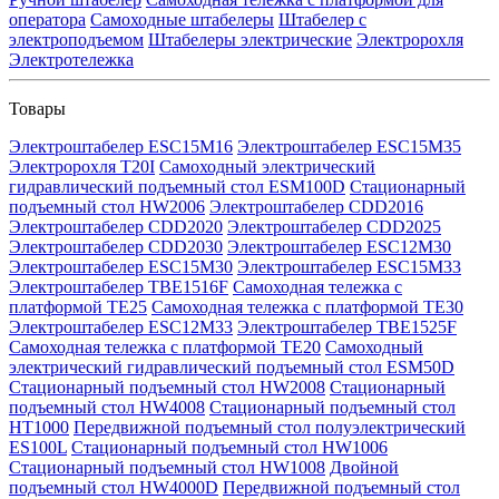
оператора
Самоходные штабелеры
Штабелер с
электроподъемом
Штабелеры электрические
Электророхля
Электротележка
Товары
Электроштабелер ESC15M16
Электроштабелер ESC15M35
Электророхля T20I
Самоходный электрический
гидравлический подъемный стол ESM100D
Стационарный
подъемный стол HW2006
Электроштабелер CDD2016
Электроштабелер CDD2020
Электроштабелер CDD2025
Электроштабелер CDD2030
Электроштабелер ESC12M30
Электроштабелер ESC15M30
Электроштабелер ESC15M33
Электроштабелер TBE1516F
Самоходная тележка с
платформой TE25
Самоходная тележка с платформой TE30
Электроштабелер ESC12M33
Электроштабелер TBE1525F
Самоходная тележка с платформой TE20
Самоходный
электрический гидравлический подъемный стол ESM50D
Стационарный подъемный стол HW2008
Стационарный
подъемный стол HW4008
Стационарный подъемный стол
HT1000
Передвижной подъемный стол полуэлектрический
ES100L
Стационарный подъемный стол HW1006
Стационарный подъемный стол HW1008
Двойной
подъемный стол HW4000D
Передвижной подъемный стол