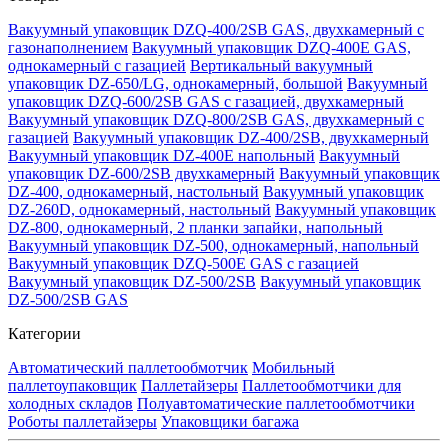
Вакуумный упаковщик DZQ-400/2SB GAS, двухкамерный с
газонаполнением
Вакуумный упаковщик DZQ-400E GAS,
однокамерный с газацией
Вертикальный вакуумный
упаковщик DZ-650/LG, однокамерный, большой
Вакуумный
упаковщик DZQ-600/2SB GAS с газацией, двухкамерный
Вакуумный упаковщик DZQ-800/2SB GAS, двухкамерный с
газацией
Вакуумный упаковщик DZ-400/2SB, двухкамерный
Вакуумный упаковщик DZ-400E напольный
Вакуумный
упаковщик DZ-600/2SB двухкамерный
Вакуумный упаковщик
DZ-400, однокамерный, настольный
Вакуумный упаковщик
DZ-260D, однокамерный, настольный
Вакуумный упаковщик
DZ-800, однокамерный, 2 планки запайки, напольный
Вакуумный упаковщик DZ-500, однокамерный, напольный
Вакуумный упаковщик DZQ-500E GAS с газацией
Вакуумный упаковщик DZ-500/2SB
Вакуумный упаковщик
DZ-500/2SB GAS
Категории
Автоматический паллетообмотчик
Мобильный
паллетоупаковщик
Паллетайзеры
Паллетообмотчики для
холодных складов
Полуавтоматические паллетообмотчики
Роботы паллетайзеры
Упаковщики багажа