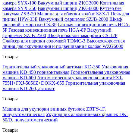
камера SYX-100
Вакуумный шприц ZKG3000
Коптильная
камера SYX-250
Вакуумный шприц ZKG6000
Куттер без
вакуума ZSB-20
Машина для обвязки колбас SZX-1
Печь для
пиццы HPW-33E
Вакуумный фаршемес SZJB-2000
Шкаф
шоковой заморозки CS-3P
Газовая конвекционная печь HGA-
5P
Газовая конвекционная печь HGA-8P
Вакуумный
фаршемес SZJB-2500
Шкаф шоковой заморозки CS-12P
Слайсер для нарезки соломкой TDMC-3
Высокоскоростная
линия для скручивания и подвешивания колбас WZG6000
Товары
Горизонтальный упаковочный автомат KD-350
Упаковочная
машина KD-450 горизонтальная
Горизонтальная упаковочная
машина KD-600
Автоматическая упаковочная линия FXJ-
755H+FXJ-5050Z+DQKX-655
Горизонтальная упаковочная
машина KD-260, автомат
Товары
Машина для укупорки винных бутылок ZRTY-1F,
полуавтоматическая
Укупорщик алюминиевых крышек DK-
50/D, полуавтоматический
Товары