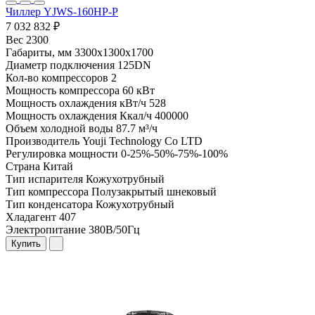
Чиллер YJWS-160HP-P
7 032 832 ₽
Вес
2300
Габариты, мм
3300x1300x1700
Диаметр подключения
125DN
Кол-во компрессоров
2
Мощность компрессора
60 кВт
Мощность охлаждения кВт/ч
528
Мощность охлаждения Ккал/ч
400000
Объем холодной воды
87.7 м³/ч
Производитель
Youji Technology Co LTD
Регулировка мощности
0-25%-50%-75%-100%
Страна
Китай
Тип испарителя
Кожухотрубный
Тип компрессора
Полузакрытый шнековый
Тип конденсатора
Кожухотрубный
Хладагент
407
Электропитание
380В/50Гц
Купить