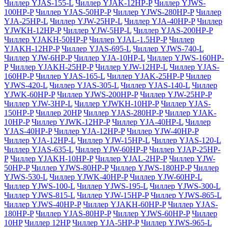
Чиллер YJAS-155-L
Чиллер YJAK-12HP-P
Чиллер YJWS-
100HP-P
Чиллер YJAS-50HP-P
Чиллер YJWS-280HP-P
Чиллер
YJA-25HP-L
Чиллер YJW-25HP-L
Чиллер YJA-40HP-P
Чиллер
YJWKH-12HP-P
Чиллер YJW-5HP-L
Чиллер YJAS-200HP-P
Чиллер YJAKH-50HP-P
Чиллер YJAL-1.5HP-P
Чиллер
YJAKH-12HP-P
Чиллер YJAS-695-L
Чиллер YJWS-740-L
Чиллер YJW-6HP-P
Чиллер YJA-10HP-L
Чиллер YJWS-160HP-
P
Чиллер YJAKH-25HP-P
Чиллер YJW-12HP-L
Чиллер YJAS-
160HP-P
Чиллер YJAS-165-L
Чиллер YJAK-25HP-P
Чиллер
YJWS-420-L
Чиллер YJAS-305-L
Чиллер YJAS-140-L
Чиллер
YJWK-60HP-P
Чиллер YJWS-200HP-P
Чиллер YJW-25HP-P
Чиллер YJW-3HP-L
Чиллер YJWKH-10HP-P
Чиллер YJAS-
150HP-P
Чиллер 20HP
Чиллер YJAS-280HP-P
Чиллер YJAK-
10HP-P
Чиллер YJWK-12HP-P
Чиллер YJA-40HP-L
Чиллер
YJAS-40HP-P
Чиллер YJA-12HP-P
Чиллер YJW-40HP-P
Чиллер YJA-12HP-L
Чиллер YJW-15HP-L
Чиллер YJAS-120-L
Чиллер YJAS-635-L
Чиллер YJW-60HP-P
Чиллер YJAP-25HP-
P
Чиллер YJAKH-10HP-P
Чиллер YJAL-2HP-P
Чиллер YJW-
50HP-P
Чиллер YJWS-80HP-P
Чиллер YJWS-180HP-P
Чиллер
YJWS-530-L
Чиллер YJWK-40HP-P
Чиллер YJW-60HP-L
Чиллер YJWS-100-L
Чиллер YJWS-195-L
Чиллер YJWS-300-L
Чиллер YJWS-815-L
Чиллер YJW-15HP-P
Чиллер YJWS-865-L
Чиллер YJWS-40HP-P
Чиллер YJAKH-60HP-P
Чиллер YJAS-
180HP-P
Чиллер YJAS-80HP-P
Чиллер YJWS-60HP-P
Чиллер
10HP
Чиллер 12HP
Чиллер YJA-5HP-P
Чиллер YJWS-965-L