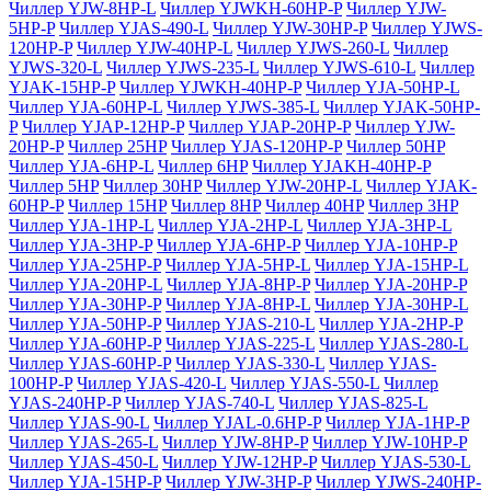
Чиллер YJW-8HP-L
Чиллер YJWKH-60HP-P
Чиллер YJW-
5HP-P
Чиллер YJAS-490-L
Чиллер YJW-30HP-P
Чиллер YJWS-
120HP-P
Чиллер YJW-40HP-L
Чиллер YJWS-260-L
Чиллер
YJWS-320-L
Чиллер YJWS-235-L
Чиллер YJWS-610-L
Чиллер
YJAK-15HP-P
Чиллер YJWKH-40HP-P
Чиллер YJA-50HP-L
Чиллер YJA-60HP-L
Чиллер YJWS-385-L
Чиллер YJAK-50HP-
P
Чиллер YJAP-12HP-P
Чиллер YJAP-20HP-P
Чиллер YJW-
20HP-P
Чиллер 25HP
Чиллер YJAS-120HP-P
Чиллер 50HP
Чиллер YJA-6HP-L
Чиллер 6HP
Чиллер YJAKH-40HP-P
Чиллер 5HP
Чиллер 30HP
Чиллер YJW-20HP-L
Чиллер YJAK-
60HP-P
Чиллер 15HP
Чиллер 8HP
Чиллер 40HP
Чиллер 3HP
Чиллер YJA-1HP-L
Чиллер YJA-2HP-L
Чиллер YJA-3HP-L
Чиллер YJA-3HP-P
Чиллер YJA-6HP-P
Чиллер YJA-10HP-P
Чиллер YJA-25HP-P
Чиллер YJA-5HP-L
Чиллер YJA-15HP-L
Чиллер YJA-20HP-L
Чиллер YJA-8HP-P
Чиллер YJA-20HP-P
Чиллер YJA-30HP-P
Чиллер YJA-8HP-L
Чиллер YJA-30HP-L
Чиллер YJA-50HP-P
Чиллер YJAS-210-L
Чиллер YJA-2HP-P
Чиллер YJA-60HP-P
Чиллер YJAS-225-L
Чиллер YJAS-280-L
Чиллер YJAS-60HP-P
Чиллер YJAS-330-L
Чиллер YJAS-
100HP-P
Чиллер YJAS-420-L
Чиллер YJAS-550-L
Чиллер
YJAS-240HP-P
Чиллер YJAS-740-L
Чиллер YJAS-825-L
Чиллер YJAS-90-L
Чиллер YJAL-0.6HP-P
Чиллер YJA-1HP-P
Чиллер YJAS-265-L
Чиллер YJW-8HP-P
Чиллер YJW-10HP-P
Чиллер YJAS-450-L
Чиллер YJW-12HP-P
Чиллер YJAS-530-L
Чиллер YJA-15HP-P
Чиллер YJW-3HP-P
Чиллер YJWS-240HP-