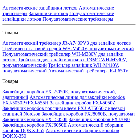
Автоматические запайщики лотков
Автоматические
трейсилеры
Запайщики лотков
Полуавтоматические
запайщики лотков
Полуавтоматические трейсилеры
Товары
Автоматический трейсилер JR-A740PV3 для запайки лотков
Трейсилер с газовой средой WH-M450V, полуавтоматический
Полуавтоматический трейсилер WH-M380V для запайки
лотков
Трейсилер для запайки лотков в ГЗМС WH-M330V,
полуавтоматический
Трейсилер запайщик WH-M410V,
полуавтоматический
Автоматический трейсилер JR-L650V
Товары
Заклейщик коробов FXJ-5050E, полуавтоматический,
адаптивный
Автоматическая линия для заклейки коробов
FXJ-5050P+FXJ-555H
Заклейщик коробов FXJ-5050Z
Заклейщик коробов горячим клеем FXJ-AT5050 с клеевой
станцией Nordson
Заклейщик коробов FXJ8060B, полуавтомат
Заклейщик коробов FXJ-5050ll
Заклейщик коробов FXJ7090
Заклейщик коробов FXJ6050II
Автоматический сборщик
коробок DQKX-655
Автоматический сборщик коробов
DQKX-350