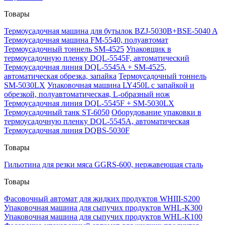
Товары
Термоусадочная машина для бутылок BZJ-5030B+BSE-5040 A
Термоусадочная машина FM-5540, полуавтомат
Термоусадочный тоннель SM-4525
Упаковщик в
термоусадочную пленку DQL-5545F, автоматический
Термоусадочная линия DQL-5545A + SM-4525,
автоматическая обрезка, запайка
Термоусадочный тоннель
SM-5030LX
Упаковочная машина LY450L с запайкой и
обрезкой, полуавтоматическая, L-образный нож
Термоусадочная линия DQL-5545F + SM-5030LX
Термоусадочный танк ST-6050
Оборудование упаковки в
термоусадочную пленку DQL-5545A, автоматическая
Термоусадочная линия DQBS-5030F
Товары
Гильотина для резки мяса GGRS-600, нержавеющая сталь
Товары
Фасовочный автомат для жидких продуктов WHIII-S200
Упаковочная машина для сыпучих продуктов WHL-K300
Упаковочная машина для сыпучих продуктов WHL-K100