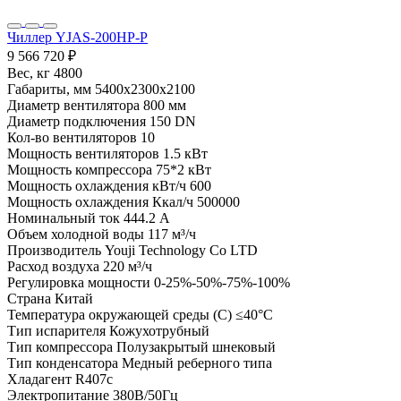
Чиллер YJAS-200HP-P
9 566 720 ₽
Вес, кг
4800
Габариты, мм
5400x2300x2100
Диаметр вентилятора
800 мм
Диаметр подключения
150 DN
Кол-во вентиляторов
10
Мощность вентиляторов
1.5 кВт
Мощность компрессора
75*2 кВт
Мощность охлаждения кВт/ч
600
Мощность охлаждения Ккал/ч
500000
Номинальный ток
444.2 А
Объем холодной воды
117 м³/ч
Производитель
Youji Technology Co LTD
Расход воздуха
220 м³/ч
Регулировка мощности
0-25%-50%-75%-100%
Страна
Китай
Температура окружающей среды (С)
≤40°C
Тип испарителя
Кожухотрубный
Тип компрессора
Полузакрытый шнековый
Тип конденсатора
Медный реберного типа
Хладагент
R407c
Электропитание
380В/50Гц