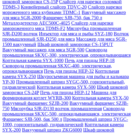
шоковой заморозки CS-15P
Слайсер для нарезки соломкой
TDMS-3
Конвейерный слайсер TDVC-20
Слайсер нарезки
мороженного мяса кубиками TDMC-1
Вакуумный массажер
для мяса SGR-2000
Фаршемес SJB-750, бак 750 л
Металлодетектор AEC500C-4025
Слайсер для нарезки
замороженного мяса TDMS-F2
Мясорубка промышленная
SJR-D200 волчок
Инъектор для мяса и рыбы SYZ-180
Волчок
промышленный SJR-D250 для мяса
Массажер для мяса SGR-
1500 вакуумный
Шкаф шоковой заморозки CS-15PUT
Вакуумный массажер для мяса SGR-500
Сковорода
промышленная SKXC-300, электрическая, опрокидывающаяся
Коптильная камера SYX-1000
Печь для пиццы HEP-18
Сковорода промышленная SKXC-400, электрическая,
опрокидывающаяся
Печь для пиццы HEP-32
Коптильная
камера SYX-250
Шкуросъемная машина для рыбы и кальмара
YP-30
Промышленный шприц SYGC-500, горизонтальный,
гидравлический
Коптильная камера SYX-500
Шкаф шоковой
заморозки CS-24P
Печь для пиццы HEP-12
Машина для
формирования котлет WYRB-300
Коптильная камера SYX-50
Вакуумный фаршемес SZJB-200
Вакуумный фаршемес SZJB-
750
Мясорубка SJR-D130 волчок промышленная
Сковорода
промышленная SKXC-500, опрокидывающаяся, электрическая
Фаршемес SJB-500, бак 500 л
Промышленный шприц SYGC-
1000, горизонтальный, гидравлический
Коптильная камера
SYX-200
Вакуумный шприц ZKG6000
Шкаф шоковой