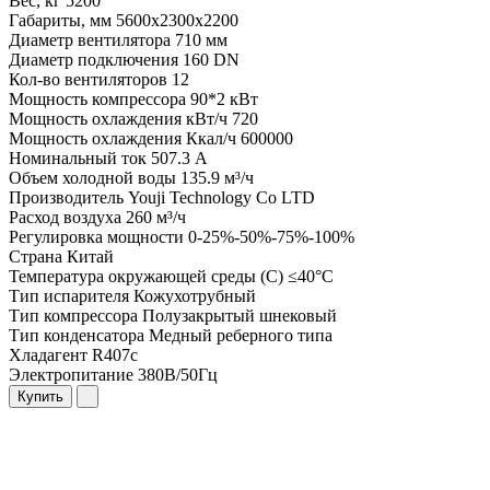
Вес, кг
5200
Габариты, мм
5600x2300x2200
Диаметр вентилятора
710 мм
Диаметр подключения
160 DN
Кол-во вентиляторов
12
Мощность компрессора
90*2 кВт
Мощность охлаждения кВт/ч
720
Мощность охлаждения Ккал/ч
600000
Номинальный ток
507.3 А
Объем холодной воды
135.9 м³/ч
Производитель
Youji Technology Co LTD
Расход воздуха
260 м³/ч
Регулировка мощности
0-25%-50%-75%-100%
Страна
Китай
Температура окружающей среды (С)
≤40°C
Тип испарителя
Кожухотрубный
Тип компрессора
Полузакрытый шнековый
Тип конденсатора
Медный реберного типа
Хладагент
R407c
Электропитание
380В/50Гц
Купить