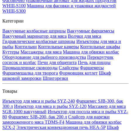
Фасовочно упаковочный автомат для жидких продуктов
WHIII-S100
Машина для фасовки и упаковки жидкостей
WHIII-S300
Категории
Вакуумные колбасные шприцы
Вакуумные фаршемесы
Вакуумный маринатор для мяса
Волчки для мяса
Гидравлические колбасные шприцы
Инъекторы для мяса и
рыбы
Коптильни
Коптильные камеры
Коптильные шкафы
Куттеры
Массажеры для мяса
Машина для обвязки колбас
Оборудование для рыбного производства
Перекрутчик
сосисок и колбас
Печи для общепита
Печь для пиццы
Промышленные сковороды
Слайсеры
Фаршемесы
Фаршемешалка для творога
Формовщик котлет
Шкаф
шоковой заморозки
Шпигорезки
Товары
Инъектор для мяса и рыбы SYZ-240
Фаршемес SJB-300, бак
300 л
Инъектор для мяса и рыбы SYZ-120
Массажер для мяса
SGR-1000 вакуумный
Инъектор для посола мяса и рыбы SYZ-
80
Фаршемес SJB-200, бак 200 л
Слайсер для нарезки
замороженного мяса TDMS-F4
Машина для обвязки колбас
SZX-2
Электрическая конвекционная печь HEA-5P
Шкаф