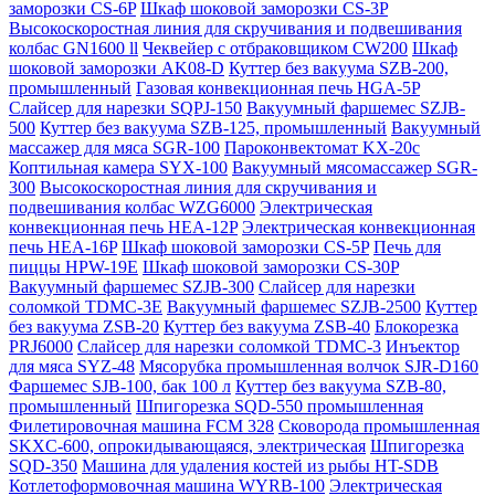
заморозки CS-6P
Шкаф шоковой заморозки CS-3P
Высокоскоростная линия для скручивания и подвешивания
колбас GN1600 ll
Чеквейер с отбраковщиком CW200
Шкаф
шоковой заморозки AK08-D
Куттер без вакуума SZB-200,
промышленный
Газовая конвекционная печь HGA-5P
Слайсер для нарезки SQPJ-150
Вакуумный фаршемес SZJB-
500
Куттер без вакуума SZB-125, промышленный
Вакуумный
массажер для мяса SGR-100
Пароконвектомат KX-20c
Коптильная камера SYX-100
Вакуумный мясомассажер SGR-
300
Высокоскоростная линия для скручивания и
подвешивания колбас WZG6000
Электрическая
конвекционная печь HEA-12P
Электрическая конвекционная
печь HEA-16P
Шкаф шоковой заморозки CS-5P
Печь для
пиццы HPW-19E
Шкаф шоковой заморозки CS-30P
Вакуумный фаршемес SZJB-300
Слайсер для нарезки
соломкой TDMC-3E
Вакуумный фаршемес SZJB-2500
Куттер
без вакуума ZSB-20
Куттер без вакуума ZSB-40
Блокорезка
PRJ6000
Слайсер для нарезки соломкой TDMC-3
Инъектор
для мяса SYZ-48
Мясорубка промышленная волчок SJR-D160
Фаршемес SJB-100, бак 100 л
Куттер без вакуума SZB-80,
промышленный
Шпигорезка SQD-550 промышленная
Филетировочная машина FCM 328
Сковорода промышленная
SKXC-600, опрокидывающаяся, электрическая
Шпигорезка
SQD-350
Машина для удаления костей из рыбы HT-SDB
Котлетоформовочная машина WYRB-100
Электрическая