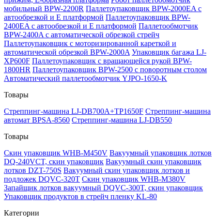
мобильный BPW-2200R
Паллетоупаковщик BPW-2000EA с
автообрезкой и Е платформой
Паллетоупаковщик BPW-
2400EA с автообрезкой и Е платформой
Паллетообмотчик
BPW-2400A с автоматической обрезкой стрейч
Паллетоупаковщик с моторизированной кареткой и
автоматической обрезкой BPW-2000A
Упаковщик багажа LJ-
XP600F
Паллетоупаковщик с вращающейся рукой BPW-
1800HR
Паллетоупаковщик BPW-2500 с поворотным столом
Автоматический паллетообмотчик YJPO-1650-K
Товары
Стреппинг-машина LJ-DB700A+TP1650F
Стреппинг-машина
автомат BPSA-8560
Стреппинг-машина LJ-DB550
Товары
Скин упаковщик WHB-M450V
Вакуумный упаковщик лотков
DQ-240VCT, скин упаковщик
Вакуумный скин упаковщик
лотков DZT-750S
Вакуумный скин упаковщик лотков и
подложек DQVC-320T
Скин упаковщик WHB-M380V
Запайщик лотков вакуумный DQVC-300T, скин упаковщик
Упаковщик продуктов в стрейч пленку KL-80
Категории