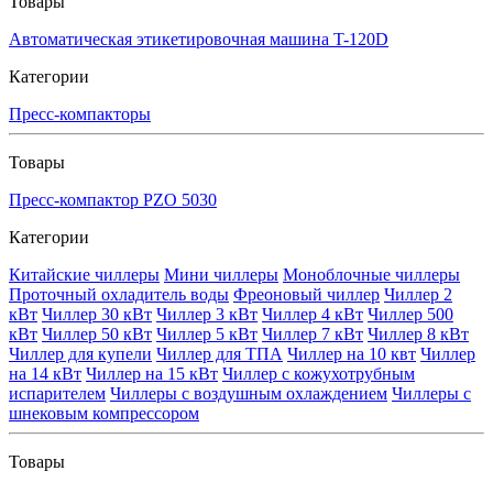
Товары
Автоматическая этикетировочная машина T-120D
Категории
Пресс-компакторы
Товары
Пресс-компактор PZO 5030
Категории
Китайские чиллеры
Мини чиллеры
Моноблочные чиллеры
Проточный охладитель воды
Фреоновый чиллер
Чиллер 2
кВт
Чиллер 30 кВт
Чиллер 3 кВт
Чиллер 4 кВт
Чиллер 500
кВт
Чиллер 50 кВт
Чиллер 5 кВт
Чиллер 7 кВт
Чиллер 8 кВт
Чиллер для купели
Чиллер для ТПА
Чиллер на 10 квт
Чиллер
на 14 кВт
Чиллер на 15 кВт
Чиллер с кожухотрубным
испарителем
Чиллеры с воздушным охлаждением
Чиллеры с
шнековым компрессором
Товары