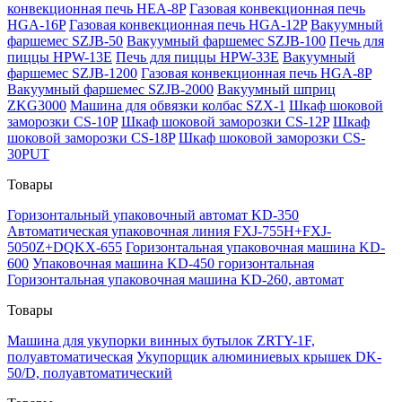
конвекционная печь HEA-8P
Газовая конвекционная печь
HGA-16P
Газовая конвекционная печь HGA-12P
Вакуумный
фаршемес SZJB-50
Вакуумный фаршемес SZJB-100
Печь для
пиццы HPW-13E
Печь для пиццы HPW-33E
Вакуумный
фаршемес SZJB-1200
Газовая конвекционная печь HGA-8P
Вакуумный фаршемес SZJB-2000
Вакуумный шприц
ZKG3000
Машина для обвязки колбас SZX-1
Шкаф шоковой
заморозки CS-10P
Шкаф шоковой заморозки CS-12P
Шкаф
шоковой заморозки CS-18P
Шкаф шоковой заморозки CS-
30PUT
Товары
Горизонтальный упаковочный автомат KD-350
Автоматическая упаковочная линия FXJ-755H+FXJ-
5050Z+DQKX-655
Горизонтальная упаковочная машина KD-
600
Упаковочная машина KD-450 горизонтальная
Горизонтальная упаковочная машина KD-260, автомат
Товары
Машина для укупорки винных бутылок ZRTY-1F,
полуавтоматическая
Укупорщик алюминиевых крышек DK-
50/D, полуавтоматический