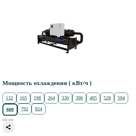
Мощность охлаждения ( кВт/ч )
132
165
198
264
330
396
495
528
594
792
924
660