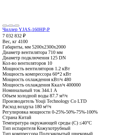
Чиллер YJAS-160HP-P
7 032 832 ₽
Вес, кг
4100
Габариты, мм
5200x2300x2000
Диаметр вентилятора
710 мм
Диаметр подключения
125 DN
Кол-во вентиляторов
10
Мощность вентиляторов
1.2 кВт
Мощность компрессора
60*2 кВт
Мощность охлаждения кВт/ч
480
Мощность охлаждения Ккал/ч
400000
Номинальный ток
344.1 А
Объем холодной воды
87.7 м³/ч
Производитель
Youji Technology Co LTD
Расход воздуха
180 м³/ч
Регулировка мощности
0-25%-50%-75%-100%
Страна
Китай
Температура окружающей среды (С)
≤40°C
Тип испарителя
Кожухотрубный
Тип компрессора
Полузакрытый шнековый