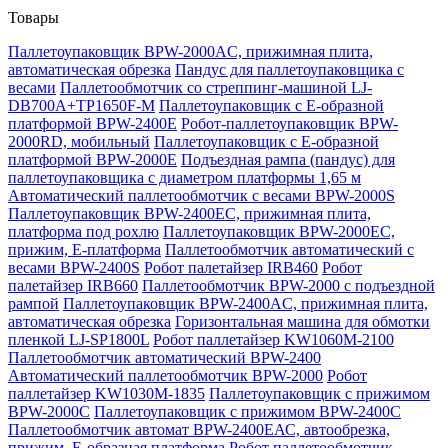
Товары
Паллетоупаковщик BPW-2000AC, прижимная плита,
автоматическая обрезка
Пандус для паллетоупаковщика с
весами
Паллетообмотчик со стреппинг-машиной LJ-
DB700A+TP1650F-M
Паллетоупаковщик с Е-образной
платформой BPW-2400E
Робот-паллетоупаковщик BPW-
2000RD, мобильный
Паллетоупаковщик с Е-образной
платформой BPW-2000E
Подъездная рампа (пандус) для
паллетоупаковщика с диаметром платформы 1,65 м
Автоматический паллетообмотчик с весами BPW-2000S
Паллетоупаковщик BPW-2400EC, прижимная плита,
платформа под рохлю
Паллетоупаковщик BPW-2000EC,
прижим, Е-платформа
Паллетообмотчик автоматический с
весами BPW-2400S
Робот палетайзер IRB460
Робот
палетайзер IRB660
Паллетообмотчик BPW-2000 с подъездной
рампой
Паллетоупаковщик BPW-2400AC, прижимная плита,
автоматическая обрезка
Горизонтальная машина для обмотки
пленкой LJ-SP1800L
Робот паллетайзер KW1060M-2100
Паллетообмотчик автоматический BPW-2400
Автоматический паллетообмотчик BPW-2000
Робот
паллетайзер KW1030M-1835
Паллетоупаковщик с прижимом
BPW-2000C
Паллетоупаковщик с прижимом BPW-2400C
Паллетообмотчик автомат BPW-2400ЕАС, автообрезка,
прижим, Е-образная платформа
Робот паллетообмотчик