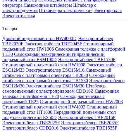
оператора
Самоходные штабелеры
Штабелер с
электроподъемом
Штабелеры электрические
Электророхля
Электротележка
Товары
Двойной подъемный стол HW4000D
Электроштабелер
TBE2030F
Электроштабелер TBE2045F
Стационарный
подъемный стол HW1006
Самоходная тележка с платформой
TE30
Самоходный электрический гидравлический
подъемный стол ESM100D
Электроштабелер TBE1530F
Стационарный подъемный стол HW1008
Электроштабелер
ESC12M33
Электроштабелер ESC15M16
Самоходный
штабелер с платформой оператора TB2030
Самоходный
штабелер с платформой оператора TB1530
Электроштабелер
ESC12M30
Электроштабелер ESC15M30
Штабелер
самоподъемный с электроприводом CDD10Z
Самоходная
тележка с платформой TE20
Самоходная тележка с
платформой TE25
Стационарный подъемный стол HW2008
Стационарный подъемный стол HW4003
Стационарный
подъемный стол HT1000
Передвижной подъемный стол
полуэлектрический ES50D
Электроштабелер TBE2016F
Электроштабелер TBE2025F
Электроштабелер TBE2035F
Электроштабелер CDD2016
Электроштабелер TBE1535F