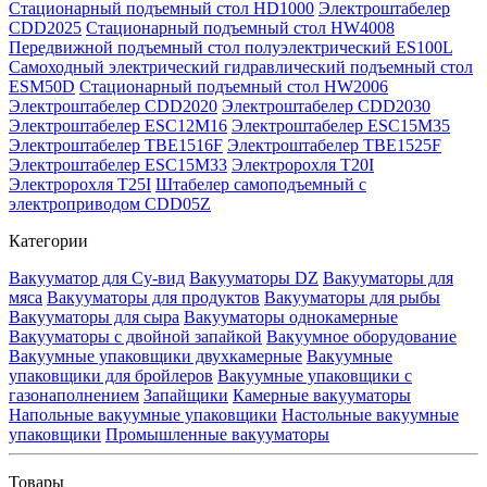
Стационарный подъемный стол HD1000
Электроштабелер
CDD2025
Стационарный подъемный стол HW4008
Передвижной подъемный стол полуэлектрический ES100L
Самоходный электрический гидравлический подъемный стол
ESM50D
Стационарный подъемный стол HW2006
Электроштабелер CDD2020
Электроштабелер CDD2030
Электроштабелер ESC12M16
Электроштабелер ESC15M35
Электроштабелер TBE1516F
Электроштабелер TBE1525F
Электроштабелер ESC15M33
Электророхля T20I
Электророхля T25I
Штабелер самоподъемный с
электроприводом CDD05Z
Категории
Вакууматор для Су-вид
Вакууматоры DZ
Вакууматоры для
мяса
Вакууматоры для продуктов
Вакууматоры для рыбы
Вакууматоры для сыра
Вакууматоры однокамерные
Вакууматоры с двойной запайкой
Вакуумное оборудование
Вакуумные упаковщики двухкамерные
Вакуумные
упаковщики для бройлеров
Вакуумные упаковщики с
газонаполнением
Запайщики
Камерные вакууматоры
Напольные вакуумные упаковщики
Настольные вакуумные
упаковщики
Промышленные вакууматоры
Товары