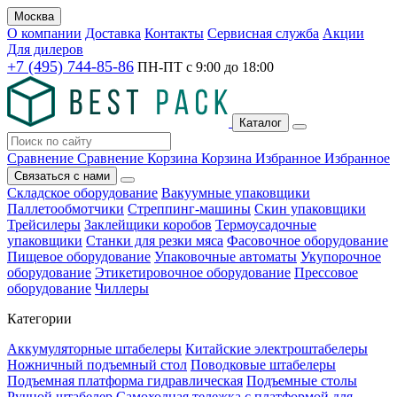
Москва
О компании
Доставка
Контакты
Сервисная служба
Акции
Для дилеров
+7 (495) 744-85-86
ПН-ПТ с
9:00
до
18:00
Каталог
Сравнение
Сравнение
Корзина
Корзина
Избранное
Избранное
Связаться с нами
Складское оборудование
Вакуумные упаковщики
Паллетообмотчики
Стреппинг-машины
Скин упаковщики
Трейсилеры
Заклейщики коробов
Термоусадочные
упаковщики
Станки для резки мяса
Фасовочное оборудование
Пищевое оборудование
Упаковочные автоматы
Укупорочное
оборудование
Этикетировочное оборудование
Прессовое
оборудование
Чиллеры
Категории
Аккумуляторные штабелеры
Китайские электроштабелеры
Ножничный подъемный стол
Поводковые штабелеры
Подъемная платформа гидравлическая
Подъемные столы
Ручной штабелер
Самоходная тележка с платформой для