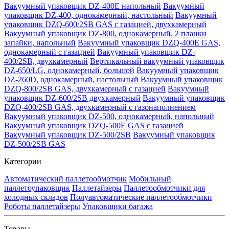
Вакуумный упаковщик DZ-400E напольный
Вакуумный
упаковщик DZ-400, однокамерный, настольный
Вакуумный
упаковщик DZQ-600/2SB GAS с газацией, двухкамерный
Вакуумный упаковщик DZ-800, однокамерный, 2 планки
запайки, напольный
Вакуумный упаковщик DZQ-400E GAS,
однокамерный с газацией
Вакуумный упаковщик DZ-
400/2SB, двухкамерный
Вертикальный вакуумный упаковщик
DZ-650/LG, однокамерный, большой
Вакуумный упаковщик
DZ-260D, однокамерный, настольный
Вакуумный упаковщик
DZQ-800/2SB GAS, двухкамерный с газацией
Вакуумный
упаковщик DZ-600/2SB двухкамерный
Вакуумный упаковщик
DZQ-400/2SB GAS, двухкамерный с газонаполнением
Вакуумный упаковщик DZ-500, однокамерный, напольный
Вакуумный упаковщик DZQ-500E GAS с газацией
Вакуумный упаковщик DZ-500/2SB
Вакуумный упаковщик
DZ-500/2SB GAS
Категории
Автоматический паллетообмотчик
Мобильный
паллетоупаковщик
Паллетайзеры
Паллетообмотчики для
холодных складов
Полуавтоматические паллетообмотчики
Роботы паллетайзеры
Упаковщики багажа
Товары