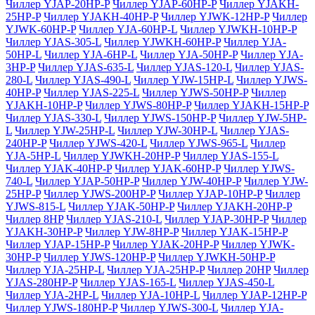
Чиллер YJAP-20HP-P
Чиллер YJAP-60HP-P
Чиллер YJAKH-
25HP-P
Чиллер YJAKH-40HP-P
Чиллер YJWK-12HP-P
Чиллер
YJWK-60HP-P
Чиллер YJA-60HP-L
Чиллер YJWKH-10HP-P
Чиллер YJAS-305-L
Чиллер YJWKH-60HP-P
Чиллер YJA-
50HP-L
Чиллер YJA-6HP-L
Чиллер YJA-50HP-P
Чиллер YJA-
3HP-P
Чиллер YJAS-635-L
Чиллер YJAS-120-L
Чиллер YJAS-
280-L
Чиллер YJAS-490-L
Чиллер YJW-15HP-L
Чиллер YJWS-
40HP-P
Чиллер YJAS-225-L
Чиллер YJWS-50HP-P
Чиллер
YJAKH-10HP-P
Чиллер YJWS-80HP-P
Чиллер YJAKH-15HP-P
Чиллер YJAS-330-L
Чиллер YJWS-150HP-P
Чиллер YJW-5HP-
L
Чиллер YJW-25HP-L
Чиллер YJW-30HP-L
Чиллер YJAS-
240HP-P
Чиллер YJWS-420-L
Чиллер YJWS-965-L
Чиллер
YJA-5HP-L
Чиллер YJWKH-20HP-P
Чиллер YJAS-155-L
Чиллер YJAK-40HP-P
Чиллер YJAK-60HP-P
Чиллер YJWS-
740-L
Чиллер YJAP-50HP-P
Чиллер YJW-40HP-P
Чиллер YJW-
25HP-P
Чиллер YJWS-200HP-P
Чиллер YJAP-10HP-P
Чиллер
YJWS-815-L
Чиллер YJAK-50HP-P
Чиллер YJAKH-20HP-P
Чиллер 8HP
Чиллер YJAS-210-L
Чиллер YJAP-30HP-P
Чиллер
YJAKH-30HP-P
Чиллер YJW-8HP-P
Чиллер YJAK-15HP-P
Чиллер YJAP-15HP-P
Чиллер YJAK-20HP-P
Чиллер YJWK-
30HP-P
Чиллер YJWS-120HP-P
Чиллер YJWKH-50HP-P
Чиллер YJA-25HP-L
Чиллер YJA-25HP-P
Чиллер 20HP
Чиллер
YJAS-280HP-P
Чиллер YJAS-165-L
Чиллер YJAS-450-L
Чиллер YJA-2HP-L
Чиллер YJA-10HP-L
Чиллер YJAP-12HP-P
Чиллер YJWS-180HP-P
Чиллер YJWS-300-L
Чиллер YJA-