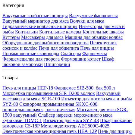
Категории
Вакуумные колбасные шприцы
Вакуумные фаршемесы
Вакуумный маринатор для мяса
Волчки для мяса
Гидравлические колбасные шприцы
Инъекторы для мяса и
рыбы
Коптильни
Коптильные камеры
Коптильные шкафы
Куттеры
Массажеры для мяса
Машина для обвязки колбас
Оборудование для рыбного производства
Перекрутчик
сосисок и колбас
Печи для общепита
Печь для пиццы
Промышленные сковороды
Слайсеры
Фаршемесы
Фаршемешалка для творога
Формовщик котлет
Шкаф
шоковой заморозки
Шпигорезки
Товары
Печь для пиццы HEP-18
Фаршемес SJB-500, бак 500 л
Мясорубка промышленная SJR-D200 волчок
Вакуумный
массажер для мяса SGR-100
Инъектор для посола мяса и рыбы
SYZ-80
Сковорода промышленная SKXC-600,
опрокидывающаяся, электрическая
Массажер для мяса SGR-
1500 вакуумный
Слайсер нарезки мороженного мяса
кубиками TDMC-1
Инъектор для мяса SYZ-48
Шкаф шоковой
заморозки CS-18P
Металлодетектор AEC500C-4025
Электрическая конвекционная печь HEA-12P
Печь для пиццы