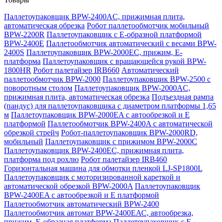
Паллетоупаковщик BPW-2400AC, прижимная плита,
автоматическая обрезка
Робот паллетообмотчик мобильный
BPW-2200R
Паллетоупаковщик с Е-образной платформой
BPW-2400E
Паллетообмотчик автоматический с весами BPW-
2400S
Паллетоупаковщик BPW-2000EC, прижим, Е-
платформа
Паллетоупаковщик с вращающейся рукой BPW-
1800HR
Робот палетайзер IRB660
Автоматический
паллетообмотчик BPW-2000
Паллетоупаковщик BPW-2500 с
поворотным столом
Паллетоупаковщик BPW-2000AC,
прижимная плита, автоматическая обрезка
Подъездная рампа
(пандус) для паллетоупаковщика с диаметром платформы 1,65
м
Паллетоупаковщик BPW-2000EA с автообрезкой и Е
платформой
Паллетообмотчик BPW-2400A с автоматической
обрезкой стрейч
Робот-паллетоупаковщик BPW-2000RD,
мобильный
Паллетоупаковщик с прижимом BPW-2000C
Паллетоупаковщик BPW-2400EC, прижимная плита,
платформа под рохлю
Робот палетайзер IRB460
Горизонтальная машина для обмотки пленкой LJ-SP1800L
Паллетоупаковщик с моторизированной кареткой и
автоматической обрезкой BPW-2000A
Паллетоупаковщик
BPW-2400EA с автообрезкой и Е платформой
Паллетообмотчик автоматический BPW-2400
Паллетообмотчик автомат BPW-2400ЕАС, автообрезка,
прижим, Е-образная платформа
Паллетоупаковщик с Е-