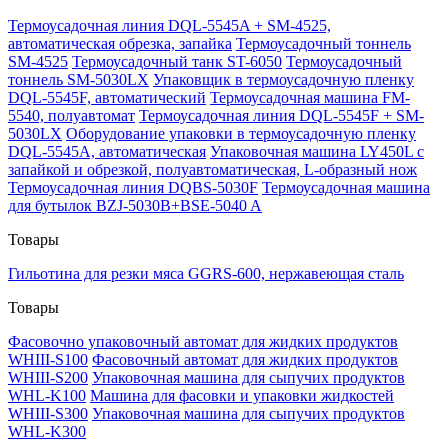
Термоусадочная линия DQL-5545A + SM-4525,
автоматическая обрезка, запайка
Термоусадочный тоннель
SM-4525
Термоусадочный танк ST-6050
Термоусадочный
тоннель SM-5030LX
Упаковщик в термоусадочную пленку
DQL-5545F, автоматический
Термоусадочная машина FM-
5540, полуавтомат
Термоусадочная линия DQL-5545F + SM-
5030LX
Оборудование упаковки в термоусадочную пленку
DQL-5545A, автоматическая
Упаковочная машина LY450L с
запайкой и обрезкой, полуавтоматическая, L-образный нож
Термоусадочная линия DQBS-5030F
Термоусадочная машина
для бутылок BZJ-5030B+BSE-5040 A
Товары
Гильотина для резки мяса GGRS-600, нержавеющая сталь
Товары
Фасовочно упаковочный автомат для жидких продуктов
WHIII-S100
Фасовочный автомат для жидких продуктов
WHIII-S200
Упаковочная машина для сыпучих продуктов
WHL-K100
Машина для фасовки и упаковки жидкостей
WHIII-S300
Упаковочная машина для сыпучих продуктов
WHL-K300