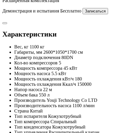
Расширенная комплектация
Демонстрация и испытания
Бесплатно
Записаться
Характеристики
Вес, кг
1100 кг
Габариты, мм
2600*1050*1700 см
Диаметр подключения
80DN
Кол-во компрессоров
5
Мощность компрессора
45 кВт
Мощность насоса
5.5 кВт
Мощность охлаждения кВт/ч
180
Мощность охлаждения Ккал/ч
150000
Напор насоса
22 м
Объем бака
550 л
Производитель
Youji Technology Co LTD
Производительность насоса
1100 л/мин
Страна
Китай
Тип испарителя
Кожухотрубный
Тип компрессора
Спиральный
Тип конденсатора
Кожухотрубный
Тип управления
Расширительный клапан