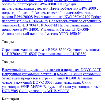
образной платформой BPW-2000E
Пандус для
паллетоупаковщика с весами
Паллетообмотчик BPW-2000 с
подъездной рампой
Автоматический паллетообмотчик с
весами BPW-2000S
Робот паллетайзер KW1060M-2100
Робот
паллетайзер KW1030M-1835
Паллетообмотчик со стреппинг-
машиной LJ-DB700A+TP1650F-M
Паллетоупаковщик с
прижимом BPW-2400C
Упаковщик багажа LJ-XP600F
Автоматический паллетообмотчик YJPO-1650-K
Товары
Стреппинг-машина автомат BPSA-8560
Стреппинг-машина
LJ-DB700A+TP1650F
Стреппинг-машина LJ-DB550
Товары
Вакуумный скин упаковщик лотков и подложек DQVC-320T
Вакуумный упаковщик лотков DQ-240VCT, скин упаковщик
Упаковщик продуктов в стрейч пленку KL-80
Запайщик
лотков вакуумный DQVC-300T, скин упаковщик
Скин
упаковщик WHB-M450V
Вакуумный скин упаковщик лотков
DZT-750S
Скин упаковщик WHB-M380V
Категории