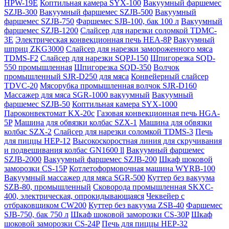
HPW-19E
Коптильная камера SYX-100
Вакуумный фаршемес
SZJB-300
Вакуумный фаршемес SZJB-500
Вакуумный
фаршемес SZJB-750
Фаршемес SJB-100, бак 100 л
Вакуумный
фаршемес SZJB-1200
Слайсер для нарезки соломкой TDMC-
3E
Электрическая конвекционная печь HEA-8P
Вакуумный
шприц ZKG3000
Слайсер для нарезки замороженного мяса
TDMS-F2
Слайсер для нарезки SQPJ-150
Шпигорезка SQD-
550 промышленная
Шпигорезка SQD-350
Волчок
промышленный SJR-D250 для мяса
Конвейерный слайсер
TDVC-20
Мясорубка промышленная волчок SJR-D160
Массажер для мяса SGR-1000 вакуумный
Вакуумный
фаршемес SZJB-50
Коптильная камера SYX-1000
Пароконвектомат KX-20c
Газовая конвекционная печь HGA-
5P
Машина для обвязки колбас SZX-1
Машина для обвязки
колбас SZX-2
Слайсер для нарезки соломкой TDMS-3
Печь
для пиццы HEP-12
Высокоскоростная линия для скручивания
и подвешивания колбас GN1600 ll
Вакуумный фаршемес
SZJB-2000
Вакуумный фаршемес SZJB-200
Шкаф шоковой
заморозки CS-15P
Котлетоформовочная машина WYRB-100
Вакуумный массажер для мяса SGR-500
Куттер без вакуума
SZB-80, промышленный
Сковорода промышленная SKXC-
400, электрическая, опрокидывающаяся
Чеквейер с
отбраковщиком CW200
Куттер без вакуума ZSB-40
Фаршемес
SJB-750, бак 750 л
Шкаф шоковой заморозки CS-30P
Шкаф
шоковой заморозки CS-24P
Печь для пиццы HEP-32