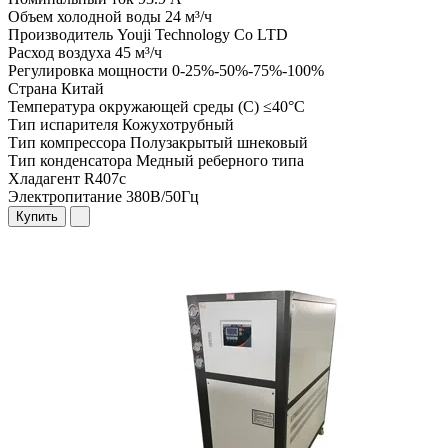
Объем холодной воды
24 м³/ч
Производитель
Youji Technology Co LTD
Расход воздуха
45 м³/ч
Регулировка мощности
0-25%-50%-75%-100%
Страна
Китай
Температура окружающей среды (С)
≤40°C
Тип испарителя
Кожухотрубный
Тип компрессора
Полузакрытый шнековый
Тип конденсатора
Медный реберного типа
Хладагент
R407c
Электропитание
380В/50Гц
Купить