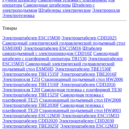
оператора
Самоходные штабелеры
Штабелер с
электроподъемом
Штабелеры электрические
Электророхля
Электротележка
Товары
Электроштабелер ESC15M30
Электроштабелер CDD2025
Самоходный электрический гидравлический подъемный стол
ESM100D
Электроштабелер ESC15M16
Штабелер
самоподъемный с электроприводом CDD10Z
Самоходный
штабелер с платформой оператора TB1530
Электроштабелер
ESC15M35
Самоходный электрический гидравлический
подъемный стол ESM50D
Электроштабелер TBE1530F
Электроштабелер TBE1535F
Электроштабелер TBE2016F
Электророхля T25I
Стационарный подъемный стол HW2006
Электроштабелер TBE1516F
Электроштабелер CDD2016
Электророхля T20I
Самоходная тележка с платформой TE30
Электроштабелер TBE1525F
Самоходная тележка с
платформой TE25
Стационарный подъемный стол HW2008
Электроштабелер TBE2030F
Самоходная тележка с
платформой TE20
Стационарный подъемный стол HW4003
Электроштабелер ESC12M30
Электроштабелер ESC15M33
Электроштабелер CDD2020
Электроштабелер CDD2030
Электроштабелер TBE2025F
Электроштабелер ESC12M33