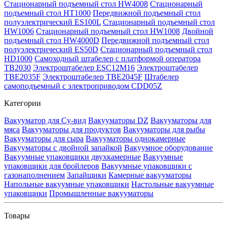
Стационарный подъемный стол HW4008
Стационарный
подъемный стол HT1000
Передвижной подъемный стол
полуэлектрический ES100L
Стационарный подъемный стол
HW1006
Стационарный подъемный стол HW1008
Двойной
подъемный стол HW4000D
Передвижной подъемный стол
полуэлектрический ES50D
Стационарный подъемный стол
HD1000
Самоходный штабелер с платформой оператора
TB2030
Электроштабелер ESC12M16
Электроштабелер
TBE2035F
Электроштабелер TBE2045F
Штабелер
самоподъемный с электроприводом CDD05Z
Категории
Вакууматор для Су-вид
Вакууматоры DZ
Вакууматоры для
мяса
Вакууматоры для продуктов
Вакууматоры для рыбы
Вакууматоры для сыра
Вакууматоры однокамерные
Вакууматоры с двойной запайкой
Вакуумное оборудование
Вакуумные упаковщики двухкамерные
Вакуумные
упаковщики для бройлеров
Вакуумные упаковщики с
газонаполнением
Запайщики
Камерные вакууматоры
Напольные вакуумные упаковщики
Настольные вакуумные
упаковщики
Промышленные вакууматоры
Товары