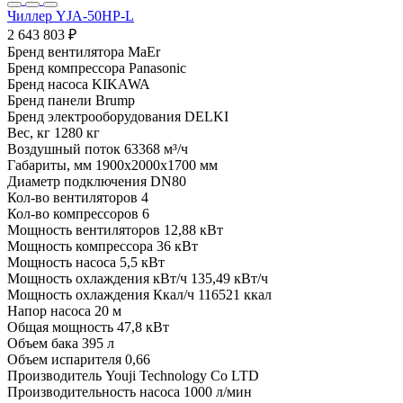
Чиллер YJA-50HP-L
2 643 803 ₽
Бренд вентилятора
MaEr
Бренд компрессора
Panasonic
Бренд насоса
KIKAWA
Бренд панели
Brump
Бренд электрооборудования
DELKI
Вес, кг
1280 кг
Воздушный поток
63368 м³/ч
Габариты, мм
1900x2000x1700 мм
Диаметр подключения
DN80
Кол-во вентиляторов
4
Кол-во компрессоров
6
Мощность вентиляторов
12,88 кВт
Мощность компрессора
36 кВт
Мощность насоса
5,5 кВт
Мощность охлаждения кВт/ч
135,49 кВт/ч
Мощность охлаждения Ккал/ч
116521 ккал
Напор насоса
20 м
Общая мощность
47,8 кВт
Объем бака
395 л
Объем испарителя
0,66
Производитель
Youji Technology Co LTD
Производительность насоса
1000 л/мин