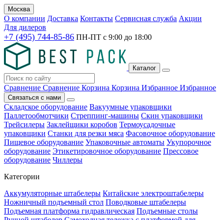
Москва
О компании
Доставка
Контакты
Сервисная служба
Акции
Для дилеров
+7 (495) 744-85-86
ПН-ПТ с
9:00
до
18:00
Каталог
Сравнение
Сравнение
Корзина
Корзина
Избранное
Избранное
Связаться с нами
Складское оборудование
Вакуумные упаковщики
Паллетообмотчики
Стреппинг-машины
Скин упаковщики
Трейсилеры
Заклейщики коробов
Термоусадочные
упаковщики
Станки для резки мяса
Фасовочное оборудование
Пищевое оборудование
Упаковочные автоматы
Укупорочное
оборудование
Этикетировочное оборудование
Прессовое
оборудование
Чиллеры
Категории
Аккумуляторные штабелеры
Китайские электроштабелеры
Ножничный подъемный стол
Поводковые штабелеры
Подъемная платформа гидравлическая
Подъемные столы
Ручной штабелер
Самоходная тележка с платформой для