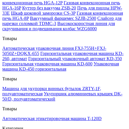
конвекционная печь HGA-12P
Газовая конвекционная печь
HGA-16P
Куттер без вакуума ZSB-20
Печь для пиццы HPW-
33E
Шкаф шоковой заморозки CS-3P
Газовая конвекционная
печь HGA-8P
Вакуумный фаршемес SZJB-2500
Слайсер для
нарезки соломкой TDMC-3
Высокоскоростная линия для
скручивания и подвешивания колбас WZG6000
Товары
Автоматическая упаковочная линия FXJ-755H+FXJ-
5050Z+DQKX-655
Горизонтальная упаковочная машина KD-
260, автомат
Горизонтальный упаковочный автомат KD-350
Горизонтальная упаковочная машина KD-600
Упаковочная
машина KD-450 горизонтальная
Товары
Машина для укупорки винных бутылок ZRTY-1F,
полуавтоматическая
Укупорщик алюминиевых крышек DK-
50/D, полуавтоматический
Товары
Автоматическая этикетировочная машина T-120D
Категории