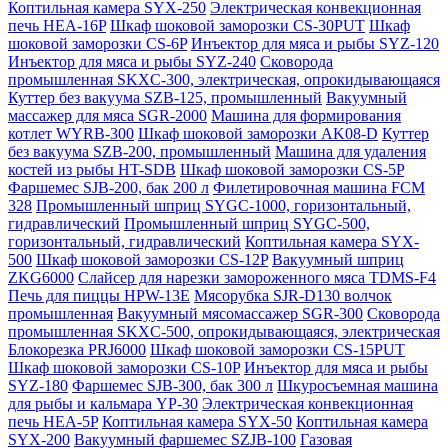
Коптильная камера SYX-250
Электрическая конвекционная
печь HEA-16P
Шкаф шоковой заморозки CS-30PUT
Шкаф
шоковой заморозки CS-6P
Инъектор для мяса и рыбы SYZ-120
Инъектор для мяса и рыбы SYZ-240
Сковорода
промышленная SKXC-300, электрическая, опрокидывающаяся
Куттер без вакуума SZB-125, промышленный
Вакуумный
массажер для мяса SGR-2000
Машина для формирования
котлет WYRB-300
Шкаф шоковой заморозки AK08-D
Куттер
без вакуума SZB-200, промышленный
Машина для удаления
костей из рыбы HT-SDB
Шкаф шоковой заморозки CS-5P
Фаршемес SJB-200, бак 200 л
Филетировочная машина FCM
328
Промышленный шприц SYGC-1000, горизонтальный,
гидравлический
Промышленный шприц SYGC-500,
горизонтальный, гидравлический
Коптильная камера SYX-
500
Шкаф шоковой заморозки CS-12P
Вакуумный шприц
ZKG6000
Слайсер для нарезки замороженного мяса TDMS-F4
Печь для пиццы HPW-13E
Мясорубка SJR-D130 волчок
промышленная
Вакуумный мясомассажер SGR-300
Сковорода
промышленная SKXC-500, опрокидывающаяся, электрическая
Блокорезка PRJ6000
Шкаф шоковой заморозки CS-15PUT
Шкаф шоковой заморозки CS-10P
Инъектор для мяса и рыбы
SYZ-180
Фаршемес SJB-300, бак 300 л
Шкуросъемная машина
для рыбы и кальмара YP-30
Электрическая конвекционная
печь HEA-5P
Коптильная камера SYX-50
Коптильная камера
SYX-200
Вакуумный фаршемес SZJB-100
Газовая