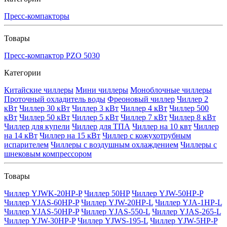
Пресс-компакторы
Товары
Пресс-компактор PZO 5030
Категории
Китайские чиллеры
Мини чиллеры
Моноблочные чиллеры
Проточный охладитель воды
Фреоновый чиллер
Чиллер 2
кВт
Чиллер 30 кВт
Чиллер 3 кВт
Чиллер 4 кВт
Чиллер 500
кВт
Чиллер 50 кВт
Чиллер 5 кВт
Чиллер 7 кВт
Чиллер 8 кВт
Чиллер для купели
Чиллер для ТПА
Чиллер на 10 квт
Чиллер
на 14 кВт
Чиллер на 15 кВт
Чиллер с кожухотрубным
испарителем
Чиллеры с воздушным охлаждением
Чиллеры с
шнековым компрессором
Товары
Чиллер YJWK-20HP-P
Чиллер 50HP
Чиллер YJW-50HP-P
Чиллер YJAS-60HP-P
Чиллер YJW-20HP-L
Чиллер YJA-1HP-L
Чиллер YJAS-50HP-P
Чиллер YJAS-550-L
Чиллер YJAS-265-L
Чиллер YJW-30HP-P
Чиллер YJWS-195-L
Чиллер YJW-5HP-P