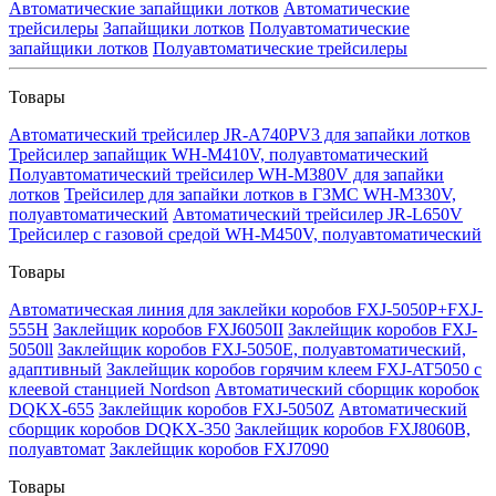
Автоматические запайщики лотков
Автоматические
трейсилеры
Запайщики лотков
Полуавтоматические
запайщики лотков
Полуавтоматические трейсилеры
Товары
Автоматический трейсилер JR-A740PV3 для запайки лотков
Трейсилер запайщик WH-M410V, полуавтоматический
Полуавтоматический трейсилер WH-M380V для запайки
лотков
Трейсилер для запайки лотков в ГЗМС WH-M330V,
полуавтоматический
Автоматический трейсилер JR-L650V
Трейсилер с газовой средой WH-M450V, полуавтоматический
Товары
Автоматическая линия для заклейки коробов FXJ-5050P+FXJ-
555H
Заклейщик коробов FXJ6050II
Заклейщик коробов FXJ-
5050ll
Заклейщик коробов FXJ-5050E, полуавтоматический,
адаптивный
Заклейщик коробов горячим клеем FXJ-AT5050 с
клеевой станцией Nordson
Автоматический сборщик коробок
DQKX-655
Заклейщик коробов FXJ-5050Z
Автоматический
сборщик коробов DQKX-350
Заклейщик коробов FXJ8060B,
полуавтомат
Заклейщик коробов FXJ7090
Товары