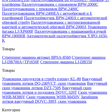
платформа
Паллетоупаковщик с прижимом BPW-2000C
Паллетоупаковщик с прижимом BPW-2400C
Паллетоупаковщик BPW-2400EA с автообрезкой и Е
платформой
Паллетообмотчик BPW-2400A с автоматической
обрезкой стрейч
Паллетоупаковщик с моторизированной
кареткой и автоматической обрезкой BPW-2000A
Упаковщик
багажа LJ-XP600F
Паллетоупаковщик с вращающейся рукой
BPW-1800HR
Автоматический паллетообмотчик YJPO-1650-
K
Товары
Стреппинг-машина автомат BPSA-8560
Стреппинг-машина
LJ-DB700A+TP1650F
Стреппинг-машина LJ-DB550
Товары
Упаковщик продуктов в стрейч пленку KL-80
Вакуумный
упаковщик лотков DQ-240VCT, скин упаковщик
Вакуумный
скин упаковщик лотков DZT-750S
Вакуумный скин
упаковщик лотков и подложек DQVC-320T
Скин упаковщик
WHB-M380V
Скин упаковщик WHB-M450V
Запайщик
лотков вакуумный DQVC-300T, скин упаковщик
Категории