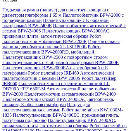
Подъездная рампа (пандус) для паллетоупаковщика с
диаметром платформы 1,65 м
Паллетообмотчик BPW-2000 с
подъездной рампой
Паллетоупаковщик с Е-образной
платформой BPW-2400E
Паллетообмотчик автоматический с
весами BPW-2400S
Паллетоупаковщик BPW-2000AC,
прижимная плита, автоматическая обрезка
Робот
паллетообмотчик мобильный BPW-2200R
Горизонтальная
машина для обмотки пленкой LJ-SP1800L
Робот-
паллетоупаковщик BPW-2000RD, мобильный
Паллетоупаковщик BPW-2500 с поворотным столом
Паллетоупаковщик с Е-образной платформой BPW-2000E
Паллетоупаковщик BPW-2000EA с автообрезкой и Е
платформой
Робот палетайзер IRB460
Автоматический
паллетообмотчик с весами BPW-2000S
Робот палетайзер
IRB660
Паллетообмотчик со стреппинг-машиной LJ-
DB700A+TP1650F-M
Автоматический паллетообмотчик
BPW-2000
Паллетообмотчик автоматический BPW-2400
Паллетообмотчик автомат BPW-2400ЕАС, автообрезка,
прижим, Е-образная платформа
Пандус для
паллетоупаковщика с весами
Робот паллетайзер KW1030M-
1835
Паллетоупаковщик BPW-2400EC, прижимная плита,
платформа под рохлю
Паллетоупаковщик BPW-2400AC,
прижимная плита, автоматическая обрезка
Робот паллетайзер
KW1060M-2100
Паллетоупаковщик BPW-2000EC, прижим, Е-