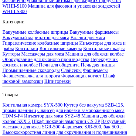
Фасовочно упаковочный автомат для жидких продуктов
WHIII-S100
Машина для фасовки и упаковки жидкостей
WHIII-S300
Категории
Вакуумные колбасные шприцы
Вакуумные фаршемесы
Вакуумный маринатор для мяса
Волчки для мяса
Гидравлические колбасные шприцы
Инъекторы для мяса и
рыбы
Коптильни
Коптильные камеры
Коптильные шкафы
Куттеры
Массажеры для мяса
Машина для обвязки колбас
Оборудование для рыбного производства
Перекрутчик
сосисок и колбас
Печи для общепита
Печь для пиццы
Промышленные сковороды
Слайсеры
Фаршемесы
Фаршемешалка для творога
Формовщик котлет
Шкаф
шоковой заморозки
Шпигорезки
Товары
Коптильная камера SYX-500
Куттер без вакуума SZB-125,
промышленный
Слайсер для нарезки замороженного мяса
TDMS-F4
Инъектор для мяса SYZ-48
Машина для обвязки
колбас SZX-2
Шкаф шоковой заморозки CS-3P
Вакуумный
массажер для мяса SGR-500
Фаршемес SJB-500, бак 500 л
Высокоскоростная линия для скручивания и подвешивания