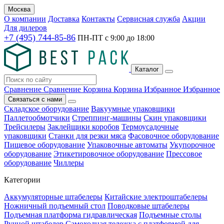
Москва
О компании
Доставка
Контакты
Сервисная служба
Акции
Для дилеров
+7 (495) 744-85-86
ПН-ПТ с
9:00
до
18:00
Каталог
Сравнение
Сравнение
Корзина
Корзина
Избранное
Избранное
Связаться с нами
Складское оборудование
Вакуумные упаковщики
Паллетообмотчики
Стреппинг-машины
Скин упаковщики
Трейсилеры
Заклейщики коробов
Термоусадочные
упаковщики
Станки для резки мяса
Фасовочное оборудование
Пищевое оборудование
Упаковочные автоматы
Укупорочное
оборудование
Этикетировочное оборудование
Прессовое
оборудование
Чиллеры
Категории
Аккумуляторные штабелеры
Китайские электроштабелеры
Ножничный подъемный стол
Поводковые штабелеры
Подъемная платформа гидравлическая
Подъемные столы
Ручной штабелер
Самоходная тележка с платформой для