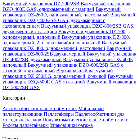
Вакуумный упаковщик DZ-500/2SB
Вакуумный упаковщик
DZQ-400E GAS, однокамерный с газацией
Вакуумный
упаковщик DZ-260D, однокамерный, настольный
Вакуумный
упаковщик DZQ-400/2SB GAS, двухкамерный с
газонаполнением
Вакуумный упаковщик DZQ-800/2SB GAS,
двухкамерный с газацией
Вакуумный упаковщик DZ-500,
однокамерный, напольный
Вакуумный упаковщик DZ-800,
однокамерный, 2 планки запайки, напольный
Вакуумный
упаковщик DZ-400, однокамерный, настольный
Вакуумный
упаковщик DZ-600/2SB двухкамерный
Вакуумный упаковщик
DZ-400/2SB, двухкамерный
Вакуумный упаковщик DZ-400E
напольный
Вакуумный упаковщик DZQ-600/2SB GAS с
газацией, двухкамерный
Вертикальный вакуумный
упаковщик DZ-650/LG, однокамерный, большой
Вакуумный
упаковщик DZQ-500E GAS с газацией
Вакуумный упаковщик
DZ-500/2SB GAS
Категории
Автоматический паллетообмотчик
Мобильный
паллетоупаковщик
Паллетайзеры
Паллетообмотчики для
холодных складов
Полуавтоматические паллетообмотчики
Роботы паллетайзеры
Упаковщики багажа
Товары