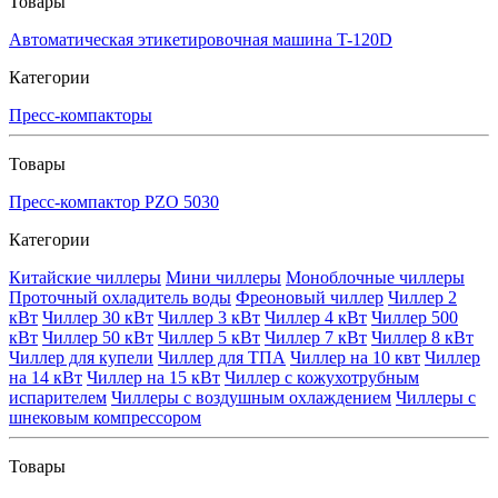
Товары
Автоматическая этикетировочная машина T-120D
Категории
Пресс-компакторы
Товары
Пресс-компактор PZO 5030
Категории
Китайские чиллеры
Мини чиллеры
Моноблочные чиллеры
Проточный охладитель воды
Фреоновый чиллер
Чиллер 2
кВт
Чиллер 30 кВт
Чиллер 3 кВт
Чиллер 4 кВт
Чиллер 500
кВт
Чиллер 50 кВт
Чиллер 5 кВт
Чиллер 7 кВт
Чиллер 8 кВт
Чиллер для купели
Чиллер для ТПА
Чиллер на 10 квт
Чиллер
на 14 кВт
Чиллер на 15 кВт
Чиллер с кожухотрубным
испарителем
Чиллеры с воздушным охлаждением
Чиллеры с
шнековым компрессором
Товары