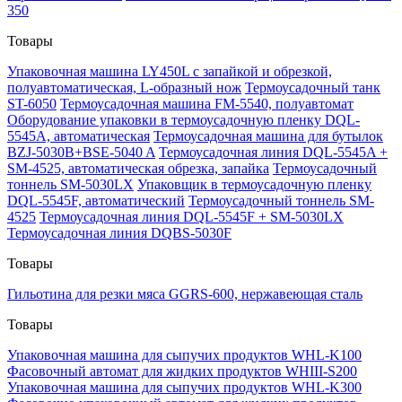
350
Товары
Упаковочная машина LY450L с запайкой и обрезкой,
полуавтоматическая, L-образный нож
Термоусадочный танк
ST-6050
Термоусадочная машина FM-5540, полуавтомат
Оборудование упаковки в термоусадочную пленку DQL-
5545A, автоматическая
Термоусадочная машина для бутылок
BZJ-5030B+BSE-5040 A
Термоусадочная линия DQL-5545A +
SM-4525, автоматическая обрезка, запайка
Термоусадочный
тоннель SM-5030LX
Упаковщик в термоусадочную пленку
DQL-5545F, автоматический
Термоусадочный тоннель SM-
4525
Термоусадочная линия DQL-5545F + SM-5030LX
Термоусадочная линия DQBS-5030F
Товары
Гильотина для резки мяса GGRS-600, нержавеющая сталь
Товары
Упаковочная машина для сыпучих продуктов WHL-K100
Фасовочный автомат для жидких продуктов WHIII-S200
Упаковочная машина для сыпучих продуктов WHL-K300