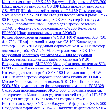
Коптильная камера SYX-250
Вакуумный фаршемес SZJB-300
Шкаф шоковой заморозки CS-30P
Шкаф шоковой заморозки
CS-15PUT
Шкаф шоковой заморозки CS-15P
Инъектор для
мяса и рыбы SYZ-120
Инъектор для посола мяса и рыбы SYZ-
80
Вакуумный мясомассажер SGR-300
Куттер без вакуума
SZB-80, промышленный
Слайсер для нарезки соломкой
TDMC-3
Чеквейер с отбраковщиком CW200
Блокорезка
PRJ6000
Шкаф шоковой заморозки AK08-D
Котлетоформовочная машина WYRB-100
Фаршемес SJB-750,
бак 750 л
Шкаф шоковой заморозки CS-10P
Конвейерный
слайсер TDVC-20
Вакуумный фаршемес SZJB-200
Инъектор
для мяса и рыбы SYZ-240
Массажер для мяса SGR-1500
вакуумный
Массажер для мяса SGR-1000 вакуумный
Шкуросъемная машина для рыбы и кальмара YP-30
Вакуумный шприц ZKG6000
Мясорубка промышленная SJR-
D200 волчок
Вакуумный массажер для мяса SGR-100
Инъектор для мяса и рыбы SYZ-180
Печь для пиццы HPW-
33E
Слайсер нарезки мороженного мяса кубиками TDMC-1
Мясорубка промышленная волчок SJR-D160
Шпигорезка
SQD-550 промышленная
Филетировочная машина FCM 328
Сковорода промышленная SKXC-600, опрокидывающаяся,
электрическая
Машина для удаления костей из рыбы HT-SDB
Печь для пиццы HEP-32
Печь для пиццы HPW-19E
Коптильная камера SYX-200
Вакуумный фаршемес SZJB-500
Вакуумный фаршемес SZJB-750
Вакуумный фаршемес SZJB-