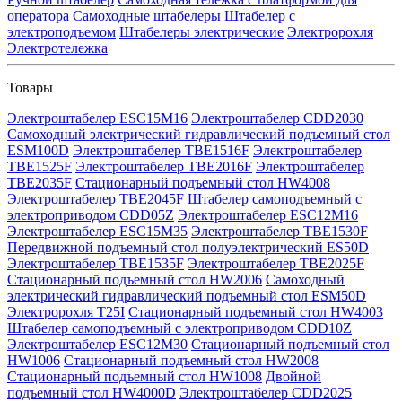
оператора
Самоходные штабелеры
Штабелер с
электроподъемом
Штабелеры электрические
Электророхля
Электротележка
Товары
Электроштабелер ESC15M16
Электроштабелер CDD2030
Самоходный электрический гидравлический подъемный стол
ESM100D
Электроштабелер TBE1516F
Электроштабелер
TBE1525F
Электроштабелер TBE2016F
Электроштабелер
TBE2035F
Стационарный подъемный стол HW4008
Электроштабелер TBE2045F
Штабелер самоподъемный с
электроприводом CDD05Z
Электроштабелер ESC12M16
Электроштабелер ESC15M35
Электроштабелер TBE1530F
Передвижной подъемный стол полуэлектрический ES50D
Электроштабелер TBE1535F
Электроштабелер TBE2025F
Стационарный подъемный стол HW2006
Самоходный
электрический гидравлический подъемный стол ESM50D
Электророхля T25I
Стационарный подъемный стол HW4003
Штабелер самоподъемный с электроприводом CDD10Z
Электроштабелер ESC12M30
Стационарный подъемный стол
HW1006
Стационарный подъемный стол HW2008
Стационарный подъемный стол HW1008
Двойной
подъемный стол HW4000D
Электроштабелер CDD2025