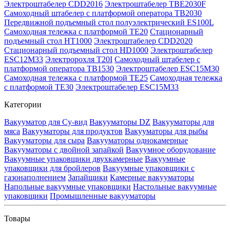
Электроштабелер CDD2016
Электроштабелер TBE2030F
Самоходный штабелер с платформой оператора TB2030
Передвижной подъемный стол полуэлектрический ES100L
Самоходная тележка с платформой TE20
Стационарный
подъемный стол HT1000
Электроштабелер CDD2020
Стационарный подъемный стол HD1000
Электроштабелер
ESC12M33
Электророхля T20I
Самоходный штабелер с
платформой оператора TB1530
Электроштабелер ESC15M30
Самоходная тележка с платформой TE25
Самоходная тележка
с платформой TE30
Электроштабелер ESC15M33
Категории
Вакууматор для Су-вид
Вакууматоры DZ
Вакууматоры для
мяса
Вакууматоры для продуктов
Вакууматоры для рыбы
Вакууматоры для сыра
Вакууматоры однокамерные
Вакууматоры с двойной запайкой
Вакуумное оборудование
Вакуумные упаковщики двухкамерные
Вакуумные
упаковщики для бройлеров
Вакуумные упаковщики с
газонаполнением
Запайщики
Камерные вакууматоры
Напольные вакуумные упаковщики
Настольные вакуумные
упаковщики
Промышленные вакууматоры
Товары