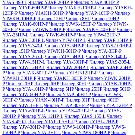
YJAS-490-L
Чиллер YJAP-20HP-P
Чиллер YJAP-40HP-P
Чиллер YJAP-60HP-P
Чиллер YJAKH-10HP-P
Чиллер YJAKH-
12HP-P
Чиллер YJAKH-50HP-P
Чиллер YJAP-10HP-P
Чиллер
YJWKH-10HP-P
Чиллер 12HP
Чиллер 8HP
Чиллер 10HP
Чиллер YJAK-60HP-P
Чиллер YJWK-15HP-P
Чиллер YJWK-
40HP-P
Чиллер YJWK-50HP-P
Чиллер YJAKH-40HP-P
Чиллер
YJA-25HP-L
Чиллер YJWK-60HP-P
Чиллер YJW-12HP-P
Чиллер YJA-30HP-L
Чиллер YJW-6HP-L
Чиллер YJAP-15HP-P
Чиллер YJAS-740-L
Чиллер YJA-5HP-P
Чиллер YJAS-100HP-P
Чиллер 15HP
Чиллер YJWKH-50HP-P
Чиллер YJA-3HP-P
Чиллер YJAS-265-L
Чиллер YJA-5HP-L
Чиллер YJAS-140-L
Чиллер YJW-15HP-L
Чиллер YJA-30HP-P
Чиллер YJAS-305-L
Чиллер YJW-12HP-L
Чиллер YJW-20HP-L
Чиллер YJAP-25HP-
P
Чиллер YJAK-50HP-P
Чиллер YJAP-12HP-P
Чиллер
YJWKH-30HP-P
Чиллер YJAKH-30HP-P
Чиллер YJWK-20HP-
P
Чиллер 20HP
Чиллер 6HP
Чиллер 30HP
Чиллер YJAK-10HP-
P
Чиллер YJA-10HP-P
Чиллер 5HP
Чиллер 25HP
Чиллер 50HP
Чиллер YJW-60HP-P
Чиллер YJAP-50HP-P
Чиллер YJWK-
30HP-P
Чиллер YJAK-40HP-P
Чиллер 3HP
Чиллер 40HP
Чиллер YJW-3HP-L
Чиллер YJAP-30HP-P
Чиллер YJA-12HP-P
Чиллер YJA-60HP-L
Чиллер YJAS-40HP-P
Чиллер YJAS-
280HP-P
Чиллер YJA-12HP-L
Чиллер YJAS-155-L
Чиллер
YJAS-450-L
Чиллер YJAL-1.5HP-P
Чиллер YJAL-2HP-P
Чиллер YJW-30HP-P
Чиллер YJWS-100HP-P
Чиллер YJWS-
150HP-P
Чиллер YJA-3HP-L
Чиллер YJWS-180HP-P
Чиллер