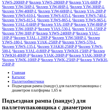
YJWS-200HP-P
Чиллер YJWS-280HP-P
Чиллер YJA-6HP-P
Чиллер YJW-5HP-L
Чиллер YJW-8HP-L
Чиллер YJW-30HP-L
Чиллер YJW-40HP-L
Чиллер YJW-60HP-L
Чиллер YJA-2HP-P
Чиллер YJWS-610-L
Чиллер YJWS-635-L
Чиллер YJWS-740-L
Чиллер YJWS-815-L
Чиллер YJWS-865-L
Чиллер YJWS-965-L
Чиллер YJAL-0.6HP-P
Чиллер YJA-1HP-P
Чиллер YJW-8HP-P
Чиллер YJW-10HP-P
Чиллер YJAS-530-L
Чиллер YJA-15HP-P
Чиллер YJW-3HP-P
Чиллер YJWS-240HP-P
Чиллер YJAL-
1HP-P
Чиллер YJAL-1.2HP-P
Чиллер YJW-50HP-L
Чиллер
YJWS-180-L
Чиллер YJAK-25HP-P
Чиллер YJWS-570-L
Чиллер YJWS-135-L
Чиллер YJAKH-25HP-P
Чиллер YJWS-
500-L
Чиллер YJAL-0.8HP-P
Чиллер YJWKH-15HP-P
Чиллер
YJWKH-40HP-P
Чиллер YJAK-20HP-P
Чиллер YJAK-30HP-P
Чиллер YJWK-10HP-P
Чиллер YJWK-25HP-P
Чиллер YJWKH-
25HP-P
Главная
Каталог
Паллетообмотчики
Подъездная рампа (пандус) для паллетоупаковщика с
диаметром платформы 1,65 м
Подъездная рампа (пандус) для
паллетоупаковщика с диаметром