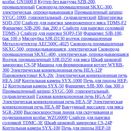
колбас GN1600 ll
Куттер без вакуума SZB-200,
промышленный
Сковорода промышленная SKXC-300,
электрическая, опрокидывающаяся
Промышленный шприц
SYGC-1000, горизонтальный, гидравлический
Шпигорезка
SQD-350
Слайсер для нарезки замороженного мяса TDMS-F2
Фаршемес SJB-200, бак 200 л
Слайсер для нарезки соломкой
TDMS-3
Слайсер для нарезки SQPJ-150
Фаршемес SJB-100,
бак 100 л
Мясорубка SJR-D130 волчок промышленная
Металлодетектор AEC500C-4025
Сковорода промышленная
SKXC-500, опрокидывающаяся, электрическая
Сковорода
промышленная SKXC-400, электрическая, опрокидывающаяся
Волчок промышленный SJR-D250 для мяса
Шкаф шоковой
заморозки CS-5P
Машина для формирования котлет WYRB-
300
Электрическая конвекционная печь HEA-12P
Пароконвектомат KX-20c
Электрическая конвекционная печь
HEA-16P
Коптильная камера SYX-1000
Печь для пиццы HEP-
12
Коптильная камера SYX-50
Фаршемес SJB-300, бак 300 л
Промышленный шприц SYGC-500, горизонтальный,
гидравлический
Газовая конвекционная печь HGA-5P
Электрическая конвекционная печь HEA-5P
Электрическая
конвекционная печь HEA-8P
Вакуумный массажер для мяса
SGR-2000
Высокоскоростная линия для скручивания и
подвешивания колбас WZG6000
Слайсер для нарезки
соломкой TDMC-3E
Шкаф шоковой заморозки CS-24P
Коптильная камера SYX-100
Печь для пиццы HEP-18