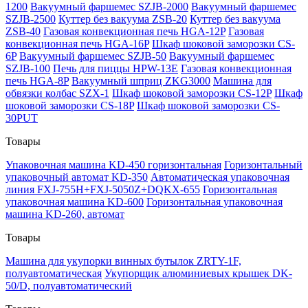
1200
Вакуумный фаршемес SZJB-2000
Вакуумный фаршемес
SZJB-2500
Куттер без вакуума ZSB-20
Куттер без вакуума
ZSB-40
Газовая конвекционная печь HGA-12P
Газовая
конвекционная печь HGA-16P
Шкаф шоковой заморозки CS-
6P
Вакуумный фаршемес SZJB-50
Вакуумный фаршемес
SZJB-100
Печь для пиццы HPW-13E
Газовая конвекционная
печь HGA-8P
Вакуумный шприц ZKG3000
Машина для
обвязки колбас SZX-1
Шкаф шоковой заморозки CS-12P
Шкаф
шоковой заморозки CS-18P
Шкаф шоковой заморозки CS-
30PUT
Товары
Упаковочная машина KD-450 горизонтальная
Горизонтальный
упаковочный автомат KD-350
Автоматическая упаковочная
линия FXJ-755H+FXJ-5050Z+DQKX-655
Горизонтальная
упаковочная машина KD-600
Горизонтальная упаковочная
машина KD-260, автомат
Товары
Машина для укупорки винных бутылок ZRTY-1F,
полуавтоматическая
Укупорщик алюминиевых крышек DK-
50/D, полуавтоматический