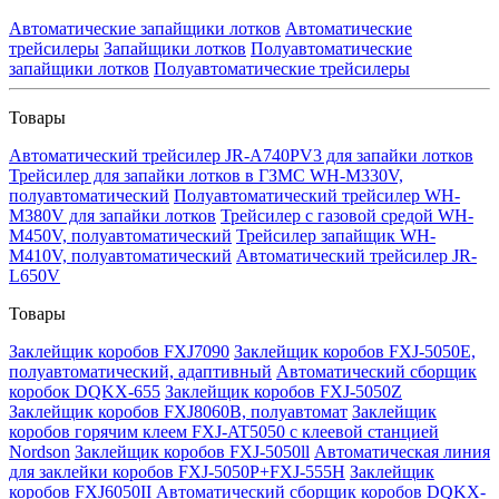
Автоматические запайщики лотков
Автоматические
трейсилеры
Запайщики лотков
Полуавтоматические
запайщики лотков
Полуавтоматические трейсилеры
Товары
Автоматический трейсилер JR-A740PV3 для запайки лотков
Трейсилер для запайки лотков в ГЗМС WH-M330V,
полуавтоматический
Полуавтоматический трейсилер WH-
M380V для запайки лотков
Трейсилер с газовой средой WH-
M450V, полуавтоматический
Трейсилер запайщик WH-
M410V, полуавтоматический
Автоматический трейсилер JR-
L650V
Товары
Заклейщик коробов FXJ7090
Заклейщик коробов FXJ-5050E,
полуавтоматический, адаптивный
Автоматический сборщик
коробок DQKX-655
Заклейщик коробов FXJ-5050Z
Заклейщик коробов FXJ8060B, полуавтомат
Заклейщик
коробов горячим клеем FXJ-AT5050 с клеевой станцией
Nordson
Заклейщик коробов FXJ-5050ll
Автоматическая линия
для заклейки коробов FXJ-5050P+FXJ-555H
Заклейщик
коробов FXJ6050II
Автоматический сборщик коробов DQKX-