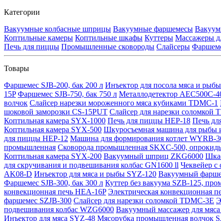
Категории
Вакуумные колбасные шприцы
Вакуумные фаршемесы
Вакуум
Коптильные камеры
Коптильные шкафы
Куттеры
Массажеры д
Печь для пиццы
Промышленные сковороды
Слайсеры
Фаршем
Товары
Фаршемес SJB-200, бак 200 л
Инъектор для посола мяса и рыб
15P
Фаршемес SJB-750, бак 750 л
Металлодетектор AEC500C-4
волчок
Слайсер нарезки мороженного мяса кубиками TDMC-1
шоковой заморозки CS-15PUT
Слайсер для нарезки соломкой
Коптильная камера SYX-1000
Печь для пиццы HEP-18
Печь дл
Коптильная камера SYX-500
Шкуросъемная машина для рыбы и
для пиццы HEP-12
Машина для формирования котлет WYRB-3
промышленная
Сковорода промышленная SKXC-500, опрокиды
Коптильная камера SYX-200
Вакуумный шприц ZKG6000
Шкаф
для скручивания и подвешивания колбас GN1600 ll
Чеквейер с
AK08-D
Инъектор для мяса и рыбы SYZ-120
Вакуумный фарше
Фаршемес SJB-300, бак 300 л
Куттер без вакуума SZB-125, п
конвекционная печь HEA-16P
Электрическая конвекционная п
фаршемес SZJB-300
Слайсер для нарезки соломкой TDMC-3E
Э
подвешивания колбас WZG6000
Вакуумный массажер для мяса
Инъектор для мяса SYZ-48
Мясорубка промышленная волчок S