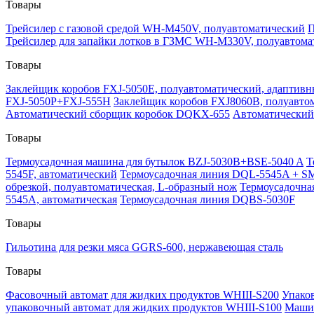
Товары
Трейсилер с газовой средой WH-M450V, полуавтоматический
П
Трейсилер для запайки лотков в ГЗМС WH-M330V, полуавтома
Товары
Заклейщик коробов FXJ-5050E, полуавтоматический, адаптив
FXJ-5050P+FXJ-555H
Заклейщик коробов FXJ8060B, полуавто
Автоматический сборщик коробок DQKX-655
Автоматический
Товары
Термоусадочная машина для бутылок BZJ-5030B+BSE-5040 A
Т
5545F, автоматический
Термоусадочная линия DQL-5545A + SM-
обрезкой, полуавтоматическая, L-образный нож
Термоусадочна
5545A, автоматическая
Термоусадочная линия DQBS-5030F
Товары
Гильотина для резки мяса GGRS-600, нержавеющая сталь
Товары
Фасовочный автомат для жидких продуктов WHIII-S200
Упако
упаковочный автомат для жидких продуктов WHIII-S100
Машин