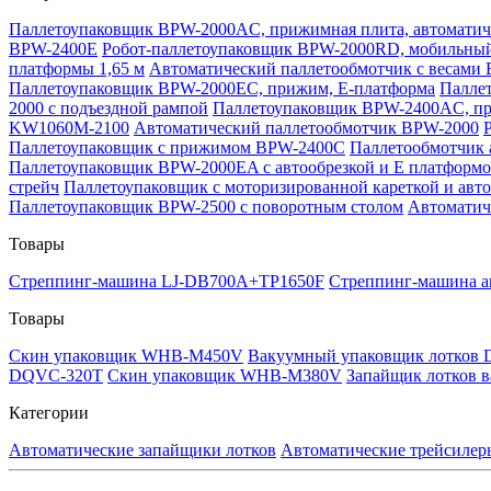
Паллетоупаковщик BPW-2000AC, прижимная плита, автоматиче
BPW-2400E
Робот-паллетоупаковщик BPW-2000RD, мобильны
платформы 1,65 м
Автоматический паллетообмотчик с весами
Паллетоупаковщик BPW-2000EC, прижим, Е-платформа
Палле
2000 с подъездной рампой
Паллетоупаковщик BPW-2400AC, при
KW1060M-2100
Автоматический паллетообмотчик BPW-2000
Паллетоупаковщик с прижимом BPW-2400C
Паллетообмотчик 
Паллетоупаковщик BPW-2000EA с автообрезкой и Е платформ
стрейч
Паллетоупаковщик с моторизированной кареткой и авт
Паллетоупаковщик BPW-2500 с поворотным столом
Автоматич
Товары
Стреппинг-машина LJ-DB700A+TP1650F
Стреппинг-машина а
Товары
Скин упаковщик WHB-M450V
Вакуумный упаковщик лотков 
DQVC-320T
Скин упаковщик WHB-M380V
Запайщик лотков 
Категории
Автоматические запайщики лотков
Автоматические трейсилер