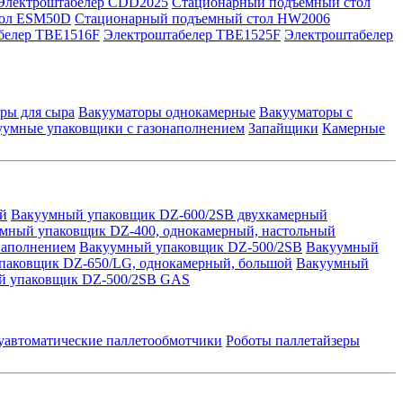
Электроштабелер CDD2025
Стационарный подъемный стол
тол ESM50D
Стационарный подъемный стол HW2006
белер TBE1516F
Электроштабелер TBE1525F
Электроштабелер
ры для сыра
Вакууматоры однокамерные
Вакууматоры с
уумные упаковщики с газонаполнением
Запайщики
Камерные
й
Вакуумный упаковщик DZ-600/2SB двухкамерный
мный упаковщик DZ-400, однокамерный, настольный
наполнением
Вакуумный упаковщик DZ-500/2SB
Вакуумный
паковщик DZ-650/LG, однокамерный, большой
Вакуумный
й упаковщик DZ-500/2SB GAS
уавтоматические паллетообмотчики
Роботы паллетайзеры