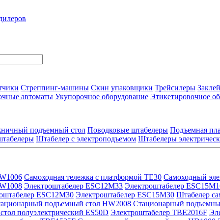
дилеров
тчики
Стреппинг-машины
Скин упаковщики
Трейсилеры
Закле
очные автоматы
Укупорочное оборудование
Этикетировочное о
ничный подъемный стол
Поводковые штабелеры
Подъемная пла
штабелеры
Штабелер с электроподъемом
Штабелеры электричес
HW1006
Самоходная тележка с платформой TE30
Самоходный эле
HW1008
Электроштабелер ESC12M33
Электроштабелер ESC15M1
оштабелер ESC12M30
Электроштабелер ESC15M30
Штабелер с
ационарный подъемный стол HW2008
Стационарный подъемны
стол полуэлектрический ES50D
Электроштабелер TBE2016F
Эл