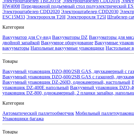
Электроштабелер TBE2035F
Электроштабелер CDD2016
Элект
HW4008
Передвижной подъемный стол полуэлектрический ES
Электроштабелер CDD2020
Электроштабелер CDD2030
Элект
ESC15M33
Электророхля T20I
Электророхля T25I
Штабелер са
Категории
Вакууматор для Су-вид
Вакууматоры DZ
Вакууматоры для мяс
двойной запайкой
Вакуумное оборудование
Вакуумные упаков
вакууматоры
Напольные вакуумные упаковщики
Настольные 
Товары
Вакуумный упаковщик DZQ-800/2SB GAS, двухкамерный с га
Вакуумный упаковщик DZQ-600/2SB GAS с газацией, двухка
Вакуумный упаковщик DZ-260D, однокамерный, настольный
упаковщик DZ-400E напольный
Вакуумный упаковщик DZQ-40
упаковщик DZ-800, однокамерный, 2 планки запайки, напольн
Категории
Автоматический паллетообмотчик
Мобильный паллетоупаков
Упаковщики багажа
Товары