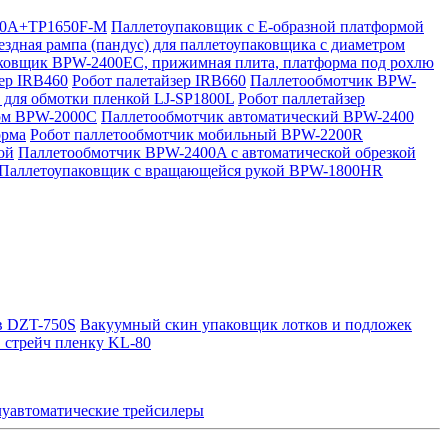
700A+TP1650F-M
Паллетоупаковщик с Е-образной платформой
здная рампа (пандус) для паллетоупаковщика с диаметром
ковщик BPW-2400EC, прижимная плита, платформа под рохлю
ер IRB460
Робот палетайзер IRB660
Паллетообмотчик BPW-
 для обмотки пленкой LJ-SP1800L
Робот паллетайзер
ом BPW-2000C
Паллетообмотчик автоматический BPW-2400
орма
Робот паллетообмотчик мобильный BPW-2200R
ой
Паллетообмотчик BPW-2400A с автоматической обрезкой
Паллетоупаковщик с вращающейся рукой BPW-1800HR
в DZT-750S
Вакуумный скин упаковщик лотков и подложек
 стрейч пленку KL-80
уавтоматические трейсилеры