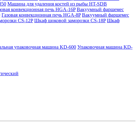
350
Машина для удаления костей из рыбы HT-SDB
зовая конвекционная печь HGA-16P
Вакуумный фаршемес
0
Газовая конвекционная печь HGA-8P
Вакуумный фаршемес
морозки CS-12P
Шкаф шоковой заморозки CS-18P
Шкаф
альная упаковочная машина KD-600
Упаковочная машина KD-
тический