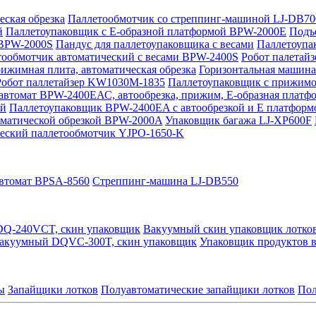
ская обрезка
Паллетообмотчик со стреппинг-машиной LJ-DB
й
Паллетоупаковщик с Е-образной платформой BPW-2000E
Подъе
 BPW-2000S
Пандус для паллетоупаковщика с весами
Паллетоупа
тообмотчик автоматический с весами BPW-2400S
Робот палетайз
жимная плита, автоматическая обрезка
Горизонтальная машина
Робот паллетайзер KW1030M-1835
Паллетоупаковщик с прижим
автомат BPW-2400ЕАС, автообрезка, прижим, Е-образная платф
ой
Паллетоупаковщик BPW-2400EA с автообрезкой и Е платформ
оматической обрезкой BPW-2000A
Упаковщик багажа LJ-XP600F
еский паллетообмотчик YJPO-1650-K
втомат BPSA-8560
Стреппинг-машина LJ-DB550
DQ-240VCT, скин упаковщик
Вакуумный скин упаковщик лотко
вакуумный DQVC-300T, скин упаковщик
Упаковщик продуктов в
ы
Запайщики лотков
Полуавтоматические запайщики лотков
Пол