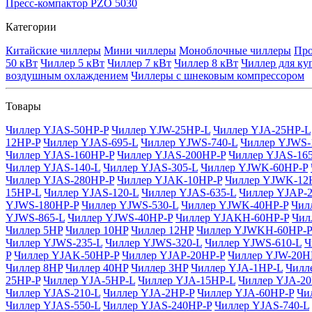
Пресс-компактор PZO 5030
Категории
Китайские чиллеры
Мини чиллеры
Моноблочные чиллеры
Про
50 кВт
Чиллер 5 кВт
Чиллер 7 кВт
Чиллер 8 кВт
Чиллер для ку
воздушным охлаждением
Чиллеры с шнековым компрессором
Товары
Чиллер YJAS-50HP-P
Чиллер YJW-25HP-L
Чиллер YJA-25HP-L
12HP-P
Чиллер YJAS-695-L
Чиллер YJWS-740-L
Чиллер YJWS-
Чиллер YJAS-160HP-P
Чиллер YJAS-200HP-P
Чиллер YJAS-165
Чиллер YJAS-140-L
Чиллер YJAS-305-L
Чиллер YJWK-60HP-P
Чиллер YJAS-280HP-P
Чиллер YJAK-10HP-P
Чиллер YJWK-12
15HP-L
Чиллер YJAS-120-L
Чиллер YJAS-635-L
Чиллер YJAP-
YJWS-180HP-P
Чиллер YJWS-530-L
Чиллер YJWK-40HP-P
Чил
YJWS-865-L
Чиллер YJWS-40HP-P
Чиллер YJAKH-60HP-P
Чил
Чиллер 5HP
Чиллер 10HP
Чиллер 12HP
Чиллер YJWKH-60HP-P
Чиллер YJWS-235-L
Чиллер YJWS-320-L
Чиллер YJWS-610-L
Ч
P
Чиллер YJAK-50HP-P
Чиллер YJAP-20HP-P
Чиллер YJW-20H
Чиллер 8HP
Чиллер 40HP
Чиллер 3HP
Чиллер YJA-1HP-L
Чилл
25HP-P
Чиллер YJA-5HP-L
Чиллер YJA-15HP-L
Чиллер YJA-2
Чиллер YJAS-210-L
Чиллер YJA-2HP-P
Чиллер YJA-60HP-P
Чи
Чиллер YJAS-550-L
Чиллер YJAS-240HP-P
Чиллер YJAS-740-L