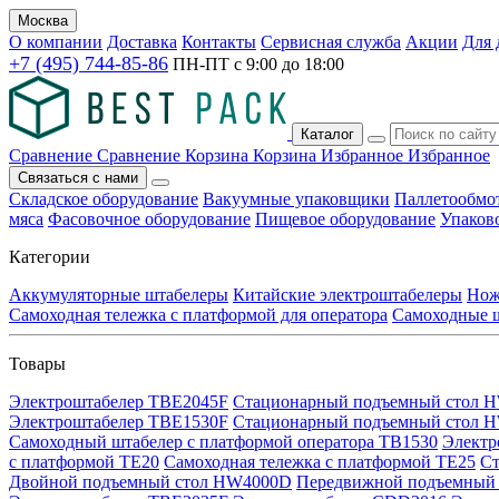
Москва
О компании
Доставка
Контакты
Сервисная служба
Акции
Для 
+7 (495) 744-85-86
ПН-ПТ с
9:00
до
18:00
Каталог
Сравнение
Сравнение
Корзина
Корзина
Избранное
Избранное
Связаться с нами
Складское оборудование
Вакуумные упаковщики
Паллетообмо
мяса
Фасовочное оборудование
Пищевое оборудование
Упаков
Категории
Аккумуляторные штабелеры
Китайские электроштабелеры
Нож
Самоходная тележка с платформой для оператора
Самоходные 
Товары
Электроштабелер TBE2045F
Стационарный подъемный стол 
Электроштабелер TBE1530F
Стационарный подъемный стол 
Самоходный штабелер с платформой оператора TB1530
Электр
с платформой TE20
Самоходная тележка с платформой TE25
Ст
Двойной подъемный стол HW4000D
Передвижной подъемный 