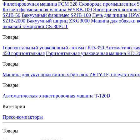
Филетировочная машина FCM 328
Сковорода промышленная S
Котлетоформовочная машина WYRB-100
Электрическая конве
SZJB-50
Вакуумный фаршемес SZJB-100
Печь для пиццы HPW
SZJB-2000
Вакуумный шприц ZKG3000
Машина для обвязки к
шоковой заморозки CS-30PUT
Товары
Горизонтальный упаковочный автомат KD-350
Автоматическа
450 горизонтальная
Горизонтальная упаковочная машина KD-26
Товары
Машина для укупорки винных бутылок ZRTY-1F, полуавтомати
Товары
Автоматическая этикетировочная машина T-120D
Категории
Пресс-компакторы
Товары