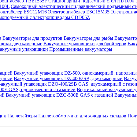
роштабелер TBE1535F
Стационарный подъемный стол HD1000
100L
Самоходный электрический гидравлический подъемный с
роштабелер ESC12M16
Электроштабелер ESC15M35
Электрошта
моподъемный с электроприводом CDD05Z
а
Вакууматоры для продуктов
Вакууматоры для рыбы
Вакуумато
щики двухкамерные
Вакуумные упаковщики для бройлеров
Вак
вакуумные упаковщики
Промышленные вакууматоры
зацией
Вакуумный упаковщик DZ-500, однокамерный, напольны
мерный
Вакуумный упаковщик DZ-400/2SB, двухкамерный
Вакуу
Вакуумный упаковщик DZQ-400/2SB GAS, двухкамерный с газо
0E GAS, однокамерный с газацией
Вертикальный вакуумный у
ый
Вакуумный упаковщик DZQ-500E GAS с газацией
Вакуумны
щик
Паллетайзеры
Паллетообмотчики для холодных складов
Пол