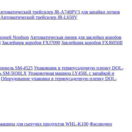
втоматический трейсилер JR-A740PV3 для запайки лотков
Автоматический трейсилер JR-L650V
нцией Nordson
Автоматическая линия для заклейки коробов
l
Заклейщик коробов FXJ7090
Заклейщик коробов FXJ6050II
оннель SM-4525
Упаковщик в термоусадочную пленку DQL-
ль SM-5030LX
Упаковочная машина LY450L с запайкой и
Оборудование упаковки в термоусадочную пленку DQL-
 машина для сыпучих продуктов WHL-K100
Фасовочно