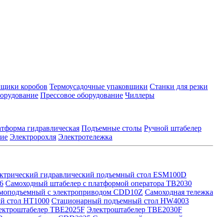
йщики коробов
Термоусадочные упаковщики
Станки для резки
борудование
Прессовое оборудование
Чиллеры
тформа гидравлическая
Подъемные столы
Ручной штабелер
кие
Электророхля
Электротележка
ктрический гидравлический подъемный стол ESM100D
6
Самоходный штабелер с платформой оператора TB2030
амоподъемный с электроприводом CDD10Z
Самоходная тележка
й стол HT1000
Стационарный подъемный стол HW4003
ектроштабелер TBE2025F
Электроштабелер TBE2030F