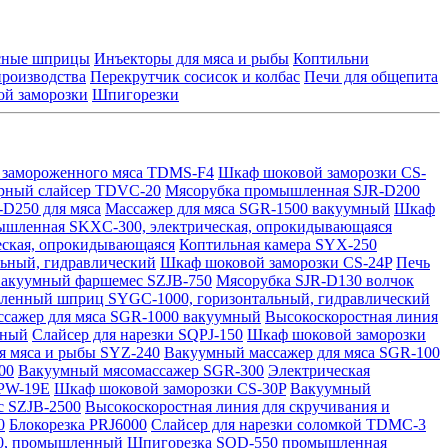
асные шприцы
Инъекторы для мяса и рыбы
Коптильни
производства
Перекрутчик сосисок и колбас
Печи для общепита
й заморозки
Шпигорезки
и замороженного мяса TDMS-F4
Шкаф шоковой заморозки CS-
рный слайсер TDVC-20
Мясорубка промышленная SJR-D200
D250 для мяса
Массажер для мяса SGR-1500 вакуумный
Шкаф
ышленная SKXC-300, электрическая, опрокидывающаяся
еская, опрокидывающаяся
Коптильная камера SYX-250
ьный, гидравлический
Шкаф шоковой заморозки CS-24P
Печь
акуумный фаршемес SZJB-750
Мясорубка SJR-D130 волчок
енный шприц SYGC-1000, горизонтальный, гидравлический
сажер для мяса SGR-1000 вакуумный
Высокоскоростная линия
нный
Слайсер для нарезки SQPJ-150
Шкаф шоковой заморозки
я мяса и рыбы SYZ-240
Вакуумный массажер для мяса SGR-100
00
Вакуумный мясомассажер SGR-300
Электрическая
HPW-19E
Шкаф шоковой заморозки CS-30P
Вакуумный
 SZJB-2500
Высокоскоростная линия для скручивания и
0
Блокорезка PRJ6000
Слайсер для нарезки соломкой TDMC-3
80, промышленный
Шпигорезка SQD-550 промышленная