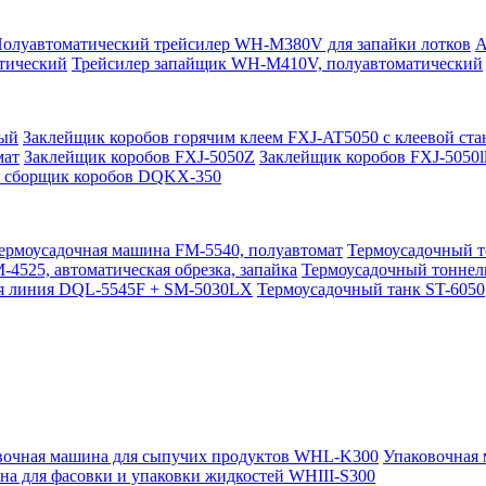
олуавтоматический трейсилер WH-M380V для запайки лотков
А
тический
Трейсилер запайщик WH-M410V, полуавтоматический
ный
Заклейщик коробов горячим клеем FXJ-AT5050 с клеевой ста
мат
Заклейщик коробов FXJ-5050Z
Заклейщик коробов FXJ-5050l
 сборщик коробов DQKX-350
ермоусадочная машина FM-5540, полуавтомат
Термоусадочный т
4525, автоматическая обрезка, запайка
Термоусадочный тонне
я линия DQL-5545F + SM-5030LX
Термоусадочный танк ST-6050
вочная машина для сыпучих продуктов WHL-K300
Упаковочная
а для фасовки и упаковки жидкостей WHIII-S300