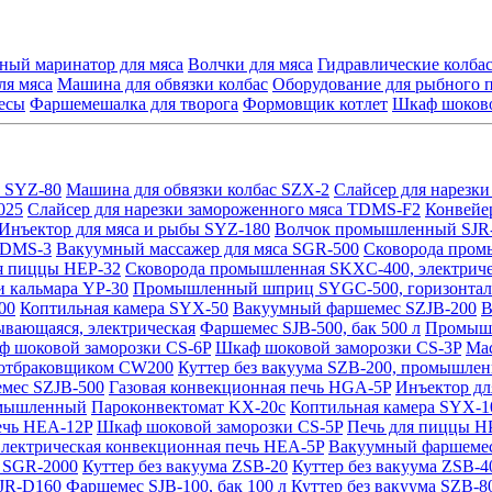
ный маринатор для мяса
Волчки для мяса
Гидравлические колб
ля мяса
Машина для обвязки колбас
Оборудование для рыбного 
есы
Фаршемешалка для творога
Формовщик котлет
Шкаф шоково
ы SYZ-80
Машина для обвязки колбас SZX-2
Слайсер для нарезк
025
Слайсер для нарезки замороженного мяса TDMS-F2
Конвейе
Инъектор для мяса и рыбы SYZ-180
Волчок промышленный SJR-
 TDMS-3
Вакуумный массажер для мяса SGR-500
Сковорода пром
я пиццы HEP-32
Сковорода промышленная SKXC-400, электрич
 кальмара YP-30
Промышленный шприц SYGC-500, горизонтал
00
Коптильная камера SYX-50
Вакуумный фаршемес SZJB-200
В
вающаяся, электрическая
Фаршемес SJB-500, бак 500 л
Промышл
 шоковой заморозки CS-6P
Шкаф шоковой заморозки CS-3P
Мас
 отбраковщиком CW200
Куттер без вакуума SZB-200, промышле
мес SZJB-500
Газовая конвекционная печь HGA-5P
Инъектор дл
ромышленный
Пароконвектомат KX-20c
Коптильная камера SYX-1
ечь HEA-12P
Шкаф шоковой заморозки CS-5P
Печь для пиццы 
лектрическая конвекционная печь HEA-5P
Вакуумный фаршемес
 SGR-2000
Куттер без вакуума ZSB-20
Куттер без вакуума ZSB-4
JR-D160
Фаршемес SJB-100, бак 100 л
Куттер без вакуума SZB-