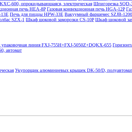
KXC-600, опрокидывающаяся, электрическая
Шпигорезка SQD-
кционная печь HEA-8P
Газовая конвекционная печь HGA-12P
Га
-13E
Печь для пиццы HPW-33E
Вакуумный фаршемес SZJB-120
олбас SZX-1
Шкаф шоковой заморозки CS-10P
Шкаф шоковой за
я упаковочная линия FXJ-755H+FXJ-5050Z+DQKX-655
Горизонт
0, автомат
ческая
Укупорщик алюминиевых крышек DK-50/D, полуавтома