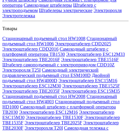
оператора
Самоходные штабелеры
Штабелер с
электроподъемом
Штабелеры электрические
Электророхля
Электротележка
Товары
Стационарный подъемный стол HW1008
Стационарный
подъемный стол HW1006
Электроштабелер CDD2025
Электроштабелер CDD2016
Самоходный штабелер с
платформой оператора TB1530
Электроштабелер ESC12M33
Электроштабелер TBE2016F
Электроштабелер TBE1516F
Штабелер самоподъемный с электроприводом CDD10Z
Электророхля T25I
Самоходный электрический
гидравлический подъемный стол ESM100D
Двойной
подъемный стол HW4000D
Электроштабелер ESC15M16
Электроштабелер ESC12M30
Электроштабелер TBE1525F
Электроштабелер TBE2035F
Электроштабелер ESC15M35
Стационарный подъемный стол HW2008
Стационарный
подъемный стол HW4003
Стационарный подъемный стол
HD1000
Самоходный штабелер с платформой оператора
TB2030
Электроштабелер ESC12M16
Электроштабелер
ESC15M30
Электроштабелер TBE1530F
Электроштабелер
TBE1535F
Электроштабелер TBE2025F
Электроштабелер
TBE2030F
Электророхля T20I
Самоходная тележка с