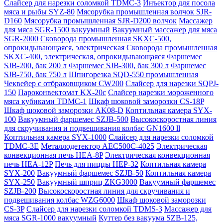
Слайсер для нарезки соломкой TDMC-3
Инъектор для посола
мяса и рыбы SYZ-80
Мясорубка промышленная волчок SJR-
D160
Мясорубка промышленная SJR-D200 волчок
Массажер
для мяса SGR-1500 вакуумный
Вакуумный массажер для мяса
SGR-2000
Сковорода промышленная SKXC-500,
опрокидывающаяся, электрическая
Сковорода промышленная
SKXC-400, электрическая, опрокидывающаяся
Фаршемес
SJB-200, бак 200 л
Фаршемес SJB-300, бак 300 л
Фаршемес
SJB-750, бак 750 л
Шпигорезка SQD-550 промышленная
Чеквейер с отбраковщиком CW200
Слайсер для нарезки SQPJ-
150
Пароконвектомат KX-20c
Слайсер нарезки мороженного
мяса кубиками TDMC-1
Шкаф шоковой заморозки CS-18P
Шкаф шоковой заморозки AK08-D
Коптильная камера SYX-
100
Вакуумный фаршемес SZJB-500
Высокоскоростная линия
для скручивания и подвешивания колбас GN1600 ll
Коптильная камера SYX-1000
Слайсер для нарезки соломкой
TDMC-3E
Металлодетектор AEC500C-4025
Электрическая
конвекционная печь HEA-8P
Электрическая конвекционная
печь HEA-12P
Печь для пиццы HEP-32
Коптильная камера
SYX-200
Вакуумный фаршемес SZJB-50
Коптильная камера
SYX-250
Вакуумный шприц ZKG3000
Вакуумный фаршемес
SZJB-200
Высокоскоростная линия для скручивания и
подвешивания колбас WZG6000
Шкаф шоковой заморозки
CS-3P
Слайсер для нарезки соломкой TDMS-3
Массажер для
мяса SGR-1000 вакуумный
Куттер без вакуума SZB-125,