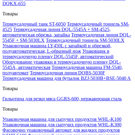
DQKX-655
Товары
Термоусадочный танк ST-6050
Термоусадочный тоннель SM-
4525
Термоусадочная линия DQL-5545A + SM-4525,
автоматическая обрезка, запайка
Термоусадочная линия DQL-
5545F + SM-5030LX
Термоусадочный тоннель SM-5030LX
Упаковочная машина LY450L с запайкой и обрезкой,
полуавтоматическая, L-образный нож
Упаковщик в
термоусадочную пленку DQL-5545F, автоматический
Оборудование упаковки в термоусадочную пленку DQL-
5545A, автоматическая
Термоусадочная машина FM-5540,
полуавтомат
Термоусадочная линия DQBS-5030F
Термоусадочная машина для бутылок BZJ-5030B+BSE-5040 A
Товары
Гильотина для резки мяса GGRS-600, нержавеющая сталь
Товары
Упаковочная машина для сыпучих продуктов WHL-K100
Упаковочная машина для сыпучих продуктов WHL-K300
Фасовочно упаковочный автомат для жидких продуктов