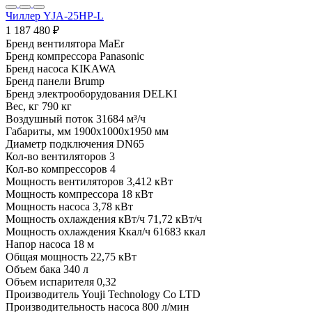
Чиллер YJA-25HP-L
1 187 480 ₽
Бренд вентилятора
MaEr
Бренд компрессора
Panasonic
Бренд насоса
KIKAWA
Бренд панели
Brump
Бренд электрооборудования
DELKI
Вес, кг
790 кг
Воздушный поток
31684 м³/ч
Габариты, мм
1900x1000x1950 мм
Диаметр подключения
DN65
Кол-во вентиляторов
3
Кол-во компрессоров
4
Мощность вентиляторов
3,412 кВт
Мощность компрессора
18 кВт
Мощность насоса
3,78 кВт
Мощность охлаждения кВт/ч
71,72 кВт/ч
Мощность охлаждения Ккал/ч
61683 ккал
Напор насоса
18 м
Общая мощность
22,75 кВт
Объем бака
340 л
Объем испарителя
0,32
Производитель
Youji Technology Co LTD
Производительность насоса
800 л/мин