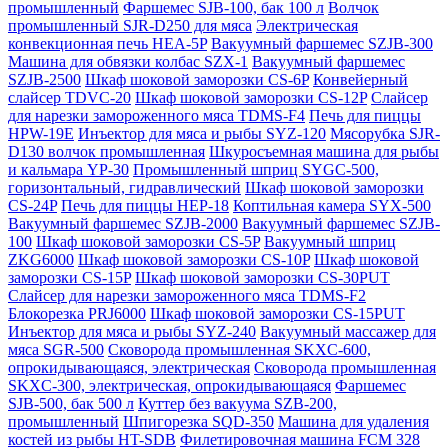
промышленный
Фаршемес SJB-100, бак 100 л
Волчок
промышленный SJR-D250 для мяса
Электрическая
конвекционная печь HEA-5P
Вакуумный фаршемес SZJB-300
Машина для обвязки колбас SZX-1
Вакуумный фаршемес
SZJB-2500
Шкаф шоковой заморозки CS-6P
Конвейерный
слайсер TDVC-20
Шкаф шоковой заморозки CS-12P
Слайсер
для нарезки замороженного мяса TDMS-F4
Печь для пиццы
HPW-19E
Инъектор для мяса и рыбы SYZ-120
Мясорубка SJR-
D130 волчок промышленная
Шкуросъемная машина для рыбы
и кальмара YP-30
Промышленный шприц SYGC-500,
горизонтальный, гидравлический
Шкаф шоковой заморозки
CS-24P
Печь для пиццы HEP-18
Коптильная камера SYX-500
Вакуумный фаршемес SZJB-2000
Вакуумный фаршемес SZJB-
100
Шкаф шоковой заморозки CS-5P
Вакуумный шприц
ZKG6000
Шкаф шоковой заморозки CS-10P
Шкаф шоковой
заморозки CS-15P
Шкаф шоковой заморозки CS-30PUT
Слайсер для нарезки замороженного мяса TDMS-F2
Блокорезка PRJ6000
Шкаф шоковой заморозки CS-15PUT
Инъектор для мяса и рыбы SYZ-240
Вакуумный массажер для
мяса SGR-500
Сковорода промышленная SKXC-600,
опрокидывающаяся, электрическая
Сковорода промышленная
SKXC-300, электрическая, опрокидывающаяся
Фаршемес
SJB-500, бак 500 л
Куттер без вакуума SZB-200,
промышленный
Шпигорезка SQD-350
Машина для удаления
костей из рыбы HT-SDB
Филетировочная машина FCM 328