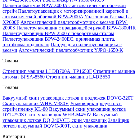
Паллетообмотчик BPW-2400A с автоматической обрезкой
стрейч
Паллетоупаковщик с моторизированной кареткой и
автоматической обрезкой BPW-2000A
Упаковщик багажа LJ-
XP600F
Автоматический паллетообмотчик с весами BPW-
2000S
Паллетоупаковщик с вращающейся рукой BPW-1800HR
Паллетоупаковщик BPW-2500 с поворотным столом
Паллетоупаковщик BPW-2400EC, прижимная плита,
платформа под рохлю
Пандус для паллетоупаковщика с
весами
Автоматический паллетообмотчик YJPO-1650-K
Товары
Стреппинг-машина LJ-DB700A+TP1650F
Стреппинг-машина
автомат BPSA-8560
Стреппинг-машина LJ-DB550
Товары
Вакуумный скин упаковщик лотков и подложек DQVC-320T
Скин упаковщик WHB-M380V
Упаковщик продуктов в
стрейч пленку KL-80
Вакуумный скин упаковщик лотков
DZT-750S
Скин упаковщик WHB-M450V
Вакуумный
упаковщик лотков DQ-240VCT, скин упаковщик
Запайщик
лотков вакуумный DQVC-300T, скин упаковщик
Категории