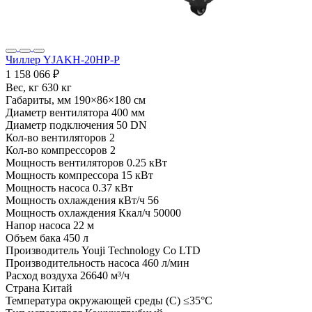
Чиллер YJAKH-20HP-P
1 158 066 ₽
Вес, кг
630 кг
Габариты, мм
190×86×180 см
Диаметр вентилятора
400 мм
Диаметр подключения
50 DN
Кол-во вентиляторов
2
Кол-во компрессоров
2
Мощность вентиляторов
0.25 кВт
Мощность компрессора
15 кВт
Мощность насоса
0.37 кВт
Мощность охлаждения кВт/ч
56
Мощность охлаждения Ккал/ч
50000
Напор насоса
22 м
Объем бака
450 л
Производитель
Youji Technology Co LTD
Производительность насоса
460 л/мин
Расход воздуха
26640 м³/ч
Страна
Китай
Температура окружающей среды (С)
≤35°C