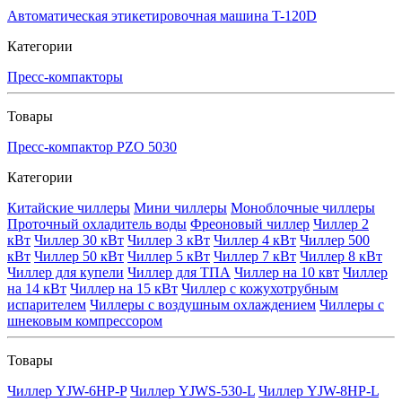
Автоматическая этикетировочная машина T-120D
Категории
Пресс-компакторы
Товары
Пресс-компактор PZO 5030
Категории
Китайские чиллеры
Мини чиллеры
Моноблочные чиллеры
Проточный охладитель воды
Фреоновый чиллер
Чиллер 2
кВт
Чиллер 30 кВт
Чиллер 3 кВт
Чиллер 4 кВт
Чиллер 500
кВт
Чиллер 50 кВт
Чиллер 5 кВт
Чиллер 7 кВт
Чиллер 8 кВт
Чиллер для купели
Чиллер для ТПА
Чиллер на 10 квт
Чиллер
на 14 кВт
Чиллер на 15 кВт
Чиллер с кожухотрубным
испарителем
Чиллеры с воздушным охлаждением
Чиллеры с
шнековым компрессором
Товары
Чиллер YJW-6HP-P
Чиллер YJWS-530-L
Чиллер YJW-8HP-L