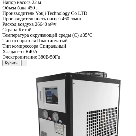
Напор насоса
22 м
Объем бака
450 л
Производитель
Youji Technology Co LTD
Производительность насоса
460 л/мин
Расход воздуха
26640 м³/ч
Страна
Китай
Температура окружающей среды (С)
≤35°C
Тип испарителя
Пластинчатый
Тип компрессора
Спиральный
Хладагент
R407c
Электропитание
380В/50Гц
Купить