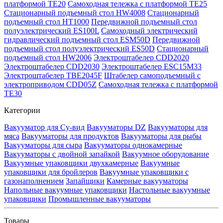
платформой TE20
Самоходная тележка с платформой TE25
Стационарный подъемный стол HW4008
Стационарный
подъемный стол HT1000
Передвижной подъемный стол
полуэлектрический ES100L
Самоходный электрический
гидравлический подъемный стол ESM50D
Передвижной
подъемный стол полуэлектрический ES50D
Стационарный
подъемный стол HW2006
Электроштабелер CDD2020
Электроштабелер CDD2030
Электроштабелер ESC15M33
Электроштабелер TBE2045F
Штабелер самоподъемный с
электроприводом CDD05Z
Самоходная тележка с платформой
TE30
Категории
Вакууматор для Су-вид
Вакууматоры DZ
Вакууматоры для
мяса
Вакууматоры для продуктов
Вакууматоры для рыбы
Вакууматоры для сыра
Вакууматоры однокамерные
Вакууматоры с двойной запайкой
Вакуумное оборудование
Вакуумные упаковщики двухкамерные
Вакуумные
упаковщики для бройлеров
Вакуумные упаковщики с
газонаполнением
Запайщики
Камерные вакууматоры
Напольные вакуумные упаковщики
Настольные вакуумные
упаковщики
Промышленные вакууматоры
Товары