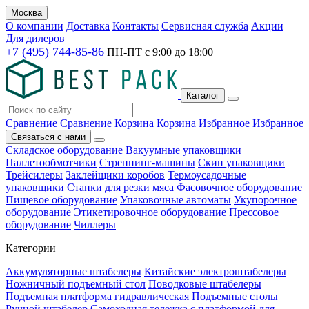
Москва
О компании
Доставка
Контакты
Сервисная служба
Акции
Для дилеров
+7 (495) 744-85-86
ПН-ПТ с
9:00
до
18:00
Каталог
Сравнение
Сравнение
Корзина
Корзина
Избранное
Избранное
Связаться с нами
Складское оборудование
Вакуумные упаковщики
Паллетообмотчики
Стреппинг-машины
Скин упаковщики
Трейсилеры
Заклейщики коробов
Термоусадочные
упаковщики
Станки для резки мяса
Фасовочное оборудование
Пищевое оборудование
Упаковочные автоматы
Укупорочное
оборудование
Этикетировочное оборудование
Прессовое
оборудование
Чиллеры
Категории
Аккумуляторные штабелеры
Китайские электроштабелеры
Ножничный подъемный стол
Поводковые штабелеры
Подъемная платформа гидравлическая
Подъемные столы
Ручной штабелер
Самоходная тележка с платформой для