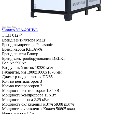
Чиллер YJA-20HP-L
1 131 012 ₽
Бренд вентилятора
MaEr
Бренд компрессора
Panasonic
Бренд насоса
KIKAWA
Бренд панели
Brump
Бренд электрооборудования
DELKI
Вес, кг
590 кг
Воздушный поток
19380 м³/ч
Габариты, мм
1900x1000x1870 мм
Диаметр подключения
DN65
Кол-во вентиляторов
3
Кол-во компрессоров
3
Мощность вентиляторов
1,35 кВт
Мощность компрессора
15 кВт
Мощность насоса
2,25 кВт
Мощность охлаждения кВт/ч
59,08 кВт/ч
Мощность охлаждения Ккал/ч
50805 ккал
Напор насоса
17 м