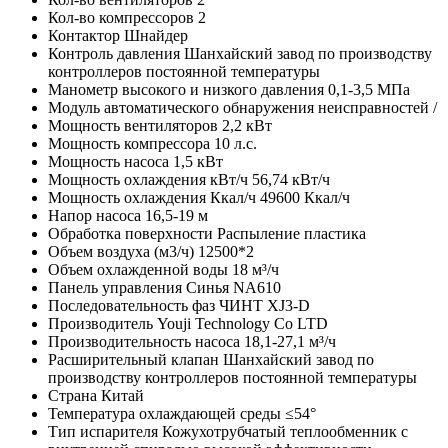
Кол-во компрессоров
2
Контактор
Шнайдер
Контроль давления
Шанхайский завод по производству
контроллеров постоянной температуры
Манометр высокого и низкого давления
0,1-3,5 МПа
Модуль автоматического обнаружения неисправностей
/
Мощность вентиляторов
2,2 кВт
Мощность компрессора
10 л.с.
Мощность насоса
1,5 кВт
Мощность охлаждения кВт/ч
56,74 кВт/ч
Мощность охлаждения Ккал/ч
49600 Ккал/ч
Напор насоса
16,5-19 м
Обработка поверхности
Распыление пластика
Объем воздуха (м3/ч)
12500*2
Объем охлажденной воды
18 м³/ч
Панель управления
Синья NA610
Последовательность фаз
ЧИНТ XJ3-D
Производитель
Youji Technology Co LTD
Производительность насоса
18,1-27,1 м³/ч
Расширительный клапан
Шанхайский завод по
производству контроллеров постоянной температуры
Страна
Китай
Температура охлаждающей среды
≤54°
Тип испарителя
Кожухотрубчатый теплообменник с