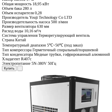
Общая мощность
18,95 кВт
Объем бака
280 л
Объем испарителя
0,28
Производитель
Youji Technology Co LTD
Производительность насоса
500 л/мин
Размер вентилятора
630 мм
Расход воды
10,16 м³/ч
Система управления
Терморегулирующий вентиль
Страна
Китай
Температурный диапазон
5℃~50℃ (под заказ)
Тип компрессора
Герметичный спиральный/поршневой
Тип конденсатора
Медные трубки, гофрированный алюминий
Хладагент
R407c
Электропитание
5N-380V 50Гц
Купить