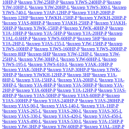
10HP-P
Чиллер YJW-25HP-P
Чиллер YJWS-240HP-P
Чиллер
YJW-10HP-L
Чиллер YJW-20HP-L
Чиллер YJWS-300-L
Чиллер
YJWS-740-L
Чиллер YJAP-12HP-P
Чиллер YJAP-20HP-P
Чиллер 12HP
Чиллер YJWKH-15HP-P
Чиллер YJWKH-20HP-P
Чиллер YJAS-80HP-P
Чиллер YJAKH-25HP-P
Чиллер YJAKH-
50HP-P
Чиллер YJWK-15HP-P
Чиллер YJWK-40HP-P
Чиллер
YJA-10HP-P
Чиллер YJA-5HP-P
Чиллер YJA-20HP-P
Чиллер
YJAL-0.6HP-P
Чиллер YJWS-60HP-P
Чиллер 5HP
Чиллер
YJA-2HP-L
Чиллер YJAS-155-L
Чиллер YJW-15HP-P
Чиллер
YJWS-100HP-P
Чиллер YJWS-160HP-P
Чиллер YJWS-200HP-P
Чиллер 8HP
Чиллер 6HP
Чиллер YJW-12HP-L
Чиллер YJW-
25HP-L
Чиллер YJW-30HP-L
Чиллер YJW-60HP-L
Чиллер
YJWS-195-L
Чиллер YJWS-610-L
Чиллер YJAK-10HP-P
Чиллер YJAK-50HP-P
Чиллер YJAP-30HP-P
Чиллер YJWK-
30HP-P
Чиллер YJWKH-12HP-P
Чиллер 3HP
Чиллер YJA-
8HP-L
Чиллер YJA-15HP-L
Чиллер YJA-20HP-L
Чиллер YJA-
30HP-L
Чиллер YJA-8HP-P
Чиллер YJA-50HP-P
Чиллер YJA-
2HP-P
Чиллер YJA-60HP-P
Чиллер YJA-12HP-P
Чиллер YJAS-
40HP-P
Чиллер YJAS-50HP-P
Чиллер YJAS-60HP-P
Чиллер
YJAS-100HP-P
Чиллер YJAS-240HP-P
Чиллер YJAS-280HP-P
Чиллер YJAS-90-L
Чиллер YJAS-140-L
Чиллер YJA-1HP-P
Чиллер YJAS-265-L
Чиллер YJAS-280-L
Чиллер YJAS-305-L
Чиллер YJAS-330-L
Чиллер YJAS-420-L
Чиллер YJAS-450-L
Чиллер YJAS-490-L
Чиллер YJAS-530-L
Чиллер YJA-15HP-P
Чиллер YJW-3HP-P
Чиллер YJW-60HP-P
Чиллер YJAL-1HP-P