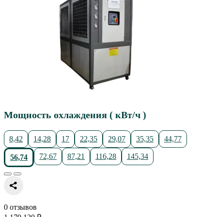
Мощность охлаждения ( кВт/ч )
8,42
14,28
17
22,35
29,07
35,35
44,77
72,67
87,21
116,28
145,34
56,74
0 отзывов