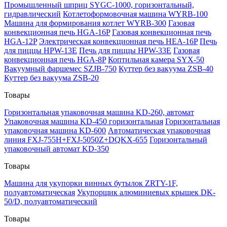
Промышленный шприц SYGC-1000, горизонтальный,
гидравлический
Котлетоформовочная машина WYRB-100
Машина для формирования котлет WYRB-300
Газовая
конвекционная печь HGA-16P
Газовая конвекционная печь
HGA-12P
Электрическая конвекционная печь HEA-16P
Печь
для пиццы HPW-13E
Печь для пиццы HPW-33E
Газовая
конвекционная печь HGA-8P
Коптильная камера SYX-50
Вакуумный фаршемес SZJB-750
Куттер без вакуума ZSB-40
Куттер без вакуума ZSB-20
Товары
Горизонтальная упаковочная машина KD-260, автомат
Упаковочная машина KD-450 горизонтальная
Горизонтальная
упаковочная машина KD-600
Автоматическая упаковочная
линия FXJ-755H+FXJ-5050Z+DQKX-655
Горизонтальный
упаковочный автомат KD-350
Товары
Машина для укупорки винных бутылок ZRTY-1F,
полуавтоматическая
Укупорщик алюминиевых крышек DK-
50/D, полуавтоматический
Товары