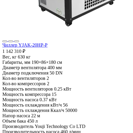
Чиллер YJAK-20HP-P
1 142 310 ₽
Вес, кг
630 кг
Габариты, мм
190×86×180 см
Диаметр вентилятора
400 мм
Диаметр подключения
50 DN
Кол-во вентиляторов
2
Кол-во компрессоров
2
Мощность вентиляторов
0.25 кВт
Мощность компрессора
15
Мощность насоса
0.37 кВт
Мощность охлаждения кВт/ч
56
Мощность охлаждения Ккал/ч
50000
Напор насоса
22 м
Объем бака
450 л
Производитель
Youji Technology Co LTD
Производительность насоса
460 л/мин