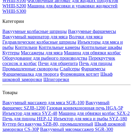
WHIII-S100
Фасовочный автомат для жидких продуктов
WHIII-S200
Машина для фасовки и упаковки жидкостей
WHIII-S300
Категории
Вакуумные колбасные шприцы
Вакуумные фаршемесы
Вакуумный маринатор для мяса
Волчки для мяса
Гидравлические колбасные шприцы
Инъекторы для мяса и
рыбы
Коптильни
Коптильные камеры
Коптильные шкафы
Куттеры
Массажеры для мяса
Машина для обвязки колбас
Оборудование для рыбного производства
Перекрутчик
сосисок и колбас
Печи для общепита
Печь для пиццы
Промышленные сковороды
Слайсеры
Фаршемесы
Фаршемешалка для творога
Формовщик котлет
Шкаф
шоковой заморозки
Шпигорезки
Товары
Вакуумный массажер для мяса SGR-100
Вакуумный
фаршемес SZJB-1200
Газовая конвекционная печь HGA-5P
Инъектор для мяса SYZ-48
Машина для обвязки колбас SZX-2
Печь для пиццы HEP-12
Инъектор для мяса и рыбы SYZ-180
Куттер без вакуума SZB-80, промышленный
Шкаф шоковой
заморозки CS-30P
Вакуумный мясомассажер SGR-300