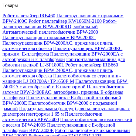
Товары
Робот палетайзер IRB460
Паллетоупаковщик с прижимом
BPW-2400C
Робот паллетайзер KW1060M-2100
Робот-
паллетоупаковщик BPW-2000RD, мобильный
Автоматический паллетообмотчик BPW-2000
Паллетоупаковщик с прижимом BPW-2000C
Паллетоупаковщик BPW-2000AC, прижимная плита,
автоматическая обрезка
Паллетоупаковщик BPW-2000EC,
прижим, Е-платформа
Паллетоупаковщик BPW-2000EA с
автообрезкой и Е платформой
Горизонтальная машина для
обмотки пленкой LJ-SP1800L
Робот палетайзер IRB660
Паллетоупаковщик BPW-2400AC, прижимная плита,
автоматическая обрезка
Паллетообмотчик со стреппинг-
машиной LJ-DB700A+TP1650F-M
Паллетоупаковщик BPW-
2400EA с автообрезкой и Е платформой
Паллетообмотчик
автомат BPW-2400ЕАС, автообрезка, прижим, Е-образная
платформа
Паллетоупаковщик с Е-образной платформой
BPW-2000E
Паллетообмотчик BPW-2000 с подъездной
рампой
Подъездная рампа (пандус) для паллетоупаковщика с
диаметром платформы 1,65 м
Паллетообмотчик
автоматический BPW-2400
Паллетообмотчик автоматический
с весами BPW-2400S
Паллетоупаковщик с Е-образной
платформой BPW-2400E
Робот паллетообмотчик мобильный
BPW-2200R
Робот паллетайзер KW1030M-1835