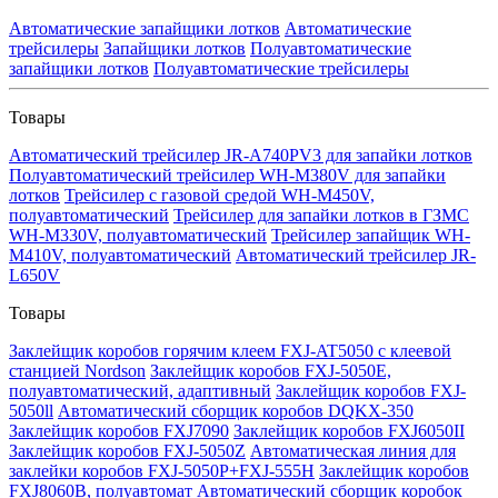
Автоматические запайщики лотков
Автоматические
трейсилеры
Запайщики лотков
Полуавтоматические
запайщики лотков
Полуавтоматические трейсилеры
Товары
Автоматический трейсилер JR-A740PV3 для запайки лотков
Полуавтоматический трейсилер WH-M380V для запайки
лотков
Трейсилер с газовой средой WH-M450V,
полуавтоматический
Трейсилер для запайки лотков в ГЗМС
WH-M330V, полуавтоматический
Трейсилер запайщик WH-
M410V, полуавтоматический
Автоматический трейсилер JR-
L650V
Товары
Заклейщик коробов горячим клеем FXJ-AT5050 с клеевой
станцией Nordson
Заклейщик коробов FXJ-5050E,
полуавтоматический, адаптивный
Заклейщик коробов FXJ-
5050ll
Автоматический сборщик коробов DQKX-350
Заклейщик коробов FXJ7090
Заклейщик коробов FXJ6050II
Заклейщик коробов FXJ-5050Z
Автоматическая линия для
заклейки коробов FXJ-5050P+FXJ-555H
Заклейщик коробов
FXJ8060B, полуавтомат
Автоматический сборщик коробок