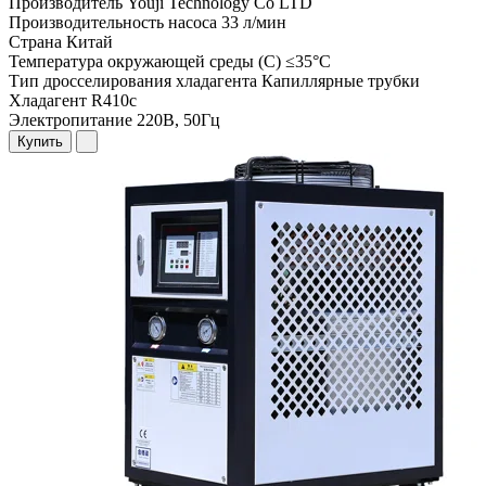
Производитель
Youji Technology Co LTD
Производительность насоса
33 л/мин
Страна
Китай
Температура окружающей среды (С)
≤35°C
Тип дросселирования хладагента
Капиллярные трубки
Хладагент
R410c
Электропитание
220В, 50Гц
Купить