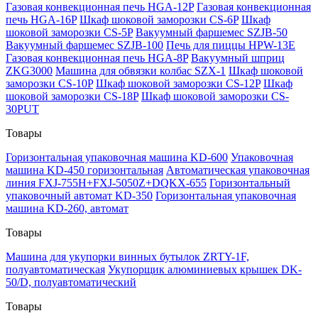
Газовая конвекционная печь HGA-12P
Газовая конвекционная
печь HGA-16P
Шкаф шоковой заморозки CS-6P
Шкаф
шоковой заморозки CS-5P
Вакуумный фаршемес SZJB-50
Вакуумный фаршемес SZJB-100
Печь для пиццы HPW-13E
Газовая конвекционная печь HGA-8P
Вакуумный шприц
ZKG3000
Машина для обвязки колбас SZX-1
Шкаф шоковой
заморозки CS-10P
Шкаф шоковой заморозки CS-12P
Шкаф
шоковой заморозки CS-18P
Шкаф шоковой заморозки CS-
30PUT
Товары
Горизонтальная упаковочная машина KD-600
Упаковочная
машина KD-450 горизонтальная
Автоматическая упаковочная
линия FXJ-755H+FXJ-5050Z+DQKX-655
Горизонтальный
упаковочный автомат KD-350
Горизонтальная упаковочная
машина KD-260, автомат
Товары
Машина для укупорки винных бутылок ZRTY-1F,
полуавтоматическая
Укупорщик алюминиевых крышек DK-
50/D, полуавтоматический
Товары