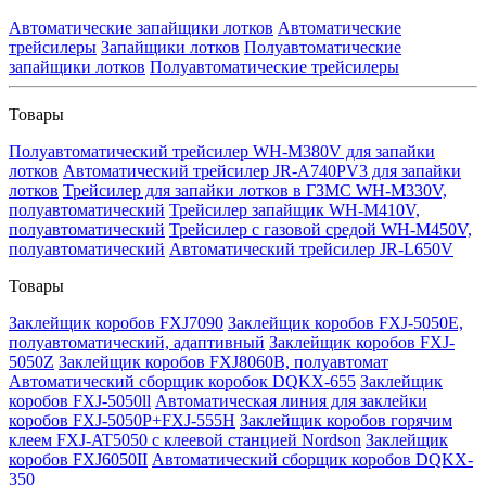
Автоматические запайщики лотков
Автоматические
трейсилеры
Запайщики лотков
Полуавтоматические
запайщики лотков
Полуавтоматические трейсилеры
Товары
Полуавтоматический трейсилер WH-M380V для запайки
лотков
Автоматический трейсилер JR-A740PV3 для запайки
лотков
Трейсилер для запайки лотков в ГЗМС WH-M330V,
полуавтоматический
Трейсилер запайщик WH-M410V,
полуавтоматический
Трейсилер с газовой средой WH-M450V,
полуавтоматический
Автоматический трейсилер JR-L650V
Товары
Заклейщик коробов FXJ7090
Заклейщик коробов FXJ-5050E,
полуавтоматический, адаптивный
Заклейщик коробов FXJ-
5050Z
Заклейщик коробов FXJ8060B, полуавтомат
Автоматический сборщик коробок DQKX-655
Заклейщик
коробов FXJ-5050ll
Автоматическая линия для заклейки
коробов FXJ-5050P+FXJ-555H
Заклейщик коробов горячим
клеем FXJ-AT5050 с клеевой станцией Nordson
Заклейщик
коробов FXJ6050II
Автоматический сборщик коробов DQKX-
350