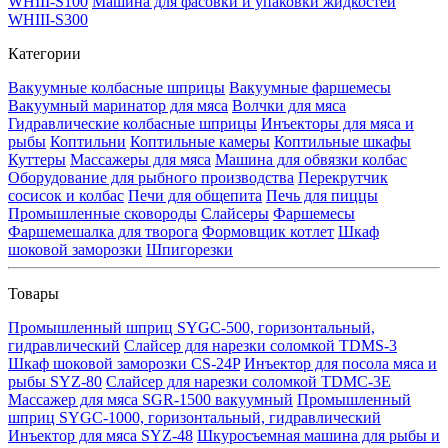
WHIII-S100
Машина для фасовки и упаковки жидкостей
WHIII-S300
Категории
Вакуумные колбасные шприцы
Вакуумные фаршемесы
Вакуумный маринатор для мяса
Волчки для мяса
Гидравлические колбасные шприцы
Инъекторы для мяса и
рыбы
Коптильни
Коптильные камеры
Коптильные шкафы
Куттеры
Массажеры для мяса
Машина для обвязки колбас
Оборудование для рыбного производства
Перекрутчик
сосисок и колбас
Печи для общепита
Печь для пиццы
Промышленные сковороды
Слайсеры
Фаршемесы
Фаршемешалка для творога
Формовщик котлет
Шкаф
шоковой заморозки
Шпигорезки
Товары
Промышленный шприц SYGC-500, горизонтальный,
гидравлический
Слайсер для нарезки соломкой TDMS-3
Шкаф шоковой заморозки CS-24P
Инъектор для посола мяса и
рыбы SYZ-80
Слайсер для нарезки соломкой TDMC-3E
Массажер для мяса SGR-1500 вакуумный
Промышленный
шприц SYGC-1000, горизонтальный, гидравлический
Инъектор для мяса SYZ-48
Шкуросъемная машина для рыбы и