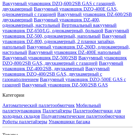
Вакуумный упаковщик DZQ-600/2SB GAS с газацией,
двухкамерный
Вакуумный упаковщик DZQ-400E GAS,
однокамерный с газацией
Вакуумный упаковщик DZ-600/2SB
двухкамерный
Вакуумный упаковщик DZ-400,
однокамерный, настольный
Вертикальный вакуумный
упаковщик DZ-650/LG, однокамерный, большой
Вакуумный
упаковщик DZ-500, однокамерный, напольный
Вакуумный
упаковщик DZ-800, однокамерный, 2 планки запайки,
напольный
Вакуумный упаковщик DZ-260D, однокамерный,
настольный
Вакуумный упаковщик DZ-400E напольный
Вакуумный упаковщик DZ-500/2SB
Вакуумный упаковщик
DZQ-800/2SB GAS, двухкамерный с газацией
Вакуумный
упаковщик DZ-400/2SB, двухкамерный
Вакуумный
упаковщик DZQ-400/2SB GAS, двухкамерный с
газонаполнением
Вакуумный упаковщик DZQ-500E GAS с
газацией
Вакуумный упаковщик DZ-500/2SB GAS
Категории
Автоматический паллетообмотчик
Мобильный
паллетоупаковщик
Паллетайзеры
Паллетообмотчики для
холодных складов
Полуавтоматические паллетообмотчики
Роботы паллетайзеры
Упаковщики багажа
Товары