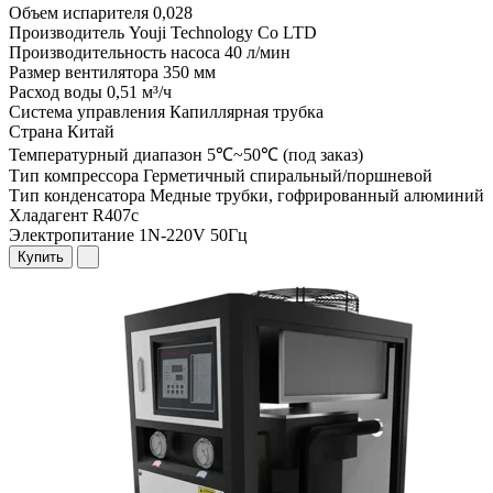
Объем испарителя
0,028
Производитель
Youji Technology Co LTD
Производительность насоса
40 л/мин
Размер вентилятора
350 мм
Расход воды
0,51 м³/ч
Система управления
Капиллярная трубка
Страна
Китай
Температурный диапазон
5℃~50℃ (под заказ)
Тип компрессора
Герметичный спиральный/поршневой
Тип конденсатора
Медные трубки, гофрированный алюминий
Хладагент
R407c
Электропитание
1N-220V 50Гц
Купить