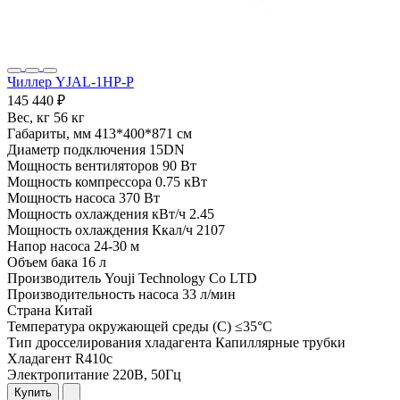
Чиллер YJAL-1HP-P
145 440 ₽
Вес, кг
56 кг
Габариты, мм
413*400*871 см
Диаметр подключения
15DN
Мощность вентиляторов
90 Вт
Мощность компрессора
0.75 кВт
Мощность насоса
370 Вт
Мощность охлаждения кВт/ч
2.45
Мощность охлаждения Ккал/ч
2107
Напор насоса
24-30 м
Объем бака
16 л
Производитель
Youji Technology Co LTD
Производительность насоса
33 л/мин
Страна
Китай
Температура окружающей среды (С)
≤35°C
Тип дросселирования хладагента
Капиллярные трубки
Хладагент
R410c
Электропитание
220В, 50Гц
Купить