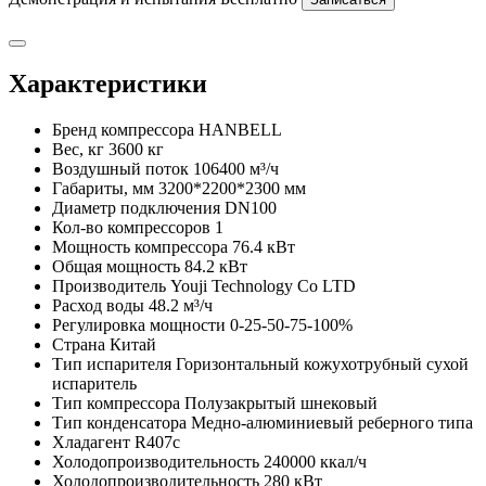
Характеристики
Бренд компрессора
HANBELL
Вес, кг
3600 кг
Воздушный поток
106400 м³/ч
Габариты, мм
3200*2200*2300 мм
Диаметр подключения
DN100
Кол-во компрессоров
1
Мощность компрессора
76.4 кВт
Общая мощность
84.2 кВт
Производитель
Youji Technology Co LTD
Расход воды
48.2 м³/ч
Регулировка мощности
0-25-50-75-100%
Страна
Китай
Тип испарителя
Горизонтальный кожухотрубный сухой
испаритель
Тип компрессора
Полузакрытый шнековый
Тип конденсатора
Медно-алюминиевый реберного типа
Хладагент
R407c
Холодопроизводительность
240000 ккал/ч
Холодопроизводительность
280 кВт