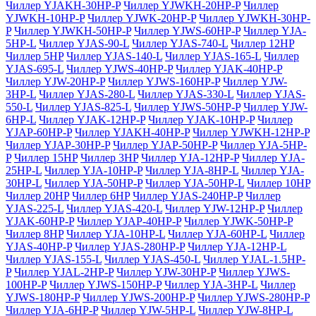
Чиллер YJAKH-30HP-P
Чиллер YJWKH-20HP-P
Чиллер
YJWKH-10HP-P
Чиллер YJWK-20HP-P
Чиллер YJWKH-30HP-
P
Чиллер YJWKH-50HP-P
Чиллер YJWS-60HP-P
Чиллер YJA-
5HP-L
Чиллер YJAS-90-L
Чиллер YJAS-740-L
Чиллер 12HP
Чиллер 5HP
Чиллер YJAS-140-L
Чиллер YJAS-165-L
Чиллер
YJAS-695-L
Чиллер YJWS-40HP-P
Чиллер YJAK-40HP-P
Чиллер YJW-20HP-P
Чиллер YJWS-160HP-P
Чиллер YJW-
3HP-L
Чиллер YJAS-280-L
Чиллер YJAS-330-L
Чиллер YJAS-
550-L
Чиллер YJAS-825-L
Чиллер YJWS-50HP-P
Чиллер YJW-
6HP-L
Чиллер YJAK-12HP-P
Чиллер YJAK-10HP-P
Чиллер
YJAP-60HP-P
Чиллер YJAKH-40HP-P
Чиллер YJWKH-12HP-P
Чиллер YJAP-30HP-P
Чиллер YJAP-50HP-P
Чиллер YJA-5HP-
P
Чиллер 15HP
Чиллер 3HP
Чиллер YJA-12HP-P
Чиллер YJA-
25HP-L
Чиллер YJA-10HP-P
Чиллер YJA-8HP-L
Чиллер YJA-
30HP-L
Чиллер YJA-50HP-P
Чиллер YJA-50HP-L
Чиллер 10HP
Чиллер 20HP
Чиллер 6HP
Чиллер YJAS-240HP-P
Чиллер
YJAS-225-L
Чиллер YJAS-420-L
Чиллер YJW-12HP-P
Чиллер
YJAK-60HP-P
Чиллер YJAP-40HP-P
Чиллер YJWK-50HP-P
Чиллер 8HP
Чиллер YJA-10HP-L
Чиллер YJA-60HP-L
Чиллер
YJAS-40HP-P
Чиллер YJAS-280HP-P
Чиллер YJA-12HP-L
Чиллер YJAS-155-L
Чиллер YJAS-450-L
Чиллер YJAL-1.5HP-
P
Чиллер YJAL-2HP-P
Чиллер YJW-30HP-P
Чиллер YJWS-
100HP-P
Чиллер YJWS-150HP-P
Чиллер YJA-3HP-L
Чиллер
YJWS-180HP-P
Чиллер YJWS-200HP-P
Чиллер YJWS-280HP-P
Чиллер YJA-6HP-P
Чиллер YJW-5HP-L
Чиллер YJW-8HP-L