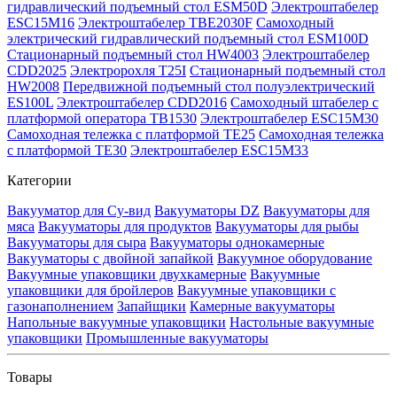
гидравлический подъемный стол ESM50D
Электроштабелер
ESC15M16
Электроштабелер TBE2030F
Самоходный
электрический гидравлический подъемный стол ESM100D
Стационарный подъемный стол HW4003
Электроштабелер
CDD2025
Электророхля T25I
Стационарный подъемный стол
HW2008
Передвижной подъемный стол полуэлектрический
ES100L
Электроштабелер CDD2016
Самоходный штабелер с
платформой оператора TB1530
Электроштабелер ESC15M30
Самоходная тележка с платформой TE25
Самоходная тележка
с платформой TE30
Электроштабелер ESC15M33
Категории
Вакууматор для Су-вид
Вакууматоры DZ
Вакууматоры для
мяса
Вакууматоры для продуктов
Вакууматоры для рыбы
Вакууматоры для сыра
Вакууматоры однокамерные
Вакууматоры с двойной запайкой
Вакуумное оборудование
Вакуумные упаковщики двухкамерные
Вакуумные
упаковщики для бройлеров
Вакуумные упаковщики с
газонаполнением
Запайщики
Камерные вакууматоры
Напольные вакуумные упаковщики
Настольные вакуумные
упаковщики
Промышленные вакууматоры
Товары