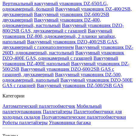
Вертикальный вакуумный упаковщик DZ-650/LG,
однокамерный, большой
Вакуумный упаковщик DZ-400/2SB,
двухкамерный
Вакуумный упаковщик DZ-600/2SB
двухкамерный
Вакуумный упаковщик DZ-400,
однокамерный, настольный
Вакуумный упаковщик DZQ-
800/2SB GAS, двухкамерный с газацией
Вакуумный
упаковщик DZ-800, однокамерный, 2 планки запайки,
напольный
Вакуумный упаковщик DZQ-400/2SB GAS,
двухкамерный с газонаполнением
Вакуумный упаковщик DZ-
260D, однокамерный, настольный
Вакуумный упаковщик
DZQ-400E GAS, однокамерный с газацией
Вакуумный
упаковщик DZ-400E напольный
Вакуумный упаковщик DZ-
500/2SB
Вакуумный упаковщик DZQ-600/2SB GAS с
газацией, двухкамерный
Вакуумный упаковщик DZ-500,
однокамерный, напольный
Вакуумный упаковщик DZQ-500E
GAS с газацией
Вакуумный упаковщик DZ-500/2SB GAS
Категории
Автоматический паллетообмотчик
Мобильный
паллетоупаковщик
Паллетайзеры
Паллетообмотчики для
холодных складов
Полуавтоматические паллетообмотчики
Роботы паллетайзеры
Упаковщики багажа
Товары