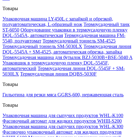
Товары
Упаковочная машина LY450L с запайкой и обрезкой,
полуавтоматическая, L-образный нож
Термоусадочный танк
ST-6050
Оборудование упаковки в термоусадочную пленку
DQL-5545A, автоматическая
Термоусадочная машина FM-
5540, полуавтомат
Термоусадочный тоннель SM-4525
Термоусадочный тоннель SM-5030LX
Термоусадочная линия
DQL-5545A + SM-4525, автоматическая обрезка, запайка
Термоусадочная машина для бутылок BZJ-5030B+BSE-5040 A
Упаковщик в термоусадочную пленку DQL-5545F,
автоматический
Термоусадочная линия DQL-5545F + SM-
5030LX
Термоусадочная линия DQBS-5030F
Товары
Гильотина для резки мяса GGRS-600, нержавеющая сталь
Товары
Упаковочная машина для сыпучих продуктов WHL-K100
Фасовочный автомат для жидких продуктов WHIII-S200
Упаковочная машина для сыпучих продуктов WHL-K300
Фасовочно упаковочный автомат для жидких продуктов