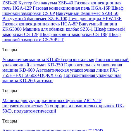
ZSB-20
Куттер без вакуума ZSB-40
Газовая конвекционная
печь HGA-12P
Газовая конвекционная печь HGA-16P
Шкаф
шоковой заморозки CS-6P
Вакуумный фаршемес SZJB-50
Вакуумный фаршемес SZJB-100
Печь для пиццы HPW-13E
Газовая конвекционная печь HGA-8P
Вакуумный шприц
ZKG3000
Машина для обвязки колбас SZX-1
Шкаф шоковой
заморозки CS-12P
Шкаф шоковой заморозки CS-18P
Шкаф
шоковой заморозки CS-30PUT
Товары
Упаковочная машина KD-450 горизонтальная
Горизонтальный
упаковочный автомат KD-350
Горизонтальная упаковочная
машина KD-600
Автоматическая упаковочная линия FXJ-
755H+FXJ-5050Z+DQKX-655
Горизонтальная упаковочная
машина KD-260, автомат
Товары
Машина для укупорки винных бутылок ZRTY-1F,
полуавтоматическая
Укупорщик алюминиевых крышек DK-
50/D, полуавтоматический
Товары
Автоматическая этикетировочная машина T-120D