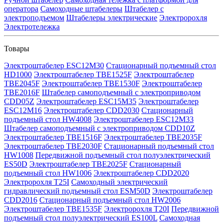
оператора
Самоходные штабелеры
Штабелер с
электроподъемом
Штабелеры электрические
Электророхля
Электротележка
Товары
Электроштабелер ESC12M30
Стационарный подъемный стол
HD1000
Электроштабелер TBE1525F
Электроштабелер
TBE2045F
Электроштабелер TBE1530F
Электроштабелер
TBE2016F
Штабелер самоподъемный с электроприводом
CDD05Z
Электроштабелер ESC15M35
Электроштабелер
ESC12M16
Электроштабелер CDD2030
Стационарный
подъемный стол HW4008
Электроштабелер ESC12M33
Штабелер самоподъемный с электроприводом CDD10Z
Электроштабелер TBE1516F
Электроштабелер TBE2035F
Электроштабелер TBE2030F
Стационарный подъемный стол
HW1008
Передвижной подъемный стол полуэлектрический
ES50D
Электроштабелер TBE2025F
Стационарный
подъемный стол HW1006
Электроштабелер CDD2020
Электророхля T25I
Самоходный электрический
гидравлический подъемный стол ESM50D
Электроштабелер
CDD2016
Стационарный подъемный стол HW2006
Электроштабелер TBE1535F
Электророхля T20I
Передвижной
подъемный стол полуэлектрический ES100L
Самоходная