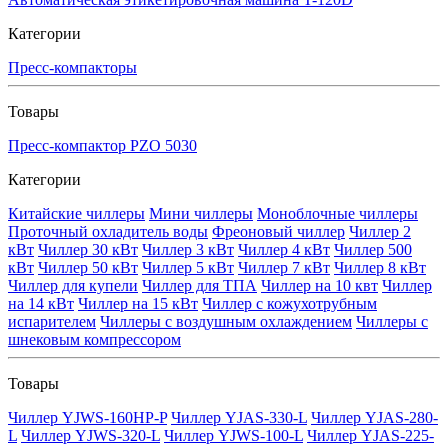
Категории
Пресс-компакторы
Товары
Пресс-компактор PZO 5030
Категории
Китайские чиллеры
Мини чиллеры
Моноблочные чиллеры
Проточный охладитель воды
Фреоновый чиллер
Чиллер 2
кВт
Чиллер 30 кВт
Чиллер 3 кВт
Чиллер 4 кВт
Чиллер 500
кВт
Чиллер 50 кВт
Чиллер 5 кВт
Чиллер 7 кВт
Чиллер 8 кВт
Чиллер для купели
Чиллер для ТПА
Чиллер на 10 квт
Чиллер
на 14 кВт
Чиллер на 15 кВт
Чиллер с кожухотрубным
испарителем
Чиллеры с воздушным охлаждением
Чиллеры с
шнековым компрессором
Товары
Чиллер YJWS-160HP-P
Чиллер YJAS-330-L
Чиллер YJAS-280-
L
Чиллер YJWS-320-L
Чиллер YJWS-100-L
Чиллер YJAS-225-