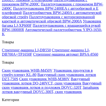
прижимом BPW-2000C
Паллетоупаковщик с прижимом BPW-
2400C
Паллетоупаковщик BPW-2400EA с автообрезкой и Е
платформой
Паллетообмотчик BPW-2400A с автоматической
обрезкой стрейч
Паллетоупаковщик с моторизированной
кареткой и автоматической обрезкой BPW-2000A
Упаковщик
багажа LJ-XP600F
Паллетоупаковщик с вращающейся рукой
BPW-1800HR
Автоматический паллетообмотчик YJPO-1650-
K
Товары
Стреппинг-машина LJ-DB550
Стреппинг-машина LJ-
DB700A+TP1650F
Стреппинг-машина автомат BPSA-8560
Товары
Скин упаковщик WHB-M450V
Упаковщик продуктов в
стрейч пленку KL-80
Вакуумный скин упаковщик лотков
DZT-750S
Скин упаковщик WHB-M380V
Вакуумный
упаковщик лотков DQ-240VCT, скин упаковщик
Вакуумный
скин упаковщик лотков и подложек DQVC-320T
Запайщик
лотков вакуумный DQVC-300T, скин упаковщик
Категории