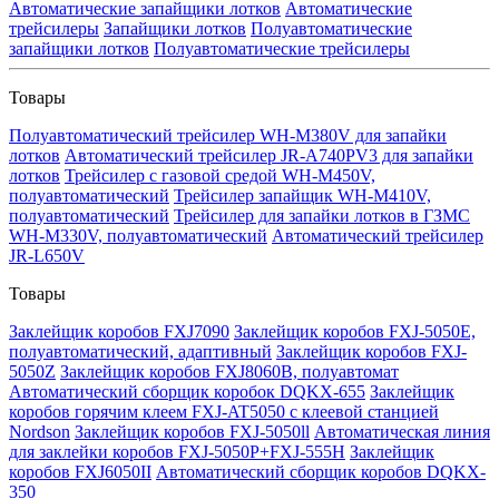
Автоматические запайщики лотков
Автоматические
трейсилеры
Запайщики лотков
Полуавтоматические
запайщики лотков
Полуавтоматические трейсилеры
Товары
Полуавтоматический трейсилер WH-M380V для запайки
лотков
Автоматический трейсилер JR-A740PV3 для запайки
лотков
Трейсилер с газовой средой WH-M450V,
полуавтоматический
Трейсилер запайщик WH-M410V,
полуавтоматический
Трейсилер для запайки лотков в ГЗМС
WH-M330V, полуавтоматический
Автоматический трейсилер
JR-L650V
Товары
Заклейщик коробов FXJ7090
Заклейщик коробов FXJ-5050E,
полуавтоматический, адаптивный
Заклейщик коробов FXJ-
5050Z
Заклейщик коробов FXJ8060B, полуавтомат
Автоматический сборщик коробок DQKX-655
Заклейщик
коробов горячим клеем FXJ-AT5050 с клеевой станцией
Nordson
Заклейщик коробов FXJ-5050ll
Автоматическая линия
для заклейки коробов FXJ-5050P+FXJ-555H
Заклейщик
коробов FXJ6050II
Автоматический сборщик коробов DQKX-
350