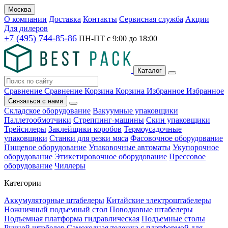
Москва
О компании
Доставка
Контакты
Сервисная служба
Акции
Для дилеров
+7 (495) 744-85-86
ПН-ПТ с
9:00
до
18:00
Каталог
Сравнение
Сравнение
Корзина
Корзина
Избранное
Избранное
Связаться с нами
Складское оборудование
Вакуумные упаковщики
Паллетообмотчики
Стреппинг-машины
Скин упаковщики
Трейсилеры
Заклейщики коробов
Термоусадочные
упаковщики
Станки для резки мяса
Фасовочное оборудование
Пищевое оборудование
Упаковочные автоматы
Укупорочное
оборудование
Этикетировочное оборудование
Прессовое
оборудование
Чиллеры
Категории
Аккумуляторные штабелеры
Китайские электроштабелеры
Ножничный подъемный стол
Поводковые штабелеры
Подъемная платформа гидравлическая
Подъемные столы
Ручной штабелер
Самоходная тележка с платформой для