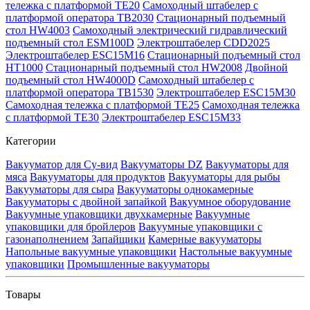
тележка с платформой TE20
Самоходный штабелер с
платформой оператора TB2030
Стационарный подъемный
стол HW4003
Самоходный электрический гидравлический
подъемный стол ESM100D
Электроштабелер CDD2025
Электроштабелер ESC15M16
Стационарный подъемный стол
HT1000
Стационарный подъемный стол HW2008
Двойной
подъемный стол HW4000D
Самоходный штабелер с
платформой оператора TB1530
Электроштабелер ESC15M30
Самоходная тележка с платформой TE25
Самоходная тележка
с платформой TE30
Электроштабелер ESC15M33
Категории
Вакууматор для Су-вид
Вакууматоры DZ
Вакууматоры для
мяса
Вакууматоры для продуктов
Вакууматоры для рыбы
Вакууматоры для сыра
Вакууматоры однокамерные
Вакууматоры с двойной запайкой
Вакуумное оборудование
Вакуумные упаковщики двухкамерные
Вакуумные
упаковщики для бройлеров
Вакуумные упаковщики с
газонаполнением
Запайщики
Камерные вакууматоры
Напольные вакуумные упаковщики
Настольные вакуумные
упаковщики
Промышленные вакууматоры
Товары