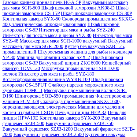
Газовая конвекционная печь HGA-5P
Вакуумный массажер
для мяса SGR-500
Шкаф шоковой заморозки AK08-D
Шкаф
шоковой заморозки CS-15P
Шкаф шоковой заморозки CS-30P
Коптильная камера SYX-50
Сковорода промышленная SKXC-
400, электрическая, опрокидывающаяся
Шкаф шоковой
заморозки CS-5P
Инъектор для мяса и рыбы SYZ-240
Инъектор для посола мяса и рыбы SYZ-80
Инъектор для мяса
SYZ-48
Массажер для мяса SGR-1000 вакуумный
Вакуумный
массажер для мяса SGR-2000
Куттер без вакуума SZB-125,
промышленный
Шкуросъемная машина для рыбы и кальмара
YP-30
Машина для обвязки колбас SZX-2
Шкаф шоковой
заморозки CS-3P
Вакуумный шприц ZKG6000
Конвейерный
слайсер TDVC-20
Мясорубка промышленная SJR-D200
волчок
Инъектор для мяса и рыбы SYZ-180
Котлетоформовочная машина WYRB-100
Шкаф шоковой
заморозки CS-15PUT
Слайсер нарезки мороженного мяса
кубиками TDMC-1
Мясорубка промышленная волчок SJR-
D160
Шпигорезка SQD-550 промышленная
Филетировочная
машина FCM 328
Сковорода промышленная SKXC-600,
опрокидывающаяся, электрическая
Машина для удаления
костей из рыбы HT-SDB
Печь для пиццы HEP-32
Печь для
пиццы HPW-19E
Коптильная камера SYX-200
Вакуумный
фаршемес SZJB-500
Вакуумный фаршемес SZJB-750
Вакуумный фаршемес SZJB-1200
Вакуумный фаршемес SZJB-
2000
Вакуумный фаршемес SZJB-2500
Куттер без вакуума