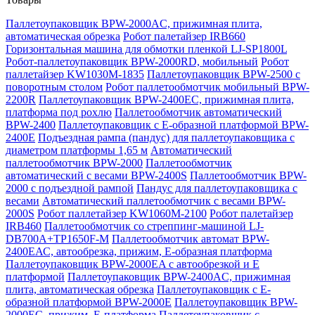
Паллетоупаковщик BPW-2000AC, прижимная плита,
автоматическая обрезка
Робот палетайзер IRB660
Горизонтальная машина для обмотки пленкой LJ-SP1800L
Робот-паллетоупаковщик BPW-2000RD, мобильный
Робот
паллетайзер KW1030M-1835
Паллетоупаковщик BPW-2500 с
поворотным столом
Робот паллетообмотчик мобильный BPW-
2200R
Паллетоупаковщик BPW-2400EC, прижимная плита,
платформа под рохлю
Паллетообмотчик автоматический
BPW-2400
Паллетоупаковщик с Е-образной платформой BPW-
2400E
Подъездная рампа (пандус) для паллетоупаковщика с
диаметром платформы 1,65 м
Автоматический
паллетообмотчик BPW-2000
Паллетообмотчик
автоматический с весами BPW-2400S
Паллетообмотчик BPW-
2000 с подъездной рампой
Пандус для паллетоупаковщика с
весами
Автоматический паллетообмотчик с весами BPW-
2000S
Робот паллетайзер KW1060M-2100
Робот палетайзер
IRB460
Паллетообмотчик со стреппинг-машиной LJ-
DB700A+TP1650F-M
Паллетообмотчик автомат BPW-
2400ЕАС, автообрезка, прижим, Е-образная платформа
Паллетоупаковщик BPW-2000EA с автообрезкой и Е
платформой
Паллетоупаковщик BPW-2400AC, прижимная
плита, автоматическая обрезка
Паллетоупаковщик с Е-
образной платформой BPW-2000E
Паллетоупаковщик BPW-
2000EC, прижим, Е-платформа
Паллетоупаковщик с