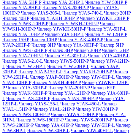
Чиллер YJA-5HP-P
Чиллер YJA-25HP-L
Чиллер YJW-50HP-P
Чиллер YJA-8HP-P
Чиллер YJAS-200HP-P
Чиллер YJAS-
100HP-P
Чиллер YJAS-305-L
Чиллер YJAS-740-L
Чиллер 20HP
Чиллер 40HP
Чиллер YJAKH-30HP-P
Чиллер YJWKH-20HP-P
Чиллер YJWK-20HP-P
Чиллер YJWKH-10HP-P
Чиллер
YJWKH-30HP-P
Чиллер YJWKH-50HP-P
Чиллер YJA-5HP-L
Чиллер YJA-10HP-P
Чиллер YJA-8HP-L
Чиллер YJW-12HP-P
Чиллер 15HP
Чиллер 10HP
Чиллер YJAK-40HP-P
Чиллер
YJAP-20HP-P
Чиллер 8HP
Чиллер YJA-30HP-P
Чиллер 5HP
Чиллер YJWS-60HP-P
Чиллер 3HP
Чиллер 30HP
Чиллер 12HP
Чиллер YJA-10HP-L
Чиллер YJA-30HP-L
Чиллер YJA-40HP-L
Чиллер YJAS-210-L
Чиллер YJWS-50HP-P
Чиллер YJW-12HP-
L
Чиллер YJW-3HP-L
Чиллер YJW-20HP-L
Чиллер YJAP-
30HP-P
Чиллер YJAP-15HP-P
Чиллер YJAKH-20HP-P
Чиллер
YJW-25HP-L
Чиллер YJAP-50HP-P
Чиллер YJW-6HP-L
Чиллер
YJAK-10HP-P
Чиллер YJAKH-40HP-P
Чиллер YJWKH-12HP-
P
Чиллер YJA-50HP-P
Чиллер YJA-20HP-P
Чиллер 6HP
Чиллер YJAK-60HP-P
Чиллер YJA-12HP-P
Чиллер YJA-60HP-
L
Чиллер YJAS-40HP-P
Чиллер YJAS-280HP-P
Чиллер YJA-
12HP-L
Чиллер YJAS-155-L
Чиллер YJAS-450-L
Чиллер
YJAL-1.5HP-P
Чиллер YJAL-2HP-P
Чиллер YJW-30HP-P
Чиллер YJWS-100HP-P
Чиллер YJWS-150HP-P
Чиллер YJA-
3HP-L
Чиллер YJWS-180HP-P
Чиллер YJWS-200HP-P
Чиллер
YJWS-280HP-P
Чиллер YJA-6HP-P
Чиллер YJW-5HP-L
Чиллер
YJW-8HP-L
Чиллер YJW-30HP-L
Чиллер YJW-40HP-L
Чиллер