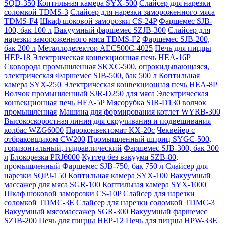
SQD-350
Коптильная камера SYX-500
Слайсер для нарезки
соломкой TDMS-3
Слайсер для нарезки замороженного мяса
TDMS-F4
Шкаф шоковой заморозки CS-24P
Фаршемес SJB-
100, бак 100 л
Вакуумный фаршемес SZJB-300
Слайсер для
нарезки замороженного мяса TDMS-F2
Фаршемес SJB-200,
бак 200 л
Металлодетектор AEC500C-4025
Печь для пиццы
HEP-18
Электрическая конвекционная печь HEA-16P
Сковорода промышленная SKXC-500, опрокидывающаяся,
электрическая
Фаршемес SJB-500, бак 500 л
Коптильная
камера SYX-250
Электрическая конвекционная печь HEA-8P
Волчок промышленный SJR-D250 для мяса
Электрическая
конвекционная печь HEA-5P
Мясорубка SJR-D130 волчок
промышленная
Машина для формирования котлет WYRB-300
Высокоскоростная линия для скручивания и подвешивания
колбас WZG6000
Пароконвектомат KX-20c
Чеквейер с
отбраковщиком CW200
Промышленный шприц SYGC-500,
горизонтальный, гидравлический
Фаршемес SJB-300, бак 300
л
Блокорезка PRJ6000
Куттер без вакуума SZB-80,
промышленный
Фаршемес SJB-750, бак 750 л
Слайсер для
нарезки SQPJ-150
Коптильная камера SYX-100
Вакуумный
массажер для мяса SGR-100
Коптильная камера SYX-1000
Шкаф шоковой заморозки CS-10P
Слайсер для нарезки
соломкой TDMC-3E
Слайсер для нарезки соломкой TDMC-3
Вакуумный мясомассажер SGR-300
Вакуумный фаршемес
SZJB-200
Печь для пиццы HEP-12
Печь для пиццы HPW-33E