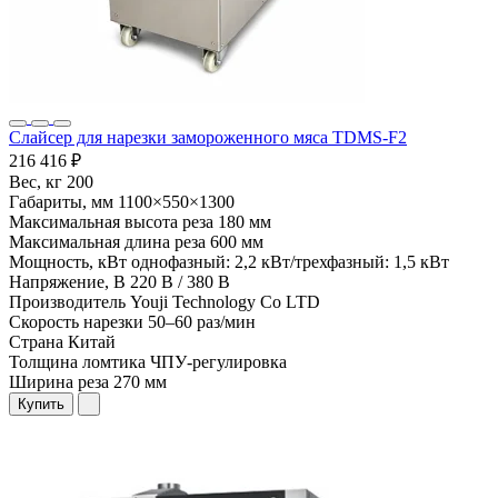
Слайсер для нарезки замороженного мяса TDMS-F2
216 416 ₽
Вес, кг
200
Габариты, мм
1100×550×1300
Максимальная высота реза
180 мм
Максимальная длина реза
600 мм
Мощность, кВт
однофазный: 2,2 кВт/трехфазный: 1,5 кВт
Напряжение, В
220 В / 380 В
Производитель
Youji Technology Co LTD
Скорость нарезки
50–60 раз/мин
Страна
Китай
Толщина ломтика
ЧПУ-регулировка
Ширина реза
270 мм
Купить