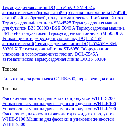
Термоусадочная линия DQL-5545A + SM-4525,
автоматическая обрезка, запайка
Упаковочная машина LY450L
с запайкой и обрезкой, полуавтоматическая, L-образный нож
Термоусадочный тоннель SM-4525
Термоусадочная машина
для бутылок BZJ-5030B+BSE-5040 A
Термоусадочная машина
FM-5540, полуавтомат
Термоусадочный тоннель SM-5030LX
Упаковщик в термоусадочную пленку DQL-5545F,
автоматический
Термоусадочная линия DQL-5545F + SM-
5030LX
Термоусадочный танк ST-6050
Оборудование
упаковки в термоусадочную пленку DQL-5545A,
автоматическая
Термоусадочная линия DQBS-5030F
Товары
Гильотина для резки мяса GGRS-600, нержавеющая сталь
Товары
Фасовочный автомат для жидких продуктов WHIII-S200
Упаковочная машина для сыпучих продуктов WHL-K100
Упаковочная машина для сыпучих продуктов WHL-K300
Фасовочно упаковочный автомат для жидких продуктов
WHIII-S100
Машина для фасовки и упаковки жидкостей
WHIII-S300