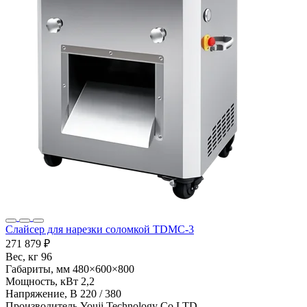
Слайсер для нарезки соломкой TDMC-3
271 879 ₽
Вес, кг
96
Габариты, мм
480×600×800
Мощность, кВт
2,2
Напряжение, В
220 / 380
Производитель
Youji Technology Co LTD