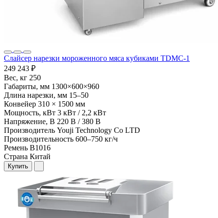
Слайсер нарезки мороженного мяса кубиками TDMC-1
249 243 ₽
Вес, кг
250
Габариты, мм
1300×600×960
Длина нарезки, мм
15–50
Конвейер
310 × 1500 мм
Мощность, кВт
3 кВт / 2,2 кВт
Напряжение, В
220 В / 380 В
Производитель
Youji Technology Co LTD
Производительность
600–750 кг/ч
Ремень
B1016
Страна
Китай
Купить