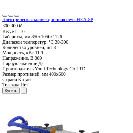
Электрическая конвекционная печь HEA-8P
300 300 ₽
Вес, кг
116
Габариты, мм
850х1050х1126
Диапазон температур, °С
30-300
Количество уровней, шт
8
Мощность, кВт
11.9
Напряжение, В
380
Пароувлажнение
Да
Производитель
Youji Technology Co LTD
Размер противней, мм
400х600
Страна
Китай
Тележка
Нет
Купить