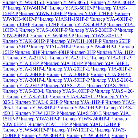
Чиллер YJWS-815-L
Чиллер YJWS-865-L
Чиллер YJWK-40HP-
P
Чиллер YJW-6HP-P
Чиллер YJAK-50HP-P
Чиллер YJAK-
15HP-P
Чиллер YJWK-60HP-P
Чиллер YJAP-12HP-P
Чиллер
YJWKH-40HP-P
Чиллер YJAKH-15HP-P
Чиллер YJA-60HP-P
Чиллер 10HP
Чиллер 12HP
Чиллер YJAS-50HP-P
Чиллер YJA-
10HP-L
Чиллер YJAS-160HP-P
Чиллер YJAS-280HP-P
Чиллер
YJW-20HP-P
Чиллер YJW-60HP-P
Чиллер YJWS-80HP-P
Чиллер YJAK-60HP-P
Чиллер YJWKH-10HP-P
Чиллер 25HP
Чиллер 5HP
Чиллер YJAL-2HP-P
Чиллер YJW-40HP-L
Чиллер
15HP
Чиллер 8HP
Чиллер 40HP
Чиллер 3HP
Чиллер YJA-1HP-
L
Чиллер YJA-2HP-L
Чиллер YJA-3HP-L
Чиллер YJA-3HP-P
Чиллер YJA-6HP-P
Чиллер YJA-10HP-P
Чиллер YJA-5HP-L
Чиллер YJA-15HP-L
Чиллер YJA-20HP-L
Чиллер YJA-8HP-P
Чиллер YJA-20HP-P
Чиллер YJA-30HP-P
Чиллер YJA-8HP-L
Чиллер YJA-30HP-L
Чиллер YJA-50HP-P
Чиллер YJAS-210-L
Чиллер YJA-2HP-P
Чиллер YJAS-225-L
Чиллер YJAS-280-L
Чиллер YJAS-330-L
Чиллер YJAS-100HP-P
Чиллер YJAS-420-
L
Чиллер YJAS-550-L
Чиллер YJAS-240HP-P
Чиллер YJAS-
825-L
Чиллер YJAL-0.6HP-P
Чиллер YJA-1HP-P
Чиллер YJAS-
265-L
Чиллер YJW-8HP-P
Чиллер YJW-10HP-P
Чиллер YJAS-
450-L
Чиллер YJW-12HP-P
Чиллер YJAS-530-L
Чиллер YJA-
15HP-P
Чиллер YJW-3HP-P
Чиллер YJWS-240HP-P
Чиллер
YJW-6HP-L
Чиллер YJAL-1HP-P
Чиллер YJAL-1.2HP-P
Чиллер YJWS-50HP-P
Чиллер YJW-10HP-L
Чиллер YJWS-
150HP-P
Чиллер YJW-30HP-L
Чиллер YJW-50HP-L
Чиллер