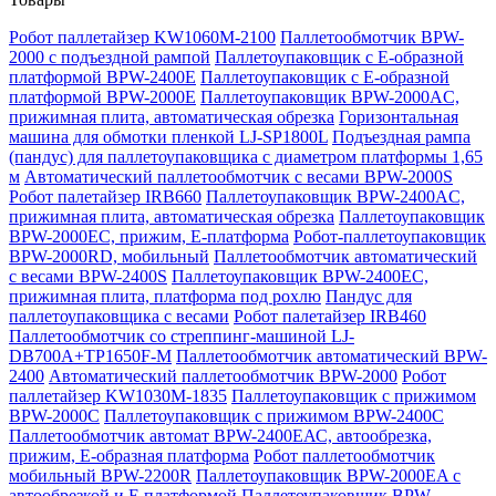
Робот паллетайзер KW1060M-2100
Паллетообмотчик BPW-
2000 с подъездной рампой
Паллетоупаковщик с Е-образной
платформой BPW-2400E
Паллетоупаковщик с Е-образной
платформой BPW-2000E
Паллетоупаковщик BPW-2000AC,
прижимная плита, автоматическая обрезка
Горизонтальная
машина для обмотки пленкой LJ-SP1800L
Подъездная рампа
(пандус) для паллетоупаковщика с диаметром платформы 1,65
м
Автоматический паллетообмотчик с весами BPW-2000S
Робот палетайзер IRB660
Паллетоупаковщик BPW-2400AC,
прижимная плита, автоматическая обрезка
Паллетоупаковщик
BPW-2000EC, прижим, Е-платформа
Робот-паллетоупаковщик
BPW-2000RD, мобильный
Паллетообмотчик автоматический
с весами BPW-2400S
Паллетоупаковщик BPW-2400EC,
прижимная плита, платформа под рохлю
Пандус для
паллетоупаковщика с весами
Робот палетайзер IRB460
Паллетообмотчик со стреппинг-машиной LJ-
DB700A+TP1650F-M
Паллетообмотчик автоматический BPW-
2400
Автоматический паллетообмотчик BPW-2000
Робот
паллетайзер KW1030M-1835
Паллетоупаковщик с прижимом
BPW-2000C
Паллетоупаковщик с прижимом BPW-2400C
Паллетообмотчик автомат BPW-2400ЕАС, автообрезка,
прижим, Е-образная платформа
Робот паллетообмотчик
мобильный BPW-2200R
Паллетоупаковщик BPW-2000EA с
автообрезкой и Е платформой
Паллетоупаковщик BPW-