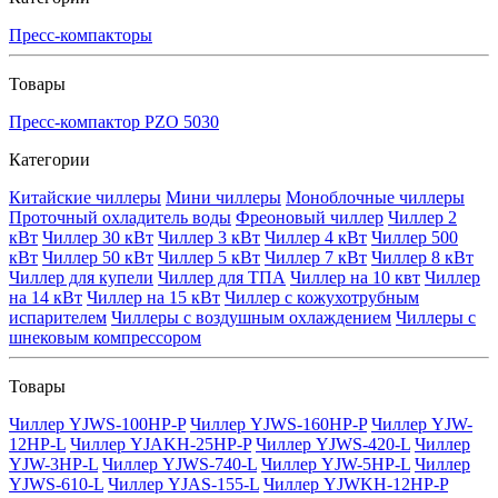
Пресс-компакторы
Товары
Пресс-компактор PZO 5030
Категории
Китайские чиллеры
Мини чиллеры
Моноблочные чиллеры
Проточный охладитель воды
Фреоновый чиллер
Чиллер 2
кВт
Чиллер 30 кВт
Чиллер 3 кВт
Чиллер 4 кВт
Чиллер 500
кВт
Чиллер 50 кВт
Чиллер 5 кВт
Чиллер 7 кВт
Чиллер 8 кВт
Чиллер для купели
Чиллер для ТПА
Чиллер на 10 квт
Чиллер
на 14 кВт
Чиллер на 15 кВт
Чиллер с кожухотрубным
испарителем
Чиллеры с воздушным охлаждением
Чиллеры с
шнековым компрессором
Товары
Чиллер YJWS-100HP-P
Чиллер YJWS-160HP-P
Чиллер YJW-
12HP-L
Чиллер YJAKH-25HP-P
Чиллер YJWS-420-L
Чиллер
YJW-3HP-L
Чиллер YJWS-740-L
Чиллер YJW-5HP-L
Чиллер
YJWS-610-L
Чиллер YJAS-155-L
Чиллер YJWKH-12HP-P