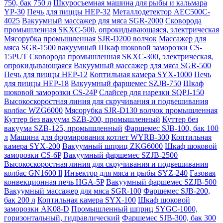
750, бак 750 л
Шкуросъемная машина для рыбы и кальмара
YP-30
Печь для пиццы HEP-32
Металлодетектор AEC500C-
4025
Вакуумный массажер для мяса SGR-2000
Сковорода
промышленная SKXC-500, опрокидывающаяся, электрическая
Мясорубка промышленная SJR-D200 волчок
Массажер для
мяса SGR-1500 вакуумный
Шкаф шоковой заморозки CS-
15PUT
Сковорода промышленная SKXC-300, электрическая,
опрокидывающаяся
Вакуумный массажер для мяса SGR-500
Печь для пиццы HEP-12
Коптильная камера SYX-1000
Печь
для пиццы HEP-18
Вакуумный фаршемес SZJB-750
Шкаф
шоковой заморозки CS-24P
Слайсер для нарезки SQPJ-150
Высокоскоростная линия для скручивания и подвешивания
колбас WZG6000
Мясорубка SJR-D130 волчок промышленная
Куттер без вакуума SZB-200, промышленный
Куттер без
вакуума SZB-125, промышленный
Фаршемес SJB-100, бак 100
л
Машина для формирования котлет WYRB-300
Коптильная
камера SYX-200
Вакуумный шприц ZKG6000
Шкаф шоковой
заморозки CS-6P
Вакуумный фаршемес SZJB-2500
Высокоскоростная линия для скручивания и подвешивания
колбас GN1600 ll
Инъектор для мяса и рыбы SYZ-240
Газовая
конвекционная печь HGA-5P
Вакуумный фаршемес SZJB-500
Вакуумный массажер для мяса SGR-100
Фаршемес SJB-200,
бак 200 л
Коптильная камера SYX-100
Шкаф шоковой
заморозки AK08-D
Промышленный шприц SYGC-1000,
горизонтальный, гидравлический
Фаршемес SJB-300, бак 300