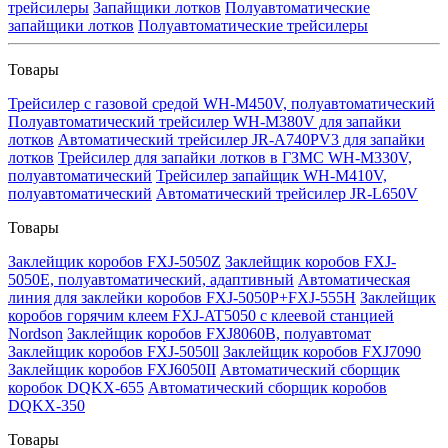
трейсилеры
Запайщики лотков
Полуавтоматические
запайщики лотков
Полуавтоматические трейсилеры
Товары
Трейсилер с газовой средой WH-M450V, полуавтоматический
Полуавтоматический трейсилер WH-M380V для запайки
лотков
Автоматический трейсилер JR-A740PV3 для запайки
лотков
Трейсилер для запайки лотков в ГЗМС WH-M330V,
полуавтоматический
Трейсилер запайщик WH-M410V,
полуавтоматический
Автоматический трейсилер JR-L650V
Товары
Заклейщик коробов FXJ-5050Z
Заклейщик коробов FXJ-
5050E, полуавтоматический, адаптивный
Автоматическая
линия для заклейки коробов FXJ-5050P+FXJ-555H
Заклейщик
коробов горячим клеем FXJ-AT5050 с клеевой станцией
Nordson
Заклейщик коробов FXJ8060B, полуавтомат
Заклейщик коробов FXJ-5050ll
Заклейщик коробов FXJ7090
Заклейщик коробов FXJ6050II
Автоматический сборщик
коробок DQKX-655
Автоматический сборщик коробов
DQKX-350
Товары