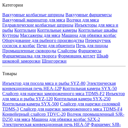
Категории
Вакуумные колбасные шприцы
Вакуумные фаршемесы
Вакуумный маринатор для мяса
Волчки для мяса
Гидравлические колбасные шприцы
Инъекторы для мяса и
рыбы
Коптильни
Коптильные камеры
Коптильные шкафы
Куттеры
Массажеры для мяса
Машина для обвязки колбас
Оборудование для рыбного производства
Перекрутчик
сосисок и колбас
Печи для общепита
Печь для пиццы
Промышленные сковороды
Слайсеры
Фаршемесы
Фаршемешалка для творога
Формовщик котлет
Шкаф
шоковой заморозки
Шпигорезки
Товары
Инъектор для посола мяса и рыбы SYZ-80
Электрическая
конвекционная печь HEA-12P
Коптильная камера SYX-50
Слайсер для нарезки замороженного мяса TDMS-F2
Инъектор
для мяса и рыбы SYZ-120
Коптильная камера SYX-250
Коптильная камера SYX-500
Слайсер для нарезки соломкой
TDMS-3
Слайсер для нарезки замороженного мяса TDMS-F4
Конвейерный слайсер TDVC-20
Волчок промышленный SJR-
D250 для мяса
Машина для обвязки колбас SZX-2
Электрическая конвекционная печь HEA-5P
Фаршемес SJB-