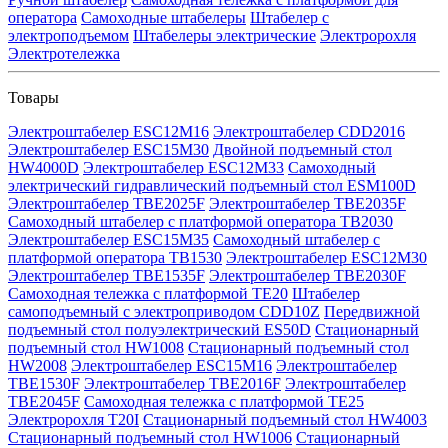
оператора
Самоходные штабелеры
Штабелер с
электроподъемом
Штабелеры электрические
Электророхля
Электротележка
Товары
Электроштабелер ESC12M16
Электроштабелер CDD2016
Электроштабелер ESC15M30
Двойной подъемный стол
HW4000D
Электроштабелер ESC12M33
Самоходный
электрический гидравлический подъемный стол ESM100D
Электроштабелер TBE2025F
Электроштабелер TBE2035F
Самоходный штабелер с платформой оператора TB2030
Электроштабелер ESC15M35
Самоходный штабелер с
платформой оператора TB1530
Электроштабелер ESC12M30
Электроштабелер TBE1535F
Электроштабелер TBE2030F
Самоходная тележка с платформой TE20
Штабелер
самоподъемный с электроприводом CDD10Z
Передвижной
подъемный стол полуэлектрический ES50D
Стационарный
подъемный стол HW1008
Стационарный подъемный стол
HW2008
Электроштабелер ESC15M16
Электроштабелер
TBE1530F
Электроштабелер TBE2016F
Электроштабелер
TBE2045F
Самоходная тележка с платформой TE25
Электророхля T20I
Стационарный подъемный стол HW4003
Стационарный подъемный стол HW1006
Стационарный