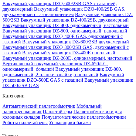
Вакуумный упаковщик DZQ-600/2SB GAS с газацией,
двухкамерный
Вакуумный упаковщик DZQ-400/2SB GAS,
двухкамерный с газонаполнением
Вакуумный упаковщик DZ-
500/2SB
Вакуумный упаковщик DZ-400/2SB, двухкамерный
Вакуумный упаковщик DZ-400, однокамерный, настольный
Вакуумный упаковщик DZ-500, однокамерный, напольный
Вакуумный упаковщик DZQ-400E GAS, однокамерный с
газацией
Вакуумный упаковщик DZ-600/2SB двухкамерный
Вакуумный упаковщик DZQ-800/2SB GAS, двухкамерный с
газацией
Вакуумный упаковщик DZ-400E напольный
Вакуумный упаковщик DZ-260D, однокамерный, настольный
Вертикальный вакуумный упаковщик DZ-650/LG,
однокамерный, большой
Вакуумный упаковщик DZ-800,
однокамерный, 2 планки запайки, напольный
Вакуумный
упаковщик DZQ-500E GAS с газацией
Вакуумный упаковщик
DZ-500/2SB GAS
Категории
Автоматический паллетообмотчик
Мобильный
паллетоупаковщик
Паллетайзеры
Паллетообмотчики для
холодных складов
Полуавтоматические паллетообмотчики
Роботы паллетайзеры
Упаковщики багажа
Товары