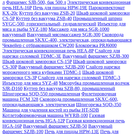
л
Фаршемес SJB-500, бак 500 л
Электрическая конвекционная
печь HEA-16P
Печь для пиццы HPW-19E
Пароконвектомат
KX-20c
Куттер без вакуума ZSB-20
Шкаф шоковой заморозки
CS-5P
Куттер без вакуума ZSB-40
Промышленный шприц
SYGC-500, горизонтальный, гидравлический
Инъектор для
мяса и рыбы SYZ-180
Массажер для мяса SGR-1000
вакуумный
Вакуумный мясомассажер SGR-300
Сковорода
промышленная SKXC-400, электрическая, опрокидывающаяся
Чеквейер с отбраковщиком CW200
Блокорезка PRJ6000
Электрическая конвекционная печь HEA-8P
Слайсер для
нарезки соломкой TDMC-3E
Вакуумный фаршемес SZJB-300
Шкаф шоковой заморозки CS-15P
Шкаф шоковой заморозки
CS-30P
Вакуумный фаршемес SZJB-200
Слайсер нарезки
мороженного мяса кубиками TDMC-1
Шкаф шоковой
заморозки CS-3P
Слайсер для нарезки соломкой TDMC-3
Инъектор для мяса SYZ-48
Мясорубка промышленная волчок
SJR-D160
Куттер без вакуума SZB-80, промышленный
Шпигорезка SQD-550 промышленная
Филетировочная
машина FCM 328
Сковорода промышленная SKXC-600,
опрокидывающаяся, электрическая
Шпигорезка SQD-350
Машина для удаления костей из рыбы HT-SDB
Котлетоформовочная машина WYRB-100
Газовая
конвекционная печь HGA-12P
Газовая конвекционная печь
HGA-16P
Вакуумный фаршемес SZJB-50
Вакуумный
фаршемес SZJB-100
Печь для пиццы HPW-13E
Печь для