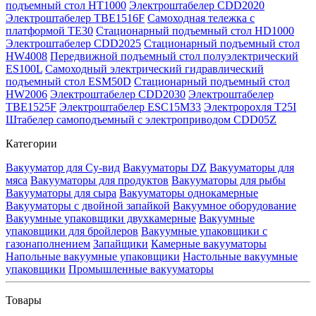
подъемный стол HT1000
Электроштабелер CDD2020
Электроштабелер TBE1516F
Самоходная тележка с
платформой TE30
Стационарный подъемный стол HD1000
Электроштабелер CDD2025
Стационарный подъемный стол
HW4008
Передвижной подъемный стол полуэлектрический
ES100L
Самоходный электрический гидравлический
подъемный стол ESM50D
Стационарный подъемный стол
HW2006
Электроштабелер CDD2030
Электроштабелер
TBE1525F
Электроштабелер ESC15M33
Электророхля T25I
Штабелер самоподъемный с электроприводом CDD05Z
Категории
Вакууматор для Су-вид
Вакууматоры DZ
Вакууматоры для
мяса
Вакууматоры для продуктов
Вакууматоры для рыбы
Вакууматоры для сыра
Вакууматоры однокамерные
Вакууматоры с двойной запайкой
Вакуумное оборудование
Вакуумные упаковщики двухкамерные
Вакуумные
упаковщики для бройлеров
Вакуумные упаковщики с
газонаполнением
Запайщики
Камерные вакууматоры
Напольные вакуумные упаковщики
Настольные вакуумные
упаковщики
Промышленные вакууматоры
Товары