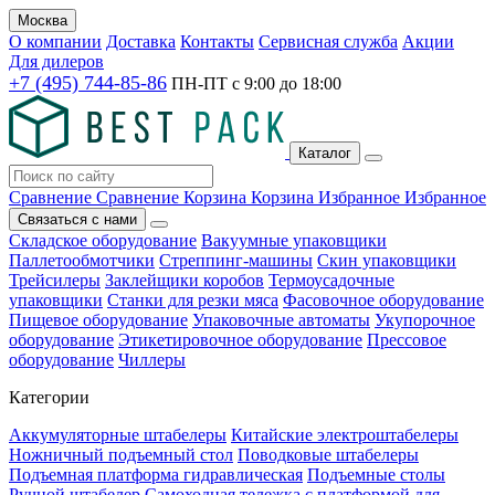
Москва
О компании
Доставка
Контакты
Сервисная служба
Акции
Для дилеров
+7 (495) 744-85-86
ПН-ПТ с
9:00
до
18:00
Каталог
Сравнение
Сравнение
Корзина
Корзина
Избранное
Избранное
Связаться с нами
Складское оборудование
Вакуумные упаковщики
Паллетообмотчики
Стреппинг-машины
Скин упаковщики
Трейсилеры
Заклейщики коробов
Термоусадочные
упаковщики
Станки для резки мяса
Фасовочное оборудование
Пищевое оборудование
Упаковочные автоматы
Укупорочное
оборудование
Этикетировочное оборудование
Прессовое
оборудование
Чиллеры
Категории
Аккумуляторные штабелеры
Китайские электроштабелеры
Ножничный подъемный стол
Поводковые штабелеры
Подъемная платформа гидравлическая
Подъемные столы
Ручной штабелер
Самоходная тележка с платформой для