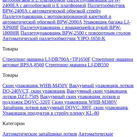
2400EA с автообрезкой и Е платформой
Паллетообмотчик
BPW-2400A с автоматической обрезкой стрейч
Паллетоупаковщик с моторизированной кареткой и
автоматической обрезкой BPW-2000A
Упаковщик багажа LJ-
XP600F
Паллетоупаковщик с вращающейся рукой BPW-
1800HR
Паллетоупаковщик BPW-2500 с поворотным столом
Автоматический паллетообмотчик YJPO-1650-K
Товары
Стреппинг-машина LJ-DB700A+TP1650F
Стреппинг-машина
автомат BPSA-8560
Стреппинг-машина LJ-DB550
Товары
Скин упаковщик WHB-M450V
Вакуумный упаковщик лотков
DQ-240VCT, скин упаковщик
Вакуумный скин упаковщик
лотков DZT-750S
Вакуумный скин упаковщик лотков и
подложек DQVC-320T
Скин упаковщик WHB-M380V
Запайщик лотков вакуумный DQVC-300T, скин упаковщик
Упаковщик продуктов в стрейч пленку KL-80
Категории
Автоматические запайщики лотков
Автоматические