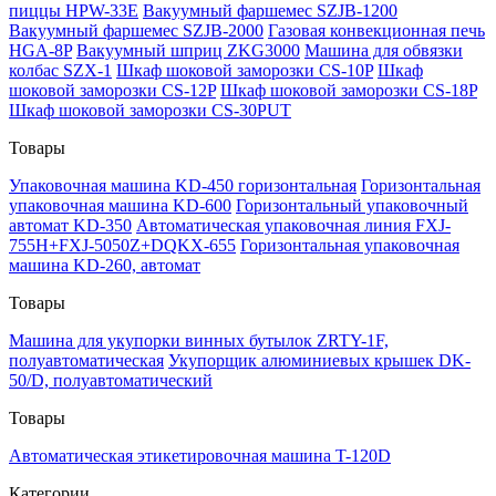
пиццы HPW-33E
Вакуумный фаршемес SZJB-1200
Вакуумный фаршемес SZJB-2000
Газовая конвекционная печь
HGA-8P
Вакуумный шприц ZKG3000
Машина для обвязки
колбас SZX-1
Шкаф шоковой заморозки CS-10P
Шкаф
шоковой заморозки CS-12P
Шкаф шоковой заморозки CS-18P
Шкаф шоковой заморозки CS-30PUT
Товары
Упаковочная машина KD-450 горизонтальная
Горизонтальная
упаковочная машина KD-600
Горизонтальный упаковочный
автомат KD-350
Автоматическая упаковочная линия FXJ-
755H+FXJ-5050Z+DQKX-655
Горизонтальная упаковочная
машина KD-260, автомат
Товары
Машина для укупорки винных бутылок ZRTY-1F,
полуавтоматическая
Укупорщик алюминиевых крышек DK-
50/D, полуавтоматический
Товары
Автоматическая этикетировочная машина T-120D
Категории