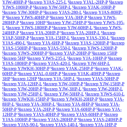
YJW-40HP-P
Чиллер YJAS-225-L
Чиллер YJAL-2HP-P
Чиллер
YJWS-100HP-P
Чиллер YJW-5HP-L
Чиллер YJAK-10HP-P
Чиллер YJW-30HP-P
Чиллер YJAS-280-L
Чиллер YJAS-80HP-
P
Чиллер YJWS-40HP-P
Чиллер YJA-3HP-P
Чиллер YJWS-
280HP-P
Чиллер 10HP
Чиллер YJW-25HP-P
Чиллер YJWS-195-
L
Чиллер YJWS-180HP-P
Чиллер YJW-60HP-L
Чиллер YJWS-
240HP-P
Чиллер YJA-20HP-P
Чиллер YJA-20HP-L
Чиллер
YJAP-50HP-P
Чиллер YJA-15HP-L
Чиллер YJAS-330-L
Чиллер
YJAS-490-L
Чиллер YJA-6HP-P
Чиллер YJAS-120HP-P
Чиллер
YJAS-150HP-P
Чиллер YJAS-550-L
Чиллер YJWS-120HP-P
Чиллер YJWS-200HP-P
Чиллер YJAP-20HP-P
Чиллер 15HP
Чиллер 5HP
Чиллер YJWS-235-L
Чиллер YJA-10HP-P
Чиллер
YJAS-180HP-P
Чиллер YJAS-420-L
Чиллер YJW-6HP-L
Чиллер YJWKH-30HP-P
Чиллер YJAK-25HP-P
Чиллер YJAK-
60HP-P
Чиллер YJAL-0.6HP-P
Чиллер YJAK-40HP-P
Чиллер
3HP
Чиллер 12HP
Чиллер YJA-5HP-L
Чиллер YJAS-50HP-P
Чиллер YJA-12HP-L
Чиллер YJW-10HP-P
Чиллер YJW-15HP-P
Чиллер YJW-20HP-P
Чиллер YJW-3HP-L
Чиллер YJW-20HP-L
Чиллер YJW-25HP-L
Чиллер YJW-50HP-L
Чиллер YJWS-610-L
Чиллер YJWKH-15HP-P
Чиллер YJWKH-20HP-P
Чиллер YJA-
8HP-L
Чиллер YJA-30HP-L
Чиллер YJA-8HP-P
Чиллер YJA-
50HP-P
Чиллер YJA-2HP-P
Чиллер YJA-60HP-P
Чиллер YJA-
12HP-P
Чиллер YJAS-40HP-P
Чиллер YJAS-60HP-P
Чиллер
YJAS-100HP-P
Чиллер YJAS-280HP-P
Чиллер YJAS-240HP-P
Чиллер YJAS-90-L
Чиллер YJAS-140-L
Чиллер YJA-1HP-P