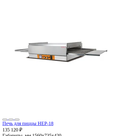
Печь для пиццы HEP-18
135 120 ₽
Габариты, мм
1560х735х420