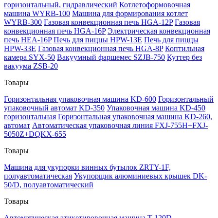
горизонтальный, гидравлический
Котлетоформовочная
машина WYRB-100
Машина для формирования котлет
WYRB-300
Газовая конвекционная печь HGA-12P
Газовая
конвекционная печь HGA-16P
Электрическая конвекционная
печь HEA-16P
Печь для пиццы HPW-13E
Печь для пиццы
HPW-33E
Газовая конвекционная печь HGA-8P
Коптильная
камера SYX-50
Вакуумный фаршемес SZJB-750
Куттер без
вакуума ZSB-20
Товары
Горизонтальная упаковочная машина KD-600
Горизонтальный
упаковочный автомат KD-350
Упаковочная машина KD-450
горизонтальная
Горизонтальная упаковочная машина KD-260,
автомат
Автоматическая упаковочная линия FXJ-755H+FXJ-
5050Z+DQKX-655
Товары
Машина для укупорки винных бутылок ZRTY-1F,
полуавтоматическая
Укупорщик алюминиевых крышек DK-
50/D, полуавтоматический
Товары
Автоматическая этикетировочная машина T-120D