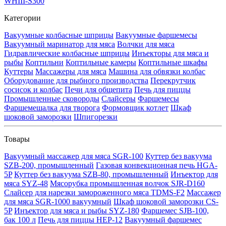
WHIII-S300
Категории
Вакуумные колбасные шприцы
Вакуумные фаршемесы
Вакуумный маринатор для мяса
Волчки для мяса
Гидравлические колбасные шприцы
Инъекторы для мяса и
рыбы
Коптильни
Коптильные камеры
Коптильные шкафы
Куттеры
Массажеры для мяса
Машина для обвязки колбас
Оборудование для рыбного производства
Перекрутчик
сосисок и колбас
Печи для общепита
Печь для пиццы
Промышленные сковороды
Слайсеры
Фаршемесы
Фаршемешалка для творога
Формовщик котлет
Шкаф
шоковой заморозки
Шпигорезки
Товары
Вакуумный массажер для мяса SGR-100
Куттер без вакуума
SZB-200, промышленный
Газовая конвекционная печь HGA-
5P
Куттер без вакуума SZB-80, промышленный
Инъектор для
мяса SYZ-48
Мясорубка промышленная волчок SJR-D160
Слайсер для нарезки замороженного мяса TDMS-F2
Массажер
для мяса SGR-1000 вакуумный
Шкаф шоковой заморозки CS-
5P
Инъектор для мяса и рыбы SYZ-180
Фаршемес SJB-100,
бак 100 л
Печь для пиццы HEP-12
Вакуумный фаршемес