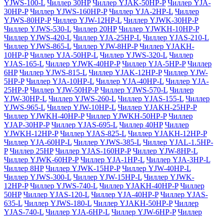
YJWS-100-L
Чиллер 30HP
Чиллер YJAK-50HP-P
Чиллер YJA-
30HP-P
Чиллер YJWS-160HP-P
Чиллер YJA-2HP-L
Чиллер
YJWS-80HP-P
Чиллер YJW-12HP-L
Чиллер YJWK-30HP-P
Чиллер YJWS-530-L
Чиллер 20HP
Чиллер YJWKH-10HP-P
Чиллер YJWS-420-L
Чиллер YJA-25HP-L
Чиллер YJAS-210-L
Чиллер YJWS-865-L
Чиллер YJW-8HP-P
Чиллер YJAKH-
10HP-P
Чиллер YJA-50HP-L
Чиллер YJWS-320-L
Чиллер
YJAS-165-L
Чиллер YJWK-40HP-P
Чиллер YJA-5HP-P
Чиллер
6HP
Чиллер YJWS-815-L
Чиллер YJAK-12HP-P
Чиллер YJW-
5HP-P
Чиллер YJA-10HP-L
Чиллер YJA-40HP-L
Чиллер YJA-
25HP-P
Чиллер YJW-50HP-P
Чиллер YJWS-570-L
Чиллер
YJW-30HP-L
Чиллер YJWS-260-L
Чиллер YJAS-155-L
Чиллер
YJWS-965-L
Чиллер YJW-10HP-L
Чиллер YJAKH-25HP-P
Чиллер YJWKH-40HP-P
Чиллер YJWKH-50HP-P
Чиллер
YJAP-30HP-P
Чиллер YJAS-695-L
Чиллер 40HP
Чиллер
YJWKH-12HP-P
Чиллер YJAS-825-L
Чиллер YJAKH-12HP-P
Чиллер YJA-60HP-L
Чиллер YJWS-385-L
Чиллер YJAL-1.5HP-
P
Чиллер 25HP
Чиллер YJAS-160HP-P
Чиллер YJW-8HP-L
Чиллер YJWK-60HP-P
Чиллер YJA-1HP-L
Чиллер YJA-3HP-L
Чиллер 8HP
Чиллер YJWK-15HP-P
Чиллер YJW-40HP-L
Чиллер YJWS-300-L
Чиллер YJW-15HP-L
Чиллер YJWK-
12HP-P
Чиллер YJWS-740-L
Чиллер YJAKH-40HP-P
Чиллер
50HP
Чиллер YJAS-120-L
Чиллер YJA-40HP-P
Чиллер YJAS-
635-L
Чиллер YJWS-180-L
Чиллер YJAKH-50HP-P
Чиллер
YJAS-740-L
Чиллер YJA-6HP-L
Чиллер YJW-6HP-P
Чиллер