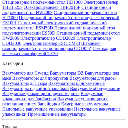
Стационарный подъемный стол HD1000
Электроштабелер
TBE1525F
Электроштабелер TBE2016F
Стационарный
подъемный стол HW4008
Стационарный подъемный стол
HT1000
Передвижной подъемный стол полуэлектрический
ES100L
Самоходный электрический гидравлический
подъемный стол ESM50D
Передвижной подъемный стол
полуэлектрический ES50D
Стационарный подъемный стол
HW2006
Электроштабелер CDD2020
Электроштабелер
CDD2030
Электроштабелер ESC15M33
Штабелер
самоподъемный с электроприводом CDD05Z
Самоходная
тележка с платформой TE30
Категории
Вакууматор для Су-вид
Вакууматоры DZ
Вакууматоры для
мяса
Вакууматоры для продуктов
Вакууматоры для рыбы
Вакууматоры для сыра
Вакууматоры однокамерные
Вакууматоры с двойной запайкой
Вакуумное оборудование
Вакуумные упаковщики двухкамерные
Вакуумные
упаковщики для бройлеров
Вакуумные упаковщики с
газонаполнением
Запайщики
Камерные вакууматоры
Напольные вакуумные упаковщики
Настольные вакуумные
упаковщики
Промышленные вакууматоры
Товары