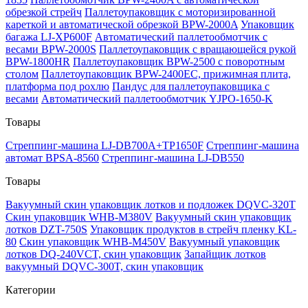
обрезкой стрейч
Паллетоупаковщик с моторизированной
кареткой и автоматической обрезкой BPW-2000A
Упаковщик
багажа LJ-XP600F
Автоматический паллетообмотчик с
весами BPW-2000S
Паллетоупаковщик с вращающейся рукой
BPW-1800HR
Паллетоупаковщик BPW-2500 с поворотным
столом
Паллетоупаковщик BPW-2400EC, прижимная плита,
платформа под рохлю
Пандус для паллетоупаковщика с
весами
Автоматический паллетообмотчик YJPO-1650-K
Товары
Стреппинг-машина LJ-DB700A+TP1650F
Стреппинг-машина
автомат BPSA-8560
Стреппинг-машина LJ-DB550
Товары
Вакуумный скин упаковщик лотков и подложек DQVC-320T
Скин упаковщик WHB-M380V
Вакуумный скин упаковщик
лотков DZT-750S
Упаковщик продуктов в стрейч пленку KL-
80
Скин упаковщик WHB-M450V
Вакуумный упаковщик
лотков DQ-240VCT, скин упаковщик
Запайщик лотков
вакуумный DQVC-300T, скин упаковщик
Категории