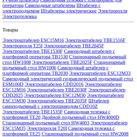
оператора
Самоходные штабелеры
Штабелер с
электроподъемом
Штабелеры электрические
Электророхля
Электротележка
Товары
Электроштабелер ESC15M16
Электроштабелер TBE1516F
Электророхля T25I
Электроштабелер TBE2045F
Электроштабелер TBE1530F
Самоходный штабелер с
платформой оператора TB1530
Стационарный подъемный
стол HW1008
Электроштабелер TBE2025F
Стационарный
подъемный стол HW1006
Самоходный штабелер с
платформой оператора TB2030
Электроштабелер ESC12M33
Самоходный электрический гидравлический подъемный стол
ESM100D
Электроштабелер CDD2016
Электроштабелер
ESC12M16
Электроштабелер TBE2030F
Электроштабелер
CDD2025
Электроштабелер ESC12M30
Электроштабелер
ESC15M30
Электроштабелер TBE2035F
Штабелер
самоподъемный с электроприводом CDD10Z
Электроштабелер TBE1535F
Самоходная тележка с
платформой TE20
Двойной подъемный стол HW4000D
Стационарный подъемный стол HW4003
Электроштабелер
ESC15M35
Электророхля T20I
Самоходная тележка с
платформой TE25
Стационарный подъемный стол HW2008