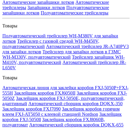
Автоматические запайщики лотков
Автоматические
трейсилеры
Запайщики лотков
Полуавтоматические
запайщики лотков
Полуавтоматические трейсилеры
Товары
Полуавтоматический трейсилер WH-M380V для запайки
лотков
Трейсилер с газовой средой WH-M450V,
полуавтоматический
Автоматический трейсилер JR-A740PV3
для запайки лотков
Трейсилер для запайки лотков в ГЗМС
WH-M330V, полуавтоматический
Трейсилер запайщик WH-
M410V, полуавтоматический
Автоматический трейсилер JR-
L650V
Товары
Автоматическая линия для заклейки коробов FXJ-5050P+FXJ-
555H
Заклейщик коробов FXJ6050II
Заклейщик коробов FXJ-
5050Z
Заклейщик коробов FXJ-5050E, полуавтоматический,
адаптивный
Автоматический сборщик коробов DQKX-350
Заклейщик коробов FXJ7090
Заклейщик коробов горячим
клеем FXJ-AT5050 с клеевой станцией Nordson
Заклейщик
коробов FXJ-5050ll
Заклейщик коробов FXJ8060B,
полуавтомат
Автоматический сборщик коробок DQKX-655