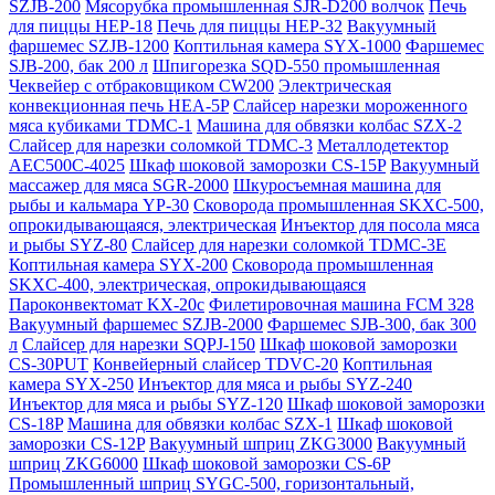
SZJB-200
Мясорубка промышленная SJR-D200 волчок
Печь
для пиццы HEP-18
Печь для пиццы HEP-32
Вакуумный
фаршемес SZJB-1200
Коптильная камера SYX-1000
Фаршемес
SJB-200, бак 200 л
Шпигорезка SQD-550 промышленная
Чеквейер с отбраковщиком CW200
Электрическая
конвекционная печь HEA-5P
Слайсер нарезки мороженного
мяса кубиками TDMC-1
Машина для обвязки колбас SZX-2
Слайсер для нарезки соломкой TDMC-3
Металлодетектор
AEC500C-4025
Шкаф шоковой заморозки CS-15P
Вакуумный
массажер для мяса SGR-2000
Шкуросъемная машина для
рыбы и кальмара YP-30
Сковорода промышленная SKXC-500,
опрокидывающаяся, электрическая
Инъектор для посола мяса
и рыбы SYZ-80
Слайсер для нарезки соломкой TDMC-3E
Коптильная камера SYX-200
Сковорода промышленная
SKXC-400, электрическая, опрокидывающаяся
Пароконвектомат KX-20c
Филетировочная машина FCM 328
Вакуумный фаршемес SZJB-2000
Фаршемес SJB-300, бак 300
л
Слайсер для нарезки SQPJ-150
Шкаф шоковой заморозки
CS-30PUT
Конвейерный слайсер TDVC-20
Коптильная
камера SYX-250
Инъектор для мяса и рыбы SYZ-240
Инъектор для мяса и рыбы SYZ-120
Шкаф шоковой заморозки
CS-18P
Машина для обвязки колбас SZX-1
Шкаф шоковой
заморозки CS-12P
Вакуумный шприц ZKG3000
Вакуумный
шприц ZKG6000
Шкаф шоковой заморозки CS-6P
Промышленный шприц SYGC-500, горизонтальный,