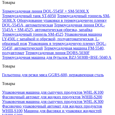
Товары
Термоусадочная линия DQL-5545F + SM-5030LX
Термоусадочный танк ST-6050
Термоусадочный тоннель SM-
5030LX
Оборудование упаковки в термоусадочную пленку
DQL-5545A, автоматическая
Термоусадочная линия DQL-
5545A + SM-4525, автоматическая обрезка, запайка
Термоусадочный тоннель SM-4525
Упаковочная машина
LY450L с запайкой и обрезкой, полуавтоматическая, L-
образный нож
Упаковщик в термоусадочную пленку DQL-
5545F, автоматический
Термоусадочная машина FM-5540,
полуавтомат
Термоусадочная линия DQBS-5030F
Термоусадочная машина для бутылок BZJ-5030B+BSE-5040 A
Товары
Гильотина для резки мяса GGRS-600, нержавеющая сталь
Товары
Упаковочная машина для сыпучих продуктов WHL-K100
Фасовочный автомат для жидких продуктов WHIII-S200
Упаковочная машина для сыпучих продуктов WHL-K300
Фасовочно упаковочный автомат для жидких продуктов
WHIII-S100
Машина для фасовки и упаковки жидкостей