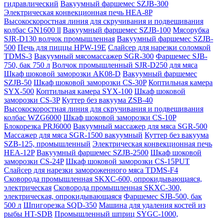
гидравлический
Вакуумный фаршемес SZJB-300
Электрическая конвекционная печь HEA-8P
Высокоскоростная линия для скручивания и подвешивания
колбас GN1600 ll
Вакуумный фаршемес SZJB-100
Мясорубка
SJR-D130 волчок промышленная
Вакуумный фаршемес SZJB-
500
Печь для пиццы HPW-19E
Слайсер для нарезки соломкой
TDMS-3
Вакуумный мясомассажер SGR-300
Фаршемес SJB-
750, бак 750 л
Волчок промышленный SJR-D250 для мяса
Шкаф шоковой заморозки AK08-D
Вакуумный фаршемес
SZJB-50
Шкаф шоковой заморозки CS-30P
Коптильная камера
SYX-500
Коптильная камера SYX-100
Шкаф шоковой
заморозки CS-3P
Куттер без вакуума ZSB-40
Высокоскоростная линия для скручивания и подвешивания
колбас WZG6000
Шкаф шоковой заморозки CS-10P
Блокорезка PRJ6000
Вакуумный массажер для мяса SGR-500
Массажер для мяса SGR-1500 вакуумный
Куттер без вакуума
SZB-125, промышленный
Электрическая конвекционная печь
HEA-12P
Вакуумный фаршемес SZJB-2500
Шкаф шоковой
заморозки CS-24P
Шкаф шоковой заморозки CS-15PUT
Слайсер для нарезки замороженного мяса TDMS-F4
Сковорода промышленная SKXC-600, опрокидывающаяся,
электрическая
Сковорода промышленная SKXC-300,
электрическая, опрокидывающаяся
Фаршемес SJB-500, бак
500 л
Шпигорезка SQD-350
Машина для удаления костей из
рыбы HT-SDB
Промышленный шприц SYGC-1000,