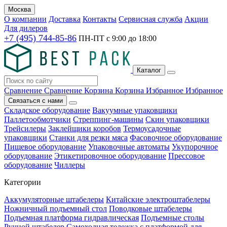
Москва
О компании
Доставка
Контакты
Сервисная служба
Акции
Для дилеров
+7 (495) 744-85-86
ПН-ПТ с
9:00
до
18:00
Каталог
Сравнение
Сравнение
Корзина
Корзина
Избранное
Избранное
Связаться с нами
Складское оборудование
Вакуумные упаковщики
Паллетообмотчики
Стреппинг-машины
Скин упаковщики
Трейсилеры
Заклейщики коробов
Термоусадочные
упаковщики
Станки для резки мяса
Фасовочное оборудование
Пищевое оборудование
Упаковочные автоматы
Укупорочное
оборудование
Этикетировочное оборудование
Прессовое
оборудование
Чиллеры
Категории
Аккумуляторные штабелеры
Китайские электроштабелеры
Ножничный подъемный стол
Поводковые штабелеры
Подъемная платформа гидравлическая
Подъемные столы
Ручной штабелер
Самоходная тележка с платформой для