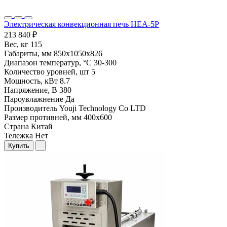
Электрическая конвекционная печь HEA-5P
213 840 ₽
Вес, кг
115
Габариты, мм
850х1050х826
Диапазон температур, °С
30-300
Количество уровней, шт
5
Мощность, кВт
8.7
Напряжение, В
380
Пароувлажнение
Да
Производитель
Youji Technology Co LTD
Размер противней, мм
400х600
Страна
Китай
Тележка
Нет
Купить