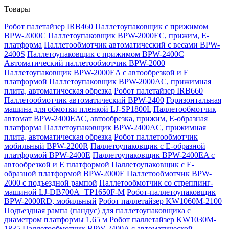
Товары
Робот палетайзер IRB460
Паллетоупаковщик с прижимом
BPW-2000C
Паллетоупаковщик BPW-2000EC, прижим, Е-
платформа
Паллетообмотчик автоматический с весами BPW-
2400S
Паллетоупаковщик с прижимом BPW-2400C
Автоматический паллетообмотчик BPW-2000
Паллетоупаковщик BPW-2000EA с автообрезкой и Е
платформой
Паллетоупаковщик BPW-2000AC, прижимная
плита, автоматическая обрезка
Робот палетайзер IRB660
Паллетообмотчик автоматический BPW-2400
Горизонтальная
машина для обмотки пленкой LJ-SP1800L
Паллетообмотчик
автомат BPW-2400ЕАС, автообрезка, прижим, Е-образная
платформа
Паллетоупаковщик BPW-2400AC, прижимная
плита, автоматическая обрезка
Робот паллетообмотчик
мобильный BPW-2200R
Паллетоупаковщик с Е-образной
платформой BPW-2400E
Паллетоупаковщик BPW-2400EA с
автообрезкой и Е платформой
Паллетоупаковщик с Е-
образной платформой BPW-2000E
Паллетообмотчик BPW-
2000 с подъездной рампой
Паллетообмотчик со стреппинг-
машиной LJ-DB700A+TP1650F-M
Робот-паллетоупаковщик
BPW-2000RD, мобильный
Робот паллетайзер KW1060M-2100
Подъездная рампа (пандус) для паллетоупаковщика с
диаметром платформы 1,65 м
Робот паллетайзер KW1030M-
1835
Паллетообмотчик BPW-2400A с автоматической