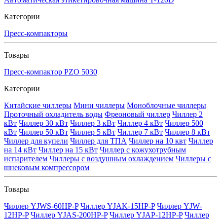
Категории
Пресс-компакторы
Товары
Пресс-компактор PZO 5030
Категории
Китайские чиллеры
Мини чиллеры
Моноблочные чиллеры
Проточный охладитель воды
Фреоновый чиллер
Чиллер 2
кВт
Чиллер 30 кВт
Чиллер 3 кВт
Чиллер 4 кВт
Чиллер 500
кВт
Чиллер 50 кВт
Чиллер 5 кВт
Чиллер 7 кВт
Чиллер 8 кВт
Чиллер для купели
Чиллер для ТПА
Чиллер на 10 квт
Чиллер
на 14 кВт
Чиллер на 15 кВт
Чиллер с кожухотрубным
испарителем
Чиллеры с воздушным охлаждением
Чиллеры с
шнековым компрессором
Товары
Чиллер YJWS-60HP-P
Чиллер YJAK-15HP-P
Чиллер YJW-
12HP-P
Чиллер YJAS-200HP-P
Чиллер YJAP-12HP-P
Чиллер