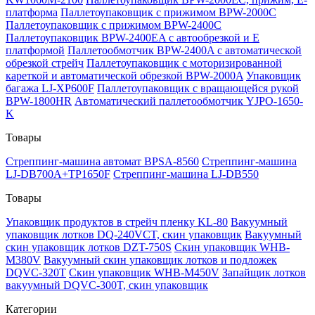
платформа
Паллетоупаковщик с прижимом BPW-2000C
Паллетоупаковщик с прижимом BPW-2400C
Паллетоупаковщик BPW-2400EA с автообрезкой и Е
платформой
Паллетообмотчик BPW-2400A с автоматической
обрезкой стрейч
Паллетоупаковщик с моторизированной
кареткой и автоматической обрезкой BPW-2000A
Упаковщик
багажа LJ-XP600F
Паллетоупаковщик с вращающейся рукой
BPW-1800HR
Автоматический паллетообмотчик YJPO-1650-
K
Товары
Стреппинг-машина автомат BPSA-8560
Стреппинг-машина
LJ-DB700A+TP1650F
Стреппинг-машина LJ-DB550
Товары
Упаковщик продуктов в стрейч пленку KL-80
Вакуумный
упаковщик лотков DQ-240VCT, скин упаковщик
Вакуумный
скин упаковщик лотков DZT-750S
Скин упаковщик WHB-
M380V
Вакуумный скин упаковщик лотков и подложек
DQVC-320T
Скин упаковщик WHB-M450V
Запайщик лотков
вакуумный DQVC-300T, скин упаковщик
Категории