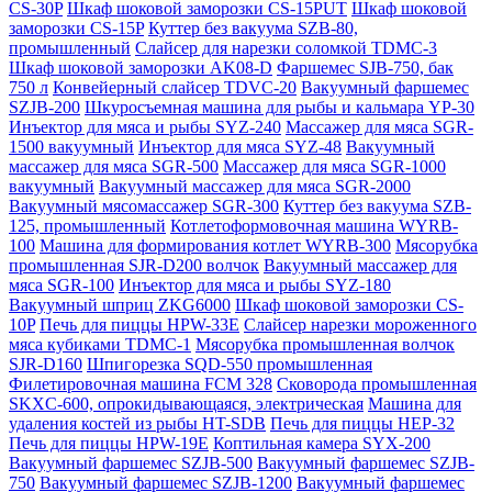
CS-30P
Шкаф шоковой заморозки CS-15PUT
Шкаф шоковой
заморозки CS-15P
Куттер без вакуума SZB-80,
промышленный
Слайсер для нарезки соломкой TDMC-3
Шкаф шоковой заморозки AK08-D
Фаршемес SJB-750, бак
750 л
Конвейерный слайсер TDVC-20
Вакуумный фаршемес
SZJB-200
Шкуросъемная машина для рыбы и кальмара YP-30
Инъектор для мяса и рыбы SYZ-240
Массажер для мяса SGR-
1500 вакуумный
Инъектор для мяса SYZ-48
Вакуумный
массажер для мяса SGR-500
Массажер для мяса SGR-1000
вакуумный
Вакуумный массажер для мяса SGR-2000
Вакуумный мясомассажер SGR-300
Куттер без вакуума SZB-
125, промышленный
Котлетоформовочная машина WYRB-
100
Машина для формирования котлет WYRB-300
Мясорубка
промышленная SJR-D200 волчок
Вакуумный массажер для
мяса SGR-100
Инъектор для мяса и рыбы SYZ-180
Вакуумный шприц ZKG6000
Шкаф шоковой заморозки CS-
10P
Печь для пиццы HPW-33E
Слайсер нарезки мороженного
мяса кубиками TDMC-1
Мясорубка промышленная волчок
SJR-D160
Шпигорезка SQD-550 промышленная
Филетировочная машина FCM 328
Сковорода промышленная
SKXC-600, опрокидывающаяся, электрическая
Машина для
удаления костей из рыбы HT-SDB
Печь для пиццы HEP-32
Печь для пиццы HPW-19E
Коптильная камера SYX-200
Вакуумный фаршемес SZJB-500
Вакуумный фаршемес SZJB-
750
Вакуумный фаршемес SZJB-1200
Вакуумный фаршемес