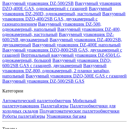
Вакуумный упаковщик DZ-500/2SB
Вакуумный упаковщик
DZQ-400E GAS, однокамерный с газацией
Вакуумный
упаковщик DZ-260D, однокамерный, настольный
Вакуумный
упаковщик DZQ-400/2SB GAS, двухкамерный с
газонаполнением
Вакуумный упаковщик DZ-500,
однокамерный, напольный
Вакуумный упаковщик DZ-400,
однокамерный, настольный
Вакуумный упаковщик DZ-
600/2SB двухкамерный
Вакуумный упаковщик DZ-400/2SB,
двухкамерный
Вакуумный упаковщик DZ-400E напольный
Вакуумный упаковщик DZQ-800/2SB GAS, двухкамерный с
газацией
Вертикальный вакуумный упаковщик DZ-650/LG,
однокамерный, большой
Вакуумный упаковщик DZQ-
600/2SB GAS с газацией, двухкамерный
Вакуумный
упаковщик DZ-800, однокамерный, 2 планки запайки,
напольный
Вакуумный упаковщик DZQ-500E GAS с газацией
Вакуумный упаковщик DZ-500/2SB GAS
Категории
Автоматический паллетообмотчик
Мобильный
паллетоупаковщик
Паллетайзеры
Паллетообмотчики для
холодных складов
Полуавтоматические паллетообмотчики
Роботы паллетайзеры
Упаковщики багажа
Товары