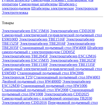
оператора
Самоходные штабелеры
Штабелер с
электроподъемом
Штабелеры электрические
Электророхля
Электротележка
Товары
Электроштабелер ESC15M16
Электроштабелер CDD2030
Самоходный электрический гидравлический подъемный стол
ESM100D
Электроштабелер TBE1516F
Электроштабелер
TBE1525F
Электроштабелер TBE2016F
Электроштабелер
TBE2035F
Стационарный подъемный стол HW4008
Штабелер
самоподъемный с электроприводом CDD05Z
Электроштабелер TBE2045F
Электроштабелер ESC12M16
Электроштабелер ESC15M35
Электроштабелер TBE2025F
Электроштабелер TBE1530F
Электроштабелер TBE1535F
Самоходный электрический гидравлический подъемный стол
ESM50D
Стационарный подъемный стол HW2006
Электророхля T25I
Стационарный подъемный стол HW4003
Двойной подъемный стол HW4000D
Электроштабелер
ESC12M30
Стационарный подъемный стол HW1006
Стационарный подъемный стол HW2008
Стационарный
подъемный стол HW1008
Электроштабелер CDD2025
Самоходный штабелер с платформой оператора TB2030
Электроштабелер CDD2016
Передвижной подъемный стол