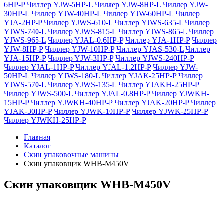
6HP-P
Чиллер YJW-5HP-L
Чиллер YJW-8HP-L
Чиллер YJW-
30HP-L
Чиллер YJW-40HP-L
Чиллер YJW-60HP-L
Чиллер
YJA-2HP-P
Чиллер YJWS-610-L
Чиллер YJWS-635-L
Чиллер
YJWS-740-L
Чиллер YJWS-815-L
Чиллер YJWS-865-L
Чиллер
YJWS-965-L
Чиллер YJAL-0.6HP-P
Чиллер YJA-1HP-P
Чиллер
YJW-8HP-P
Чиллер YJW-10HP-P
Чиллер YJAS-530-L
Чиллер
YJA-15HP-P
Чиллер YJW-3HP-P
Чиллер YJWS-240HP-P
Чиллер YJAL-1HP-P
Чиллер YJAL-1.2HP-P
Чиллер YJW-
50HP-L
Чиллер YJWS-180-L
Чиллер YJAK-25HP-P
Чиллер
YJWS-570-L
Чиллер YJWS-135-L
Чиллер YJAKH-25HP-P
Чиллер YJWS-500-L
Чиллер YJAL-0.8HP-P
Чиллер YJWKH-
15HP-P
Чиллер YJWKH-40HP-P
Чиллер YJAK-20HP-P
Чиллер
YJAK-30HP-P
Чиллер YJWK-10HP-P
Чиллер YJWK-25HP-P
Чиллер YJWKH-25HP-P
Главная
Каталог
Скин упаковочные машины
Скин упаковщик WHB-M450V
Скин упаковщик WHB-M450V