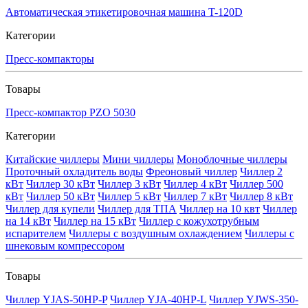
Автоматическая этикетировочная машина T-120D
Категории
Пресс-компакторы
Товары
Пресс-компактор PZO 5030
Категории
Китайские чиллеры
Мини чиллеры
Моноблочные чиллеры
Проточный охладитель воды
Фреоновый чиллер
Чиллер 2
кВт
Чиллер 30 кВт
Чиллер 3 кВт
Чиллер 4 кВт
Чиллер 500
кВт
Чиллер 50 кВт
Чиллер 5 кВт
Чиллер 7 кВт
Чиллер 8 кВт
Чиллер для купели
Чиллер для ТПА
Чиллер на 10 квт
Чиллер
на 14 кВт
Чиллер на 15 кВт
Чиллер с кожухотрубным
испарителем
Чиллеры с воздушным охлаждением
Чиллеры с
шнековым компрессором
Товары
Чиллер YJAS-50HP-P
Чиллер YJA-40HP-L
Чиллер YJWS-350-