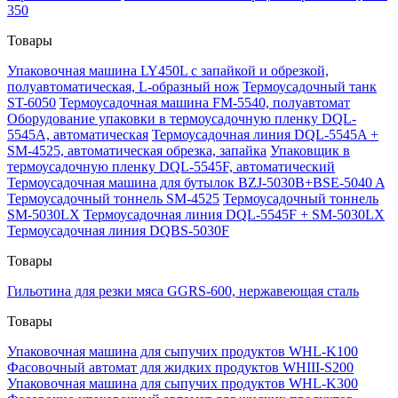
350
Товары
Упаковочная машина LY450L с запайкой и обрезкой,
полуавтоматическая, L-образный нож
Термоусадочный танк
ST-6050
Термоусадочная машина FM-5540, полуавтомат
Оборудование упаковки в термоусадочную пленку DQL-
5545A, автоматическая
Термоусадочная линия DQL-5545A +
SM-4525, автоматическая обрезка, запайка
Упаковщик в
термоусадочную пленку DQL-5545F, автоматический
Термоусадочная машина для бутылок BZJ-5030B+BSE-5040 A
Термоусадочный тоннель SM-4525
Термоусадочный тоннель
SM-5030LX
Термоусадочная линия DQL-5545F + SM-5030LX
Термоусадочная линия DQBS-5030F
Товары
Гильотина для резки мяса GGRS-600, нержавеющая сталь
Товары
Упаковочная машина для сыпучих продуктов WHL-K100
Фасовочный автомат для жидких продуктов WHIII-S200
Упаковочная машина для сыпучих продуктов WHL-K300