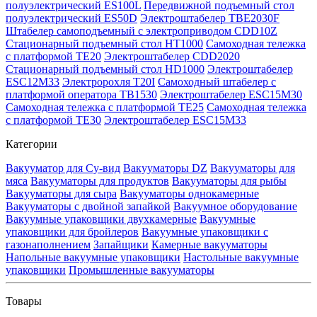
полуэлектрический ES100L
Передвижной подъемный стол
полуэлектрический ES50D
Электроштабелер TBE2030F
Штабелер самоподъемный с электроприводом CDD10Z
Стационарный подъемный стол HT1000
Самоходная тележка
с платформой TE20
Электроштабелер CDD2020
Стационарный подъемный стол HD1000
Электроштабелер
ESC12M33
Электророхля T20I
Самоходный штабелер с
платформой оператора TB1530
Электроштабелер ESC15M30
Самоходная тележка с платформой TE25
Самоходная тележка
с платформой TE30
Электроштабелер ESC15M33
Категории
Вакууматор для Су-вид
Вакууматоры DZ
Вакууматоры для
мяса
Вакууматоры для продуктов
Вакууматоры для рыбы
Вакууматоры для сыра
Вакууматоры однокамерные
Вакууматоры с двойной запайкой
Вакуумное оборудование
Вакуумные упаковщики двухкамерные
Вакуумные
упаковщики для бройлеров
Вакуумные упаковщики с
газонаполнением
Запайщики
Камерные вакууматоры
Напольные вакуумные упаковщики
Настольные вакуумные
упаковщики
Промышленные вакууматоры
Товары