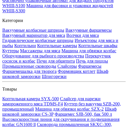
Фасовочно упаковочный автомат для жидких продуктов
WHIII-S100
Машина для фасовки и упаковки жидкостей
WHIII-S300
Категории
Вакуумные колбасные шприцы
Вакуумные фаршемесы
Вакуумный маринатор для мяса
Волчки для мяса
Гидравлические колбасные шприцы
Инъекторы для мяса и
рыбы
Коптильни
Коптильные камеры
Коптильные шкафы
Куттеры
Массажеры для мяса
Машина для обвязки колбас
Оборудование для рыбного производства
Перекрутчик
сосисок и колбас
Печи для общепита
Печь для пиццы
Промышленные сковороды
Слайсеры
Фаршемесы
Фаршемешалка для творога
Формовщик котлет
Шкаф
шоковой заморозки
Шпигорезки
Товары
Коптильная камера SYX-500
Слайсер для нарезки
замороженного мяса TDMS-F4
Куттер без вакуума SZB-200,
промышленный
Машина для обвязки колбас SZX-2
Шкаф
шоковой заморозки CS-3P
Фаршемес SJB-500, бак 500 л
Высокоскоростная линия для скручивания и подвешивания
колбас GN1600 ll
Сковорода промышленная SKXC-300,