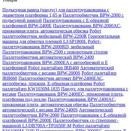
Подъездная рампа (пандус) для паллетоупаковщика с
диаметром платформы 1,65 м
Паллетообмотчик BPW-2000 с
подъездной рампой
Паллетоупаковщик с Е-образной
платформой BPW-2400E
Паллетоупаковщик BPW-2000AC,
прижимная плита, автоматическая обрезка
Робот
паллетообмотчик мобильный BPW-2200R
Горизонтальная
машина для обмотки пленкой LJ-SP1800L
Робот-
паллетоупаковщик BPW-2000RD, мобильный
Паллетоупаковщик BPW-2500 с поворотным столом
Паллетообмотчик автоматический BPW-2400
Паллетоупаковщик BPW-2000EA с автообрезкой и Е
платформой
Робот палетайзер IRB460
Автоматический
паллетообмотчик с весами BPW-2000S
Робот палетайзер
IRB660
Паллетообмотчик автомат BPW-2400ЕАС,
автообрезка, прижим, Е-образная платформа
Робот
паллетайзер KW1030M-1835
Пандус для паллетоупаковщика с
весами
Паллетоупаковщик BPW-2400EC, прижимная плита,
платформа под рохлю
Паллетоупаковщик BPW-2400AC,
прижимная плита, автоматическая обрезка
Паллетообмотчик
автоматический с весами BPW-2400S
Автоматический
паллетообмотчик BPW-2000
Паллетоупаковщик с Е-образной
платформой BPW-2000E
Паллетообмотчик со стреппинг-
машиной LJ-DB700A+TP1650F-M
Робот паллетайзер
KW1060M-2100
Паллетоупаковщик BPW-2000EC, прижим, Е-