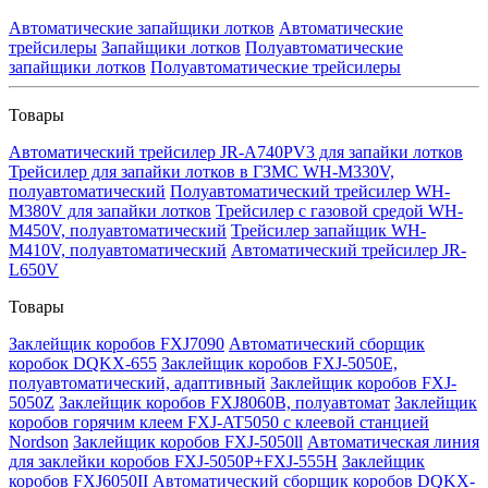
Автоматические запайщики лотков
Автоматические
трейсилеры
Запайщики лотков
Полуавтоматические
запайщики лотков
Полуавтоматические трейсилеры
Товары
Автоматический трейсилер JR-A740PV3 для запайки лотков
Трейсилер для запайки лотков в ГЗМС WH-M330V,
полуавтоматический
Полуавтоматический трейсилер WH-
M380V для запайки лотков
Трейсилер с газовой средой WH-
M450V, полуавтоматический
Трейсилер запайщик WH-
M410V, полуавтоматический
Автоматический трейсилер JR-
L650V
Товары
Заклейщик коробов FXJ7090
Автоматический сборщик
коробок DQKX-655
Заклейщик коробов FXJ-5050E,
полуавтоматический, адаптивный
Заклейщик коробов FXJ-
5050Z
Заклейщик коробов FXJ8060B, полуавтомат
Заклейщик
коробов горячим клеем FXJ-AT5050 с клеевой станцией
Nordson
Заклейщик коробов FXJ-5050ll
Автоматическая линия
для заклейки коробов FXJ-5050P+FXJ-555H
Заклейщик
коробов FXJ6050II
Автоматический сборщик коробов DQKX-