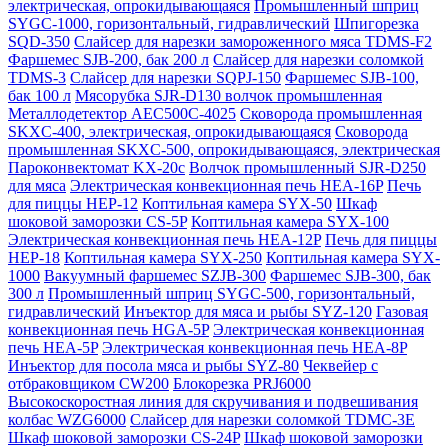
электрическая, опрокидывающаяся
Промышленный шприц
SYGC-1000, горизонтальный, гидравлический
Шпигорезка
SQD-350
Слайсер для нарезки замороженного мяса TDMS-F2
Фаршемес SJB-200, бак 200 л
Слайсер для нарезки соломкой
TDMS-3
Слайсер для нарезки SQPJ-150
Фаршемес SJB-100,
бак 100 л
Мясорубка SJR-D130 волчок промышленная
Металлодетектор AEC500C-4025
Сковорода промышленная
SKXC-400, электрическая, опрокидывающаяся
Сковорода
промышленная SKXC-500, опрокидывающаяся, электрическая
Пароконвектомат KX-20c
Волчок промышленный SJR-D250
для мяса
Электрическая конвекционная печь HEA-16P
Печь
для пиццы HEP-12
Коптильная камера SYX-50
Шкаф
шоковой заморозки CS-5P
Коптильная камера SYX-100
Электрическая конвекционная печь HEA-12P
Печь для пиццы
HEP-18
Коптильная камера SYX-250
Коптильная камера SYX-
1000
Вакуумный фаршемес SZJB-300
Фаршемес SJB-300, бак
300 л
Промышленный шприц SYGC-500, горизонтальный,
гидравлический
Инъектор для мяса и рыбы SYZ-120
Газовая
конвекционная печь HGA-5P
Электрическая конвекционная
печь HEA-5P
Электрическая конвекционная печь HEA-8P
Инъектор для посола мяса и рыбы SYZ-80
Чеквейер с
отбраковщиком CW200
Блокорезка PRJ6000
Высокоскоростная линия для скручивания и подвешивания
колбас WZG6000
Слайсер для нарезки соломкой TDMC-3E
Шкаф шоковой заморозки CS-24P
Шкаф шоковой заморозки