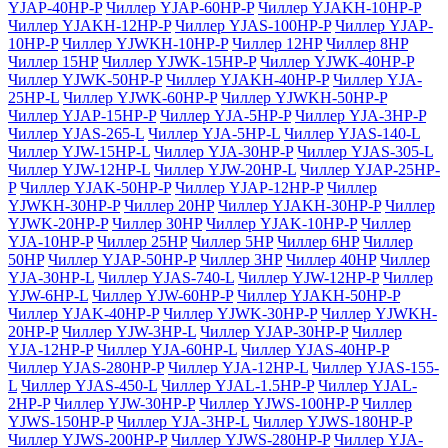
YJAP-40HP-P
Чиллер YJAP-60HP-P
Чиллер YJAKH-10HP-P
Чиллер YJAKH-12HP-P
Чиллер YJAS-100HP-P
Чиллер YJAP-
10HP-P
Чиллер YJWKH-10HP-P
Чиллер 12HP
Чиллер 8HP
Чиллер 15HP
Чиллер YJWK-15HP-P
Чиллер YJWK-40HP-P
Чиллер YJWK-50HP-P
Чиллер YJAKH-40HP-P
Чиллер YJA-
25HP-L
Чиллер YJWK-60HP-P
Чиллер YJWKH-50HP-P
Чиллер YJAP-15HP-P
Чиллер YJA-5HP-P
Чиллер YJA-3HP-P
Чиллер YJAS-265-L
Чиллер YJA-5HP-L
Чиллер YJAS-140-L
Чиллер YJW-15HP-L
Чиллер YJA-30HP-P
Чиллер YJAS-305-L
Чиллер YJW-12HP-L
Чиллер YJW-20HP-L
Чиллер YJAP-25HP-
P
Чиллер YJAK-50HP-P
Чиллер YJAP-12HP-P
Чиллер
YJWKH-30HP-P
Чиллер 20HP
Чиллер YJAKH-30HP-P
Чиллер
YJWK-20HP-P
Чиллер 30HP
Чиллер YJAK-10HP-P
Чиллер
YJA-10HP-P
Чиллер 25HP
Чиллер 5HP
Чиллер 6HP
Чиллер
50HP
Чиллер YJAP-50HP-P
Чиллер 3HP
Чиллер 40HP
Чиллер
YJA-30HP-L
Чиллер YJAS-740-L
Чиллер YJW-12HP-P
Чиллер
YJW-6HP-L
Чиллер YJW-60HP-P
Чиллер YJAKH-50HP-P
Чиллер YJAK-40HP-P
Чиллер YJWK-30HP-P
Чиллер YJWKH-
20HP-P
Чиллер YJW-3HP-L
Чиллер YJAP-30HP-P
Чиллер
YJA-12HP-P
Чиллер YJA-60HP-L
Чиллер YJAS-40HP-P
Чиллер YJAS-280HP-P
Чиллер YJA-12HP-L
Чиллер YJAS-155-
L
Чиллер YJAS-450-L
Чиллер YJAL-1.5HP-P
Чиллер YJAL-
2HP-P
Чиллер YJW-30HP-P
Чиллер YJWS-100HP-P
Чиллер
YJWS-150HP-P
Чиллер YJA-3HP-L
Чиллер YJWS-180HP-P
Чиллер YJWS-200HP-P
Чиллер YJWS-280HP-P
Чиллер YJA-