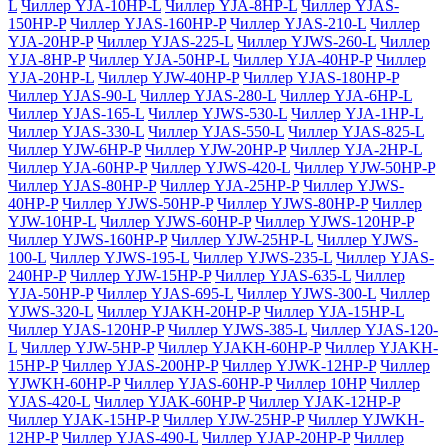
L
Чиллер YJA-10HP-L
Чиллер YJA-8HP-L
Чиллер YJAS-
150HP-P
Чиллер YJAS-160HP-P
Чиллер YJAS-210-L
Чиллер
YJA-20HP-P
Чиллер YJAS-225-L
Чиллер YJWS-260-L
Чиллер
YJA-8HP-P
Чиллер YJA-50HP-L
Чиллер YJA-40HP-P
Чиллер
YJA-20HP-L
Чиллер YJW-40HP-P
Чиллер YJAS-180HP-P
Чиллер YJAS-90-L
Чиллер YJAS-280-L
Чиллер YJA-6HP-L
Чиллер YJAS-165-L
Чиллер YJWS-530-L
Чиллер YJA-1HP-L
Чиллер YJAS-330-L
Чиллер YJAS-550-L
Чиллер YJAS-825-L
Чиллер YJW-6HP-P
Чиллер YJW-20HP-P
Чиллер YJA-2HP-L
Чиллер YJA-60HP-P
Чиллер YJWS-420-L
Чиллер YJW-50HP-P
Чиллер YJAS-80HP-P
Чиллер YJA-25HP-P
Чиллер YJWS-
40HP-P
Чиллер YJWS-50HP-P
Чиллер YJWS-80HP-P
Чиллер
YJW-10HP-L
Чиллер YJWS-60HP-P
Чиллер YJWS-120HP-P
Чиллер YJWS-160HP-P
Чиллер YJW-25HP-L
Чиллер YJWS-
100-L
Чиллер YJWS-195-L
Чиллер YJWS-235-L
Чиллер YJAS-
240HP-P
Чиллер YJW-15HP-P
Чиллер YJAS-635-L
Чиллер
YJA-50HP-P
Чиллер YJAS-695-L
Чиллер YJWS-300-L
Чиллер
YJWS-320-L
Чиллер YJAKH-20HP-P
Чиллер YJA-15HP-L
Чиллер YJAS-120HP-P
Чиллер YJWS-385-L
Чиллер YJAS-120-
L
Чиллер YJW-5HP-P
Чиллер YJAKH-60HP-P
Чиллер YJAKH-
15HP-P
Чиллер YJAS-200HP-P
Чиллер YJWK-12HP-P
Чиллер
YJWKH-60HP-P
Чиллер YJAS-60HP-P
Чиллер 10HP
Чиллер
YJAS-420-L
Чиллер YJAK-60HP-P
Чиллер YJAK-12HP-P
Чиллер YJAK-15HP-P
Чиллер YJW-25HP-P
Чиллер YJWKH-
12HP-P
Чиллер YJAS-490-L
Чиллер YJAP-20HP-P
Чиллер