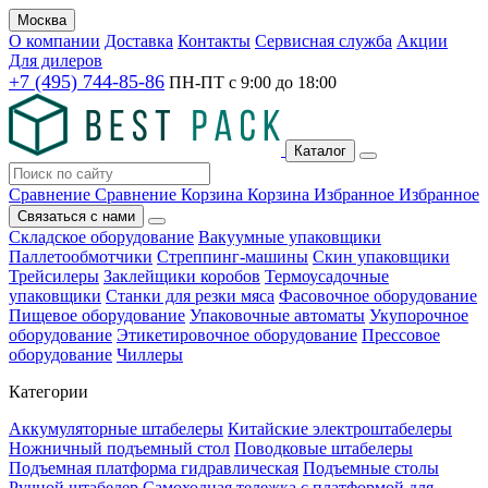
Москва
О компании
Доставка
Контакты
Сервисная служба
Акции
Для дилеров
+7 (495) 744-85-86
ПН-ПТ с
9:00
до
18:00
Каталог
Сравнение
Сравнение
Корзина
Корзина
Избранное
Избранное
Связаться с нами
Складское оборудование
Вакуумные упаковщики
Паллетообмотчики
Стреппинг-машины
Скин упаковщики
Трейсилеры
Заклейщики коробов
Термоусадочные
упаковщики
Станки для резки мяса
Фасовочное оборудование
Пищевое оборудование
Упаковочные автоматы
Укупорочное
оборудование
Этикетировочное оборудование
Прессовое
оборудование
Чиллеры
Категории
Аккумуляторные штабелеры
Китайские электроштабелеры
Ножничный подъемный стол
Поводковые штабелеры
Подъемная платформа гидравлическая
Подъемные столы
Ручной штабелер
Самоходная тележка с платформой для