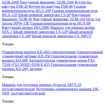
SZJB-2000
Вакуумный фаршемес SZJB-2500
Куттер без
вакуума ZSB-20
Куттер без вакуума ZSB-40
Газовая
конвекционная печь HGA-16P
Газовая конвекционная печь
HGA-12P
Шкаф шоковой заморозки CS-6P
Вакуумный
фаршемес SZJB-50
Вакуумный фаршемес SZJB-100
Печь для
пиццы HPW-13E
Газовая конвекционная печь HGA-8P
Вакуумный шприц ZKG3000
Машина для обвязки колбас
SZX-1
Шкаф шоковой заморозки CS-12P
Шкаф шоковой
заморозки CS-18P
Шкаф шоковой заморозки CS-30PUT
Товары
Упаковочная машина KD-450 горизонтальная
Горизонтальный
упаковочный автомат KD-350
Горизонтальная упаковочная
машина KD-600
Автоматическая упаковочная линия FXJ-
755H+FXJ-5050Z+DQKX-655
Горизонтальная упаковочная
машина KD-260, автомат
Товары
Машина для укупорки винных бутылок ZRTY-1F,
полуавтоматическая
Укупорщик алюминиевых крышек DK-
50/D, полуавтоматический
Товары