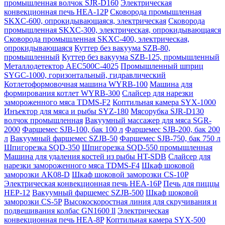
промышленная волчок SJR-D160
Электрическая
конвекционная печь HEA-12P
Сковорода промышленная
SKXC-600, опрокидывающаяся, электрическая
Сковорода
промышленная SKXC-300, электрическая, опрокидывающаяся
Сковорода промышленная SKXC-400, электрическая,
опрокидывающаяся
Куттер без вакуума SZB-80,
промышленный
Куттер без вакуума SZB-125, промышленный
Металлодетектор AEC500C-4025
Промышленный шприц
SYGC-1000, горизонтальный, гидравлический
Котлетоформовочная машина WYRB-100
Машина для
формирования котлет WYRB-300
Слайсер для нарезки
замороженного мяса TDMS-F2
Коптильная камера SYX-1000
Инъектор для мяса и рыбы SYZ-180
Мясорубка SJR-D130
волчок промышленная
Вакуумный массажер для мяса SGR-
2000
Фаршемес SJB-100, бак 100 л
Фаршемес SJB-200, бак 200
л
Вакуумный фаршемес SZJB-50
Фаршемес SJB-750, бак 750 л
Шпигорезка SQD-350
Шпигорезка SQD-550 промышленная
Машина для удаления костей из рыбы HT-SDB
Слайсер для
нарезки замороженного мяса TDMS-F4
Шкаф шоковой
заморозки AK08-D
Шкаф шоковой заморозки CS-10P
Электрическая конвекционная печь HEA-16P
Печь для пиццы
HEP-12
Вакуумный фаршемес SZJB-500
Шкаф шоковой
заморозки CS-5P
Высокоскоростная линия для скручивания и
подвешивания колбас GN1600 ll
Электрическая
конвекционная печь HEA-8P
Коптильная камера SYX-500