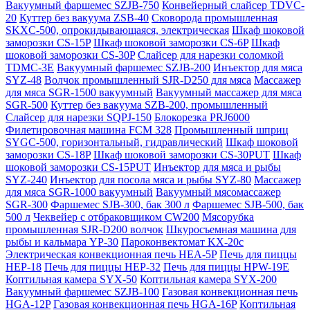
Вакуумный фаршемес SZJB-750
Конвейерный слайсер TDVC-
20
Куттер без вакуума ZSB-40
Сковорода промышленная
SKXC-500, опрокидывающаяся, электрическая
Шкаф шоковой
заморозки CS-15P
Шкаф шоковой заморозки CS-6P
Шкаф
шоковой заморозки CS-30P
Слайсер для нарезки соломкой
TDMC-3E
Вакуумный фаршемес SZJB-200
Инъектор для мяса
SYZ-48
Волчок промышленный SJR-D250 для мяса
Массажер
для мяса SGR-1500 вакуумный
Вакуумный массажер для мяса
SGR-500
Куттер без вакуума SZB-200, промышленный
Слайсер для нарезки SQPJ-150
Блокорезка PRJ6000
Филетировочная машина FCM 328
Промышленный шприц
SYGC-500, горизонтальный, гидравлический
Шкаф шоковой
заморозки CS-18P
Шкаф шоковой заморозки CS-30PUT
Шкаф
шоковой заморозки CS-15PUT
Инъектор для мяса и рыбы
SYZ-240
Инъектор для посола мяса и рыбы SYZ-80
Массажер
для мяса SGR-1000 вакуумный
Вакуумный мясомассажер
SGR-300
Фаршемес SJB-300, бак 300 л
Фаршемес SJB-500, бак
500 л
Чеквейер с отбраковщиком CW200
Мясорубка
промышленная SJR-D200 волчок
Шкуросъемная машина для
рыбы и кальмара YP-30
Пароконвектомат KX-20c
Электрическая конвекционная печь HEA-5P
Печь для пиццы
HEP-18
Печь для пиццы HEP-32
Печь для пиццы HPW-19E
Коптильная камера SYX-50
Коптильная камера SYX-200
Вакуумный фаршемес SZJB-100
Газовая конвекционная печь
HGA-12P
Газовая конвекционная печь HGA-16P
Коптильная