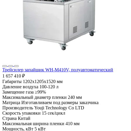
Трейсилер запайщик WH-M410V, полуавтоматический
1 657 410 ₽
Габариты
1202х1205х1520 мм
Давление воздуха
100-120 л
Замещение газа
≥99%
Максимальный диаметр пленки
240 мм
Матрица
Изготавливаем под размеры заказчика
Производитель
Youji Technology Co LTD
Скорость упаковки
15 сек/цикл
Страна
Китай
Максимальная ширина пленки
410 мм
Мощность, кВт
5 кВт