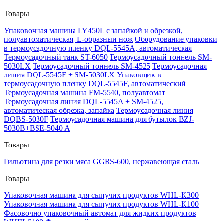
Товары
Упаковочная машина LY450L с запайкой и обрезкой,
полуавтоматическая, L-образный нож
Оборудование упаковки
в термоусадочную пленку DQL-5545A, автоматическая
Термоусадочный танк ST-6050
Термоусадочный тоннель SM-
5030LX
Термоусадочный тоннель SM-4525
Термоусадочная
линия DQL-5545F + SM-5030LX
Упаковщик в
термоусадочную пленку DQL-5545F, автоматический
Термоусадочная машина FM-5540, полуавтомат
Термоусадочная линия DQL-5545A + SM-4525,
автоматическая обрезка, запайка
Термоусадочная линия
DQBS-5030F
Термоусадочная машина для бутылок BZJ-
5030B+BSE-5040 A
Товары
Гильотина для резки мяса GGRS-600, нержавеющая сталь
Товары
Упаковочная машина для сыпучих продуктов WHL-K300
Упаковочная машина для сыпучих продуктов WHL-K100
Фасовочно упаковочный автомат для жидких продуктов