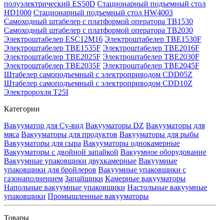
полуэлектрический ES50D
Стационарный подъемный стол
HD1000
Стационарный подъемный стол HW4003
Самоходный штабелер с платформой оператора TB1530
Самоходный штабелер с платформой оператора TB2030
Электроштабелер ESC12M16
Электроштабелер TBE1530F
Электроштабелер TBE1535F
Электроштабелер TBE2016F
Электроштабелер TBE2025F
Электроштабелер TBE2030F
Электроштабелер TBE2035F
Электроштабелер TBE2045F
Штабелер самоподъемный с электроприводом CDD05Z
Штабелер самоподъемный с электроприводом CDD10Z
Электророхля T25I
Категории
Вакууматор для Су-вид
Вакууматоры DZ
Вакууматоры для
мяса
Вакууматоры для продуктов
Вакууматоры для рыбы
Вакууматоры для сыра
Вакууматоры однокамерные
Вакууматоры с двойной запайкой
Вакуумное оборудование
Вакуумные упаковщики двухкамерные
Вакуумные
упаковщики для бройлеров
Вакуумные упаковщики с
газонаполнением
Запайщики
Камерные вакууматоры
Напольные вакуумные упаковщики
Настольные вакуумные
упаковщики
Промышленные вакууматоры
Товары