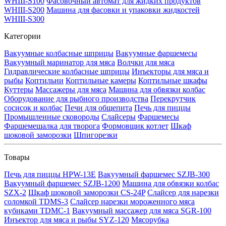
WHIII-S100
Фасовочный автомат для жидких продуктов
WHIII-S200
Машина для фасовки и упаковки жидкостей
WHIII-S300
Категории
Вакуумные колбасные шприцы
Вакуумные фаршемесы
Вакуумный маринатор для мяса
Волчки для мяса
Гидравлические колбасные шприцы
Инъекторы для мяса и
рыбы
Коптильни
Коптильные камеры
Коптильные шкафы
Куттеры
Массажеры для мяса
Машина для обвязки колбас
Оборудование для рыбного производства
Перекрутчик
сосисок и колбас
Печи для общепита
Печь для пиццы
Промышленные сковороды
Слайсеры
Фаршемесы
Фаршемешалка для творога
Формовщик котлет
Шкаф
шоковой заморозки
Шпигорезки
Товары
Печь для пиццы HPW-13E
Вакуумный фаршемес SZJB-300
Вакуумный фаршемес SZJB-1200
Машина для обвязки колбас
SZX-2
Шкаф шоковой заморозки CS-24P
Слайсер для нарезки
соломкой TDMS-3
Слайсер нарезки мороженного мяса
кубиками TDMC-1
Вакуумный массажер для мяса SGR-100
Инъектор для мяса и рыбы SYZ-120
Мясорубка