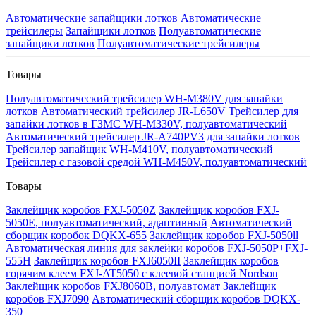
Автоматические запайщики лотков
Автоматические
трейсилеры
Запайщики лотков
Полуавтоматические
запайщики лотков
Полуавтоматические трейсилеры
Товары
Полуавтоматический трейсилер WH-M380V для запайки
лотков
Автоматический трейсилер JR-L650V
Трейсилер для
запайки лотков в ГЗМС WH-M330V, полуавтоматический
Автоматический трейсилер JR-A740PV3 для запайки лотков
Трейсилер запайщик WH-M410V, полуавтоматический
Трейсилер с газовой средой WH-M450V, полуавтоматический
Товары
Заклейщик коробов FXJ-5050Z
Заклейщик коробов FXJ-
5050E, полуавтоматический, адаптивный
Автоматический
сборщик коробок DQKX-655
Заклейщик коробов FXJ-5050ll
Автоматическая линия для заклейки коробов FXJ-5050P+FXJ-
555H
Заклейщик коробов FXJ6050II
Заклейщик коробов
горячим клеем FXJ-AT5050 с клеевой станцией Nordson
Заклейщик коробов FXJ8060B, полуавтомат
Заклейщик
коробов FXJ7090
Автоматический сборщик коробов DQKX-
350