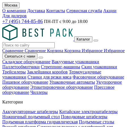
Москва
О компании
Доставка
Контакты
Сервисная служба
Акции
Для дилеров
+7 (495) 744-85-86
ПН-ПТ с
9:00
до
18:00
Каталог
Сравнение
Сравнение
Корзина
Корзина
Избранное
Избранное
Связаться с нами
Складское оборудование
Вакуумные упаковщики
Паллетообмотчики
Стреппинг-машины
Скин упаковщики
Трейсилеры
Заклейщики коробов
Термоусадочные
упаковщики
Станки для резки мяса
Фасовочное оборудование
Пищевое оборудование
Упаковочные автоматы
Укупорочное
оборудование
Этикетировочное оборудование
Прессовое
оборудование
Чиллеры
Категории
Аккумуляторные штабелеры
Китайские электроштабелеры
Ножничный подъемный стол
Поводковые штабелеры
Подъемная платформа гидравлическая
Подъемные столы
Ручной штабелер
Самоходная тележка с платформой для