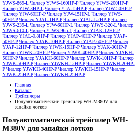
YJWS-865-L
Чиллер YJWS-160HP-P
Чиллер YJWS-200HP-P
Чиллер YJW-3HP-L
Чиллер YJA-15HP-P
Чиллер YJW-50HP-P
Чиллер YJW-60HP-P
Чиллер YJW-15HP-L
Чиллер YJWS-
60HP-P
Чиллер YJAL-1HP-P
Чиллер YJAL-1.2HP-P
Чиллер
YJWS-235-L
Чиллер YJW-60HP-L
Чиллер YJWS-320-L
Чиллер
YJWS-610-L
Чиллер YJWS-965-L
Чиллер YJAK-12HP-P
Чиллер YJAL-0.8HP-P
Чиллер YJAP-40HP-P
Чиллер YJAP-
50HP-P
Чиллер YJAK-10HP-P
Чиллер YJAP-60HP-P
Чиллер
YJAP-12HP-P
Чиллер YJWK-15HP-P
Чиллер YJAK-30HP-P
Чиллер YJWK-20HP-P
Чиллер YJWK-40HP-P
Чиллер YJAKH-
50HP-P
Чиллер YJAKH-60HP-P
Чиллер YJWK-10HP-P
Чиллер
YJWK-50HP-P
Чиллер YJWKH-12HP-P
Чиллер YJWKH-20HP-
P
Чиллер YJWKH-40HP-P
Чиллер YJWKH-15HP-P
Чиллер
YJWK-25HP-P
Чиллер YJWKH-25HP-P
Главная
Каталог
Трейсилеры
Полуавтоматический трейсилер WH-M380V для
запайки лотков
Полуавтоматический трейсилер WH-
M380V для запайки лотков