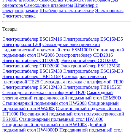
оператора
Самоходные штабелеры
Штабелер с
электроподъемом
Штабелеры электрические
Электророхля
Электротележка
Товары
Электроштабелер ESC15M16
Электроштабелер ESC15M35
Электророхля T20I
Самоходный электрический
гидравлический подъемный стол ESM100D
Стационарный
подъемный стол HW2006
Электроштабелер CDD2016
Электроштабелер CDD2020
Электроштабелер CDD2025
Электроштабелер CDD2030
Электроштабелер ESC12M30
Электроштабелер ESC15M30
Электроштабелер ESC15M33
Электроштабелер TBE1516F
Самоходная тележка с
платформой TE25
Самоходная тележка с платформой TE30
Электроштабелер ESC12M33
Электроштабелер TBE1525F
Самоходная тележка с платформой TE20
Самоходный
электрический гидравлический подъемный стол ESM50D
Стационарный подъемный стол HW2008
Стационарный
подъемный стол HW4008
Стационарный подъемный стол
HT1000
Передвижной подъемный стол полуэлектрический
ES100L
Стационарный подъемный стол HW1006
Стационарный подъемный стол HW1008
Двойной
подъемный стол HW4000D
Передвижной подъемный стол