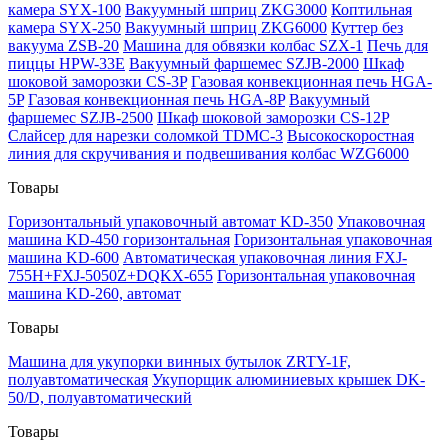
камера SYX-100
Вакуумный шприц ZKG3000
Коптильная
камера SYX-250
Вакуумный шприц ZKG6000
Куттер без
вакуума ZSB-20
Машина для обвязки колбас SZX-1
Печь для
пиццы HPW-33E
Вакуумный фаршемес SZJB-2000
Шкаф
шоковой заморозки CS-3P
Газовая конвекционная печь HGA-
5P
Газовая конвекционная печь HGA-8P
Вакуумный
фаршемес SZJB-2500
Шкаф шоковой заморозки CS-12P
Слайсер для нарезки соломкой TDMC-3
Высокоскоростная
линия для скручивания и подвешивания колбас WZG6000
Товары
Горизонтальный упаковочный автомат KD-350
Упаковочная
машина KD-450 горизонтальная
Горизонтальная упаковочная
машина KD-600
Автоматическая упаковочная линия FXJ-
755H+FXJ-5050Z+DQKX-655
Горизонтальная упаковочная
машина KD-260, автомат
Товары
Машина для укупорки винных бутылок ZRTY-1F,
полуавтоматическая
Укупорщик алюминиевых крышек DK-
50/D, полуавтоматический
Товары