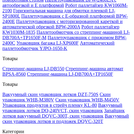
автообрезкой и Е платформой
Робот паллетайзер KW1060M-
2100
Горизонтальная машина для обмотки пленкой LJ-
SP1800L
Паллетоупаковщик с Е-образной платформой BPW-
2400E
Паллетоупаковщик с моторизированной кареткой и
автоматической обрезкой BPW-2000A
Робот паллетайзер
KW1030M-1835
Паллетообмотчик со стреппинг-машиной LJ-
DB700A+TP1650F-M
Паллетоупаковщик с прижимом BPW-
2400C
Упаковщик багажа LJ-XP600F
Автоматический
паллетообмотчик YJPO-1650-K
Товары
Стреппинг-машина LJ-DB550
Стреппинг-машина автомат
BPSA-8560
Стреппинг-машина LJ-DB700A+TP1650F
Товары
Вакуумный скин упаковщик лотков DZT-750S
Скин
упаковщик WHB-M380V
Скин упаковщик WHB-M450V
Упаковщик продуктов в стрейч пленку KL-80
Вакуумный
упаковщик лотков DQ-240VCT, скин упаковщик
Запайщик
лотков вакуумный DQVC-300T, скин упаковщик
Вакуумный
скин упаковщик лотков и подложек DQVC-320T
Категории