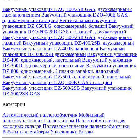
Вакуумный упаковщик DZQ-400/2SB GAS, двухкамерный с
газонаполнением
Вакуумный упаковщик DZQ-400E GAS,
однокамерный с газацией
Вертикальный вакуумный
упаковщик DZ-650/LG, однокамерный, большой
Вакуумный
упаковщик DZQ-600/2SB GAS с газацией, двухкамерный
Вакуумный упаковщик DZQ-800/2SB GAS, двухкамерный с
газацией
Вакуумный упаковщик DZ-400/2SB, двухкамерный
Вакуумный упаковщик DZ-400E напольный
Вакуумный
упаковщик DZ-600/2SB двухкамерный
Вакуумный упаковщик
DZ-400, однокамерный, настольный
Вакуумный упаковщик
DZ-260D, однокамерный, настольный
Вакуумный упаковщик
DZ-800, однокамерный, 2 планки запайки, напольный
Вакуумный упаковщик DZ-500, однокамерный, напольный
Вакуумный упаковщик DZQ-500E GAS с газацией
Вакуумный упаковщик DZ-500/2SB
Вакуумный упаковщик
DZ-500/2SB GAS
Категории
Автоматический паллетообмотчик
Мобильный
паллетоупаковщик
Паллетайзеры
Паллетообмотчики для
холодных складов
Полуавтоматические паллетообмотчики
Роботы паллетайзеры
Упаковщики багажа