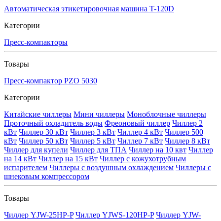
Автоматическая этикетировочная машина T-120D
Категории
Пресс-компакторы
Товары
Пресс-компактор PZO 5030
Категории
Китайские чиллеры
Мини чиллеры
Моноблочные чиллеры
Проточный охладитель воды
Фреоновый чиллер
Чиллер 2
кВт
Чиллер 30 кВт
Чиллер 3 кВт
Чиллер 4 кВт
Чиллер 500
кВт
Чиллер 50 кВт
Чиллер 5 кВт
Чиллер 7 кВт
Чиллер 8 кВт
Чиллер для купели
Чиллер для ТПА
Чиллер на 10 квт
Чиллер
на 14 кВт
Чиллер на 15 кВт
Чиллер с кожухотрубным
испарителем
Чиллеры с воздушным охлаждением
Чиллеры с
шнековым компрессором
Товары
Чиллер YJW-25HP-P
Чиллер YJWS-120HP-P
Чиллер YJW-