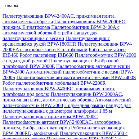
Товары
Паллетоупаковщик BPW-2400AC, прижимная плита,
автоматическая обрезка
Паллетоупаковщик BPW-2000EC,
прижим, Е-платформа
Паллетообмотчик BPW-2400A с
автоматической обрезкой стрейч
Пандус для
паллетоупаковщика с весами
Паллетоупаковщик с
вращающейся рукой BPW-1800HR
Паллетоупаковщик BPW-
2000EA с автообрезкой и Е платформой
Робот палетайзер
IRB460
Робот палетайзер IRB660
Паллетообмотчик BPW-2000
с подъездной рампой
Паллетоупаковщик с Е-образной
платформой BPW-2000E
Паллетообмотчик автоматический
BPW-2400
Автоматический паллетообмотчик с весами BPW-
2000S
Паллетообмотчик автоматический с весами BPW-2400S
Робот паллетообмотчик мобильный BPW-2200R
Паллетоупаковщик BPW-2400EC, прижимная плита,
платформа под рохлю
Паллетоупаковщик BPW-2000AC,
прижимная плита, автоматическая обрезка
Автоматический
паллетообмотчик BPW-2000
Подъездная рампа (пандус) для
паллетоупаковщика с диаметром платформы 1,65 м
Паллетоупаковщик с прижимом BPW-2000C
Паллетообмотчик автомат BPW-2400ЕАС, автообрезка,
прижим, Е-образная платформа
Робот-паллетоупаковщик
BPW-2000RD, мобильный
Паллетоупаковщик BPW-2500 с
поворотным столом
Паллетоупаковщик BPW-2400EA с