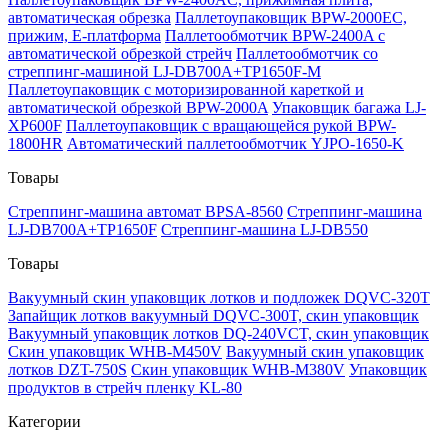
автоматическая обрезка
Паллетоупаковщик BPW-2000EC,
прижим, Е-платформа
Паллетообмотчик BPW-2400A с
автоматической обрезкой стрейч
Паллетообмотчик со
стреппинг-машиной LJ-DB700A+TP1650F-M
Паллетоупаковщик с моторизированной кареткой и
автоматической обрезкой BPW-2000A
Упаковщик багажа LJ-
XP600F
Паллетоупаковщик с вращающейся рукой BPW-
1800HR
Автоматический паллетообмотчик YJPO-1650-K
Товары
Стреппинг-машина автомат BPSA-8560
Стреппинг-машина
LJ-DB700A+TP1650F
Стреппинг-машина LJ-DB550
Товары
Вакуумный скин упаковщик лотков и подложек DQVC-320T
Запайщик лотков вакуумный DQVC-300T, скин упаковщик
Вакуумный упаковщик лотков DQ-240VCT, скин упаковщик
Скин упаковщик WHB-M450V
Вакуумный скин упаковщик
лотков DZT-750S
Скин упаковщик WHB-M380V
Упаковщик
продуктов в стрейч пленку KL-80
Категории