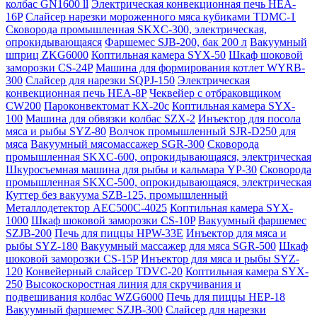
колбас GN1600 ll
Электрическая конвекционная печь HEA-
16P
Слайсер нарезки мороженного мяса кубиками TDMC-1
Сковорода промышленная SKXC-300, электрическая,
опрокидывающаяся
Фаршемес SJB-200, бак 200 л
Вакуумный
шприц ZKG6000
Коптильная камера SYX-50
Шкаф шоковой
заморозки CS-24P
Машина для формирования котлет WYRB-
300
Слайсер для нарезки SQPJ-150
Электрическая
конвекционная печь HEA-8P
Чеквейер с отбраковщиком
CW200
Пароконвектомат KX-20c
Коптильная камера SYX-
100
Машина для обвязки колбас SZX-2
Инъектор для посола
мяса и рыбы SYZ-80
Волчок промышленный SJR-D250 для
мяса
Вакуумный мясомассажер SGR-300
Сковорода
промышленная SKXC-600, опрокидывающаяся, электрическая
Шкуросъемная машина для рыбы и кальмара YP-30
Сковорода
промышленная SKXC-500, опрокидывающаяся, электрическая
Куттер без вакуума SZB-125, промышленный
Металлодетектор AEC500C-4025
Коптильная камера SYX-
1000
Шкаф шоковой заморозки CS-10P
Вакуумный фаршемес
SZJB-200
Печь для пиццы HPW-33E
Инъектор для мяса и
рыбы SYZ-180
Вакуумный массажер для мяса SGR-500
Шкаф
шоковой заморозки CS-15P
Инъектор для мяса и рыбы SYZ-
120
Конвейерный слайсер TDVC-20
Коптильная камера SYX-
250
Высокоскоростная линия для скручивания и
подвешивания колбас WZG6000
Печь для пиццы HEP-18
Вакуумный фаршемес SZJB-300
Слайсер для нарезки