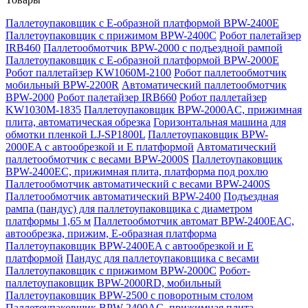
Паллетоупаковщик с Е-образной платформой BPW-2400E
Паллетоупаковщик с прижимом BPW-2400C
Робот палетайзер
IRB460
Паллетообмотчик BPW-2000 с подъездной рампой
Паллетоупаковщик с Е-образной платформой BPW-2000E
Робот паллетайзер KW1060M-2100
Робот паллетообмотчик
мобильный BPW-2200R
Автоматический паллетообмотчик
BPW-2000
Робот палетайзер IRB660
Робот паллетайзер
KW1030M-1835
Паллетоупаковщик BPW-2000AC, прижимная
плита, автоматическая обрезка
Горизонтальная машина для
обмотки пленкой LJ-SP1800L
Паллетоупаковщик BPW-
2000EA с автообрезкой и Е платформой
Автоматический
паллетообмотчик с весами BPW-2000S
Паллетоупаковщик
BPW-2400EC, прижимная плита, платформа под рохлю
Паллетообмотчик автоматический с весами BPW-2400S
Паллетообмотчик автоматический BPW-2400
Подъездная
рампа (пандус) для паллетоупаковщика с диаметром
платформы 1,65 м
Паллетообмотчик автомат BPW-2400ЕАС,
автообрезка, прижим, Е-образная платформа
Паллетоупаковщик BPW-2400EA с автообрезкой и Е
платформой
Пандус для паллетоупаковщика с весами
Паллетоупаковщик с прижимом BPW-2000C
Робот-
паллетоупаковщик BPW-2000RD, мобильный
Паллетоупаковщик BPW-2500 с поворотным столом
Паллетоупаковщик BPW-2400AC, прижимная плита,