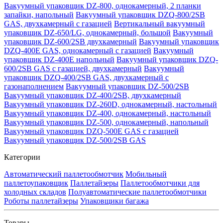
Вакуумный упаковщик DZ-800, однокамерный, 2 планки
запайки, напольный
Вакуумный упаковщик DZQ-800/2SB
GAS, двухкамерный с газацией
Вертикальный вакуумный
упаковщик DZ-650/LG, однокамерный, большой
Вакуумный
упаковщик DZ-600/2SB двухкамерный
Вакуумный упаковщик
DZQ-400E GAS, однокамерный с газацией
Вакуумный
упаковщик DZ-400E напольный
Вакуумный упаковщик DZQ-
600/2SB GAS с газацией, двухкамерный
Вакуумный
упаковщик DZQ-400/2SB GAS, двухкамерный с
газонаполнением
Вакуумный упаковщик DZ-500/2SB
Вакуумный упаковщик DZ-400/2SB, двухкамерный
Вакуумный упаковщик DZ-260D, однокамерный, настольный
Вакуумный упаковщик DZ-400, однокамерный, настольный
Вакуумный упаковщик DZ-500, однокамерный, напольный
Вакуумный упаковщик DZQ-500E GAS с газацией
Вакуумный упаковщик DZ-500/2SB GAS
Категории
Автоматический паллетообмотчик
Мобильный
паллетоупаковщик
Паллетайзеры
Паллетообмотчики для
холодных складов
Полуавтоматические паллетообмотчики
Роботы паллетайзеры
Упаковщики багажа
Товары