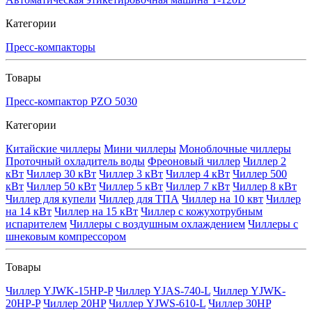
Категории
Пресс-компакторы
Товары
Пресс-компактор PZO 5030
Категории
Китайские чиллеры
Мини чиллеры
Моноблочные чиллеры
Проточный охладитель воды
Фреоновый чиллер
Чиллер 2
кВт
Чиллер 30 кВт
Чиллер 3 кВт
Чиллер 4 кВт
Чиллер 500
кВт
Чиллер 50 кВт
Чиллер 5 кВт
Чиллер 7 кВт
Чиллер 8 кВт
Чиллер для купели
Чиллер для ТПА
Чиллер на 10 квт
Чиллер
на 14 кВт
Чиллер на 15 кВт
Чиллер с кожухотрубным
испарителем
Чиллеры с воздушным охлаждением
Чиллеры с
шнековым компрессором
Товары
Чиллер YJWK-15HP-P
Чиллер YJAS-740-L
Чиллер YJWK-
20HP-P
Чиллер 20HP
Чиллер YJWS-610-L
Чиллер 30HP