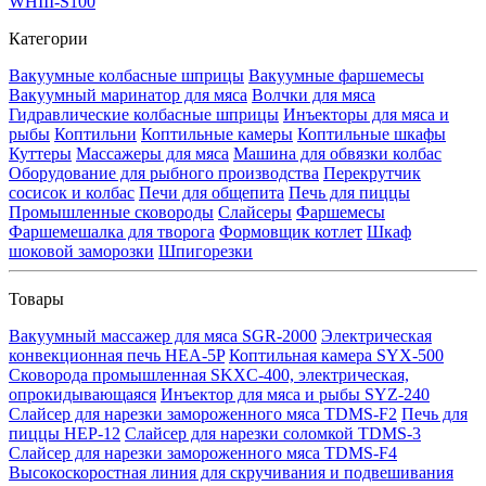
WHIII-S100
Категории
Вакуумные колбасные шприцы
Вакуумные фаршемесы
Вакуумный маринатор для мяса
Волчки для мяса
Гидравлические колбасные шприцы
Инъекторы для мяса и
рыбы
Коптильни
Коптильные камеры
Коптильные шкафы
Куттеры
Массажеры для мяса
Машина для обвязки колбас
Оборудование для рыбного производства
Перекрутчик
сосисок и колбас
Печи для общепита
Печь для пиццы
Промышленные сковороды
Слайсеры
Фаршемесы
Фаршемешалка для творога
Формовщик котлет
Шкаф
шоковой заморозки
Шпигорезки
Товары
Вакуумный массажер для мяса SGR-2000
Электрическая
конвекционная печь HEA-5P
Коптильная камера SYX-500
Сковорода промышленная SKXC-400, электрическая,
опрокидывающаяся
Инъектор для мяса и рыбы SYZ-240
Слайсер для нарезки замороженного мяса TDMS-F2
Печь для
пиццы HEP-12
Слайсер для нарезки соломкой TDMS-3
Слайсер для нарезки замороженного мяса TDMS-F4
Высокоскоростная линия для скручивания и подвешивания