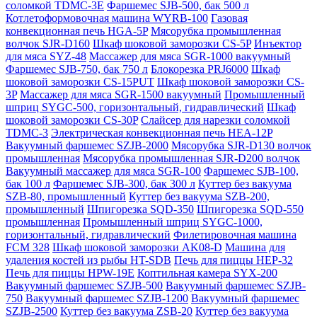
соломкой TDMC-3E
Фаршемес SJB-500, бак 500 л
Котлетоформовочная машина WYRB-100
Газовая
конвекционная печь HGA-5P
Мясорубка промышленная
волчок SJR-D160
Шкаф шоковой заморозки CS-5P
Инъектор
для мяса SYZ-48
Массажер для мяса SGR-1000 вакуумный
Фаршемес SJB-750, бак 750 л
Блокорезка PRJ6000
Шкаф
шоковой заморозки CS-15PUT
Шкаф шоковой заморозки CS-
3P
Массажер для мяса SGR-1500 вакуумный
Промышленный
шприц SYGC-500, горизонтальный, гидравлический
Шкаф
шоковой заморозки CS-30P
Слайсер для нарезки соломкой
TDMC-3
Электрическая конвекционная печь HEA-12P
Вакуумный фаршемес SZJB-2000
Мясорубка SJR-D130 волчок
промышленная
Мясорубка промышленная SJR-D200 волчок
Вакуумный массажер для мяса SGR-100
Фаршемес SJB-100,
бак 100 л
Фаршемес SJB-300, бак 300 л
Куттер без вакуума
SZB-80, промышленный
Куттер без вакуума SZB-200,
промышленный
Шпигорезка SQD-350
Шпигорезка SQD-550
промышленная
Промышленный шприц SYGC-1000,
горизонтальный, гидравлический
Филетировочная машина
FCM 328
Шкаф шоковой заморозки AK08-D
Машина для
удаления костей из рыбы HT-SDB
Печь для пиццы HEP-32
Печь для пиццы HPW-19E
Коптильная камера SYX-200
Вакуумный фаршемес SZJB-500
Вакуумный фаршемес SZJB-
750
Вакуумный фаршемес SZJB-1200
Вакуумный фаршемес
SZJB-2500
Куттер без вакуума ZSB-20
Куттер без вакуума