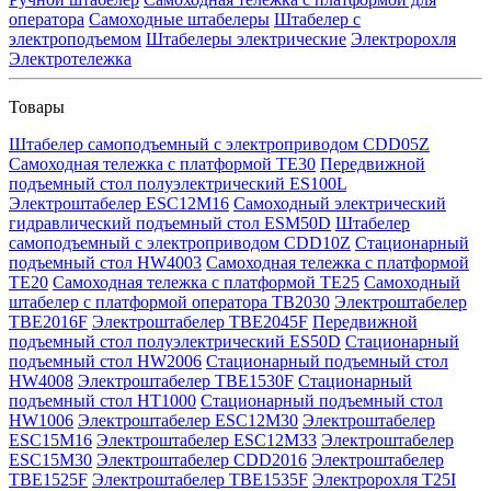
оператора
Самоходные штабелеры
Штабелер с
электроподъемом
Штабелеры электрические
Электророхля
Электротележка
Товары
Штабелер самоподъемный с электроприводом CDD05Z
Самоходная тележка с платформой TE30
Передвижной
подъемный стол полуэлектрический ES100L
Электроштабелер ESC12M16
Самоходный электрический
гидравлический подъемный стол ESM50D
Штабелер
самоподъемный с электроприводом CDD10Z
Стационарный
подъемный стол HW4003
Самоходная тележка с платформой
TE20
Самоходная тележка с платформой TE25
Самоходный
штабелер с платформой оператора TB2030
Электроштабелер
TBE2016F
Электроштабелер TBE2045F
Передвижной
подъемный стол полуэлектрический ES50D
Стационарный
подъемный стол HW2006
Стационарный подъемный стол
HW4008
Электроштабелер TBE1530F
Стационарный
подъемный стол HT1000
Стационарный подъемный стол
HW1006
Электроштабелер ESC12M30
Электроштабелер
ESC15M16
Электроштабелер ESC12M33
Электроштабелер
ESC15M30
Электроштабелер CDD2016
Электроштабелер
TBE1525F
Электроштабелер TBE1535F
Электророхля T25I