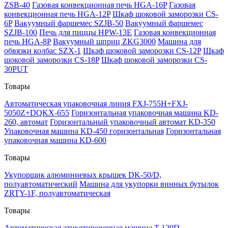
ZSB-40
Газовая конвекционная печь HGA-16P
Газовая
конвекционная печь HGA-12P
Шкаф шоковой заморозки CS-
6P
Вакуумный фаршемес SZJB-50
Вакуумный фаршемес
SZJB-100
Печь для пиццы HPW-13E
Газовая конвекционная
печь HGA-8P
Вакуумный шприц ZKG3000
Машина для
обвязки колбас SZX-1
Шкаф шоковой заморозки CS-12P
Шкаф
шоковой заморозки CS-18P
Шкаф шоковой заморозки CS-
30PUT
Товары
Автоматическая упаковочная линия FXJ-755H+FXJ-
5050Z+DQKX-655
Горизонтальная упаковочная машина KD-
260, автомат
Горизонтальный упаковочный автомат KD-350
Упаковочная машина KD-450 горизонтальная
Горизонтальная
упаковочная машина KD-600
Товары
Укупорщик алюминиевых крышек DK-50/D,
полуавтоматический
Машина для укупорки винных бутылок
ZRTY-1F, полуавтоматическая
Товары
Автоматическая этикетировочная машина T-120D