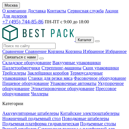
Москва
О компании
Доставка
Контакты
Сервисная служба
Акции
Для дилеров
+7 (495) 744-85-86
ПН-ПТ с
9:00
до
18:00
Каталог
Сравнение
Сравнение
Корзина
Корзина
Избранное
Избранное
Связаться с нами
Складское оборудование
Вакуумные упаковщики
Паллетообмотчики
Стреппинг-машины
Скин упаковщики
Трейсилеры
Заклейщики коробов
Термоусадочные
упаковщики
Станки для резки мяса
Фасовочное оборудование
Пищевое оборудование
Упаковочные автоматы
Укупорочное
оборудование
Этикетировочное оборудование
Прессовое
оборудование
Чиллеры
Категории
Аккумуляторные штабелеры
Китайские электроштабелеры
Ножничный подъемный стол
Поводковые штабелеры
Подъемная платформа гидравлическая
Подъемные столы
Ручной штабелер
Самоходная тележка с платформой для