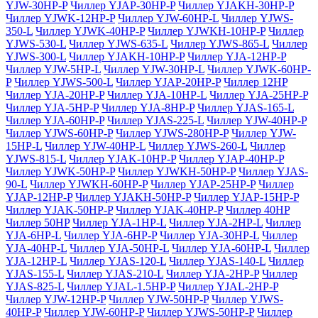
YJW-30HP-P
Чиллер YJAP-30HP-P
Чиллер YJAKH-30HP-P
Чиллер YJWK-12HP-P
Чиллер YJW-60HP-L
Чиллер YJWS-
350-L
Чиллер YJWK-40HP-P
Чиллер YJWKH-10HP-P
Чиллер
YJWS-530-L
Чиллер YJWS-635-L
Чиллер YJWS-865-L
Чиллер
YJWS-300-L
Чиллер YJAKH-10HP-P
Чиллер YJA-12HP-P
Чиллер YJW-5HP-L
Чиллер YJW-30HP-L
Чиллер YJWK-60HP-
P
Чиллер YJWS-500-L
Чиллер YJAP-20HP-P
Чиллер 12HP
Чиллер YJA-20HP-P
Чиллер YJA-10HP-L
Чиллер YJA-25HP-P
Чиллер YJA-5HP-P
Чиллер YJA-8HP-P
Чиллер YJAS-165-L
Чиллер YJA-60HP-P
Чиллер YJAS-225-L
Чиллер YJW-40HP-P
Чиллер YJWS-60HP-P
Чиллер YJWS-280HP-P
Чиллер YJW-
15HP-L
Чиллер YJW-40HP-L
Чиллер YJWS-260-L
Чиллер
YJWS-815-L
Чиллер YJAK-10HP-P
Чиллер YJAP-40HP-P
Чиллер YJWK-50HP-P
Чиллер YJWKH-50HP-P
Чиллер YJAS-
90-L
Чиллер YJWKH-60HP-P
Чиллер YJAP-25HP-P
Чиллер
YJAP-12HP-P
Чиллер YJAKH-50HP-P
Чиллер YJAP-15HP-P
Чиллер YJAK-50HP-P
Чиллер YJAK-40HP-P
Чиллер 40HP
Чиллер 50HP
Чиллер YJA-1HP-L
Чиллер YJA-2HP-L
Чиллер
YJA-6HP-L
Чиллер YJA-6HP-P
Чиллер YJA-30HP-L
Чиллер
YJA-40HP-L
Чиллер YJA-50HP-L
Чиллер YJA-60HP-L
Чиллер
YJA-12HP-L
Чиллер YJAS-120-L
Чиллер YJAS-140-L
Чиллер
YJAS-155-L
Чиллер YJAS-210-L
Чиллер YJA-2HP-P
Чиллер
YJAS-825-L
Чиллер YJAL-1.5HP-P
Чиллер YJAL-2HP-P
Чиллер YJW-12HP-P
Чиллер YJW-50HP-P
Чиллер YJWS-
40HP-P
Чиллер YJW-60HP-P
Чиллер YJWS-50HP-P
Чиллер