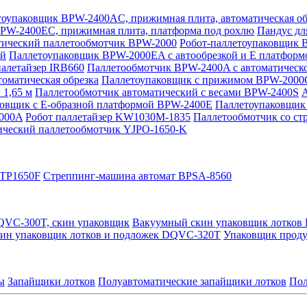
оупаковщик BPW-2400AC, прижимная плита, автоматическая об
PW-2400EC, прижимная плита, платформа под рохлю
Пандус дл
ический паллетообмотчик BPW-2000
Робот-паллетоупаковщик
ой
Паллетоупаковщик BPW-2000EA с автообрезкой и Е платформ
палетайзер IRB660
Паллетообмотчик BPW-2400A с автоматическо
оматическая обрезка
Паллетоупаковщик с прижимом BPW-2000
 1,65 м
Паллетообмотчик автоматический с весами BPW-2400S
А
овщик с Е-образной платформой BPW-2400E
Паллетоупаковщик
2000A
Робот паллетайзер KW1030M-1835
Паллетообмотчик со с
ический паллетообмотчик YJPO-1650-K
TP1650F
Стреппинг-машина автомат BPSA-8560
QVC-300T, скин упаковщик
Вакуумный скин упаковщик лотков
ин упаковщик лотков и подложек DQVC-320T
Упаковщик проду
ы
Запайщики лотков
Полуавтоматические запайщики лотков
Пол