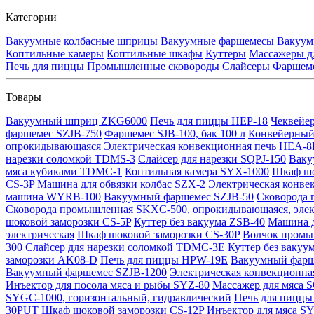
Категории
Вакуумные колбасные шприцы
Вакуумные фаршемесы
Вакуум
Коптильные камеры
Коптильные шкафы
Куттеры
Массажеры д
Печь для пиццы
Промышленные сковороды
Слайсеры
Фаршем
Товары
Вакуумный шприц ZKG6000
Печь для пиццы HEP-18
Чеквейе
фаршемес SZJB-750
Фаршемес SJB-100, бак 100 л
Конвейерный
опрокидывающаяся
Электрическая конвекционная печь HEA-8
нарезки соломкой TDMS-3
Слайсер для нарезки SQPJ-150
Ваку
мяса кубиками TDMC-1
Коптильная камера SYX-1000
Шкаф шо
CS-3P
Машина для обвязки колбас SZX-2
Электрическая конве
машина WYRB-100
Вакуумный фаршемес SZJB-50
Сковорода 
Сковорода промышленная SKXC-500, опрокидывающаяся, элек
шоковой заморозки CS-5P
Куттер без вакуума ZSB-40
Машина д
электрическая
Шкаф шоковой заморозки CS-30P
Волчок промы
300
Слайсер для нарезки соломкой TDMC-3E
Куттер без ваку
заморозки AK08-D
Печь для пиццы HPW-19E
Вакуумный фарш
Вакуумный фаршемес SZJB-1200
Электрическая конвекционна
Инъектор для посола мяса и рыбы SYZ-80
Массажер для мяса 
SYGC-1000, горизонтальный, гидравлический
Печь для пиццы
30PUT
Шкаф шоковой заморозки CS-12P
Инъектор для мяса S