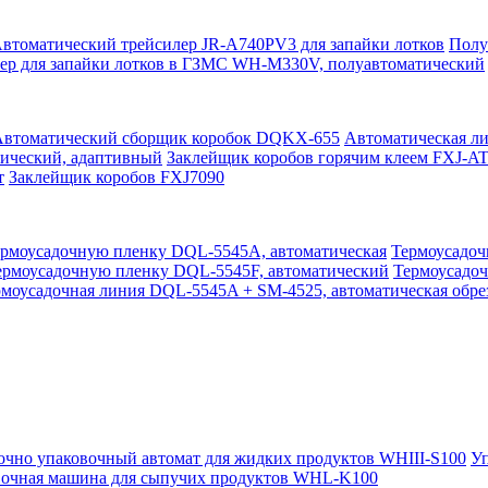
втоматический трейсилер JR-A740PV3 для запайки лотков
Полу
ер для запайки лотков в ГЗМС WH-M330V, полуавтоматический
Автоматический сборщик коробок DQKX-655
Автоматическая ли
тический, адаптивный
Заклейщик коробов горячим клеем FXJ-AT
т
Заклейщик коробов FXJ7090
ермоусадочную пленку DQL-5545A, автоматическая
Термоусадоч
ермоусадочную пленку DQL-5545F, автоматический
Термоусадо
моусадочная линия DQL-5545A + SM-4525, автоматическая обрез
очно упаковочный автомат для жидких продуктов WHIII-S100
У
вочная машина для сыпучих продуктов WHL-K100