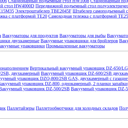
006
Стационарный подъемный стол HW1008
Стационарный по
ый стол HW4000D
Передвижной подъемный стол полуэлектриче
C15M35
Электроштабелер TBE2045F
Штабелер самоподъемный 
ежка с платформой TE20
Самоходная тележка с платформой TE2
а
Вакууматоры для продуктов
Вакууматоры для рыбы
Вакуумато
щики двухкамерные
Вакуумные упаковщики для бройлеров
Вак
вакуумные упаковщики
Промышленные вакууматоры
зонаполнением
Вертикальный вакуумный упаковщик DZ-650/LG
/2SB, двухкамерный
Вакуумный упаковщик DZ-600/2SB двухка
уумный упаковщик DZQ-800/2SB GAS, двухкамерный с газацие
акуумный упаковщик DZ-800, однокамерный, 2 планки запайки
Вакуумный упаковщик DZ-500/2SB
Вакуумный упаковщик DZ-
щик
Паллетайзеры
Паллетообмотчики для холодных складов
Пол