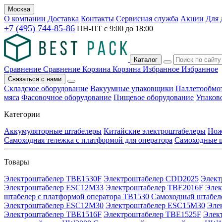
Москва
О компании
Доставка
Контакты
Сервисная служба
Акции
Для 
+7 (495) 744-85-86
ПН-ПТ с
9:00
до
18:00
Каталог
Сравнение
Сравнение
Корзина
Корзина
Избранное
Избранное
Связаться с нами
Складское оборудование
Вакуумные упаковщики
Паллетообмо
мяса
Фасовочное оборудование
Пищевое оборудование
Упаков
Категории
Аккумуляторные штабелеры
Китайские электроштабелеры
Нож
Самоходная тележка с платформой для оператора
Самоходные 
Товары
Электроштабелер TBE1530F
Электроштабелер CDD2025
Элект
Электроштабелер ESC12M33
Электроштабелер TBE2016F
Элек
штабелер с платформой оператора TB1530
Самоходный штабеле
Электроштабелер ESC12M30
Электроштабелер ESC15M30
Эле
Электроштабелер TBE1516F
Электроштабелер TBE1525F
Элек