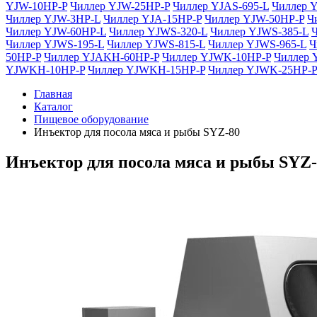
YJW-10HP-P
Чиллер YJW-25HP-P
Чиллер YJAS-695-L
Чиллер Y
Чиллер YJW-3HP-L
Чиллер YJA-15HP-P
Чиллер YJW-50HP-P
Ч
Чиллер YJW-60HP-L
Чиллер YJWS-320-L
Чиллер YJWS-385-L
Чиллер YJWS-195-L
Чиллер YJWS-815-L
Чиллер YJWS-965-L
Ч
50HP-P
Чиллер YJAKH-60HP-P
Чиллер YJWK-10HP-P
Чиллер 
YJWKH-10HP-P
Чиллер YJWKH-15HP-P
Чиллер YJWK-25HP-P
Главная
Каталог
Пищевое оборудование
Инъектор для посола мяса и рыбы SYZ-80
Инъектор для посола мяса и рыбы SYZ-