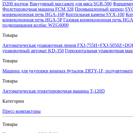
D200 волчок
Вакуумный массажер для мяса SGR-500
Фаршемес 
Филетировочная машина FCM 328
Промышленный шприц SYGC
конвекционная печь HGA-16P
Коптильная камера SYX-100
Коп
конвекционная печь HGA-5P
Газовая конвекционная печь HGA
подвешивания колбас WZG6000
Товары
Автоматическая упаковочная линия FXJ-755H+FXJ-5050Z+D
упаковочный автомат KD-350
Горизонтальная упаковочная ма
Товары
Машина для укупорки винных бутылок ZRTY-1F, полуавтомати
Товары
Автоматическая этикетировочная машина T-120D
Категории
Пресс-компакторы
Товары