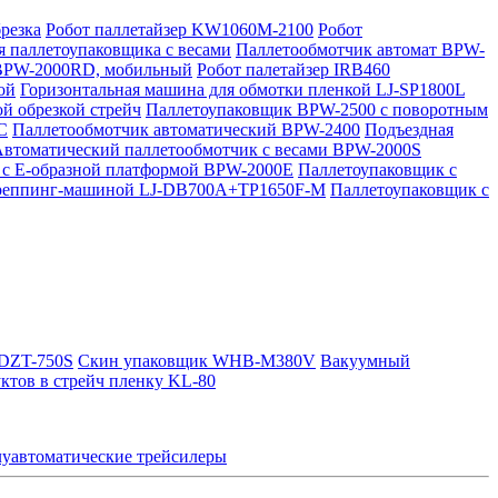
резка
Робот паллетайзер KW1060M-2100
Робот
я паллетоупаковщика с весами
Паллетообмотчик автомат BPW-
 BPW-2000RD, мобильный
Робот палетайзер IRB460
ой
Горизонтальная машина для обмотки пленкой LJ-SP1800L
й обрезкой стрейч
Паллетоупаковщик BPW-2500 с поворотным
C
Паллетообмотчик автоматический BPW-2400
Подъездная
втоматический паллетообмотчик с весами BPW-2000S
 с Е-образной платформой BPW-2000E
Паллетоупаковщик с
треппинг-машиной LJ-DB700A+TP1650F-M
Паллетоупаковщик с
 DZT-750S
Скин упаковщик WHB-M380V
Вакуумный
ктов в стрейч пленку KL-80
уавтоматические трейсилеры