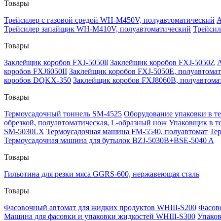
Товары
Трейсилер с газовой средой WH-M450V, полуавтоматический
А
Трейсилер запайщик WH-M410V, полуавтоматический
Трейсил
Товары
Заклейщик коробов FXJ-5050ll
Заклейщик коробов FXJ-5050Z
коробов FXJ6050II
Заклейщик коробов FXJ-5050E, полуавтома
коробов DQKX-350
Заклейщик коробов FXJ8060B, полуавтома
Товары
Термоусадочный тоннель SM-4525
Оборудование упаковки в т
обрезкой, полуавтоматическая, L-образный нож
Упаковщик в т
SM-5030LX
Термоусадочная машина FM-5540, полуавтомат
Тер
Термоусадочная машина для бутылок BZJ-5030B+BSE-5040 A
Товары
Гильотина для резки мяса GGRS-600, нержавеющая сталь
Товары
Фасовочный автомат для жидких продуктов WHIII-S200
Фасов
Машина для фасовки и упаковки жидкостей WHIII-S300
Упако