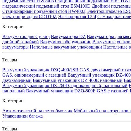
подъемный стол HW2008
Стационарный подъемный стол HW1
гидравлический подъемный стол ESM100D
Двойной подъемн
Стационарный подъемный стол HW4003
Электроштабелер ES
электроприводом CDD10Z
Электророхля T25I
Самоходная тел
Категории
Вакууматор для Су-вид
Вакууматоры DZ
Вакууматоры для мяс
двойной запайкой
Вакуумное оборудование
Вакуумные упаков
вакууматоры
Напольные вакуумные упаковщики
Настольные 
Товары
Вакуумный упаковщик DZQ-400/2SB GAS, двухкамерный с га
GAS, однокамерный с газацией
Вакуумный упаковщик DZ-400
двухкамерный
Вакуумный упаковщик DZ-400E напольный
Вак
Вакуумный упаковщик DZ-260D, однокамерный, настольный
В
напольный
Вакуумный упаковщик DZQ-500E GAS с газацией
Категории
Автоматический паллетообмотчик
Мобильный паллетоупаков
Упаковщики багажа
Товары