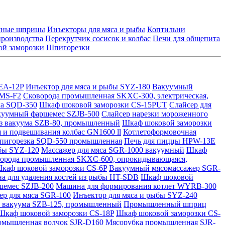
асные шприцы
Инъекторы для мяса и рыбы
Коптильни
производства
Перекрутчик сосисок и колбас
Печи для общепита
й заморозки
Шпигорезки
HEA-12P
Инъектор для мяса и рыбы SYZ-180
Вакуумный
DMS-F2
Сковорода промышленная SKXC-300, электрическая,
а SQD-350
Шкаф шоковой заморозки CS-15PUT
Слайсер для
куумный фаршемес SZJB-500
Слайсер нарезки мороженного
ез вакуума SZB-80, промышленный
Шкаф шоковой заморозки
 и подвешивания колбас GN1600 ll
Котлетоформовочная
игорезка SQD-550 промышленная
Печь для пиццы HPW-13E
ыбы SYZ-120
Массажер для мяса SGR-1000 вакуумный
Шкаф
орода промышленная SKXC-600, опрокидывающаяся,
каф шоковой заморозки CS-6P
Вакуумный мясомассажер SGR-
а для удаления костей из рыбы HT-SDB
Шкаф шоковой
шемес SZJB-200
Машина для формирования котлет WYRB-300
р для мяса SGR-100
Инъектор для мяса и рыбы SYZ-240
з вакуума SZB-125, промышленный
Промышленный шприц
Шкаф шоковой заморозки CS-18P
Шкаф шоковой заморозки CS-
омышленная волчок SJR-D160
Мясорубка промышленная SJR-