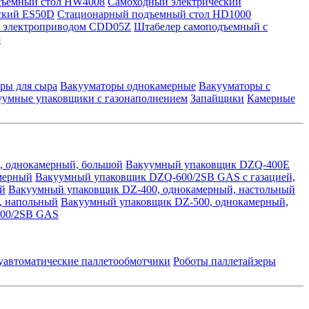
дъемный стол HW4008
Самоходный электрический
ский ES50D
Стационарный подъемный стол HD1000
с электроприводом CDD05Z
Штабелер самоподъемный с
5
ры для сыра
Вакууматоры однокамерные
Вакууматоры с
уумные упаковщики с газонаполнением
Запайщики
Камерные
, однокамерный, большой
Вакуумный упаковщик DZQ-400E
мерный
Вакуумный упаковщик DZQ-600/2SB GAS с газацией,
й
Вакуумный упаковщик DZ-400, однокамерный, настольный
, напольный
Вакуумный упаковщик DZ-500, однокамерный,
500/2SB GAS
уавтоматические паллетообмотчики
Роботы паллетайзеры