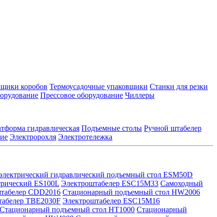
йщики коробов
Термоусадочные упаковщики
Станки для резки
борудование
Прессовое оборудование
Чиллеры
тформа гидравлическая
Подъемные столы
Ручной штабелер
кие
Электророхля
Электротележка
электрический гидравлический подъемный стол ESM50D
трический ES100L
Электроштабелер ESC15M33
Самоходный
табелер CDD2016
Стационарный подъемный стол HW2006
табелер TBE2030F
Электроштабелер ESC15M16
Стационарный подъемный стол HT1000
Стационарный