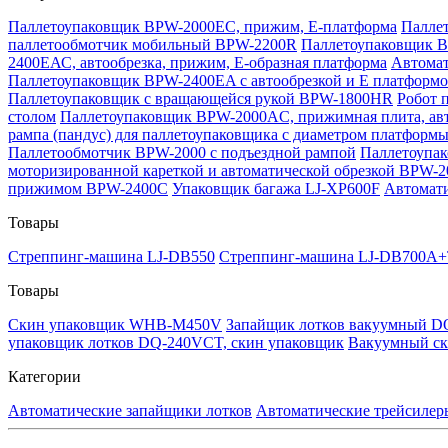
Паллетоупаковщик BPW-2000EC, прижим, Е-платформа
Паллет
паллетообмотчик мобильный BPW-2200R
Паллетоупаковщик B
2400ЕАС, автообрезка, прижим, Е-образная платформа
Автомат
Паллетоупаковщик BPW-2400EA с автообрезкой и Е платформ
Паллетоупаковщик с вращающейся рукой BPW-1800HR
Робот 
столом
Паллетоупаковщик BPW-2000AC, прижимная плита, авт
рампа (пандус) для паллетоупаковщика с диаметром платформы
Паллетообмотчик BPW-2000 с подъездной рампой
Паллетоупак
моторизированной кареткой и автоматической обрезкой BPW-
прижимом BPW-2400C
Упаковщик багажа LJ-XP600F
Автомат
Товары
Стреппинг-машина LJ-DB550
Стреппинг-машина LJ-DB700A+
Товары
Скин упаковщик WHB-M450V
Запайщик лотков вакуумный D
упаковщик лотков DQ-240VCT, скин упаковщик
Вакуумный ск
Категории
Автоматические запайщики лотков
Автоматические трейсилер