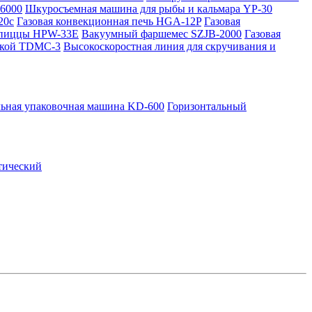
J6000
Шкуросъемная машина для рыбы и кальмара YP-30
20c
Газовая конвекционная печь HGA-12P
Газовая
 пиццы HPW-33E
Вакуумный фаршемес SZJB-2000
Газовая
омкой TDMC-3
Высокоскоростная линия для скручивания и
льная упаковочная машина KD-600
Горизонтальный
тический