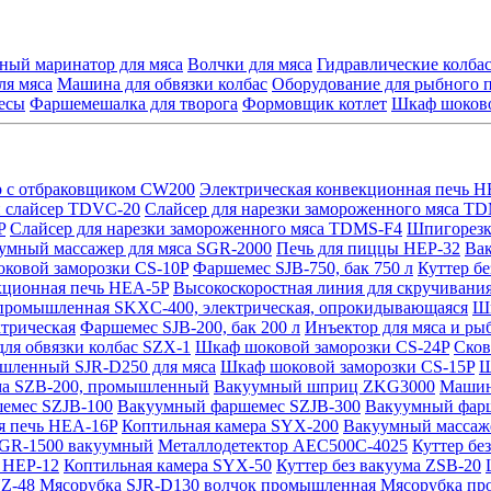
ный маринатор для мяса
Волчки для мяса
Гидравлические колб
ля мяса
Машина для обвязки колбас
Оборудование для рыбного 
есы
Фаршемешалка для творога
Формовщик котлет
Шкаф шоково
р с отбраковщиком CW200
Электрическая конвекционная печь 
 слайсер TDVC-20
Слайсер для нарезки замороженного мяса T
P
Слайсер для нарезки замороженного мяса TDMS-F4
Шпигорезк
умный массажер для мяса SGR-2000
Печь для пиццы HEP-32
Ва
ковой заморозки CS-10P
Фаршемес SJB-750, бак 750 л
Куттер б
кционная печь HEA-5P
Высокоскоростная линия для скручивания
промышленная SKXC-400, электрическая, опрокидывающаяся
Шп
трическая
Фаршемес SJB-200, бак 200 л
Инъектор для мяса и р
ля обвязки колбас SZX-1
Шкаф шоковой заморозки CS-24P
Сков
шленный SJR-D250 для мяса
Шкаф шоковой заморозки CS-15P
Ш
ума SZB-200, промышленный
Вакуумный шприц ZKG3000
Машин
емес SZJB-100
Вакуумный фаршемес SZJB-300
Вакуумный фар
я печь HEA-16P
Коптильная камера SYX-200
Вакуумный массаже
SGR-1500 вакуумный
Металлодетектор AEC500C-4025
Куттер бе
 HEP-12
Коптильная камера SYX-50
Куттер без вакуума ZSB-20
YZ-48
Мясорубка SJR-D130 волчок промышленная
Мясорубка пр