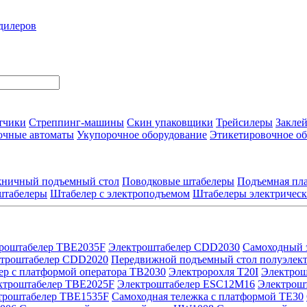
дилеров
тчики
Стреппинг-машины
Скин упаковщики
Трейсилеры
Закле
очные автоматы
Укупорочное оборудование
Этикетировочное о
ничный подъемный стол
Поводковые штабелеры
Подъемная пла
штабелеры
Штабелер с электроподъемом
Штабелеры электричес
роштабелер TBE2035F
Электроштабелер CDD2030
Самоходный 
троштабелер CDD2020
Передвижной подъемный стол полуэлек
р с платформой оператора TB2030
Электророхля T20I
Электрош
ктроштабелер TBE2025F
Электроштабелер ESC12M16
Электрош
троштабелер TBE1535F
Самоходная тележка с платформой TE30