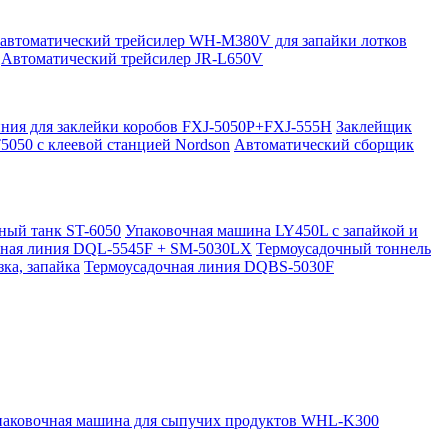
автоматический трейсилер WH-M380V для запайки лотков
Автоматический трейсилер JR-L650V
ния для заклейки коробов FXJ-5050P+FXJ-555H
Заклейщик
5050 с клеевой станцией Nordson
Автоматический сборщик
ный танк ST-6050
Упаковочная машина LY450L с запайкой и
чная линия DQL-5545F + SM-5030LX
Термоусадочный тоннель
ка, запайка
Термоусадочная линия DQBS-5030F
паковочная машина для сыпучих продуктов WHL-K300