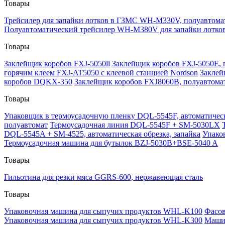
Товары
Трейсилер для запайки лотков в ГЗМС WH-M330V, полуавтома
Полуавтоматический трейсилер WH-M380V для запайки лотко
Товары
Заклейщик коробов FXJ-5050ll
Заклейщик коробов FXJ-5050E, 
горячим клеем FXJ-AT5050 с клеевой станцией Nordson
Заклей
коробов DQKX-350
Заклейщик коробов FXJ8060B, полуавтома
Товары
Упаковщик в термоусадочную пленку DQL-5545F, автоматичес
полуавтомат
Термоусадочная линия DQL-5545F + SM-5030LX
DQL-5545A + SM-4525, автоматическая обрезка, запайка
Упако
Термоусадочная машина для бутылок BZJ-5030B+BSE-5040 A
Товары
Гильотина для резки мяса GGRS-600, нержавеющая сталь
Товары
Упаковочная машина для сыпучих продуктов WHL-K100
Фасов
Упаковочная машина для сыпучих продуктов WHL-K300
Машин