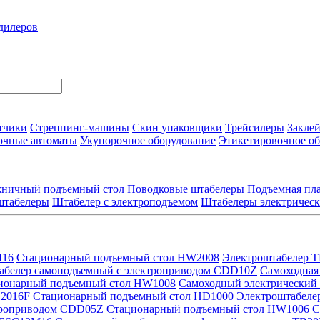
дилеров
тчики
Стреппинг-машины
Скин упаковщики
Трейсилеры
Закле
очные автоматы
Укупорочное оборудование
Этикетировочное о
ничный подъемный стол
Поводковые штабелеры
Подъемная пла
штабелеры
Штабелер с электроподъемом
Штабелеры электричес
M16
Стационарный подъемный стол HW2008
Электроштабелер 
абелер самоподъемный с электроприводом CDD10Z
Самоходная
ионарный подъемный стол HW1008
Самоходный электрический
E2016F
Стационарный подъемный стол HD1000
Электроштабел
троприводом CDD05Z
Стационарный подъемный стол HW1006
С