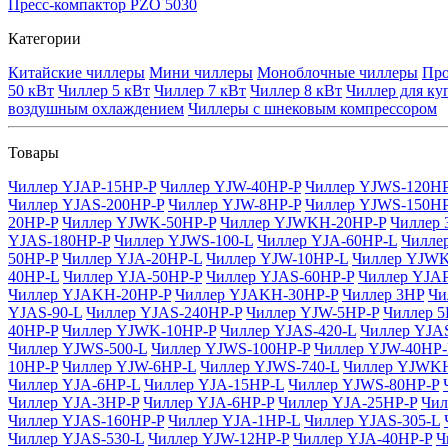
Пресс-компактор PZO 5030
Категории
Китайские чиллеры
Мини чиллеры
Моноблочные чиллеры
Про
50 кВт
Чиллер 5 кВт
Чиллер 7 кВт
Чиллер 8 кВт
Чиллер для ку
воздушным охлаждением
Чиллеры с шнековым компрессором
Товары
Чиллер YJAP-15HP-P
Чиллер YJW-40HP-P
Чиллер YJWS-120HP
Чиллер YJAS-200HP-P
Чиллер YJW-8HP-P
Чиллер YJWS-150HP
20HP-P
Чиллер YJWK-50HP-P
Чиллер YJWKH-20HP-P
Чиллер 
YJAS-180HP-P
Чиллер YJWS-100-L
Чиллер YJA-60HP-L
Чилле
50HP-P
Чиллер YJA-20HP-L
Чиллер YJW-10HP-L
Чиллер YJWK
40HP-L
Чиллер YJA-50HP-P
Чиллер YJAS-60HP-P
Чиллер YJA
Чиллер YJAKH-20HP-P
Чиллер YJAKH-30HP-P
Чиллер 3HP
Чи
YJAS-90-L
Чиллер YJAS-240HP-P
Чиллер YJW-5HP-P
Чиллер 
40HP-P
Чиллер YJWK-10HP-P
Чиллер YJAS-420-L
Чиллер YJAS
Чиллер YJWS-500-L
Чиллер YJWS-100HP-P
Чиллер YJW-40HP-
10HP-P
Чиллер YJW-6HP-L
Чиллер YJWS-740-L
Чиллер YJWKH
Чиллер YJA-6HP-L
Чиллер YJA-15HP-L
Чиллер YJWS-80HP-P
Чиллер YJA-3HP-P
Чиллер YJA-6HP-P
Чиллер YJA-25HP-P
Чил
Чиллер YJAS-160HP-P
Чиллер YJA-1HP-L
Чиллер YJAS-305-L
Чиллер YJAS-530-L
Чиллер YJW-12HP-P
Чиллер YJA-40HP-P
Ч