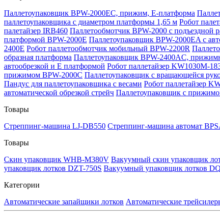
Паллетоупаковщик BPW-2000EC, прижим, Е-платформа
Паллет
паллетоупаковщика с диаметром платформы 1,65 м
Робот пале
палетайзер IRB460
Паллетообмотчик BPW-2000 с подъездной 
платформой BPW-2000E
Паллетоупаковщик BPW-2000EA с авт
2400E
Робот паллетообмотчик мобильный BPW-2200R
Паллет
образная платформа
Паллетоупаковщик BPW-2400AC, прижимная
автообрезкой и Е платформой
Робот паллетайзер KW1030M-18
прижимом BPW-2000C
Паллетоупаковщик с вращающейся ру
Пандус для паллетоупаковщика с весами
Робот паллетайзер K
автоматической обрезкой стрейч
Паллетоупаковщик с прижим
Товары
Стреппинг-машина LJ-DB550
Стреппинг-машина автомат BPS
Товары
Скин упаковщик WHB-M380V
Вакуумный скин упаковщик ло
упаковщик лотков DZT-750S
Вакуумный упаковщик лотков DQ
Категории
Автоматические запайщики лотков
Автоматические трейсилер