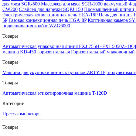
для мяса SGR-500
Массажер для мяса SGR-1000 вакуумный
Фар
CW200
Слайсер для нарезки SQPJ-150
Промышленный шприц S
Электрическая конвекционная печь HEA-16P
Печь для пиццы 
5P
Газовая конвекционная печь HGA-8P
Коптильная камера SY
подвешивания колбас WZG6000
Товары
Автоматическая упаковочная линия FXJ-755H+FXJ-5050Z+D
машина KD-450 горизонтальная
Горизонтальный упаковочный
Товары
Машина для укупорки винных бутылок ZRTY-1F, полуавтомати
Товары
Автоматическая этикетировочная машина T-120D
Категории
Пресс-компакторы
Товары