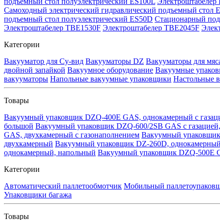
подъемный стол полуэлектрический ES100L
Электроштабелер
Самоходный электрический гидравлический подъемный стол
подъемный стол полуэлектрический ES50D
Стационарный по
Электроштабелер TBE1530F
Электроштабелер TBE2045F
Элек
Категории
Вакууматор для Су-вид
Вакууматоры DZ
Вакууматоры для мяс
двойной запайкой
Вакуумное оборудование
Вакуумные упаков
вакууматоры
Напольные вакуумные упаковщики
Настольные 
Товары
Вакуумный упаковщик DZQ-400E GAS, однокамерный с газац
большой
Вакуумный упаковщик DZQ-600/2SB GAS с газацией
GAS, двухкамерный с газонаполнением
Вакуумный упаковщик
двухкамерный
Вакуумный упаковщик DZ-260D, однокамерный
однокамерный, напольный
Вакуумный упаковщик DZQ-500E G
Категории
Автоматический паллетообмотчик
Мобильный паллетоупаков
Упаковщики багажа
Товары