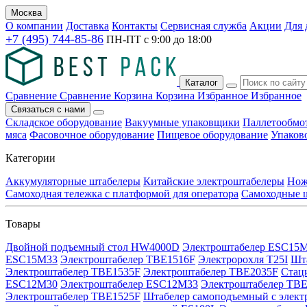
Москва
О компании
Доставка
Контакты
Сервисная служба
Акции
Для 
+7 (495) 744-85-86
ПН-ПТ с
9:00
до
18:00
Каталог
Сравнение
Сравнение
Корзина
Корзина
Избранное
Избранное
Связаться с нами
Складское оборудование
Вакуумные упаковщики
Паллетообмо
мяса
Фасовочное оборудование
Пищевое оборудование
Упаков
Категории
Аккумуляторные штабелеры
Китайские электроштабелеры
Нож
Самоходная тележка с платформой для оператора
Самоходные 
Товары
Двойной подъемный стол HW4000D
Электроштабелер ESC15
ESC15M33
Электроштабелер TBE1516F
Электророхля T25I
Шт
Электроштабелер TBE1535F
Электроштабелер TBE2035F
Стац
ESC12M30
Электроштабелер ESC12M33
Электроштабелер TB
Электроштабелер TBE1525F
Штабелер самоподъемный с элек