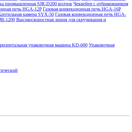
ка промышленная SJR-D200 волчок
Чеквейер с отбраковщиком
ионная печь HGA-12P
Газовая конвекционная печь HGA-16P
Коптильная камера SYX-50
Газовая конвекционная печь HGA-
JB-1200
Высокоскоростная линия для скручивания и
ризонтальная упаковочная машина KD-600
Упаковочная
тический