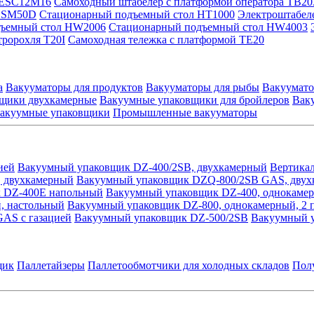
 ESC12M16
Самоходный штабелер с платформой оператора TB20
 ESM50D
Стационарный подъемный стол HT1000
Электроштабел
дъемный стол HW2006
Стационарный подъемный стол HW4003
тророхля T20I
Самоходная тележка с платформой TE20
а
Вакууматоры для продуктов
Вакууматоры для рыбы
Вакуумато
щики двухкамерные
Вакуумные упаковщики для бройлеров
Вак
вакуумные упаковщики
Промышленные вакууматоры
ией
Вакуумный упаковщик DZ-400/2SB, двухкамерный
Вертика
, двухкамерный
Вакуумный упаковщик DZQ-800/2SB GAS, двухк
 DZ-400E напольный
Вакуумный упаковщик DZ-400, однокамер
, настольный
Вакуумный упаковщик DZ-800, однокамерный, 2 
AS с газацией
Вакуумный упаковщик DZ-500/2SB
Вакуумный 
щик
Паллетайзеры
Паллетообмотчики для холодных складов
Пол