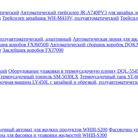
тический
Автоматический трейсилер JR-A740PV3 для запайки л
в
Трейсилер запайщик WH-M410V, полуавтоматический
Трейсил
полуавтоматический, адаптивный
Автоматическая линия для за
щик коробов FXJ6050II
Автоматический сборщик коробок DQK
т
Заклейщик коробов FXJ7090
кий
Оборудование упаковки в термоусадочную пленку DQL-5545
Термоусадочный тоннель SM-5030LX
Термоусадочный танк ST-6
вочная машина LY450L с запайкой и обрезкой, полуавтоматическ
очный автомат для жидких продуктов WHIII-S200
Фасовочно уп
а для фасовки и упаковки жидкостей WHIII-S300