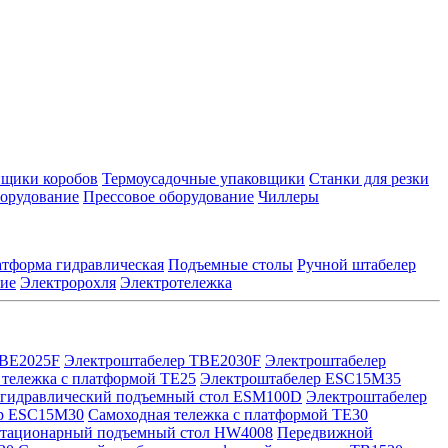
йщики коробов
Термоусадочные упаковщики
Станки для резки
борудование
Прессовое оборудование
Чиллеры
тформа гидравлическая
Подъемные столы
Ручной штабелер
кие
Электророхля
Электротележка
TBE2025F
Электроштабелер TBE2030F
Электроштабелер
 тележка с платформой TE25
Электроштабелер ESC15M35
 гидравлический подъемный стол ESM100D
Электроштабелер
ер ESC15M30
Самоходная тележка с платформой TE30
тационарный подъемный стол HW4008
Передвижной