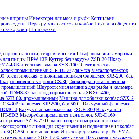
асные шприцы
Инъекторы для мяса и рыбы
Коптильни
производства
Перекрутчик сосисок и колбас
Печи для общепита
й заморозки
Шпигорезки
горизонтальный, гидравлический
Шкаф шоковой заморозки
ь для пиццы HPW-13E
Куттер без вакуума ZSB-20
Шкаф
 SYZ-48
Коптильная камера SYX-100
Электрическая
олчок промышленный SJR-D250 для мяса
Металлодетектор
0, электрическая, опрокидывающаяся
Фаршемес SJB-200, бак
Шкаф шоковой заморозки CS-3P
Сковорода промышленная
0, промышленный
Шкуросъемная машина для рыбы и кальмара
омкой TDMS-3
Сковорода промышленная SKXC-400,
ума SZB-80, промышленный
Машина для обвязки колбас SZX-2
и CS-30P
Фаршемес SJB-500, бак 500 л
Вакуумный фаршемес
й TDMC-3
Вакуумный мясомассажер SGR-300
Вакуумный
ы HT-SDB
Мясорубка промышленная волчок SJR-D160
 фаршемес SZJB-750
Слайсер нарезки мороженного мяса
окоскоростная линия для скручивания и подвешивания колбас
ка SQD-550 промышленная
Инъектор для мяса и рыбы SYZ-
ассажер для мяса SGR-1500 вакуумный
Вакуумный массажер