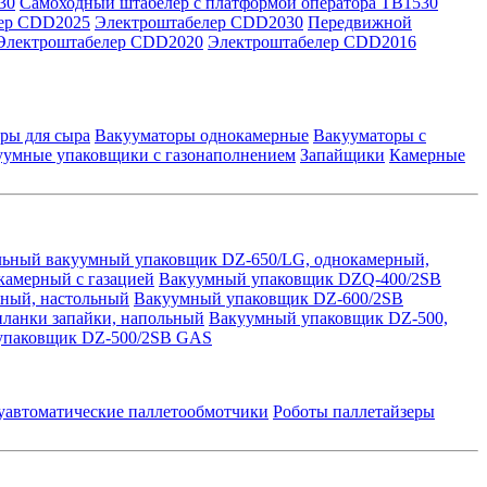
30
Самоходный штабелер с платформой оператора TB1530
ер CDD2025
Электроштабелер CDD2030
Передвижной
Электроштабелер CDD2020
Электроштабелер CDD2016
ры для сыра
Вакууматоры однокамерные
Вакууматоры с
уумные упаковщики с газонаполнением
Запайщики
Камерные
льный вакуумный упаковщик DZ-650/LG, однокамерный,
амерный с газацией
Вакуумный упаковщик DZQ-400/2SB
ный, настольный
Вакуумный упаковщик DZ-600/2SB
планки запайки, напольный
Вакуумный упаковщик DZ-500,
упаковщик DZ-500/2SB GAS
уавтоматические паллетообмотчики
Роботы паллетайзеры