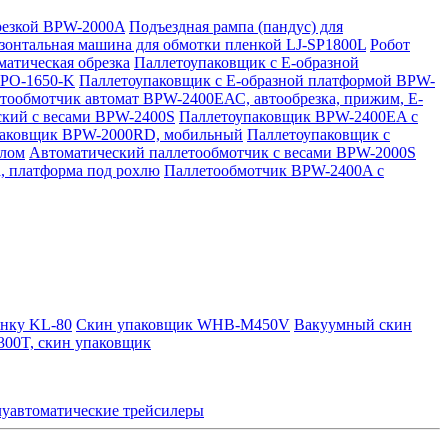
брезкой BPW-2000A
Подъездная рампа (пандус) для
зонтальная машина для обмотки пленкой LJ-SP1800L
Робот
атическая обрезка
Паллетоупаковщик с Е-образной
JPO-1650-K
Паллетоупаковщик с Е-образной платформой BPW-
тообмотчик автомат BPW-2400ЕАС, автообрезка, прижим, Е-
ский с весами BPW-2400S
Паллетоупаковщик BPW-2400EA с
паковщик BPW-2000RD, мобильный
Паллетоупаковщик с
олом
Автоматический паллетообмотчик с весами BPW-2000S
, платформа под рохлю
Паллетообмотчик BPW-2400A с
енку KL-80
Скин упаковщик WHB-M450V
Вакуумный скин
00T, скин упаковщик
уавтоматические трейсилеры