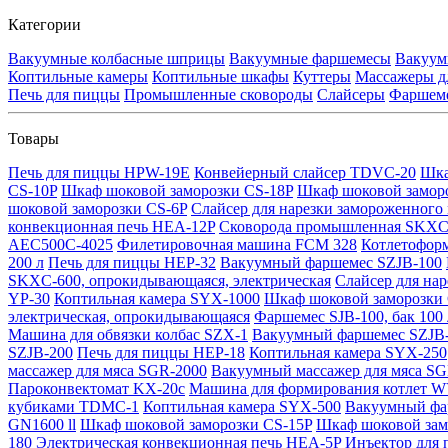
Категории
Вакуумные колбасные шприцы
Вакуумные фаршемесы
Вакуум
Коптильные камеры
Коптильные шкафы
Куттеры
Массажеры д
Печь для пиццы
Промышленные сковороды
Слайсеры
Фаршем
Товары
Печь для пиццы HPW-19E
Конвейерный слайсер TDVC-20
Шка
CS-10P
Шкаф шоковой заморозки CS-18P
Шкаф шоковой замор
шоковой заморозки CS-6P
Слайсер для нарезки замороженного
конвекционная печь HEA-12P
Сковорода промышленная SKXC-
AEC500C-4025
Филетировочная машина FCM 328
Котлетофор
200 л
Печь для пиццы HEP-32
Вакуумный фаршемес SZJB-100
SKXC-600, опрокидывающаяся, электрическая
Слайсер для на
YP-30
Коптильная камера SYX-1000
Шкаф шоковой заморозки 
электрическая, опрокидывающаяся
Фаршемес SJB-100, бак 100 
Машина для обвязки колбас SZX-1
Вакуумный фаршемес SZJB
SZJB-200
Печь для пиццы HEP-18
Коптильная камера SYX-250
массажер для мяса SGR-2000
Вакуумный массажер для мяса SG
Пароконвектомат KX-20c
Машина для формирования котлет 
кубиками TDMC-1
Коптильная камера SYX-500
Вакуумный фа
GN1600 ll
Шкаф шоковой заморозки CS-15P
Шкаф шоковой зам
180
Электрическая конвекционная печь HEA-5P
Инъектор для 