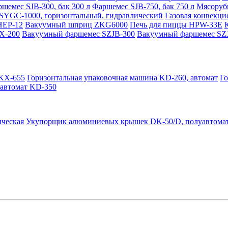
шемес SJB-300, бак 300 л
Фаршемес SJB-750, бак 750 л
Мясоруб
YGC-1000, горизонтальный, гидравлический
Газовая конвекц
HEP-12
Вакуумный шприц ZKG6000
Печь для пиццы HPW-33E
X-200
Вакуумный фаршемес SZJB-300
Вакуумный фаршемес SZ
QKX-655
Горизонтальная упаковочная машина KD-260, автомат
Го
 автомат KD-350
ческая
Укупорщик алюминиевых крышек DK-50/D, полуавтома