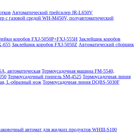
отков
Автоматический трейсилер JR-L650V
ер с газовой средой WH-M450V, полуавтоматический
клейки коробов FXJ-5050P+FXJ-555H
Заклейщик коробов
X-655
Заклейщик коробов FXJ-5050Z
Автоматический сборщик
A, автоматическая
Термоусадочная машина FM-5540,
050
Термоусадочный тоннель SM-4525
Термоусадочная линия
ая, L-образный нож
Термоусадочная линия DQBS-5030F
аковочный автомат для жидких продуктов WHIII-S100