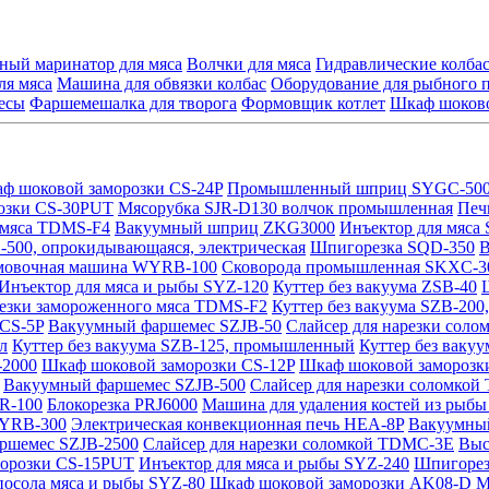
ный маринатор для мяса
Волчки для мяса
Гидравлические колб
ля мяса
Машина для обвязки колбас
Оборудование для рыбного 
есы
Фаршемешалка для творога
Формовщик котлет
Шкаф шоково
ф шоковой заморозки CS-24P
Промышленный шприц SYGC-500, 
озки CS-30PUT
Мясорубка SJR-D130 волчок промышленная
Печ
 мяса TDMS-F4
Вакуумный шприц ZKG3000
Инъектор для мяса
500, опрокидывающаяся, электрическая
Шпигорезка SQD-350
В
мовочная машина WYRB-100
Сковорода промышленная SKXC-30
Инъектор для мяса и рыбы SYZ-120
Куттер без вакуума ZSB-40
резки замороженного мяса TDMS-F2
Куттер без вакуума SZB-20
CS-5P
Вакуумный фаршемес SZJB-50
Слайсер для нарезки сол
л
Куттер без вакуума SZB-125, промышленный
Куттер без ваку
-2000
Шкаф шоковой заморозки CS-12P
Шкаф шоковой заморозк
Вакуумный фаршемес SZJB-500
Слайсер для нарезки соломко
R-100
Блокорезка PRJ6000
Машина для удаления костей из рыб
WYRB-300
Электрическая конвекционная печь HEA-8P
Вакуумный
ршемес SZJB-2500
Слайсер для нарезки соломкой TDMC-3E
Выс
орозки CS-15PUT
Инъектор для мяса и рыбы SYZ-240
Шпигорез
посола мяса и рыбы SYZ-80
Шкаф шоковой заморозки AK08-D
М