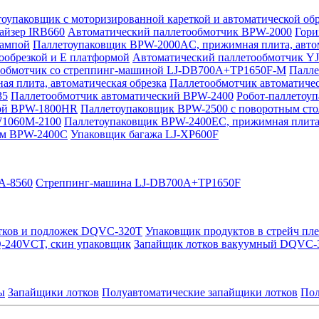
оупаковщик с моторизированной кареткой и автоматической о
тайзер IRB660
Автоматический паллетообмотчик BPW-2000
Гори
рампой
Паллетоупаковщик BPW-2000AC, прижимная плита, автом
ообрезкой и Е платформой
Автоматический паллетообмотчик Y
ообмотчик со стреппинг-машиной LJ-DB700A+TP1650F-M
Палле
 плита, автоматическая обрезка
Паллетообмотчик автоматиче
35
Паллетообмотчик автоматический BPW-2400
Робот-паллетоу
кой BPW-1800HR
Паллетоупаковщик BPW-2500 с поворотным ст
W1060M-2100
Паллетоупаковщик BPW-2400EC, прижимная плита
ом BPW-2400C
Упаковщик багажа LJ-XP600F
A-8560
Стреппинг-машина LJ-DB700A+TP1650F
тков и подложек DQVC-320T
Упаковщик продуктов в стрейч пл
-240VCT, скин упаковщик
Запайщик лотков вакуумный DQVC-3
ы
Запайщики лотков
Полуавтоматические запайщики лотков
Пол