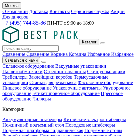
Москва
О компании
Доставка
Контакты
Сервисная служба
Акции
Для дилеров
+7 (495) 744-85-86
ПН-ПТ с
9:00
до
18:00
Каталог
Сравнение
Сравнение
Корзина
Корзина
Избранное
Избранное
Связаться с нами
Складское оборудование
Вакуумные упаковщики
Паллетообмотчики
Стреппинг-машины
Скин упаковщики
Трейсилеры
Заклейщики коробов
Термоусадочные
упаковщики
Станки для резки мяса
Фасовочное оборудование
Пищевое оборудование
Упаковочные автоматы
Укупорочное
оборудование
Этикетировочное оборудование
Прессовое
оборудование
Чиллеры
Категории
Аккумуляторные штабелеры
Китайские электроштабелеры
Ножничный подъемный стол
Поводковые штабелеры
Подъемная платформа гидравлическая
Подъемные столы
Ручной штабелер
Самоходная тележка с платформой для