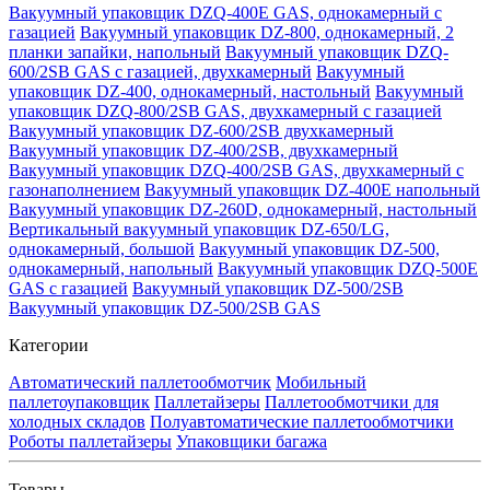
Вакуумный упаковщик DZQ-400E GAS, однокамерный с
газацией
Вакуумный упаковщик DZ-800, однокамерный, 2
планки запайки, напольный
Вакуумный упаковщик DZQ-
600/2SB GAS с газацией, двухкамерный
Вакуумный
упаковщик DZ-400, однокамерный, настольный
Вакуумный
упаковщик DZQ-800/2SB GAS, двухкамерный с газацией
Вакуумный упаковщик DZ-600/2SB двухкамерный
Вакуумный упаковщик DZ-400/2SB, двухкамерный
Вакуумный упаковщик DZQ-400/2SB GAS, двухкамерный с
газонаполнением
Вакуумный упаковщик DZ-400E напольный
Вакуумный упаковщик DZ-260D, однокамерный, настольный
Вертикальный вакуумный упаковщик DZ-650/LG,
однокамерный, большой
Вакуумный упаковщик DZ-500,
однокамерный, напольный
Вакуумный упаковщик DZQ-500E
GAS с газацией
Вакуумный упаковщик DZ-500/2SB
Вакуумный упаковщик DZ-500/2SB GAS
Категории
Автоматический паллетообмотчик
Мобильный
паллетоупаковщик
Паллетайзеры
Паллетообмотчики для
холодных складов
Полуавтоматические паллетообмотчики
Роботы паллетайзеры
Упаковщики багажа
Товары