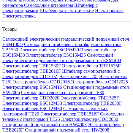
оператора
Самоходные штабелеры
Штабелер с
электроподъемом
Штабелеры электрические
Электророхля
Электротележка
Товары
Самоходный электрический гидравлический подъемный стол
ESM100D
Самоходный штабелер с платформой оператора
TB1530
Электроштабелер ESC15M30
Электроштабелер
ESC15M33
Электроштабелер ESC15M35
Самоходный
электрический гидравлический подъемный стол ESM50D
Электроштабелер TBE1530F
Электроштабелер TBE1535F
Электроштабелер TBE2016F
Штабелер самоподъемный с
электроприводом CDD10Z
Электророхля T20I
Электророхля
T25I
Электроштабелер CDD2016
Электроштабелер CDD2025
Электроштабелер ESC15M16
Стационарный подъемный стол
HW2006
Самоходная тележка с платформой TE30
Электроштабелер CDD2020
Электроштабелер TBE1525F
Электроштабелер ESC12M33
Электроштабелер TBE2030F
Электроштабелер ESC12M30
Самоходная тележка с
платформой TE20
Электроштабелер TBE1516F
Самоходная
тележка с платформой TE25
Электроштабелер CDD2030
Стационарный подъемный стол HW4003
Электроштабелер
TBE2025F
Стационарный подъемный стол HW2008