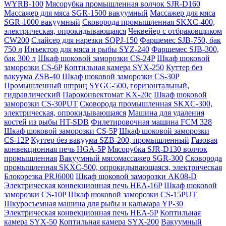
WYRB-100
Мясорубка промышленная волчок SJR-D160
Массажер для мяса SGR-1500 вакуумный
Массажер для мяса
SGR-1000 вакуумный
Сковорода промышленная SKXC-400,
электрическая, опрокидывающаяся
Чеквейер с отбраковщиком
CW200
Слайсер для нарезки SQPJ-150
Фаршемес SJB-750, бак
750 л
Инъектор для мяса и рыбы SYZ-240
Фаршемес SJB-300,
бак 300 л
Шкаф шоковой заморозки CS-24P
Шкаф шоковой
заморозки CS-6P
Коптильная камера SYX-250
Куттер без
вакуума ZSB-40
Шкаф шоковой заморозки CS-30P
Промышленный шприц SYGC-500, горизонтальный,
гидравлический
Пароконвектомат KX-20c
Шкаф шоковой
заморозки CS-30PUT
Сковорода промышленная SKXC-300,
электрическая, опрокидывающаяся
Машина для удаления
костей из рыбы HT-SDB
Филетировочная машина FCM 328
Шкаф шоковой заморозки CS-5P
Шкаф шоковой заморозки
CS-12P
Куттер без вакуума SZB-200, промышленный
Газовая
конвекционная печь HGA-5P
Мясорубка SJR-D130 волчок
промышленная
Вакуумный мясомассажер SGR-300
Сковорода
промышленная SKXC-500, опрокидывающаяся, электрическая
Блокорезка PRJ6000
Шкаф шоковой заморозки AK08-D
Электрическая конвекционная печь HEA-16P
Шкаф шоковой
заморозки CS-10P
Шкаф шоковой заморозки CS-15PUT
Шкуросъемная машина для рыбы и кальмара YP-30
Электрическая конвекционная печь HEA-5P
Коптильная
камера SYX-50
Коптильная камера SYX-200
Вакуумный