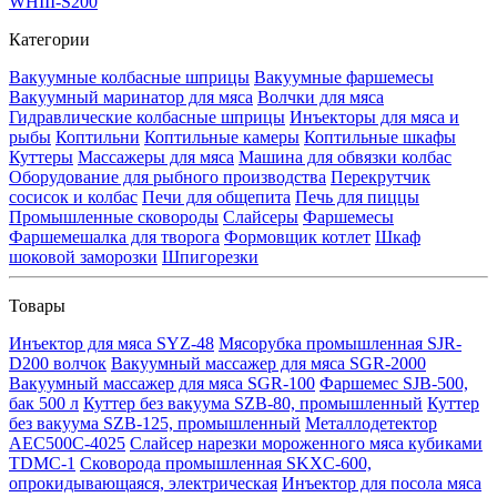
WHIII-S200
Категории
Вакуумные колбасные шприцы
Вакуумные фаршемесы
Вакуумный маринатор для мяса
Волчки для мяса
Гидравлические колбасные шприцы
Инъекторы для мяса и
рыбы
Коптильни
Коптильные камеры
Коптильные шкафы
Куттеры
Массажеры для мяса
Машина для обвязки колбас
Оборудование для рыбного производства
Перекрутчик
сосисок и колбас
Печи для общепита
Печь для пиццы
Промышленные сковороды
Слайсеры
Фаршемесы
Фаршемешалка для творога
Формовщик котлет
Шкаф
шоковой заморозки
Шпигорезки
Товары
Инъектор для мяса SYZ-48
Мясорубка промышленная SJR-
D200 волчок
Вакуумный массажер для мяса SGR-2000
Вакуумный массажер для мяса SGR-100
Фаршемес SJB-500,
бак 500 л
Куттер без вакуума SZB-80, промышленный
Куттер
без вакуума SZB-125, промышленный
Металлодетектор
AEC500C-4025
Слайсер нарезки мороженного мяса кубиками
TDMC-1
Сковорода промышленная SKXC-600,
опрокидывающаяся, электрическая
Инъектор для посола мяса