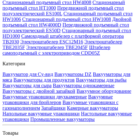
Стационарный подъемный стол HW4008
Стационарный
подъемный стол HT1000
Передвижной подъемный стол
полуэлектрический ES100L
Стационарный подъемный стол
HW1006
Стационарный подъемный стол HW1008
Двойной
подъемный стол HW4000D
Передвижной подъемный стол
полуэлектрический ES50D
Стационарный подъемный стол
HD1000
Самоходный штабелер с платформой оператора
TB2030
Электроштабелер ESC12M16
Электроштабелер
TBE2035F
Электроштабелер TBE2045F
Штабелер
самоподъемный с электроприводом CDD05Z
Категории
Вакууматор для Су-вид
Вакууматоры DZ
Вакууматоры для
мяса
Вакууматоры для продуктов
Вакууматоры для рыбы
Вакууматоры для сыра
Вакууматоры однокамерные
Вакууматоры с двойной запайкой
Вакуумное оборудование
Вакуумные упаковщики двухкамерные
Вакуумные
упаковщики для бройлеров
Вакуумные упаковщики с
газонаполнением
Запайщики
Камерные вакууматоры
Напольные вакуумные упаковщики
Настольные вакуумные
упаковщики
Промышленные вакууматоры
Товары