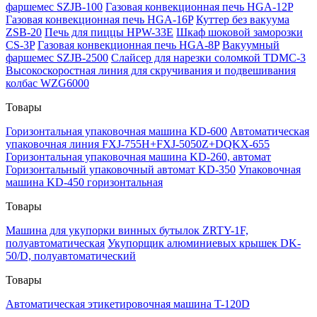
фаршемес SZJB-100
Газовая конвекционная печь HGA-12P
Газовая конвекционная печь HGA-16P
Куттер без вакуума
ZSB-20
Печь для пиццы HPW-33E
Шкаф шоковой заморозки
CS-3P
Газовая конвекционная печь HGA-8P
Вакуумный
фаршемес SZJB-2500
Слайсер для нарезки соломкой TDMC-3
Высокоскоростная линия для скручивания и подвешивания
колбас WZG6000
Товары
Горизонтальная упаковочная машина KD-600
Автоматическая
упаковочная линия FXJ-755H+FXJ-5050Z+DQKX-655
Горизонтальная упаковочная машина KD-260, автомат
Горизонтальный упаковочный автомат KD-350
Упаковочная
машина KD-450 горизонтальная
Товары
Машина для укупорки винных бутылок ZRTY-1F,
полуавтоматическая
Укупорщик алюминиевых крышек DK-
50/D, полуавтоматический
Товары
Автоматическая этикетировочная машина T-120D