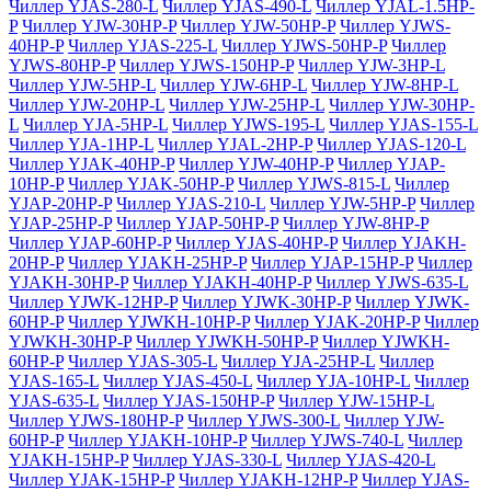
Чиллер YJAS-280-L
Чиллер YJAS-490-L
Чиллер YJAL-1.5HP-
P
Чиллер YJW-30HP-P
Чиллер YJW-50HP-P
Чиллер YJWS-
40HP-P
Чиллер YJAS-225-L
Чиллер YJWS-50HP-P
Чиллер
YJWS-80HP-P
Чиллер YJWS-150HP-P
Чиллер YJW-3HP-L
Чиллер YJW-5HP-L
Чиллер YJW-6HP-L
Чиллер YJW-8HP-L
Чиллер YJW-20HP-L
Чиллер YJW-25HP-L
Чиллер YJW-30HP-
L
Чиллер YJA-5HP-L
Чиллер YJWS-195-L
Чиллер YJAS-155-L
Чиллер YJA-1HP-L
Чиллер YJAL-2HP-P
Чиллер YJAS-120-L
Чиллер YJAK-40HP-P
Чиллер YJW-40HP-P
Чиллер YJAP-
10HP-P
Чиллер YJAK-50HP-P
Чиллер YJWS-815-L
Чиллер
YJAP-20HP-P
Чиллер YJAS-210-L
Чиллер YJW-5HP-P
Чиллер
YJAP-25HP-P
Чиллер YJAP-50HP-P
Чиллер YJW-8HP-P
Чиллер YJAP-60HP-P
Чиллер YJAS-40HP-P
Чиллер YJAKH-
20HP-P
Чиллер YJAKH-25HP-P
Чиллер YJAP-15HP-P
Чиллер
YJAKH-30HP-P
Чиллер YJAKH-40HP-P
Чиллер YJWS-635-L
Чиллер YJWK-12HP-P
Чиллер YJWK-30HP-P
Чиллер YJWK-
60HP-P
Чиллер YJWKH-10HP-P
Чиллер YJAK-20HP-P
Чиллер
YJWKH-30HP-P
Чиллер YJWKH-50HP-P
Чиллер YJWKH-
60HP-P
Чиллер YJAS-305-L
Чиллер YJA-25HP-L
Чиллер
YJAS-165-L
Чиллер YJAS-450-L
Чиллер YJA-10HP-L
Чиллер
YJAS-635-L
Чиллер YJAS-150HP-P
Чиллер YJW-15HP-L
Чиллер YJWS-180HP-P
Чиллер YJWS-300-L
Чиллер YJW-
60HP-P
Чиллер YJAKH-10HP-P
Чиллер YJWS-740-L
Чиллер
YJAKH-15HP-P
Чиллер YJAS-330-L
Чиллер YJAS-420-L
Чиллер YJAK-15HP-P
Чиллер YJAKH-12HP-P
Чиллер YJAS-