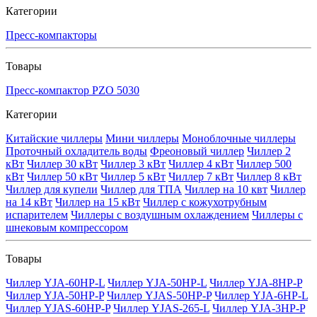
Категории
Пресс-компакторы
Товары
Пресс-компактор PZO 5030
Категории
Китайские чиллеры
Мини чиллеры
Моноблочные чиллеры
Проточный охладитель воды
Фреоновый чиллер
Чиллер 2
кВт
Чиллер 30 кВт
Чиллер 3 кВт
Чиллер 4 кВт
Чиллер 500
кВт
Чиллер 50 кВт
Чиллер 5 кВт
Чиллер 7 кВт
Чиллер 8 кВт
Чиллер для купели
Чиллер для ТПА
Чиллер на 10 квт
Чиллер
на 14 кВт
Чиллер на 15 кВт
Чиллер с кожухотрубным
испарителем
Чиллеры с воздушным охлаждением
Чиллеры с
шнековым компрессором
Товары
Чиллер YJA-60HP-L
Чиллер YJA-50HP-L
Чиллер YJA-8HP-P
Чиллер YJA-50HP-P
Чиллер YJAS-50HP-P
Чиллер YJA-6HP-L
Чиллер YJAS-60HP-P
Чиллер YJAS-265-L
Чиллер YJA-3HP-P