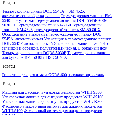
Товары
Термоусадочная линия DQL-5545A + SM-4525,
автоматическая обрезка, запайка
Термоусадочная машина FM-
5540, полуавтомат
Термоусадочная линия DQL-5545F + SM-
5030LX
Термоусадочный танк ST-6050
Термоусадочный
тоннель SM-4525
Термоусадочный тоннель SM-5030LX
Оборудование упаковки в термоусадочную пленку DQL-
5545A, автоматическая
Упаковщик в термоусадочную пленку
DQL-5545F, автоматический
Упаковочная машина LY450L с
запайкой и обрезкой, полуавтоматическая, L-образный нож
Термоусадочная линия DQBS-5030F
Термоусадочная машина
для бутылок BZJ-5030B+BSE-5040 A
Товары
Гильотина для резки мяса GGRS-600, нержавеющая сталь
Товары
Машина для фасовки и упаковки жидкостей WHIII-S300
Упаковочная машина для сыпучих продуктов WHL-K100
Упаковочная машина для сыпучих продуктов WHL-K300
Фасовочно упаковочный автомат для жидких продуктов
WHIII-S100
Фасовочный автомат для жидких продуктов