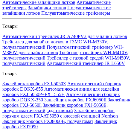
Автоматические запайщики лотков
Автоматические
трейсилеры
Запайщики лотков
Полуавтоматические
запайщики лотков
Полуавтоматические трейсилеры
Товары
Автоматический трейсилер JR-A740PV3 для запайки лотков
Трейсилер для запайки лотков в ГЗМС WH-M330V,
полуавтоматический
Полуавтоматический трейсилер WH-
M380V для запайки лотков
Трейсилер запайщик WH-M410V,
полуавтоматический
Трейсилер с газовой средой WH-M450V,
полуавтоматический
Автоматический трейсилер JR-L650V
Товары
Заклейщик коробов FXJ-5050Z
Автоматический сборщик
коробок DQKX-655
Автоматическая линия для заклейки
коробов FXJ-5050P+FXJ-555H
Автоматический сборщик
коробов DQKX-350
Заклейщик коробов FXJ6050II
Заклейщик
коробов FXJ-5050ll
Заклейщик коробов FXJ-5050E,
полуавтоматический, адаптивный
Заклейщик коробов
горячим клеем FXJ-AT5050 с клеевой станцией Nordson
Заклейщик коробов FXJ8060B, полуавтомат
Заклейщик
коробов FXJ7090