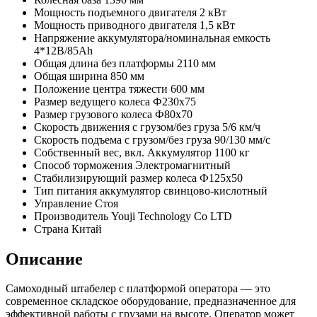
Мощность подъемного двигателя
2 кВт
Мощность приводного двигателя
1,5 кВт
Напряжение аккумулятора/номинальная емкость
4*12В/85Ah
Общая длина без платформы
2110 мм
Общая ширина
850 мм
Положение центра тяжести
600 мм
Размер ведущего колеса
Ф230x75
Размер грузового колеса
Ф80x70
Скорость движения с грузом/без груза
5/6 км/ч
Скорость подъема с грузом/без груза
90/130 мм/с
Собственный вес, вкл. Аккумулятор
1100 кг
Способ торможения
Электромагнитный
Стабилизирующий размер колеса
Ф125х50
Тип питания
аккумулятор свинцово-кислотный
Управление
Стоя
Производитель
Youji Technology Co LTD
Страна
Китай
Описание
Самоходный штабелер с платформой оператора — это
современное складское оборудование, предназначенное для
эффективной работы с грузами на высоте. Оператор может