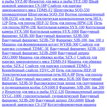
и рыбы SYZ-80
Инъектор для мяса и рыбы SYZ-180
Шкаф
шоковой заморозки CS-18P
Слайсер для нарезки
замороженного мяса TDMS-F2
Шпигорезка SQD-550
промышленная
Шпигорезка SQD-350
Волчок промышленный
SJR-D250 для мяса
Электрическая конвекционная печь HEA-
12P
Печь для пиццы HEP-32
Печь для пиццы HPW-13E
Печь
для пиццы HPW-19E
Коптильная камера SYX-100
Коптильная
камера SYX-500
Коптильная камера SYX-1000
Вакуумный
фаршемес SZJB-300
Вакуумный фаршемес SZJB-500
Вакуумный фаршемес SZJB-750
Фаршемес SJB-100, бак 100 л
Машина для формирования котлет WYRB-300
Слайсер для
нарезки соломкой TDMC-3E
Вакуумный фаршемес SZJB-1200
Вакуумный фаршемес SZJB-2000
Вакуумный шприц
ZKG3000
Машина для обвязки колбас SZX-1
Слайсер для
нарезки замороженного мяса TDMS-F4
Машина для обвязки
колбас SZX-2
Слайсер для нарезки соломкой TDMS-3
Конвейерный слайсер TDVC-20
Печь для пиццы HEP-18
Электрическая конвекционная печь HEA-8P
Печь для пиццы
HEP-12
Вакуумный массажер для мяса SGR-500
Вакуумный
фаршемес SZJB-50
Высокоскоростная линия для скручивания
и подвешивания колбас GN1600 ll
Фаршемес SJB-200, бак 200
л
Инъектор для мяса и рыбы SYZ-120
Промышленный шприц
SYGC-1000, горизонтальный, гидравлический
Вакуумный
фаршемес SZJB-200
Вакуумный шприц ZKG6000
Шкаф
шоковой заморозки CS-15P
Котлетоформовочная машина