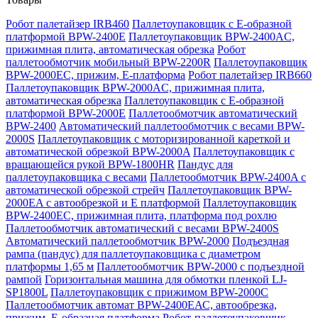
Робот палетайзер IRB460
Паллетоупаковщик с Е-образной
платформой BPW-2400E
Паллетоупаковщик BPW-2400AC,
прижимная плита, автоматическая обрезка
Робот
паллетообмотчик мобильный BPW-2200R
Паллетоупаковщик
BPW-2000EC, прижим, Е-платформа
Робот палетайзер IRB660
Паллетоупаковщик BPW-2000AC, прижимная плита,
автоматическая обрезка
Паллетоупаковщик с Е-образной
платформой BPW-2000E
Паллетообмотчик автоматический
BPW-2400
Автоматический паллетообмотчик с весами BPW-
2000S
Паллетоупаковщик с моторизированной кареткой и
автоматической обрезкой BPW-2000A
Паллетоупаковщик с
вращающейся рукой BPW-1800HR
Пандус для
паллетоупаковщика с весами
Паллетообмотчик BPW-2400A с
автоматической обрезкой стрейч
Паллетоупаковщик BPW-
2000EA с автообрезкой и Е платформой
Паллетоупаковщик
BPW-2400EC, прижимная плита, платформа под рохлю
Паллетообмотчик автоматический с весами BPW-2400S
Автоматический паллетообмотчик BPW-2000
Подъездная
рампа (пандус) для паллетоупаковщика с диаметром
платформы 1,65 м
Паллетообмотчик BPW-2000 с подъездной
рампой
Горизонтальная машина для обмотки пленкой LJ-
SP1800L
Паллетоупаковщик с прижимом BPW-2000C
Паллетообмотчик автомат BPW-2400ЕАС, автообрезка,
прижим, Е-образная платформа
Робот-паллетоупаковщик