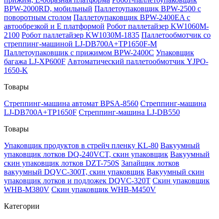
BPW-2000RD, мобильный
Паллетоупаковщик BPW-2500 с
поворотным столом
Паллетоупаковщик BPW-2400EA с
автообрезкой и Е платформой
Робот паллетайзер KW1060M-
2100
Робот паллетайзер KW1030M-1835
Паллетообмотчик со
стреппинг-машиной LJ-DB700A+TP1650F-M
Паллетоупаковщик с прижимом BPW-2400C
Упаковщик
багажа LJ-XP600F
Автоматический паллетообмотчик YJPO-
1650-K
Товары
Стреппинг-машина автомат BPSA-8560
Стреппинг-машина
LJ-DB700A+TP1650F
Стреппинг-машина LJ-DB550
Товары
Упаковщик продуктов в стрейч пленку KL-80
Вакуумный
упаковщик лотков DQ-240VCT, скин упаковщик
Вакуумный
скин упаковщик лотков DZT-750S
Запайщик лотков
вакуумный DQVC-300T, скин упаковщик
Вакуумный скин
упаковщик лотков и подложек DQVC-320T
Скин упаковщик
WHB-M380V
Скин упаковщик WHB-M450V
Категории