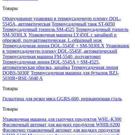
Товары
Оборудование упаковки в термоусадочную пленку DQL-
5545A, автоматическая
Термоусадочный танк ST-6050
Термоусадочный тоннель SM-4525
Термоусадочный тоннель
SM-5030LX
Упаковочная машина LY450L с запайкой и
обрезкой, полуавтоматическая, L-образный нож
Термоусадочная линия DQL-5545F + SM-5030LX
Упаковщик
в термоусадочную пленку DQL-5545F, автоматический
Термоусадочная машина FM-5540, полуавтомат
Термоусадочная линия DQL-5545A + SM-4525,
автоматическая обрезка, запайка
Термоусадочная линия
DQBS-5030F
Термоусадочная машина для бутылок BZJ-
5030B+BSE-5040 A
Товары
Гильотина для резки мяса GGRS-600, нержавеющая сталь
Товары
Упаковочная машина для сыпучих продуктов WHL-K300
Фасовочный автомат для жидких продуктов WHIII-S200
Фасовочно упаковочный автомат для жидких продуктов