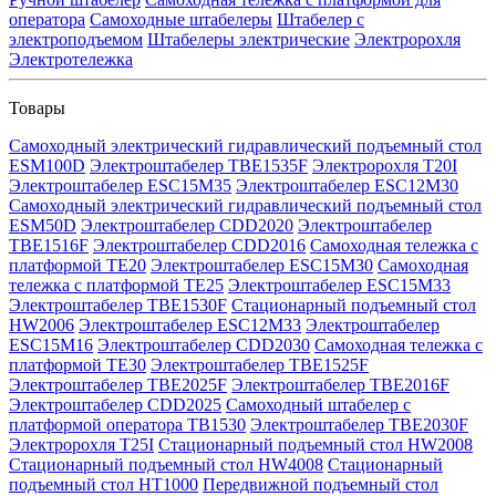
оператора
Самоходные штабелеры
Штабелер с
электроподъемом
Штабелеры электрические
Электророхля
Электротележка
Товары
Самоходный электрический гидравлический подъемный стол
ESM100D
Электроштабелер TBE1535F
Электророхля T20I
Электроштабелер ESC15M35
Электроштабелер ESC12M30
Самоходный электрический гидравлический подъемный стол
ESM50D
Электроштабелер CDD2020
Электроштабелер
TBE1516F
Электроштабелер CDD2016
Самоходная тележка с
платформой TE20
Электроштабелер ESC15M30
Самоходная
тележка с платформой TE25
Электроштабелер ESC15M33
Электроштабелер TBE1530F
Стационарный подъемный стол
HW2006
Электроштабелер ESC12M33
Электроштабелер
ESC15M16
Электроштабелер CDD2030
Самоходная тележка с
платформой TE30
Электроштабелер TBE1525F
Электроштабелер TBE2025F
Электроштабелер TBE2016F
Электроштабелер CDD2025
Самоходный штабелер с
платформой оператора TB1530
Электроштабелер TBE2030F
Электророхля T25I
Стационарный подъемный стол HW2008
Стационарный подъемный стол HW4008
Стационарный
подъемный стол HT1000
Передвижной подъемный стол