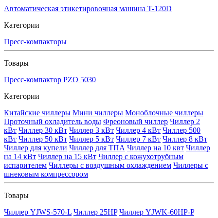
Автоматическая этикетировочная машина T-120D
Категории
Пресс-компакторы
Товары
Пресс-компактор PZO 5030
Категории
Китайские чиллеры
Мини чиллеры
Моноблочные чиллеры
Проточный охладитель воды
Фреоновый чиллер
Чиллер 2
кВт
Чиллер 30 кВт
Чиллер 3 кВт
Чиллер 4 кВт
Чиллер 500
кВт
Чиллер 50 кВт
Чиллер 5 кВт
Чиллер 7 кВт
Чиллер 8 кВт
Чиллер для купели
Чиллер для ТПА
Чиллер на 10 квт
Чиллер
на 14 кВт
Чиллер на 15 кВт
Чиллер с кожухотрубным
испарителем
Чиллеры с воздушным охлаждением
Чиллеры с
шнековым компрессором
Товары
Чиллер YJWS-570-L
Чиллер 25HP
Чиллер YJWK-60HP-P