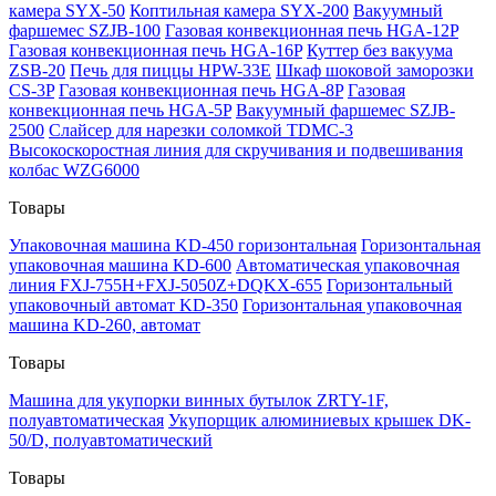
камера SYX-50
Коптильная камера SYX-200
Вакуумный
фаршемес SZJB-100
Газовая конвекционная печь HGA-12P
Газовая конвекционная печь HGA-16P
Куттер без вакуума
ZSB-20
Печь для пиццы HPW-33E
Шкаф шоковой заморозки
CS-3P
Газовая конвекционная печь HGA-8P
Газовая
конвекционная печь HGA-5P
Вакуумный фаршемес SZJB-
2500
Слайсер для нарезки соломкой TDMC-3
Высокоскоростная линия для скручивания и подвешивания
колбас WZG6000
Товары
Упаковочная машина KD-450 горизонтальная
Горизонтальная
упаковочная машина KD-600
Автоматическая упаковочная
линия FXJ-755H+FXJ-5050Z+DQKX-655
Горизонтальный
упаковочный автомат KD-350
Горизонтальная упаковочная
машина KD-260, автомат
Товары
Машина для укупорки винных бутылок ZRTY-1F,
полуавтоматическая
Укупорщик алюминиевых крышек DK-
50/D, полуавтоматический
Товары