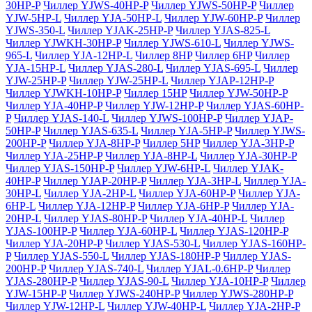
30HP-P
Чиллер YJWS-40HP-P
Чиллер YJWS-50HP-P
Чиллер
YJW-5HP-L
Чиллер YJA-50HP-L
Чиллер YJW-60HP-P
Чиллер
YJWS-350-L
Чиллер YJAK-25HP-P
Чиллер YJAS-825-L
Чиллер YJWKH-30HP-P
Чиллер YJWS-610-L
Чиллер YJWS-
965-L
Чиллер YJA-12HP-L
Чиллер 8HP
Чиллер 6HP
Чиллер
YJA-15HP-L
Чиллер YJAS-280-L
Чиллер YJAS-695-L
Чиллер
YJW-25HP-P
Чиллер YJW-25HP-L
Чиллер YJAP-12HP-P
Чиллер YJWKH-10HP-P
Чиллер 15HP
Чиллер YJW-50HP-P
Чиллер YJA-40HP-P
Чиллер YJW-12HP-P
Чиллер YJAS-60HP-
P
Чиллер YJAS-140-L
Чиллер YJWS-100HP-P
Чиллер YJAP-
50HP-P
Чиллер YJAS-635-L
Чиллер YJA-5HP-P
Чиллер YJWS-
200HP-P
Чиллер YJA-8HP-P
Чиллер 5HP
Чиллер YJA-3HP-P
Чиллер YJA-25HP-P
Чиллер YJA-8HP-L
Чиллер YJA-30HP-P
Чиллер YJAS-150HP-P
Чиллер YJW-6HP-L
Чиллер YJAK-
40HP-P
Чиллер YJAP-20HP-P
Чиллер YJA-3HP-L
Чиллер YJA-
30HP-L
Чиллер YJA-2HP-L
Чиллер YJA-60HP-P
Чиллер YJA-
6HP-L
Чиллер YJA-12HP-P
Чиллер YJA-6HP-P
Чиллер YJA-
20HP-L
Чиллер YJAS-80HP-P
Чиллер YJA-40HP-L
Чиллер
YJAS-100HP-P
Чиллер YJA-60HP-L
Чиллер YJAS-120HP-P
Чиллер YJA-20HP-P
Чиллер YJAS-530-L
Чиллер YJAS-160HP-
P
Чиллер YJAS-550-L
Чиллер YJAS-180HP-P
Чиллер YJAS-
200HP-P
Чиллер YJAS-740-L
Чиллер YJAL-0.6HP-P
Чиллер
YJAS-280HP-P
Чиллер YJAS-90-L
Чиллер YJA-10HP-P
Чиллер
YJW-15HP-P
Чиллер YJWS-240HP-P
Чиллер YJWS-280HP-P
Чиллер YJW-12HP-L
Чиллер YJW-40HP-L
Чиллер YJA-2HP-P