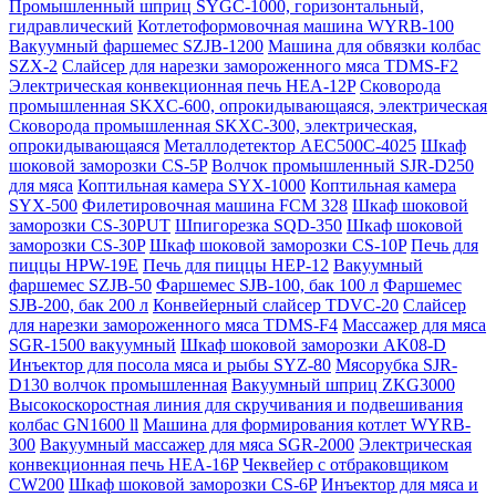
Промышленный шприц SYGC-1000, горизонтальный,
гидравлический
Котлетоформовочная машина WYRB-100
Вакуумный фаршемес SZJB-1200
Машина для обвязки колбас
SZX-2
Слайсер для нарезки замороженного мяса TDMS-F2
Электрическая конвекционная печь HEA-12P
Сковорода
промышленная SKXC-600, опрокидывающаяся, электрическая
Сковорода промышленная SKXC-300, электрическая,
опрокидывающаяся
Металлодетектор AEC500C-4025
Шкаф
шоковой заморозки CS-5P
Волчок промышленный SJR-D250
для мяса
Коптильная камера SYX-1000
Коптильная камера
SYX-500
Филетировочная машина FCM 328
Шкаф шоковой
заморозки CS-30PUT
Шпигорезка SQD-350
Шкаф шоковой
заморозки CS-30P
Шкаф шоковой заморозки CS-10P
Печь для
пиццы HPW-19E
Печь для пиццы HEP-12
Вакуумный
фаршемес SZJB-50
Фаршемес SJB-100, бак 100 л
Фаршемес
SJB-200, бак 200 л
Конвейерный слайсер TDVC-20
Слайсер
для нарезки замороженного мяса TDMS-F4
Массажер для мяса
SGR-1500 вакуумный
Шкаф шоковой заморозки AK08-D
Инъектор для посола мяса и рыбы SYZ-80
Мясорубка SJR-
D130 волчок промышленная
Вакуумный шприц ZKG3000
Высокоскоростная линия для скручивания и подвешивания
колбас GN1600 ll
Машина для формирования котлет WYRB-
300
Вакуумный массажер для мяса SGR-2000
Электрическая
конвекционная печь HEA-16P
Чеквейер с отбраковщиком
CW200
Шкаф шоковой заморозки CS-6P
Инъектор для мяса и