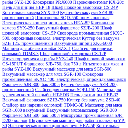
рыбы SYZ-120
Блокорезка PRJ6000
Пароконвектомат KX-20c
Печь для пиццы HEP-18
Шкаф шоковой заморозки CS-24P
Коптильная камера SYX-100
Куттер без вакуума SZB-80,
промышленный
Шпигорезка SQD-550 промышленная
Электрическая конвекционная печь HEA-8P
Коптильная
камера SYX-250
Вакуумный фаршемес SZJB-200
Шкаф
шоковой заморозки CS-15P
Сковорода промышленная SKXC-
500, опрокидывающаяся, электрическая
Куттер без вакуума
SZB-125, промышленный
Вакуумный шприц ZKG6000
Машина для обвязки колбас SZX-1
Слайсер для нарезки
соломкой TDMS-3
Шкаф шоковой заморозки CS-12P
Инъектор для мяса и рыбы SYZ-240
Шкаф шоковой заморозки
CS-15PUT
Фаршемес SJB-750, бак 750 л
Инъектор для мяса и
рыбы SYZ-180
Вакуумный массажер для мяса SGR-500
Вакуумный массажер для мяса SGR-100
Сковорода
промышленная SKXC-400, электрическая, опрокидывающаяся
Фаршемес SJB-300, бак 300 л
Куттер без вакуума SZB-200,
промышленный
Слайсер для нарезки SQPJ-150
Машина для
удаления костей из рыбы HT-SDB
Печь для пиццы HEP-32
Вакуумный фаршемес SZJB-750
Куттер без вакуума ZSB-40
Слайсер для нарезки соломкой TDMC-3E
Массажер для мяса
SGR-1000 вакуумный
Вакуумный мясомассажер SGR-300
Фаршемес SJB-500, бак 500 л
Мясорубка промышленная SJR-
D200 волчок
Шкуросъемная машина для рыбы и кальмара YP-
30
Электрическая конвекционная печь HEA-5P
Коптильная