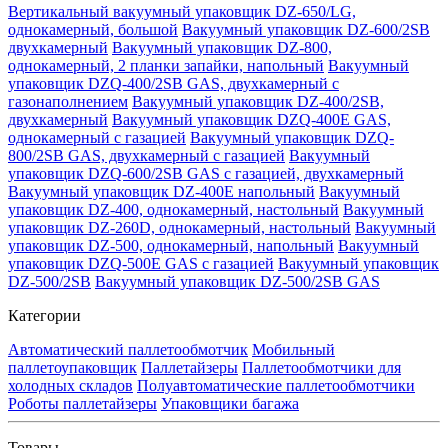
Вертикальный вакуумный упаковщик DZ-650/LG,
однокамерный, большой
Вакуумный упаковщик DZ-600/2SB
двухкамерный
Вакуумный упаковщик DZ-800,
однокамерный, 2 планки запайки, напольный
Вакуумный
упаковщик DZQ-400/2SB GAS, двухкамерный с
газонаполнением
Вакуумный упаковщик DZ-400/2SB,
двухкамерный
Вакуумный упаковщик DZQ-400E GAS,
однокамерный с газацией
Вакуумный упаковщик DZQ-
800/2SB GAS, двухкамерный с газацией
Вакуумный
упаковщик DZQ-600/2SB GAS с газацией, двухкамерный
Вакуумный упаковщик DZ-400E напольный
Вакуумный
упаковщик DZ-400, однокамерный, настольный
Вакуумный
упаковщик DZ-260D, однокамерный, настольный
Вакуумный
упаковщик DZ-500, однокамерный, напольный
Вакуумный
упаковщик DZQ-500E GAS с газацией
Вакуумный упаковщик
DZ-500/2SB
Вакуумный упаковщик DZ-500/2SB GAS
Категории
Автоматический паллетообмотчик
Мобильный
паллетоупаковщик
Паллетайзеры
Паллетообмотчики для
холодных складов
Полуавтоматические паллетообмотчики
Роботы паллетайзеры
Упаковщики багажа
Товары