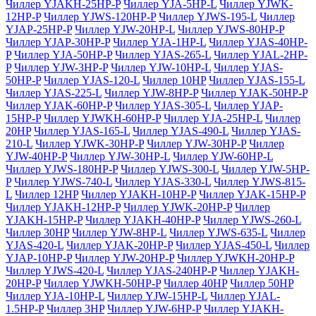
Чиллер YJAKH-25HP-P
Чиллер YJA-5HP-L
Чиллер YJWK-
12HP-P
Чиллер YJWS-120HP-P
Чиллер YJWS-195-L
Чиллер
YJAP-25HP-P
Чиллер YJW-20HP-L
Чиллер YJWS-80HP-P
Чиллер YJAP-30HP-P
Чиллер YJA-1HP-L
Чиллер YJAS-40HP-
P
Чиллер YJA-50HP-P
Чиллер YJAS-265-L
Чиллер YJAL-2HP-
P
Чиллер YJW-3HP-P
Чиллер YJW-10HP-L
Чиллер YJAS-
50HP-P
Чиллер YJAS-120-L
Чиллер 10HP
Чиллер YJAS-155-L
Чиллер YJAS-225-L
Чиллер YJW-8HP-P
Чиллер YJAK-50HP-P
Чиллер YJAK-60HP-P
Чиллер YJAS-305-L
Чиллер YJAP-
15HP-P
Чиллер YJWKH-60HP-P
Чиллер YJA-25HP-L
Чиллер
20HP
Чиллер YJAS-165-L
Чиллер YJAS-490-L
Чиллер YJAS-
210-L
Чиллер YJWK-30HP-P
Чиллер YJW-30HP-P
Чиллер
YJW-40HP-P
Чиллер YJW-30HP-L
Чиллер YJW-60HP-L
Чиллер YJWS-180HP-P
Чиллер YJWS-300-L
Чиллер YJW-5HP-
P
Чиллер YJWS-740-L
Чиллер YJAS-330-L
Чиллер YJWS-815-
L
Чиллер 12HP
Чиллер YJAKH-10HP-P
Чиллер YJAK-15HP-P
Чиллер YJAKH-12HP-P
Чиллер YJWK-20HP-P
Чиллер
YJAKH-15HP-P
Чиллер YJAKH-40HP-P
Чиллер YJWS-260-L
Чиллер 30HP
Чиллер YJW-8HP-L
Чиллер YJWS-635-L
Чиллер
YJAS-420-L
Чиллер YJAK-20HP-P
Чиллер YJAS-450-L
Чиллер
YJAP-10HP-P
Чиллер YJW-20HP-P
Чиллер YJWKH-20HP-P
Чиллер YJWS-420-L
Чиллер YJAS-240HP-P
Чиллер YJAKH-
20HP-P
Чиллер YJWKH-50HP-P
Чиллер 40HP
Чиллер 50HP
Чиллер YJA-10HP-L
Чиллер YJW-15HP-L
Чиллер YJAL-
1.5HP-P
Чиллер 3HP
Чиллер YJW-6HP-P
Чиллер YJAKH-