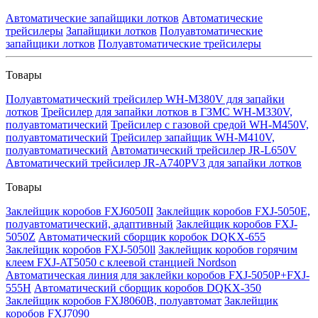
Автоматические запайщики лотков
Автоматические
трейсилеры
Запайщики лотков
Полуавтоматические
запайщики лотков
Полуавтоматические трейсилеры
Товары
Полуавтоматический трейсилер WH-M380V для запайки
лотков
Трейсилер для запайки лотков в ГЗМС WH-M330V,
полуавтоматический
Трейсилер с газовой средой WH-M450V,
полуавтоматический
Трейсилер запайщик WH-M410V,
полуавтоматический
Автоматический трейсилер JR-L650V
Автоматический трейсилер JR-A740PV3 для запайки лотков
Товары
Заклейщик коробов FXJ6050II
Заклейщик коробов FXJ-5050E,
полуавтоматический, адаптивный
Заклейщик коробов FXJ-
5050Z
Автоматический сборщик коробок DQKX-655
Заклейщик коробов FXJ-5050ll
Заклейщик коробов горячим
клеем FXJ-AT5050 с клеевой станцией Nordson
Автоматическая линия для заклейки коробов FXJ-5050P+FXJ-
555H
Автоматический сборщик коробов DQKX-350
Заклейщик коробов FXJ8060B, полуавтомат
Заклейщик
коробов FXJ7090