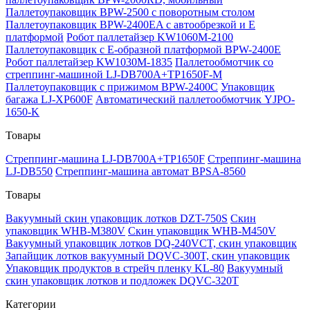
Паллетоупаковщик BPW-2500 с поворотным столом
Паллетоупаковщик BPW-2400EA с автообрезкой и Е
платформой
Робот паллетайзер KW1060M-2100
Паллетоупаковщик с Е-образной платформой BPW-2400E
Робот паллетайзер KW1030M-1835
Паллетообмотчик со
стреппинг-машиной LJ-DB700A+TP1650F-M
Паллетоупаковщик с прижимом BPW-2400C
Упаковщик
багажа LJ-XP600F
Автоматический паллетообмотчик YJPO-
1650-K
Товары
Стреппинг-машина LJ-DB700A+TP1650F
Стреппинг-машина
LJ-DB550
Стреппинг-машина автомат BPSA-8560
Товары
Вакуумный скин упаковщик лотков DZT-750S
Скин
упаковщик WHB-M380V
Скин упаковщик WHB-M450V
Вакуумный упаковщик лотков DQ-240VCT, скин упаковщик
Запайщик лотков вакуумный DQVC-300T, скин упаковщик
Упаковщик продуктов в стрейч пленку KL-80
Вакуумный
скин упаковщик лотков и подложек DQVC-320T
Категории