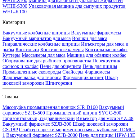
WHIII-S100
Машина для фасовки и упаковки жидкостей
WHIII-S300
Упаковочная машина для сыпучих продуктов
WHL-K100
Категории
Вакуумные колбасные шприцы
Вакуумные фаршемесы
Вакуумный маринатор для мяса
Волчки для мяса
Гидравлические колбасные шприцы
Инъекторы для мяса и
рыбы
Коптильни
Коптильные камеры
Коптильные шкафы
Куттеры
Массажеры для мяса
Машина для обвязки колбас
Оборудование для рыбного производства
Перекрутчик
сосисок и колбас
Печи для общепита
Печь для пиццы
Промышленные сковороды
Слайсеры
Фаршемесы
Фаршемешалка для творога
Формовщик котлет
Шкаф
шоковой заморозки
Шпигорезки
Товары
Мясорубка промышленная волчок SJR-D160
Вакуумный
фаршемес SZJB-500
Промышленный шприц SYGC-500,
горизонтальный, гидравлический
Инъектор для мяса SYZ-48
Вакуумный фаршемес SZJB-300
Шкаф шоковой заморозки
CS-18P
Слайсер нарезки мороженного мяса кубиками TDMC-
1
Вакуумный фаршемес SZJB-2000
Печь для пиццы HPW-13E