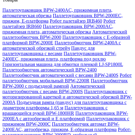
Паллетоупаковщик BPW-2400AC, прижимная плита,
автоматическая обрезка
Паллетоупаковщик BPW-2000EC,
прижим, Е-платформа
Робот палетайзер IRB460
Робот
палетайзер IRB660
Паллетоупаковщик BPW-2000AC,
прижимная плита, автоматическая обрезка
Автоматический
паллетообмотчик BPW-2000
Паллетоупаковщик с Е-образной
платформой BPW-2000E
Паллетообмотчик BPW-2400A с
автоматической обрезкой стрейч
Пандус для
паллетоупаковщика с весами
Паллетоупаковщик BPW-
2400EC, прижимная плита, платформа под рохлю
Горизонтальная машина для обмотки пленкой LJ-SP1800L
Паллетообмотчик автоматический BPW-2400
Паллетообмотчик автоматический с весами BPW-2400S
Робот
паллетообмотчик мобильный BPW-2200R
Паллетообмотчик
BPW-2000 с подъездной рампой
Автоматический
паллетообмотчик с весами BPW-2000S
Паллетоупаковщик с
моторизированной кареткой и автоматической обрезкой BPW-
2000A
Подъездная рампа (пандус) для паллетоупаковщика с
диаметром платформы 1,65 м
Паллетоупаковщик с
вращающейся рукой BPW-1800HR
Паллетоупаковщик BPW-
2000EA с автообрезкой и Е платформой
Паллетоупаковщик с
прижимом BPW-2000C
Паллетообмотчик автомат BPW-
2400ЕАС, автообрезка, прижим, Е-образная платформа
Робот-
паллетоупаковщик BPW-2000RD, мобильный