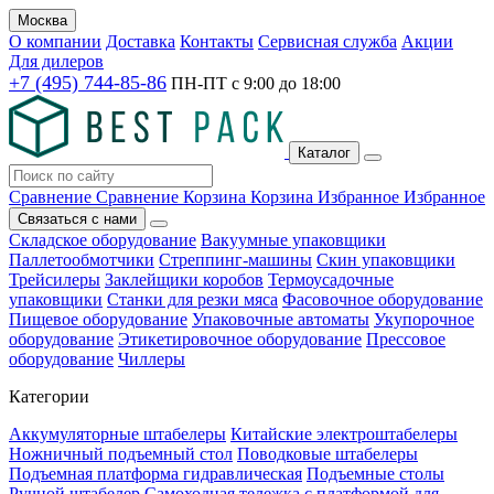
Москва
О компании
Доставка
Контакты
Сервисная служба
Акции
Для дилеров
+7 (495) 744-85-86
ПН-ПТ с
9:00
до
18:00
Каталог
Сравнение
Сравнение
Корзина
Корзина
Избранное
Избранное
Связаться с нами
Складское оборудование
Вакуумные упаковщики
Паллетообмотчики
Стреппинг-машины
Скин упаковщики
Трейсилеры
Заклейщики коробов
Термоусадочные
упаковщики
Станки для резки мяса
Фасовочное оборудование
Пищевое оборудование
Упаковочные автоматы
Укупорочное
оборудование
Этикетировочное оборудование
Прессовое
оборудование
Чиллеры
Категории
Аккумуляторные штабелеры
Китайские электроштабелеры
Ножничный подъемный стол
Поводковые штабелеры
Подъемная платформа гидравлическая
Подъемные столы
Ручной штабелер
Самоходная тележка с платформой для