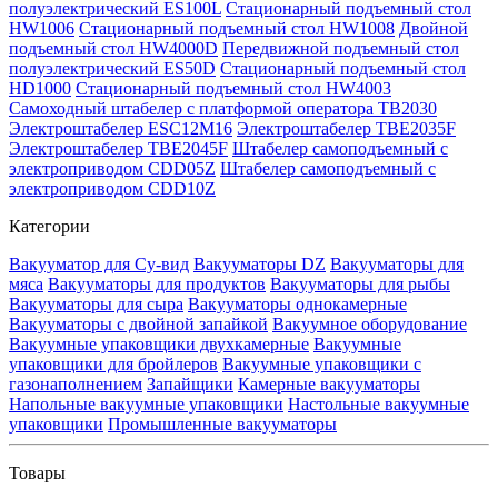
полуэлектрический ES100L
Стационарный подъемный стол
HW1006
Стационарный подъемный стол HW1008
Двойной
подъемный стол HW4000D
Передвижной подъемный стол
полуэлектрический ES50D
Стационарный подъемный стол
HD1000
Стационарный подъемный стол HW4003
Самоходный штабелер с платформой оператора TB2030
Электроштабелер ESC12M16
Электроштабелер TBE2035F
Электроштабелер TBE2045F
Штабелер самоподъемный с
электроприводом CDD05Z
Штабелер самоподъемный с
электроприводом CDD10Z
Категории
Вакууматор для Су-вид
Вакууматоры DZ
Вакууматоры для
мяса
Вакууматоры для продуктов
Вакууматоры для рыбы
Вакууматоры для сыра
Вакууматоры однокамерные
Вакууматоры с двойной запайкой
Вакуумное оборудование
Вакуумные упаковщики двухкамерные
Вакуумные
упаковщики для бройлеров
Вакуумные упаковщики с
газонаполнением
Запайщики
Камерные вакууматоры
Напольные вакуумные упаковщики
Настольные вакуумные
упаковщики
Промышленные вакууматоры
Товары