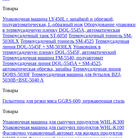
Товары
Упаковочная машина LY450L с запайкой и обрезкой,
полуавтоматическая, L-образный нож
Оборудование упаковки
в термоусадочную пленку DQL-5545A, автоматическая
Термоусадочный танк ST-6050
Термоусадочный тоннель SM-
5030LX
Термоусадочный тоннель SM-4525
Термоусадочная
линия DQL-5545F + SM-5030LX
Упаковщик в
термоусадочную пленку DQL-5545F, автоматический
Термоусадочная машина FM-5540, полуавтомат
Термоусадочная линия DQL-5545A + SM-4525,
автоматическая обрезка, запайка
Термоусадочная линия
DQBS-5030F
Термоусадочная машина для бутылок BZJ-
5030B+BSE-5040 A
Товары
Гильотина для резки мяса GGRS-600, нержавеющая сталь
Товары
Упаковочная машина для сыпучих продуктов WHL-K300
Упаковочная машина для сыпучих продуктов WHL-K100
Фасовочно упаковочный автомат для жидких продуктов