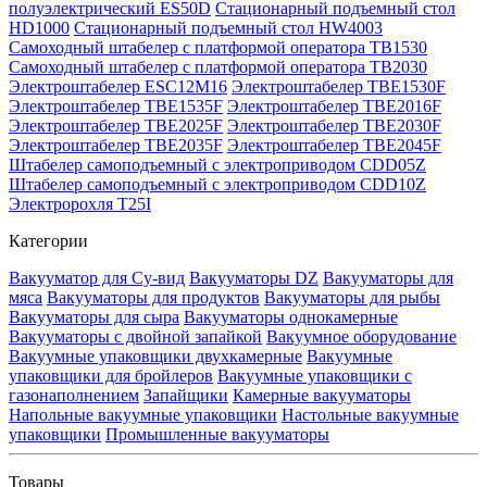
полуэлектрический ES50D
Стационарный подъемный стол
HD1000
Стационарный подъемный стол HW4003
Самоходный штабелер с платформой оператора TB1530
Самоходный штабелер с платформой оператора TB2030
Электроштабелер ESC12M16
Электроштабелер TBE1530F
Электроштабелер TBE1535F
Электроштабелер TBE2016F
Электроштабелер TBE2025F
Электроштабелер TBE2030F
Электроштабелер TBE2035F
Электроштабелер TBE2045F
Штабелер самоподъемный с электроприводом CDD05Z
Штабелер самоподъемный с электроприводом CDD10Z
Электророхля T25I
Категории
Вакууматор для Су-вид
Вакууматоры DZ
Вакууматоры для
мяса
Вакууматоры для продуктов
Вакууматоры для рыбы
Вакууматоры для сыра
Вакууматоры однокамерные
Вакууматоры с двойной запайкой
Вакуумное оборудование
Вакуумные упаковщики двухкамерные
Вакуумные
упаковщики для бройлеров
Вакуумные упаковщики с
газонаполнением
Запайщики
Камерные вакууматоры
Напольные вакуумные упаковщики
Настольные вакуумные
упаковщики
Промышленные вакууматоры
Товары