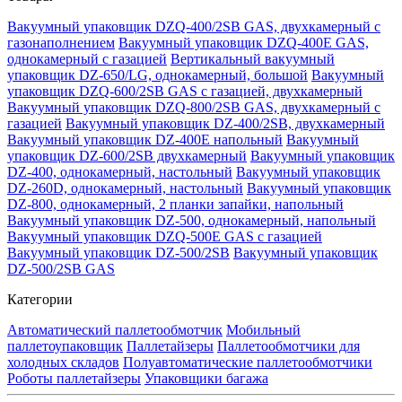
Вакуумный упаковщик DZQ-400/2SB GAS, двухкамерный с
газонаполнением
Вакуумный упаковщик DZQ-400E GAS,
однокамерный с газацией
Вертикальный вакуумный
упаковщик DZ-650/LG, однокамерный, большой
Вакуумный
упаковщик DZQ-600/2SB GAS с газацией, двухкамерный
Вакуумный упаковщик DZQ-800/2SB GAS, двухкамерный с
газацией
Вакуумный упаковщик DZ-400/2SB, двухкамерный
Вакуумный упаковщик DZ-400E напольный
Вакуумный
упаковщик DZ-600/2SB двухкамерный
Вакуумный упаковщик
DZ-400, однокамерный, настольный
Вакуумный упаковщик
DZ-260D, однокамерный, настольный
Вакуумный упаковщик
DZ-800, однокамерный, 2 планки запайки, напольный
Вакуумный упаковщик DZ-500, однокамерный, напольный
Вакуумный упаковщик DZQ-500E GAS с газацией
Вакуумный упаковщик DZ-500/2SB
Вакуумный упаковщик
DZ-500/2SB GAS
Категории
Автоматический паллетообмотчик
Мобильный
паллетоупаковщик
Паллетайзеры
Паллетообмотчики для
холодных складов
Полуавтоматические паллетообмотчики
Роботы паллетайзеры
Упаковщики багажа