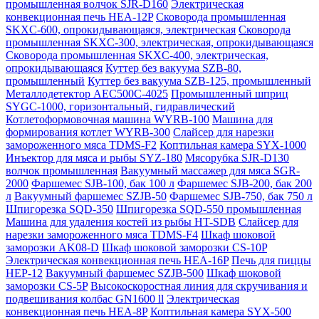
промышленная волчок SJR-D160
Электрическая
конвекционная печь HEA-12P
Сковорода промышленная
SKXC-600, опрокидывающаяся, электрическая
Сковорода
промышленная SKXC-300, электрическая, опрокидывающаяся
Сковорода промышленная SKXC-400, электрическая,
опрокидывающаяся
Куттер без вакуума SZB-80,
промышленный
Куттер без вакуума SZB-125, промышленный
Металлодетектор AEC500C-4025
Промышленный шприц
SYGC-1000, горизонтальный, гидравлический
Котлетоформовочная машина WYRB-100
Машина для
формирования котлет WYRB-300
Слайсер для нарезки
замороженного мяса TDMS-F2
Коптильная камера SYX-1000
Инъектор для мяса и рыбы SYZ-180
Мясорубка SJR-D130
волчок промышленная
Вакуумный массажер для мяса SGR-
2000
Фаршемес SJB-100, бак 100 л
Фаршемес SJB-200, бак 200
л
Вакуумный фаршемес SZJB-50
Фаршемес SJB-750, бак 750 л
Шпигорезка SQD-350
Шпигорезка SQD-550 промышленная
Машина для удаления костей из рыбы HT-SDB
Слайсер для
нарезки замороженного мяса TDMS-F4
Шкаф шоковой
заморозки AK08-D
Шкаф шоковой заморозки CS-10P
Электрическая конвекционная печь HEA-16P
Печь для пиццы
HEP-12
Вакуумный фаршемес SZJB-500
Шкаф шоковой
заморозки CS-5P
Высокоскоростная линия для скручивания и
подвешивания колбас GN1600 ll
Электрическая
конвекционная печь HEA-8P
Коптильная камера SYX-500