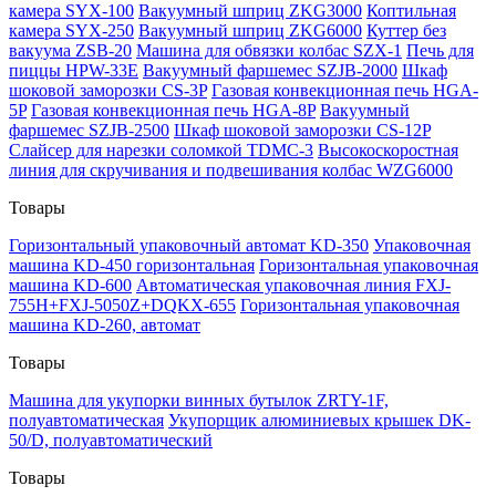
камера SYX-100
Вакуумный шприц ZKG3000
Коптильная
камера SYX-250
Вакуумный шприц ZKG6000
Куттер без
вакуума ZSB-20
Машина для обвязки колбас SZX-1
Печь для
пиццы HPW-33E
Вакуумный фаршемес SZJB-2000
Шкаф
шоковой заморозки CS-3P
Газовая конвекционная печь HGA-
5P
Газовая конвекционная печь HGA-8P
Вакуумный
фаршемес SZJB-2500
Шкаф шоковой заморозки CS-12P
Слайсер для нарезки соломкой TDMC-3
Высокоскоростная
линия для скручивания и подвешивания колбас WZG6000
Товары
Горизонтальный упаковочный автомат KD-350
Упаковочная
машина KD-450 горизонтальная
Горизонтальная упаковочная
машина KD-600
Автоматическая упаковочная линия FXJ-
755H+FXJ-5050Z+DQKX-655
Горизонтальная упаковочная
машина KD-260, автомат
Товары
Машина для укупорки винных бутылок ZRTY-1F,
полуавтоматическая
Укупорщик алюминиевых крышек DK-
50/D, полуавтоматический
Товары