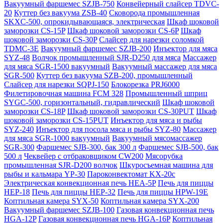
Вакуумный фаршемес SZJB-750
Конвейерный слайсер TDVC-
20
Куттер без вакуума ZSB-40
Сковорода промышленная
SKXC-500, опрокидывающаяся, электрическая
Шкаф шоковой
заморозки CS-15P
Шкаф шоковой заморозки CS-6P
Шкаф
шоковой заморозки CS-30P
Слайсер для нарезки соломкой
TDMC-3E
Вакуумный фаршемес SZJB-200
Инъектор для мяса
SYZ-48
Волчок промышленный SJR-D250 для мяса
Массажер
для мяса SGR-1500 вакуумный
Вакуумный массажер для мяса
SGR-500
Куттер без вакуума SZB-200, промышленный
Слайсер для нарезки SQPJ-150
Блокорезка PRJ6000
Филетировочная машина FCM 328
Промышленный шприц
SYGC-500, горизонтальный, гидравлический
Шкаф шоковой
заморозки CS-18P
Шкаф шоковой заморозки CS-30PUT
Шкаф
шоковой заморозки CS-15PUT
Инъектор для мяса и рыбы
SYZ-240
Инъектор для посола мяса и рыбы SYZ-80
Массажер
для мяса SGR-1000 вакуумный
Вакуумный мясомассажер
SGR-300
Фаршемес SJB-300, бак 300 л
Фаршемес SJB-500, бак
500 л
Чеквейер с отбраковщиком CW200
Мясорубка
промышленная SJR-D200 волчок
Шкуросъемная машина для
рыбы и кальмара YP-30
Пароконвектомат KX-20c
Электрическая конвекционная печь HEA-5P
Печь для пиццы
HEP-18
Печь для пиццы HEP-32
Печь для пиццы HPW-19E
Коптильная камера SYX-50
Коптильная камера SYX-200
Вакуумный фаршемес SZJB-100
Газовая конвекционная печь
HGA-12P
Газовая конвекционная печь HGA-16P
Коптильная