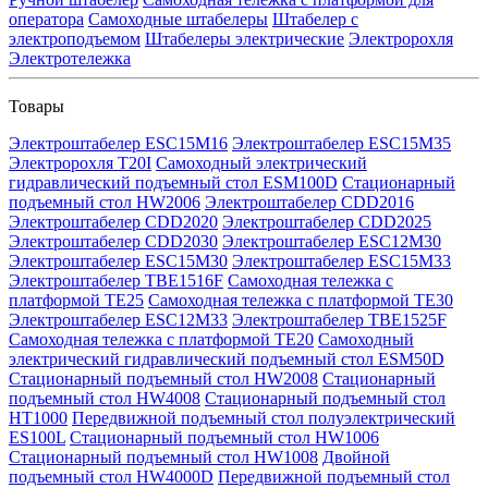
оператора
Самоходные штабелеры
Штабелер с
электроподъемом
Штабелеры электрические
Электророхля
Электротележка
Товары
Электроштабелер ESC15M16
Электроштабелер ESC15M35
Электророхля T20I
Самоходный электрический
гидравлический подъемный стол ESM100D
Стационарный
подъемный стол HW2006
Электроштабелер CDD2016
Электроштабелер CDD2020
Электроштабелер CDD2025
Электроштабелер CDD2030
Электроштабелер ESC12M30
Электроштабелер ESC15M30
Электроштабелер ESC15M33
Электроштабелер TBE1516F
Самоходная тележка с
платформой TE25
Самоходная тележка с платформой TE30
Электроштабелер ESC12M33
Электроштабелер TBE1525F
Самоходная тележка с платформой TE20
Самоходный
электрический гидравлический подъемный стол ESM50D
Стационарный подъемный стол HW2008
Стационарный
подъемный стол HW4008
Стационарный подъемный стол
HT1000
Передвижной подъемный стол полуэлектрический
ES100L
Стационарный подъемный стол HW1006
Стационарный подъемный стол HW1008
Двойной
подъемный стол HW4000D
Передвижной подъемный стол