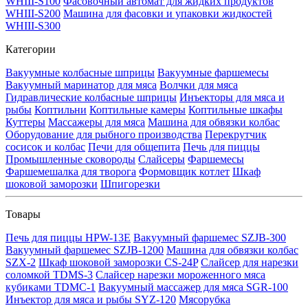
WHIII-S100
Фасовочный автомат для жидких продуктов
WHIII-S200
Машина для фасовки и упаковки жидкостей
WHIII-S300
Категории
Вакуумные колбасные шприцы
Вакуумные фаршемесы
Вакуумный маринатор для мяса
Волчки для мяса
Гидравлические колбасные шприцы
Инъекторы для мяса и
рыбы
Коптильни
Коптильные камеры
Коптильные шкафы
Куттеры
Массажеры для мяса
Машина для обвязки колбас
Оборудование для рыбного производства
Перекрутчик
сосисок и колбас
Печи для общепита
Печь для пиццы
Промышленные сковороды
Слайсеры
Фаршемесы
Фаршемешалка для творога
Формовщик котлет
Шкаф
шоковой заморозки
Шпигорезки
Товары
Печь для пиццы HPW-13E
Вакуумный фаршемес SZJB-300
Вакуумный фаршемес SZJB-1200
Машина для обвязки колбас
SZX-2
Шкаф шоковой заморозки CS-24P
Слайсер для нарезки
соломкой TDMS-3
Слайсер нарезки мороженного мяса
кубиками TDMC-1
Вакуумный массажер для мяса SGR-100
Инъектор для мяса и рыбы SYZ-120
Мясорубка