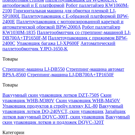
автообрезкой и Е платформой
Робот паллетайзер KW1060M-
2100
Горизонтальная машина для обмотки пленкой LJ-
SP1800L
Паллетоупаковщик с Е-образной платформой BPW-
2400E
Паллетоупаковщик с моторизированной кареткой и
автоматической обрезкой BPW-2000A
Робот паллетайзер
KW1030M-1835
Паллетообмотчик со стреппинг-машиной LJ-
DB700A+TP1650F-M
Паллетоупаковщик с прижимом BPW-
2400C
Упаковщик багажа LJ-XP600F
Автоматический
паллетообмотчик YJPO-1650-K
Товары
Стреппинг-машина LJ-DB550
Стреппинг-машина автомат
BPSA-8560
Стреппинг-машина LJ-DB700A+TP1650F
Товары
Вакуумный скин упаковщик лотков DZT-750S
Скин
упаковщик WHB-M380V
Скин упаковщик WHB-M450V
Упаковщик продуктов в стрейч пленку KL-80
Вакуумный
упаковщик лотков DQ-240VCT, скин упаковщик
Запайщик
лотков вакуумный DQVC-300T, скин упаковщик
Вакуумный
скин упаковщик лотков и подложек DQVC-320T
Категории