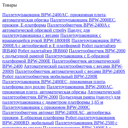
Товары
Паллетоупаковщик BPW-2400AC, прижимная плита,
автоматическая обрезка
Паллетоупаковщик BPW-2000EC,
прижим, Е-платформа
Паллетообмотчик BPW-2400A с
автоматической обрезкой стрейч
Пандус для
паллетоупаковщика с весами
Паллетоупаковщик с
вращающейся рукой BPW-1800HR
Паллетоупаковщик BPW-
2000EA с автообрезкой и Е платформой
Робот палетайзер
IRB460
Робот палетайзер IRB660
Паллетообмотчик BPW-2000
с подъездной рампой
Паллетоупаковщик с Е-образной
платформой BPW-2000E
Паллетообмотчик автоматический
BPW-2400
Автоматический паллетообмотчик с весами BPW-
2000S
Паллетообмотчик автоматический с весами BPW-2400S
Робот паллетообмотчик мобильный BPW-2200R
Паллетоупаковщик BPW-2400EC, прижимная плита,
платформа под рохлю
Паллетоупаковщик BPW-2000AC,
прижимная плита, автоматическая обрезка
Автоматический
паллетообмотчик BPW-2000
Подъездная рампа (пандус) для
паллетоупаковщика с диаметром платформы 1,65 м
Паллетоупаковщик с прижимом BPW-2000C
Паллетообмотчик автомат BPW-2400ЕАС, автообрезка,
прижим, Е-образная платформа
Робот-паллетоупаковщик
BPW-2000RD, мобильный
Паллетоупаковщик BPW-2500 с
поворотным столом
Паллетоупаковщик BPW-2400EA с