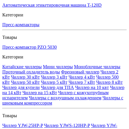
Автоматическая этикетировочная машина T-120D
Категории
Пресс-компакторы
Товары
Пресс-компактор PZO 5030
Категории
Китайские чиллеры
Мини чиллеры
Моноблочные чиллеры
Проточный охладитель воды
Фреоновый чиллер
Чиллер 2
кВт
Чиллер 30 кВт
Чиллер 3 кВт
Чиллер 4 кВт
Чиллер 500
кВт
Чиллер 50 кВт
Чиллер 5 кВт
Чиллер 7 кВт
Чиллер 8 кВт
Чиллер для купели
Чиллер для ТПА
Чиллер на 10 квт
Чиллер
на 14 кВт
Чиллер на 15 кВт
Чиллер с кожухотрубным
испарителем
Чиллеры с воздушным охлаждением
Чиллеры с
шнековым компрессором
Товары
Чиллер YJW-25HP-P
Чиллер YJWS-120HP-P
Чиллер YJW-