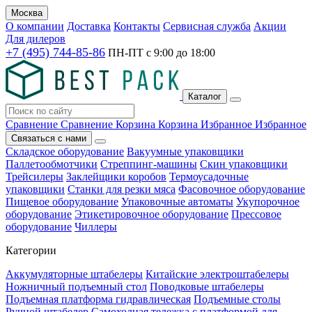
Москва
О компании
Доставка
Контакты
Сервисная служба
Акции
Для дилеров
+7 (495) 744-85-86
ПН-ПТ с
9:00
до
18:00
Каталог
Сравнение
Сравнение
Корзина
Корзина
Избранное
Избранное
Связаться с нами
Складское оборудование
Вакуумные упаковщики
Паллетообмотчики
Стреппинг-машины
Скин упаковщики
Трейсилеры
Заклейщики коробов
Термоусадочные
упаковщики
Станки для резки мяса
Фасовочное оборудование
Пищевое оборудование
Упаковочные автоматы
Укупорочное
оборудование
Этикетировочное оборудование
Прессовое
оборудование
Чиллеры
Категории
Аккумуляторные штабелеры
Китайские электроштабелеры
Ножничный подъемный стол
Поводковые штабелеры
Подъемная платформа гидравлическая
Подъемные столы
Ручной штабелер
Самоходная тележка с платформой для