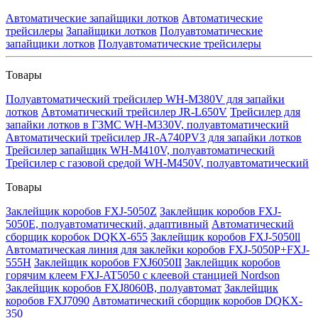
Автоматические запайщики лотков
Автоматические
трейсилеры
Запайщики лотков
Полуавтоматические
запайщики лотков
Полуавтоматические трейсилеры
Товары
Полуавтоматический трейсилер WH-M380V для запайки
лотков
Автоматический трейсилер JR-L650V
Трейсилер для
запайки лотков в ГЗМС WH-M330V, полуавтоматический
Автоматический трейсилер JR-A740PV3 для запайки лотков
Трейсилер запайщик WH-M410V, полуавтоматический
Трейсилер с газовой средой WH-M450V, полуавтоматический
Товары
Заклейщик коробов FXJ-5050Z
Заклейщик коробов FXJ-
5050E, полуавтоматический, адаптивный
Автоматический
сборщик коробок DQKX-655
Заклейщик коробов FXJ-5050ll
Автоматическая линия для заклейки коробов FXJ-5050P+FXJ-
555H
Заклейщик коробов FXJ6050II
Заклейщик коробов
горячим клеем FXJ-AT5050 с клеевой станцией Nordson
Заклейщик коробов FXJ8060B, полуавтомат
Заклейщик
коробов FXJ7090
Автоматический сборщик коробов DQKX-
350