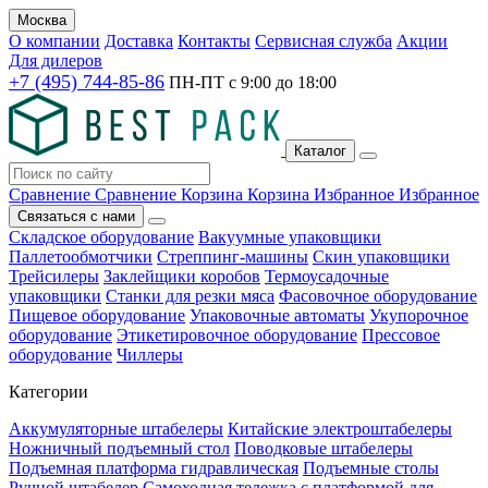
Москва
О компании
Доставка
Контакты
Сервисная служба
Акции
Для дилеров
+7 (495) 744-85-86
ПН-ПТ с
9:00
до
18:00
Каталог
Сравнение
Сравнение
Корзина
Корзина
Избранное
Избранное
Связаться с нами
Складское оборудование
Вакуумные упаковщики
Паллетообмотчики
Стреппинг-машины
Скин упаковщики
Трейсилеры
Заклейщики коробов
Термоусадочные
упаковщики
Станки для резки мяса
Фасовочное оборудование
Пищевое оборудование
Упаковочные автоматы
Укупорочное
оборудование
Этикетировочное оборудование
Прессовое
оборудование
Чиллеры
Категории
Аккумуляторные штабелеры
Китайские электроштабелеры
Ножничный подъемный стол
Поводковые штабелеры
Подъемная платформа гидравлическая
Подъемные столы
Ручной штабелер
Самоходная тележка с платформой для