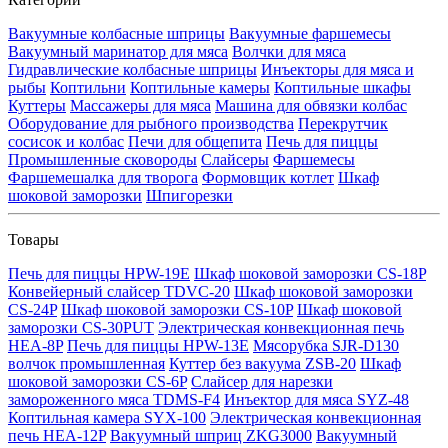
Вакуумные колбасные шприцы
Вакуумные фаршемесы
Вакуумный маринатор для мяса
Волчки для мяса
Гидравлические колбасные шприцы
Инъекторы для мяса и
рыбы
Коптильни
Коптильные камеры
Коптильные шкафы
Куттеры
Массажеры для мяса
Машина для обвязки колбас
Оборудование для рыбного производства
Перекрутчик
сосисок и колбас
Печи для общепита
Печь для пиццы
Промышленные сковороды
Слайсеры
Фаршемесы
Фаршемешалка для творога
Формовщик котлет
Шкаф
шоковой заморозки
Шпигорезки
Товары
Печь для пиццы HPW-19E
Шкаф шоковой заморозки CS-18P
Конвейерный слайсер TDVC-20
Шкаф шоковой заморозки
CS-24P
Шкаф шоковой заморозки CS-10P
Шкаф шоковой
заморозки CS-30PUT
Электрическая конвекционная печь
HEA-8P
Печь для пиццы HPW-13E
Мясорубка SJR-D130
волчок промышленная
Куттер без вакуума ZSB-20
Шкаф
шоковой заморозки CS-6P
Слайсер для нарезки
замороженного мяса TDMS-F4
Инъектор для мяса SYZ-48
Коптильная камера SYX-100
Электрическая конвекционная
печь HEA-12P
Вакуумный шприц ZKG3000
Вакуумный