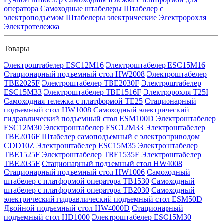
оператора
Самоходные штабелеры
Штабелер с
электроподъемом
Штабелеры электрические
Электророхля
Электротележка
Товары
Электроштабелер ESC12M16
Электроштабелер ESC15M16
Стационарный подъемный стол HW2008
Электроштабелер
TBE2025F
Электроштабелер TBE2030F
Электроштабелер
ESC15M33
Электроштабелер TBE1516F
Электророхля T25I
Самоходная тележка с платформой TE25
Стационарный
подъемный стол HW1008
Самоходный электрический
гидравлический подъемный стол ESM100D
Электроштабелер
ESC12M30
Электроштабелер ESC12M33
Электроштабелер
TBE2016F
Штабелер самоподъемный с электроприводом
CDD10Z
Электроштабелер ESC15M35
Электроштабелер
TBE1525F
Электроштабелер TBE1535F
Электроштабелер
TBE2035F
Стационарный подъемный стол HW4008
Стационарный подъемный стол HW1006
Самоходный
штабелер с платформой оператора TB1530
Самоходный
штабелер с платформой оператора TB2030
Самоходный
электрический гидравлический подъемный стол ESM50D
Двойной подъемный стол HW4000D
Стационарный
подъемный стол HD1000
Электроштабелер ESC15M30