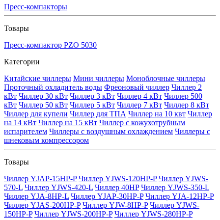
Пресс-компакторы
Товары
Пресс-компактор PZO 5030
Категории
Китайские чиллеры
Мини чиллеры
Моноблочные чиллеры
Проточный охладитель воды
Фреоновый чиллер
Чиллер 2
кВт
Чиллер 30 кВт
Чиллер 3 кВт
Чиллер 4 кВт
Чиллер 500
кВт
Чиллер 50 кВт
Чиллер 5 кВт
Чиллер 7 кВт
Чиллер 8 кВт
Чиллер для купели
Чиллер для ТПА
Чиллер на 10 квт
Чиллер
на 14 кВт
Чиллер на 15 кВт
Чиллер с кожухотрубным
испарителем
Чиллеры с воздушным охлаждением
Чиллеры с
шнековым компрессором
Товары
Чиллер YJAP-15HP-P
Чиллер YJWS-120HP-P
Чиллер YJWS-
570-L
Чиллер YJWS-420-L
Чиллер 40HP
Чиллер YJWS-350-L
Чиллер YJA-8HP-L
Чиллер YJAP-30HP-P
Чиллер YJA-12HP-P
Чиллер YJAS-200HP-P
Чиллер YJW-8HP-P
Чиллер YJWS-
150HP-P
Чиллер YJWS-200HP-P
Чиллер YJWS-280HP-P