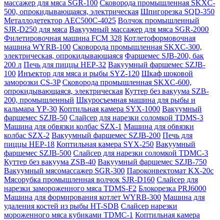
массажер для мяса SGR-100
Сковорода промышленная SKXC-
500, опрокидывающаяся, электрическая
Шпигорезка SQD-350
Металлодетектор AEC500C-4025
Волчок промышленный
SJR-D250 для мяса
Вакуумный массажер для мяса SGR-2000
Филетировочная машина FCM 328
Котлетоформовочная
машина WYRB-100
Сковорода промышленная SKXC-300,
электрическая, опрокидывающаяся
Фаршемес SJB-200, бак
200 л
Печь для пиццы HEP-32
Вакуумный фаршемес SZJB-
100
Инъектор для мяса и рыбы SYZ-120
Шкаф шоковой
заморозки CS-3P
Сковорода промышленная SKXC-600,
опрокидывающаяся, электрическая
Куттер без вакуума SZB-
200, промышленный
Шкуросъемная машина для рыбы и
кальмара YP-30
Коптильная камера SYX-1000
Вакуумный
фаршемес SZJB-50
Слайсер для нарезки соломкой TDMS-3
Машина для обвязки колбас SZX-1
Машина для обвязки
колбас SZX-2
Вакуумный фаршемес SZJB-200
Печь для
пиццы HEP-18
Коптильная камера SYX-250
Вакуумный
фаршемес SZJB-500
Слайсер для нарезки соломкой TDMC-3
Куттер без вакуума ZSB-40
Вакуумный фаршемес SZJB-750
Вакуумный мясомассажер SGR-300
Пароконвектомат KX-20c
Мясорубка промышленная волчок SJR-D160
Слайсер для
нарезки замороженного мяса TDMS-F2
Блокорезка PRJ6000
Машина для формирования котлет WYRB-300
Машина для
удаления костей из рыбы HT-SDB
Слайсер нарезки
мороженного мяса кубиками TDMC-1
Коптильная камера