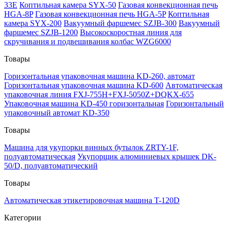
33E
Коптильная камера SYX-50
Газовая конвекционная печь
HGA-8P
Газовая конвекционная печь HGA-5P
Коптильная
камера SYX-200
Вакуумный фаршемес SZJB-300
Вакуумный
фаршемес SZJB-1200
Высокоскоростная линия для
скручивания и подвешивания колбас WZG6000
Товары
Горизонтальная упаковочная машина KD-260, автомат
Горизонтальная упаковочная машина KD-600
Автоматическая
упаковочная линия FXJ-755H+FXJ-5050Z+DQKX-655
Упаковочная машина KD-450 горизонтальная
Горизонтальный
упаковочный автомат KD-350
Товары
Машина для укупорки винных бутылок ZRTY-1F,
полуавтоматическая
Укупорщик алюминиевых крышек DK-
50/D, полуавтоматический
Товары
Автоматическая этикетировочная машина T-120D
Категории