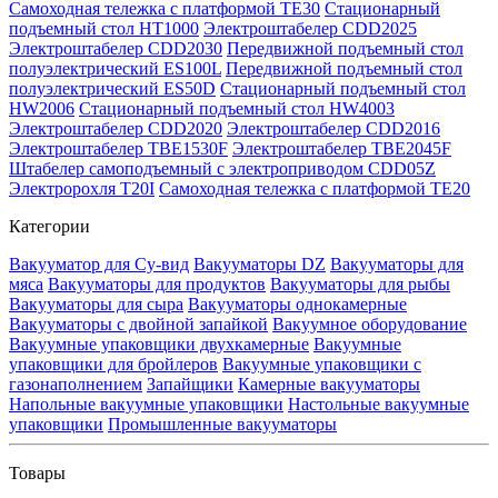
Самоходная тележка с платформой TE30
Стационарный
подъемный стол HT1000
Электроштабелер CDD2025
Электроштабелер CDD2030
Передвижной подъемный стол
полуэлектрический ES100L
Передвижной подъемный стол
полуэлектрический ES50D
Стационарный подъемный стол
HW2006
Стационарный подъемный стол HW4003
Электроштабелер CDD2020
Электроштабелер CDD2016
Электроштабелер TBE1530F
Электроштабелер TBE2045F
Штабелер самоподъемный с электроприводом CDD05Z
Электророхля T20I
Самоходная тележка с платформой TE20
Категории
Вакууматор для Су-вид
Вакууматоры DZ
Вакууматоры для
мяса
Вакууматоры для продуктов
Вакууматоры для рыбы
Вакууматоры для сыра
Вакууматоры однокамерные
Вакууматоры с двойной запайкой
Вакуумное оборудование
Вакуумные упаковщики двухкамерные
Вакуумные
упаковщики для бройлеров
Вакуумные упаковщики с
газонаполнением
Запайщики
Камерные вакууматоры
Напольные вакуумные упаковщики
Настольные вакуумные
упаковщики
Промышленные вакууматоры
Товары