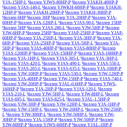
YJA-15HP-L
Чиллер YJWS-80HP-P
Чиллер YJAKH-40HP-P
Чиллер YJAS-140-L
Чиллер YJWKH-60HP-P
Чиллер YJAKH-
12HP-P
Чиллер YJAKH-20HP-P
Чиллер YJAKH-30HP-P
Чиллер 6HP
Чиллер 3HP
Чиллер YJA-20HP-P
Чиллер YJA-
60HP-P
Чиллер YJA-12HP-L
Чиллер YJAS-90-L
Чиллер 15HP
Чиллер 5HP
Чиллер YJAS-280-L
Чиллер YJW-5HP-P
Чиллер
YJW-6HP-P
Чиллер 25HP
Чиллер YJAP-25HP-P
Чиллер YJAP-
60HP-P
Чиллер YJA-25HP-L
Чиллер YJA-3HP-P
Чиллер YJA-
6HP-P
Чиллер YJA-25HP-P
Чиллер YJA-5HP-L
Чиллер YJA-
5HP-P
Чиллер YJAS-40HP-P
Чиллер YJAS-80HP-P
Чиллер
YJAS-120HP-P
Чиллер YJAS-150HP-P
Чиллер YJAS-160HP-P
Чиллер YJA-1HP-L
Чиллер YJAS-305-L
Чиллер YJA-3HP-L
Чиллер YJAS-420-L
Чиллер YJAS-490-L
Чиллер YJAS-550-L
Чиллер YJAS-265-L
Чиллер YJAS-635-L
Чиллер YJA-10HP-P
Чиллер YJW-10HP-P
Чиллер YJAS-530-L
Чиллер YJW-12HP-P
Чиллер YJA-40HP-P
Чиллер YJW-15HP-P
Чиллер YJAS-740-L
Чиллер YJW-20HP-P
Чиллер YJAL-0.6HP-P
Чиллер YJWS-
160HP-P
Чиллер YJA-2HP-P
Чиллер YJAS-120-L
Чиллер
YJAS-210-L
Чиллер YJW-5HP-L
Чиллер YJW-8HP-L
Чиллер
YJAS-695-L
Чиллер YJAS-825-L
Чиллер YJAL-1.5HP-P
Чиллер YJW-3HP-P
Чиллер YJW-12HP-L
Чиллер YJA-1HP-P
Чиллер YJW-15HP-L
Чиллер YJW-20HP-L
Чиллер YJW-25HP-
L
Чиллер YJW-30HP-L
Чиллер YJW-50HP-L
Чиллер YJW-
30HP-P
Чиллер YJA-15HP-P
Чиллер YJW-50HP-P
Чиллер
YJW-60HP-P
Чиллер YJWS-60HP-P
Чиллер YJAL-1HP-P