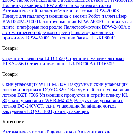
Паллетоупаковщик BPW-2500 с поворотным столом
Автоматический паллетообмотчик с весами BPW-2000S
Пандус для паллетоупаковщика с весами
Робот паллетайзер
KW1060M-2100
Паллетоупаковщик BPW-2400EC, прижимная
плита, платформа под рохлю
Паллетообмотчик BPW-2400A с
автоматической обрезкой стрейч
Паллетоупаковщик с
прижимом BPW-2400C
Упаковщик багажа LJ-XP600F
Товары
Стреппинг-машина LJ-DB550
Стреппинг-машина автомат
BPSA-8560
Стреппинг-машина LJ-DB700A+TP1650F
Товары
Скин упаковщик WHB-M380V
Вакуумный скин упаковщик
лотков и подложек DQVC-320T
Вакуумный скин упаковщик
лотков DZT-750S
Упаковщик продуктов в стрейч пленку KL-
80
Скин упаковщик WHB-M450V
Вакуумный упаковщик
лотков DQ-240VCT, скин упаковщик
Запайщик лотков
вакуумный DQVC-300T, скин упаковщик
Категории
Автоматические запайщики лотков
Автоматические