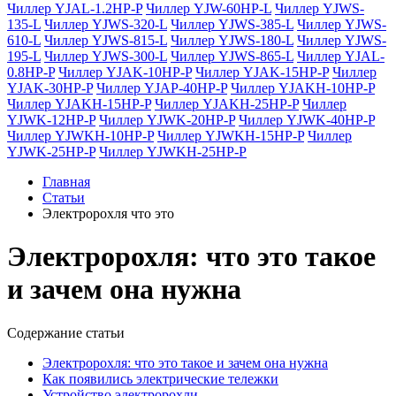
Чиллер YJAL-1.2HP-P
Чиллер YJW-60HP-L
Чиллер YJWS-
135-L
Чиллер YJWS-320-L
Чиллер YJWS-385-L
Чиллер YJWS-
610-L
Чиллер YJWS-815-L
Чиллер YJWS-180-L
Чиллер YJWS-
195-L
Чиллер YJWS-300-L
Чиллер YJWS-865-L
Чиллер YJAL-
0.8HP-P
Чиллер YJAK-10HP-P
Чиллер YJAK-15HP-P
Чиллер
YJAK-30HP-P
Чиллер YJAP-40HP-P
Чиллер YJAKH-10HP-P
Чиллер YJAKH-15HP-P
Чиллер YJAKH-25HP-P
Чиллер
YJWK-12HP-P
Чиллер YJWK-20HP-P
Чиллер YJWK-40HP-P
Чиллер YJWKH-10HP-P
Чиллер YJWKH-15HP-P
Чиллер
YJWK-25HP-P
Чиллер YJWKH-25HP-P
Главная
Статьи
Электророхля что это
Электророхля: что это такое
и зачем она нужна
Содержание статьи
Электророхля: что это такое и зачем она нужна
Как появились электрические тележки
Устройство электророхли