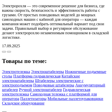
Электророхля — это современное решение для бизнеса, где
важны скорость, безопасность и эффективность работы с
грузами. От простых поводковых моделей до мощных
самоходных машин с кабиной для оператора — каждая
компания может подобрать оптимальный вариант под свои
задачи. Правильный выбор и регулярное обслуживание
делают электророхлю незаменимым помощником в складской
логистике.
17.09.2025
Товары по теме:
Электротележка
Электроштабелеры
Ножничные подъемные
столы
Платформа гидравлическая
Китайские
электроштабелеры
Штабелеры электрические с
электроподъемом
Поводковые штабелеры
Аккумуляторный
штабелер
Ручной электроштабелер
Гидравлическая
электротележка
Самоходная тележка с платформой для
оператора
Паллетизаторы
Мобильные паллетоупаковщики
Складское оборудование