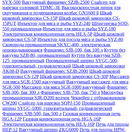
SYX-500
Вакуумный фаршемес SZJB-2500
Слайсер для
нарезки соломкой TDMC-3E
Высокоскоростная линия для
скручивания и подвешивания колбас GN1600 ll
Шкаф
шоковой заморозки CS-15P
Шкаф шоковой заморозки CS-
15PUT
Инъектор для мяса и рыбы SYZ-240
Шпигорезка SQD-
550 промышленная
Инъектор для мяса и рыбы SYZ-180
Электрическая конвекционная печь HEA-5P
Шкаф шоковой
заморозки CS-5P
Инъектор для посола мяса и рыбы SYZ-80
Сковорода промышленная SKXC-400, электрическая,
опрокидывающаяся
Фаршемес SJB-100, бак 100 л
Куттер без
вакуума SZB-80, промышленный
Куттер без вакуума SZB-
125, промышленный
Промышленный шприц SYGC-500,
горизонтальный, гидравлический
Шкаф шоковой заморозки
AK08-D
Вакуумный фаршемес SZJB-2000
Шкаф шоковой
заморозки CS-12P
Шкаф шоковой заморозки CS-30P
Массажер
для мяса SGR-1500 вакуумный
Вакуумный массажер для мяса
SGR-500
Массажер для мяса SGR-1000 вакуумный
Фаршемес
SJB-300, бак 300 л
Фаршемес SJB-750, бак 750 л
Мясорубка
промышленная SJR-D200 волчок
Чеквейер с отбраковщиком
CW200
Слайсер для нарезки SQPJ-150
Промышленный
шприц SYGC-1000, горизонтальный, гидравлический
Фаршемес SJB-500, бак 500 л
Газовая конвекционная печь
HGA-12P
Газовая конвекционная печь HGA-16P
Электрическая конвекционная печь HEA-16P
Печь для пиццы
HEP-12
Вакуумный шприц ZKG6000
Печь для пиццы HPW-