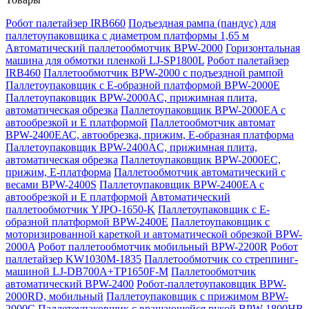
Робот палетайзер IRB660
Подъездная рампа (пандус) для
паллетоупаковщика с диаметром платформы 1,65 м
Автоматический паллетообмотчик BPW-2000
Горизонтальная
машина для обмотки пленкой LJ-SP1800L
Робот палетайзер
IRB460
Паллетообмотчик BPW-2000 с подъездной рампой
Паллетоупаковщик с Е-образной платформой BPW-2000E
Паллетоупаковщик BPW-2000AC, прижимная плита,
автоматическая обрезка
Паллетоупаковщик BPW-2000EA с
автообрезкой и Е платформой
Паллетообмотчик автомат
BPW-2400ЕАС, автообрезка, прижим, Е-образная платформа
Паллетоупаковщик BPW-2400AC, прижимная плита,
автоматическая обрезка
Паллетоупаковщик BPW-2000EC,
прижим, Е-платформа
Паллетообмотчик автоматический с
весами BPW-2400S
Паллетоупаковщик BPW-2400EA с
автообрезкой и Е платформой
Автоматический
паллетообмотчик YJPO-1650-K
Паллетоупаковщик с Е-
образной платформой BPW-2400E
Паллетоупаковщик с
моторизированной кареткой и автоматической обрезкой BPW-
2000A
Робот паллетообмотчик мобильный BPW-2200R
Робот
паллетайзер KW1030M-1835
Паллетообмотчик со стреппинг-
машиной LJ-DB700A+TP1650F-M
Паллетообмотчик
автоматический BPW-2400
Робот-паллетоупаковщик BPW-
2000RD, мобильный
Паллетоупаковщик с прижимом BPW-
2000C
Паллетоупаковщик с вращающейся рукой BPW-1800HR