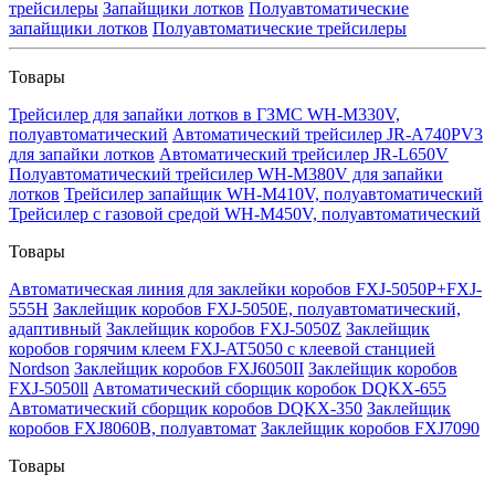
трейсилеры
Запайщики лотков
Полуавтоматические
запайщики лотков
Полуавтоматические трейсилеры
Товары
Трейсилер для запайки лотков в ГЗМС WH-M330V,
полуавтоматический
Автоматический трейсилер JR-A740PV3
для запайки лотков
Автоматический трейсилер JR-L650V
Полуавтоматический трейсилер WH-M380V для запайки
лотков
Трейсилер запайщик WH-M410V, полуавтоматический
Трейсилер с газовой средой WH-M450V, полуавтоматический
Товары
Автоматическая линия для заклейки коробов FXJ-5050P+FXJ-
555H
Заклейщик коробов FXJ-5050E, полуавтоматический,
адаптивный
Заклейщик коробов FXJ-5050Z
Заклейщик
коробов горячим клеем FXJ-AT5050 с клеевой станцией
Nordson
Заклейщик коробов FXJ6050II
Заклейщик коробов
FXJ-5050ll
Автоматический сборщик коробок DQKX-655
Автоматический сборщик коробов DQKX-350
Заклейщик
коробов FXJ8060B, полуавтомат
Заклейщик коробов FXJ7090
Товары